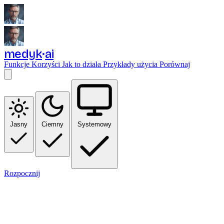
medyk
ai
Funkcje
Korzyści
Jak to działa
Przykłady użycia
Porównaj
Jasny
Ciemny
Systemowy
Rozpocznij