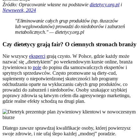
Źródło: Opracowanie własne na podstawie
dietetycy.org.pl
i
Newsweek, 2024
"Eliminowanie całych grup produktów (np. tłuszczów
lub węglowodanów) prowadzi do niedoborów i zaburzeń
metabolicznych." — dietetycy.org.pl
Czy dietetycy grają fair? O ciemnych stronach branży
Nie wszyscy
eksperci
grają czysto. W Polsce, gdzie każdy może
nazwać się „dietetykiem” po weekendowym kursie online, branża
żywieniowa to
pole
do popisu dla samozwańczych ekspertów i
sprytnych sprzedawców. Często promowane są diety-cud,
suplementy o niepotwierdzonej skuteczności lub programy
odchudzania oparte na wykluczaniu całych grup produktów, co
prowadzi do zaburzeń i niedoborów. Osoby szukające szybkiej
poprawy zdrowia są łatwym celem dla agresywnego marketingu,
gdzie realne efekty schodzą na drugi plan.
Dlatego zawsze sprawdzaj kwalifikacje osoby, której powierzysz
swoje zdrowie, i nie ufaj ślepo każdej „modnej” poradzie.