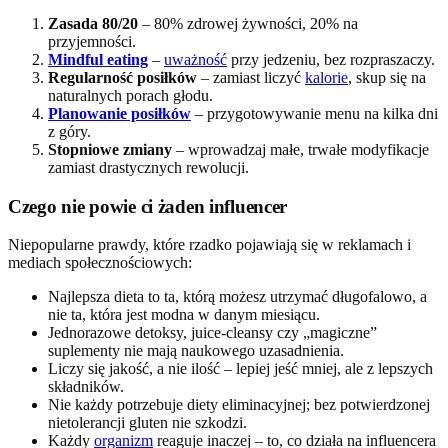
Zasada 80/20
– 80% zdrowej żywności, 20% na
przyjemności.
Mindful eating
–
uważność
przy jedzeniu, bez rozpraszaczy.
Regularność posiłków
– zamiast liczyć
kalorie
, skup się na
naturalnych porach głodu.
Planowanie posiłków
– przygotowywanie menu na kilka dni
z góry.
Stopniowe zmiany
– wprowadzaj małe, trwałe modyfikacje
zamiast drastycznych rewolucji.
Czego nie powie ci żaden influencer
Niepopularne prawdy, które rzadko pojawiają się w reklamach i
mediach społecznościowych:
Najlepsza dieta to ta, którą możesz utrzymać długofalowo, a
nie ta, która jest modna w danym miesiącu.
Jednorazowe detoksy, juice-cleansy czy „magiczne”
suplementy nie mają naukowego uzasadnienia.
Liczy się jakość, a nie ilość – lepiej jeść mniej, ale z lepszych
składników.
Nie każdy potrzebuje diety eliminacyjnej; bez potwierdzonej
nietolerancji gluten nie szkodzi.
Każdy
organizm
reaguje inaczej – to, co działa na influencera