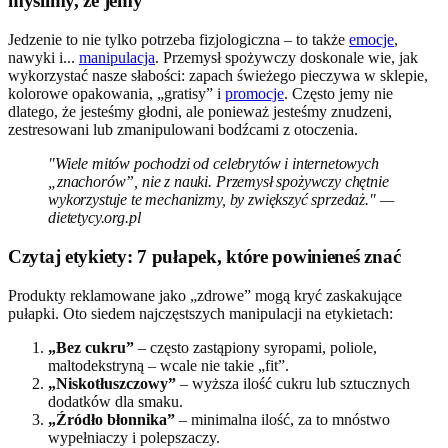
myślimy, że jemy
Jedzenie to nie tylko potrzeba fizjologiczna – to także
emocje
,
nawyki i...
manipulacja
. Przemysł spożywczy doskonale wie, jak
wykorzystać nasze słabości: zapach świeżego pieczywa w sklepie,
kolorowe opakowania, „gratisy” i
promocje
. Często jemy nie
dlatego, że jesteśmy głodni, ale ponieważ jesteśmy znudzeni,
zestresowani lub zmanipulowani bodźcami z otoczenia.
"Wiele mitów pochodzi od celebrytów i internetowych
„znachorów”, nie z nauki. Przemysł spożywczy chętnie
wykorzystuje te mechanizmy, by zwiększyć sprzedaż." —
dietetycy.org.pl
Czytaj etykiety: 7 pułapek, które powinieneś znać
Produkty reklamowane jako „zdrowe” mogą kryć zaskakujące
pułapki. Oto siedem najczęstszych manipulacji na etykietach:
„Bez cukru”
– często zastąpiony syropami, poliole,
maltodekstryną – wcale nie takie „fit”.
„Niskotłuszczowy”
– wyższa ilość cukru lub sztucznych
dodatków dla smaku.
„Źródło błonnika”
– minimalna ilość, za to mnóstwo
wypełniaczy i polepszaczy.