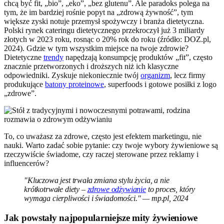
chcą być fit, „bio”, „eko”, „bez glutenu”. Ale paradoks polega na
tym, że im bardziej rośnie popyt na „zdrową żywność”, tym
większe zyski notuje przemysł spożywczy i branża dietetyczna.
Polski rynek cateringu dietetycznego przekroczył już 3 miliardy
złotych w 2023 roku, rosnąc o 20% rok do roku (źródło: DOZ.pl,
2024). Gdzie w tym wszystkim miejsce na twoje zdrowie?
Dietetyczne
trendy
napędzają konsumpcję produktów „fit”, często
znacznie przetworzonych i droższych niż ich klasyczne
odpowiedniki. Zyskuje niekoniecznie twój
organizm
, lecz firmy
produkujące
batony proteinowe
, superfoods i gotowe posiłki z logo
„zdrowe”.
To, co uważasz za zdrowe, często jest efektem marketingu, nie
nauki. Warto zadać sobie pytanie: czy twoje wybory żywieniowe są
rzeczywiście świadome, czy raczej sterowane przez reklamy i
influencerów?
"Kluczowa jest trwała zmiana stylu życia, a nie
krótkotrwałe diety –
zdrowe odżywianie
to proces, który
wymaga cierpliwości i świadomości." — mp.pl, 2024
Jak powstały najpopularniejsze mity żywieniowe