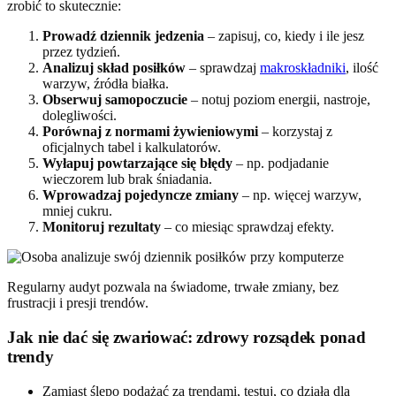
zrobić to skutecznie:
Prowadź dziennik jedzenia
– zapisuj, co, kiedy i ile jesz
przez tydzień.
Analizuj skład posiłków
– sprawdzaj
makroskładniki
, ilość
warzyw, źródła białka.
Obserwuj samopoczucie
– notuj poziom energii, nastroje,
dolegliwości.
Porównaj z normami żywieniowymi
– korzystaj z
oficjalnych tabel i kalkulatorów.
Wyłapuj powtarzające się błędy
– np. podjadanie
wieczorem lub brak śniadania.
Wprowadzaj pojedyncze zmiany
– np. więcej warzyw,
mniej cukru.
Monitoruj rezultaty
– co miesiąc sprawdzaj efekty.
Regularny audyt pozwala na świadome, trwałe zmiany, bez
frustracji i presji trendów.
Jak nie dać się zwariować: zdrowy rozsądek ponad
trendy
Zamiast ślepo podążać za trendami, testuj, co działa dla