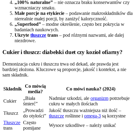
„100% naturalne”
– nie oznacza braku konserwantów czy
wzmacniaczy smaku.
Małe porcje na etykiecie
– podawanie makroskładników dla
nierealnie małej porcji, by zaniżyć kaloryczność.
„Superfood”
– modne określenie, często bez pokrycia w
badaniach naukowych.
Ukryte
tłuszcze
trans
– pod różnymi nazwami, ale dalej
niezdrowe.
Cukier i tłuszcz: diabelski duet czy kozioł ofiarny?
Demonizacja cukru i tłuszczu trwa od dekad, ale prawda jest
bardziej złożona. Kluczowe są proporcje, jakość i kontekst, a nie
sam składnik.
Co mówią
Składnik
Co mówi nauka? (2024)
media?
„Biała
Nadmiar szkodzi, ale
organizm
potrzebuje
Cukier
śmierć”
cukru w małych ilościach
„Prowadzi
Jakość tłuszczu ważniejsza niż ilość –
Tłuszcz
do otyłości”
tłuszcze
roślinne i
omega-3
są korzystne
Tłuszcze
Często
Wysoce szkodliwe – należy unikać
trans
pomijane