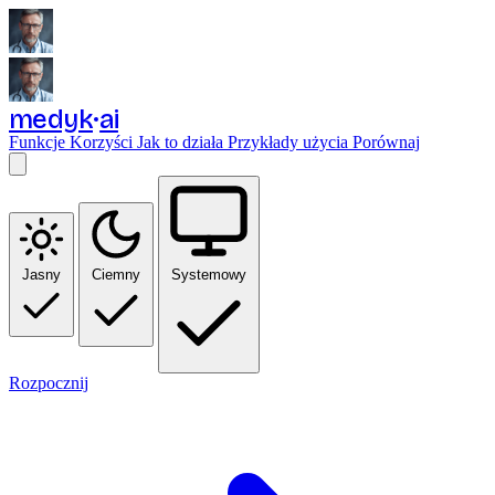
medyk
ai
Funkcje
Korzyści
Jak to działa
Przykłady użycia
Porównaj
Jasny
Ciemny
Systemowy
Rozpocznij