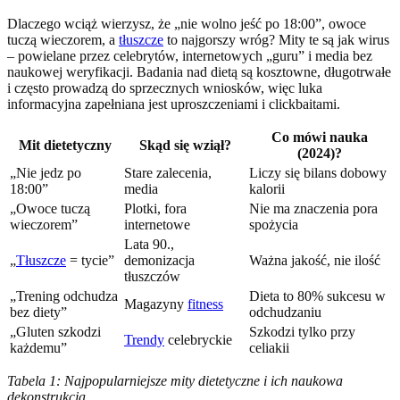
Dlaczego wciąż wierzysz, że „nie wolno jeść po 18:00”, owoce
tuczą wieczorem, a
tłuszcze
to najgorszy wróg? Mity te są jak wirus
– powielane przez celebrytów, internetowych „guru” i media bez
naukowej weryfikacji. Badania nad dietą są kosztowne, długotrwałe
i często prowadzą do sprzecznych wniosków, więc luka
informacyjna zapełniana jest uproszczeniami i clickbaitami.
Co mówi nauka
Mit dietetyczny
Skąd się wziął?
(2024)?
„Nie jedz po
Stare zalecenia,
Liczy się bilans dobowy
18:00”
media
kalorii
„Owoce tuczą
Plotki, fora
Nie ma znaczenia pora
wieczorem”
internetowe
spożycia
Lata 90.,
„
Tłuszcze
= tycie”
demonizacja
Ważna jakość, nie ilość
tłuszczów
„Trening odchudza
Dieta to 80% sukcesu w
Magazyny
fitness
bez diety”
odchudzaniu
„Gluten szkodzi
Szkodzi tylko przy
Trendy
celebryckie
każdemu”
celiakii
Tabela 1: Najpopularniejsze mity dietetyczne i ich naukowa
dekonstrukcja