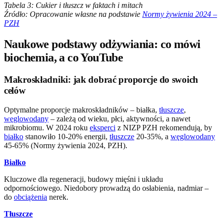
Tabela 3: Cukier i tłuszcz w faktach i mitach
Źródło: Opracowanie własne na podstawie
Normy żywienia 2024 –
PZH
Naukowe podstawy odżywiania: co mówi
biochemia, a co YouTube
Makroskładniki: jak dobrać proporcje do swoich
celów
Optymalne proporcje makroskładników – białka,
tłuszcze
,
węglowodany
– zależą od wieku, płci, aktywności, a nawet
mikrobiomu. W 2024 roku
eksperci
z NIZP PZH rekomendują, by
białko
stanowiło 10-20% energii,
tłuszcze
20-35%, a
węglowodany
45-65% (Normy żywienia 2024, PZH).
Białko
Kluczowe dla regeneracji, budowy mięśni i układu
odpornościowego. Niedobory prowadzą do osłabienia, nadmiar –
do
obciążenia
nerek.
Tłuszcze