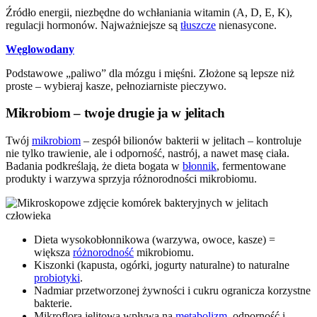
Źródło energii, niezbędne do wchłaniania witamin (A, D, E, K),
regulacji hormonów. Najważniejsze są
tłuszcze
nienasycone.
Węglowodany
Podstawowe „paliwo” dla mózgu i mięśni. Złożone są lepsze niż
proste – wybieraj kasze, pełnoziarniste pieczywo.
Mikrobiom – twoje drugie ja w jelitach
Twój
mikrobiom
– zespół bilionów bakterii w jelitach – kontroluje
nie tylko trawienie, ale i odporność, nastrój, a nawet masę ciała.
Badania podkreślają, że dieta bogata w
błonnik
, fermentowane
produkty i warzywa sprzyja różnorodności mikrobiomu.
Dieta wysokobłonnikowa (warzywa, owoce, kasze) =
większa
różnorodność
mikrobiomu.
Kiszonki (kapusta, ogórki, jogurty naturalne) to naturalne
probiotyki
.
Nadmiar przetworzonej żywności i cukru ogranicza korzystne
bakterie.
Mikroflora jelitowa wpływa na
metabolizm
, odporność i