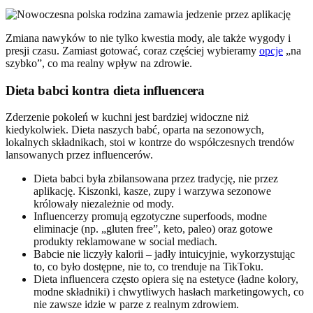
Zmiana nawyków to nie tylko kwestia mody, ale także wygody i
presji czasu. Zamiast gotować, coraz częściej wybieramy
opcje
„na
szybko”, co ma realny wpływ na zdrowie.
Dieta babci kontra dieta influencera
Zderzenie pokoleń w kuchni jest bardziej widoczne niż
kiedykolwiek. Dieta naszych babć, oparta na sezonowych,
lokalnych składnikach, stoi w kontrze do współczesnych trendów
lansowanych przez influencerów.
Dieta babci była zbilansowana przez tradycję, nie przez
aplikację. Kiszonki, kasze, zupy i warzywa sezonowe
królowały niezależnie od mody.
Influencerzy promują egzotyczne superfoods, modne
eliminacje (np. „gluten free”, keto, paleo) oraz gotowe
produkty reklamowane w social mediach.
Babcie nie liczyły kalorii – jadły intuicyjnie, wykorzystując
to, co było dostępne, nie to, co trenduje na TikToku.
Dieta influencera często opiera się na estetyce (ładne kolory,
modne składniki) i chwytliwych hasłach marketingowych, co
nie zawsze idzie w parze z realnym zdrowiem.