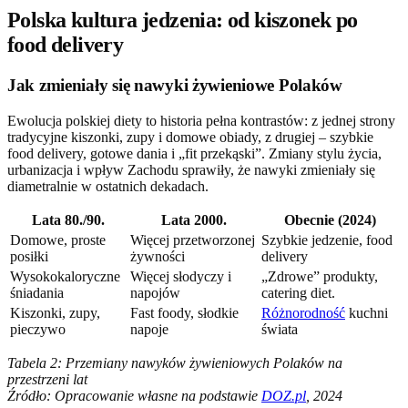
Polska kultura jedzenia: od kiszonek po
food delivery
Jak zmieniały się nawyki żywieniowe Polaków
Ewolucja polskiej diety to historia pełna kontrastów: z jednej strony
tradycyjne kiszonki, zupy i domowe obiady, z drugiej – szybkie
food delivery, gotowe dania i „fit przekąski”. Zmiany stylu życia,
urbanizacja i wpływ Zachodu sprawiły, że nawyki zmieniały się
diametralnie w ostatnich dekadach.
Lata 80./90.
Lata 2000.
Obecnie (2024)
Domowe, proste
Więcej przetworzonej
Szybkie jedzenie, food
posiłki
żywności
delivery
Wysokokaloryczne
Więcej słodyczy i
„Zdrowe” produkty,
śniadania
napojów
catering diet.
Kiszonki, zupy,
Fast foody, słodkie
Różnorodność
kuchni
pieczywo
napoje
świata
Tabela 2: Przemiany nawyków żywieniowych Polaków na
przestrzeni lat
Źródło: Opracowanie własne na podstawie
DOZ.pl
, 2024