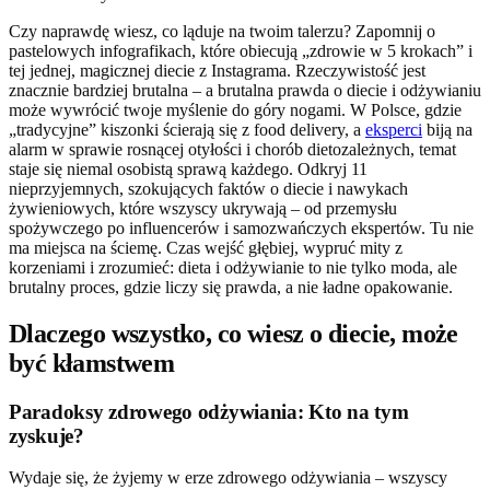
Czy naprawdę wiesz, co ląduje na twoim talerzu? Zapomnij o
pastelowych infografikach, które obiecują „zdrowie w 5 krokach” i
tej jednej, magicznej diecie z Instagrama. Rzeczywistość jest
znacznie bardziej brutalna – a brutalna prawda o diecie i odżywianiu
może wywrócić twoje myślenie do góry nogami. W Polsce, gdzie
„tradycyjne” kiszonki ścierają się z food delivery, a
eksperci
biją na
alarm w sprawie rosnącej otyłości i chorób dietozależnych, temat
staje się niemal osobistą sprawą każdego. Odkryj 11
nieprzyjemnych, szokujących faktów o diecie i nawykach
żywieniowych, które wszyscy ukrywają – od przemysłu
spożywczego po influencerów i samozwańczych ekspertów. Tu nie
ma miejsca na ściemę. Czas wejść głębiej, wypruć mity z
korzeniami i zrozumieć: dieta i odżywianie to nie tylko moda, ale
brutalny proces, gdzie liczy się prawda, a nie ładne opakowanie.
Dlaczego wszystko, co wiesz o diecie, może
być kłamstwem
Paradoksy zdrowego odżywiania: Kto na tym
zyskuje?
Wydaje się, że żyjemy w erze zdrowego odżywiania – wszyscy