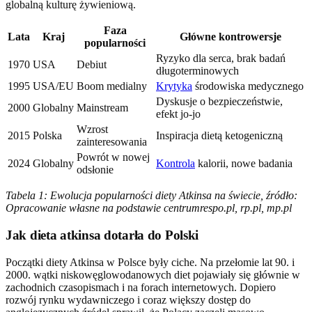
globalną kulturę żywieniową.
Faza
Lata
Kraj
Główne kontrowersje
popularności
Ryzyko dla serca, brak badań
1970
USA
Debiut
długoterminowych
1995
USA/EU
Boom medialny
Krytyka
środowiska medycznego
Dyskusje o bezpieczeństwie,
2000
Globalny
Mainstream
efekt jo-jo
Wzrost
2015
Polska
Inspiracja dietą ketogeniczną
zainteresowania
Powrót w nowej
2024
Globalny
Kontrola
kalorii, nowe badania
odsłonie
Tabela 1: Ewolucja popularności diety Atkinsa na świecie, źródło:
Opracowanie własne na podstawie centrumrespo.pl, rp.pl, mp.pl
Jak dieta atkinsa dotarła do Polski
Początki diety Atkinsa w Polsce były ciche. Na przełomie lat 90. i
2000. wątki niskowęglowodanowych diet pojawiały się głównie w
zachodnich czasopismach i na forach internetowych. Dopiero
rozwój rynku wydawniczego i coraz większy dostęp do