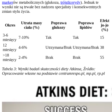
marker
ów metabolicznych (glukoza,
trójglicerydy
). Jednak te
wyniki nie są trwałe bez nadzoru specjalisty i konsekwentnych
zmian stylu życia.
Efekt
Utrata masy
Poprawa
Poprawa
Okres
jo-jo
ciała (%)
glukozy
lipidów
(%)
3-6
7-10%
Tak
Tak
15
miesięcy
12
4-6%
Utrzymana/Brak
Utrzymana/Brak
38
miesięcy
>18
2-4%
Brak
Brak
55
miesięcy
Tabela 3: Wyniki badań skuteczności diety Atkinsa, Źródło:
Opracowanie własne na podstawie centrumrespo.pl, mp.pl, rp.pl