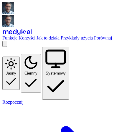
medyk
ai
Funkcje
Korzyści
Jak to działa
Przykłady użycia
Porównaj
Jasny
Ciemny
Systemowy
Rozpocznij