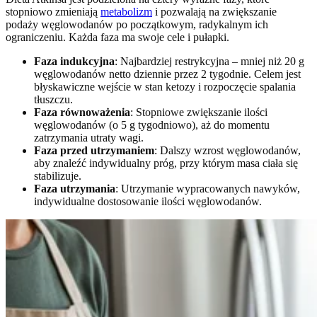
stopniowo zmieniają
metabolizm
i pozwalają na zwiększanie
podaży węglowodanów po początkowym, radykalnym ich
ograniczeniu. Każda faza ma swoje cele i pułapki.
Faza indukcyjna
: Najbardziej restrykcyjna – mniej niż 20 g
węglowodanów netto dziennie przez 2 tygodnie. Celem jest
błyskawiczne wejście w stan ketozy i rozpoczęcie spalania
tłuszczu.
Faza równoważenia
: Stopniowe zwiększanie ilości
węglowodanów (o 5 g tygodniowo), aż do momentu
zatrzymania utraty wagi.
Faza przed utrzymaniem
: Dalszy wzrost węglowodanów,
aby znaleźć indywidualny próg, przy którym masa ciała się
stabilizuje.
Faza utrzymania
: Utrzymanie wypracowanych nawyków,
indywidualne dostosowanie ilości węglowodanów.