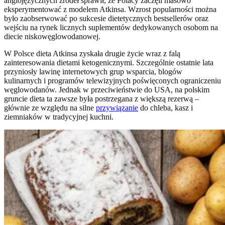
anglojęzycznych źródeł sprawił, że Polacy zaczęli masowo
eksperymentować z modelem Atkinsa. Wzrost popularności można
było zaobserwować po sukcesie dietetycznych bestsellerów oraz
wejściu na rynek licznych suplementów dedykowanych osobom na
diecie niskowęglowodanowej.
W Polsce dieta Atkinsa zyskała drugie życie wraz z falą
zainteresowania dietami ketogenicznymi. Szczególnie ostatnie lata
przyniosły lawinę internetowych grup wsparcia, blogów
kulinarnych i programów telewizyjnych poświęconych ograniczeniu
węglowodanów. Jednak w przeciwieństwie do USA, na polskim
gruncie dieta ta zawsze była postrzegana z większą rezerwą –
głównie ze względu na silne
przywiązanie
do chleba, kasz i
ziemniaków w tradycyjnej kuchni.