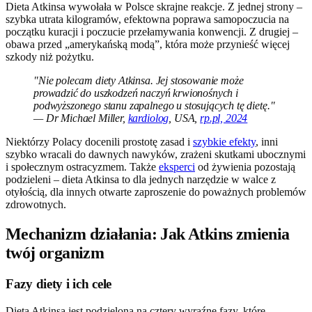
Dieta Atkinsa wywołała w Polsce skrajne reakcje. Z jednej strony –
szybka utrata kilogramów, efektowna poprawa samopoczucia na
początku kuracji i poczucie przełamywania konwencji. Z drugiej –
obawa przed „amerykańską modą”, która może przynieść więcej
szkody niż pożytku.
"Nie polecam diety Atkinsa. Jej stosowanie może
prowadzić do uszkodzeń naczyń krwionośnych i
podwyższonego stanu zapalnego u stosujących tę dietę."
— Dr Michael Miller,
kardiolog
, USA,
rp.pl, 2024
Niektórzy Polacy docenili prostotę zasad i
szybkie efekty
, inni
szybko wracali do dawnych nawyków, zrażeni skutkami ubocznymi
i społecznym ostracyzmem. Także
eksperci
od żywienia pozostają
podzieleni – dieta Atkinsa to dla jednych narzędzie w walce z
otyłością, dla innych otwarte zaproszenie do poważnych problemów
zdrowotnych.
Mechanizm działania: Jak Atkins zmienia
twój organizm
Fazy diety i ich cele
Dieta Atkinsa jest podzielona na cztery wyraźne fazy, które