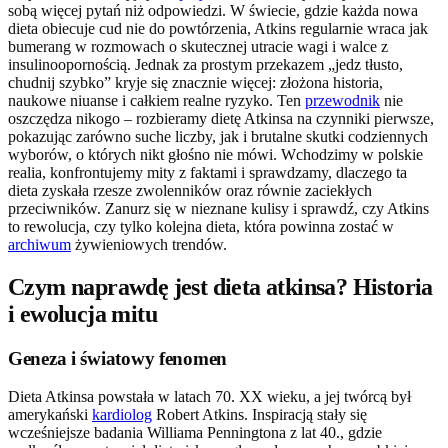
sobą więcej pytań niż odpowiedzi. W świecie, gdzie każda nowa
dieta obiecuje cud nie do powtórzenia, Atkins regularnie wraca jak
bumerang w rozmowach o skutecznej utracie wagi i walce z
insulinoopornością. Jednak za prostym przekazem „jedz tłusto,
chudnij szybko” kryje się znacznie więcej: złożona historia,
naukowe niuanse i całkiem realne ryzyko. Ten
przewodnik
nie
oszczędza nikogo – rozbieramy dietę Atkinsa na czynniki pierwsze,
pokazując zarówno suche liczby, jak i brutalne skutki codziennych
wyborów, o których nikt głośno nie mówi. Wchodzimy w polskie
realia, konfrontujemy mity z faktami i sprawdzamy, dlaczego ta
dieta zyskała rzesze zwolenników oraz równie zaciekłych
przeciwników. Zanurz się w nieznane kulisy i sprawdź, czy Atkins
to rewolucja, czy tylko kolejna dieta, która powinna zostać w
archiwum
żywieniowych trendów.
Czym naprawdę jest dieta atkinsa? Historia
i ewolucja mitu
Geneza i światowy fenomen
Dieta Atkinsa powstała w latach 70. XX wieku, a jej twórcą był
amerykański
kardiolog
Robert Atkins. Inspiracją stały się
wcześniejsze badania Williama Penningtona z lat 40., gdzie