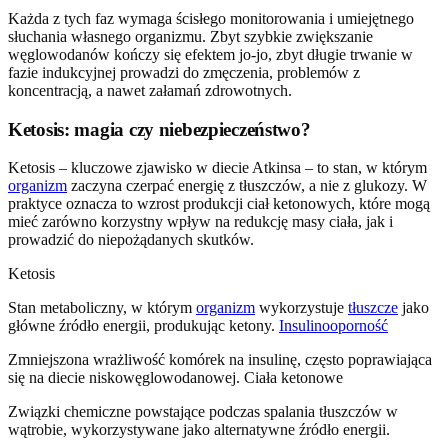
Każda z tych faz wymaga ścisłego monitorowania i umiejętnego
słuchania własnego organizmu. Zbyt szybkie zwiększanie
węglowodanów kończy się efektem jo-jo, zbyt długie trwanie w
fazie indukcyjnej prowadzi do zmęczenia, problemów z
koncentracją, a nawet załamań zdrowotnych.
Ketosis: magia czy niebezpieczeństwo?
Ketosis – kluczowe zjawisko w diecie Atkinsa – to stan, w którym
organizm
zaczyna czerpać energię z tłuszczów, a nie z glukozy. W
praktyce oznacza to wzrost produkcji ciał ketonowych, które mogą
mieć zarówno korzystny wpływ na redukcję masy ciała, jak i
prowadzić do niepożądanych skutków.
Ketosis
Stan metaboliczny, w którym
organizm
wykorzystuje
tłuszcze
jako
główne źródło energii, produkując ketony.
Insulinooporność
Zmniejszona wrażliwość komórek na insulinę, często poprawiająca
się na diecie niskowęglowodanowej. Ciała ketonowe
Związki chemiczne powstające podczas spalania tłuszczów w
wątrobie, wykorzystywane jako alternatywne źródło energii.