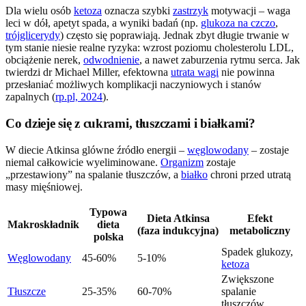
Dla wielu osób
ketoza
oznacza szybki
zastrzyk
motywacji – waga
leci w dół, apetyt spada, a wyniki badań (np.
glukoza na czczo
,
trójglicerydy
) często się poprawiają. Jednak zbyt długie trwanie w
tym stanie niesie realne ryzyka: wzrost poziomu cholesterolu LDL,
obciążenie nerek,
odwodnienie
, a nawet zaburzenia rytmu serca. Jak
twierdzi dr Michael Miller, efektowna
utrata wagi
nie powinna
przesłaniać możliwych komplikacji naczyniowych i stanów
zapalnych (
rp.pl, 2024
).
Co dzieje się z cukrami, tłuszczami i białkami?
W diecie Atkinsa glówne źródło energii –
węglowodany
– zostaje
niemal całkowicie wyeliminowane.
Organizm
zostaje
„przestawiony” na spalanie tłuszczów, a
białko
chroni przed utratą
masy mięśniowej.
Typowa
Dieta Atkinsa
Efekt
Makroskładnik
dieta
(faza indukcyjna)
metaboliczny
polska
Spadek glukozy,
Węglowodany
45-60%
5-10%
ketoza
Zwiększone
Tłuszcze
25-35%
60-70%
spalanie
tłuszczów