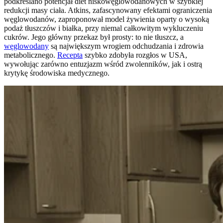
podkreślano potencjał diet niskowęglowodanowych w szybkiej
redukcji masy ciała. Atkins, zafascynowany efektami ograniczenia
węglowodanów, zaproponował model żywienia oparty o wysoką
podaż tłuszczów i białka, przy niemal całkowitym wykluczeniu
cukrów. Jego główny przekaz był prosty: to nie tłuszcz, a
węglowodany
są największym wrogiem odchudzania i zdrowia
metabolicznego.
Recepta
szybko zdobyła rozgłos w USA,
wywołując zarówno entuzjazm wśród zwolenników, jak i ostrą
krytykę środowiska medycznego.