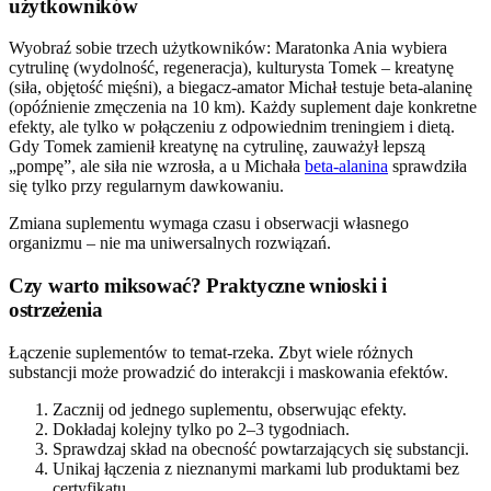
użytkowników
Wyobraź sobie trzech użytkowników: Maratonka Ania wybiera
cytrulinę (wydolność, regeneracja), kulturysta Tomek – kreatynę
(siła, objętość mięśni), a biegacz-amator Michał testuje beta-alaninę
(opóźnienie zmęczenia na 10 km). Każdy suplement daje konkretne
efekty, ale tylko w połączeniu z odpowiednim treningiem i dietą.
Gdy Tomek zamienił kreatynę na cytrulinę, zauważył lepszą
„pompę”, ale siła nie wzrosła, a u Michała
beta-alanina
sprawdziła
się tylko przy regularnym dawkowaniu.
Zmiana suplementu wymaga czasu i obserwacji własnego
organizmu – nie ma uniwersalnych rozwiązań.
Czy warto miksować? Praktyczne wnioski i
ostrzeżenia
Łączenie suplementów to temat-rzeka. Zbyt wiele różnych
substancji może prowadzić do interakcji i maskowania efektów.
Zacznij od jednego suplementu, obserwując efekty.
Dokładaj kolejny tylko po 2–3 tygodniach.
Sprawdzaj skład na obecność powtarzających się substancji.
Unikaj łączenia z nieznanymi markami lub produktami bez
certyfikatu.