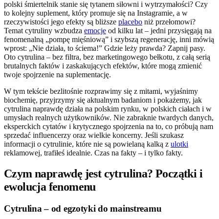
polski śmiertelnik stanie się tytanem siłowni i wytrzymałości? Czy
to kolejny suplement, który promuje się na Instagramie, a w
rzeczywistości jego efekty są bliższe
placebo
niż przełomowi?
Temat cytruliny wzbudza
emocje
od kilku lat – jedni przysięgają na
fenomenalną „pompę mięśniową” i szybszą regenerację, inni mówią
wprost: „Nie działa, to ściema!” Gdzie leży prawda? Zapnij pasy.
Oto cytrulina – bez filtra, bez marketingowego bełkotu, z całą serią
brutalnych faktów i zaskakujących efektów, które mogą zmienić
twoje spojrzenie na suplementację.
W tym tekście bezlitośnie rozprawimy się z mitami, wyjaśnimy
biochemię, przyjrzymy się aktualnym badaniom i pokażemy, jak
cytrulina naprawdę działa na polskim rynku, w polskich ciałach i w
umysłach realnych użytkowników. Nie zabraknie twardych danych,
eksperckich cytatów i krytycznego spojrzenia na to, co próbują nam
sprzedać influencerzy oraz wielkie koncerny. Jeśli szukasz
informacji o cytrulinie, które nie są powielaną kalką z
ulotki
reklamowej, trafiłeś idealnie. Czas na fakty – i tylko fakty.
Czym naprawdę jest cytrulina? Początki i
ewolucja fenomenu
Cytrulina – od egzotyki do mainstreamu