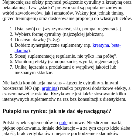
Najmocniejsze efekty przynosi połączenie cytruliny z kreatyną oraz
beta-alaniną. Tzw. „stacki” pre-workout są popularne zarówno
wśród zawodowców, jak i amatorów. Ważny jest jednak timing
(przed treningiem) oraz dostosowanie proporcji do własnych celów.
Ustal swój cel (wytrzymałość, siła, pompa, regeneracja).
Wybierz formę cytruliny (najczęściej jabłczan).
Dostosuj dawkę (5–8g).
Dobierz synergistyczne suplementy (np.
kreatyna
,
beta-
alanina
).
Stosuj suplementację regularnie, nie tylko „na próbę”.
Monitoruj efekty (samopoczucie, wyniki, regenerację).
Unikaj łączenia z produktami o wątpliwej jakości lub
nieznanym składzie.
Nie każda kombinacja ma sens – łączenie cytruliny z innymi
boosterami NO (np.
arginina
) rzadko przynosi dodatkowe efekty, a
czasem nawet je osłabia. Ryzykowne jest także stosowanie kilku
intensywnych suplementów na raz bez konsultacji z dietetykiem.
Pułapki na rynku: jak nie dać się naciągnąć?
Polski rynek suplementów to
pole
minowe. Niezliczone marki,
piękne opakowania, śmiałe deklaracje – a za tym często idzie słaba
jakość, brak certyfikatów i niejasne pochodzenie składników.