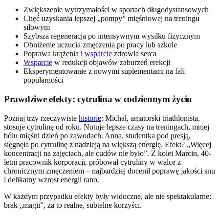
Zwiększenie wytrzymałości w sportach długodystansowych
Chęć uzyskania lepszej „pompy” mięśniowej na treningu
siłowym
Szybsza regeneracja po intensywnym wysiłku fizycznym
Obniżenie uczucia zmęczenia po pracy lub szkole
Poprawa krążenia i
wsparcie
zdrowia serca
Wsparcie
w redukcji objawów zaburzeń erekcji
Eksperymentowanie z nowymi suplementami na fali
popularności
Prawdziwe efekty: cytrulina w codziennym życiu
Poznaj trzy rzeczywiste
historie
: Michał, amatorski triathlonista,
stosuje cytrulinę od roku. Notuje lepsze czasy na treningach, mniej
bólu mięśni dzień po zawodach. Anna, studentka pod presją,
sięgnęła po cytrulinę z nadzieją na większą energię. Efekt? „Więcej
koncentracji na zajęciach, ale cudów nie było”. Z kolei Marcin, 40-
letni pracownik korporacji, próbował cytruliny w walce z
chronicznym zmęczeniem – najbardziej docenił poprawę jakości snu
i delikatny wzrost energii rano.
W każdym przypadku efekty były widoczne, ale nie spektakularne:
brak „magii”, za to realne, subtelne korzyści.