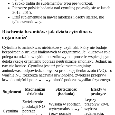
Szybko trafiła do suplementów typu pre-workout.
Pierwsze polskie badania nad cytruliną pojawiły się w latach
2012–2015.
Dziś suplementuje ją nawet młodzież i osoby starsze, nie
tylko zawodowcy.
Biochemia bez mitów: jak działa cytrulina w
organizmie?
Cytrulina to aminokwas niebiałkowy, czyli taki, który nie buduje
bezpośrednio struktur białkowych w organizmie. Jej kluczowa rola
polega na udziale w cyklu mocznikowym – procesie wspierającym
detoksykację organizmu poprzez neutralizację amoniaku. Jednak na
tym nie koniec. Cytrulina jest też prekursorem argininy,
aminokwasu odpowiedzialnego za produkcję tlenku azotu (NO). To
właśnie NO rozszerza naczynia krwionośne, zwiększa przepływ
krwi do mięśni i poprawia wydolność podczas wysiłku fizycznego.
Mechanizm
Skuteczność
Efekty w
Suplement
działania
(badania)
praktyce
Lepszy
Zwiększenie
Wysoka w sportach
przepływ krwi,
produkcji NO
wytrzymałościowych
szybsza
Cytrulina
poprzez
i przy pompie
regeneracja,