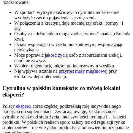
rozczarowane.
W sportach wytrzymałościowych cytrulina może realnie
wydłużyć czas do pojawienia się zmęczenia.
W połączeniu z kreatyną daje mocniejszy efekt „pompy” i
siły.
Osoby z nadciśnieniem mogą zaobserwować spadek ciśnienia
krwi.
Działa wspierająco w cyklu mocznikowym, wspomagając
detoksykację.
Może poprawić
jakość życia
osób z zaburzeniami erekcji,
choć nie zawsze.
Wspiera regenerację mięśni po intensywnym wysiłku.
Nie wpływa istotnie na
przyrost masy mięśniowej
przy
krótkotrwałej suplementacji.
Cytrulina w polskim kontekście: co mówią lokalni
eksperci?
Polscy
eksperci
coraz częściej podkreślają rolę indywidualnego
podejścia do suplementacji. Zwracają uwagę, że skuteczność
cytruliny zależy od stylu życia, intensywności treningu i… jakości
produktu. W polskich realiach sporo zależy też od regulacji rynku
suplementów – nie wszystkie produkty są odpowiednio przebadane
i certyfikowane.