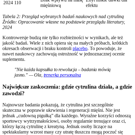
2024
110
mięśniową
efektu
Tabela 2: Przegląd wybranych badań naukowych nad cytruliną
Źródło: Opracowanie własne na podstawie przeglądu literatury,
2024
Kontrowersje budzą nie tylko rozbieżności w wynikach, ale też
jakość badań. Wiele z nich opiera się na małych próbach, krótkich
okresach obserwacji i braku kontroli
placebo
. To powoduje, że
nawet naukowcy zachowują ostrożność w jednoznacznej ocenie
suplementu.
"Nie każda kapsułka to rewolucja – badania mówią
jasno." — Ola,
trenerka personalna
Największe zaskoczenia: gdzie cytrulina działa, a gdzie
zawodzi?
Najnowsze badania pokazują, że cytrulina jest szczególnie
skuteczna w poprawie ukrwienia i regeneracji mięśni. Nie jest
jednak „cudowną pigułką” dla każdego. Wyraźne korzyści odnoszą
sportowcy wytrzymałościowi, osoby regularnie trenujące oraz ci,
którzy łączą cytrulinę z kreatyną. Jednak osoby liczące na
spektakularny wzrost masy czy utratę tłuszczu mogą poczuć się