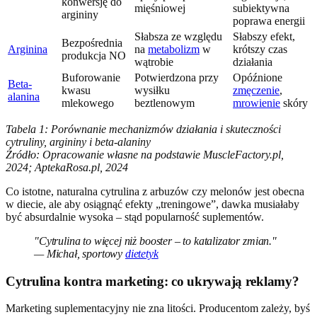
konwersję do
mięśniowej
subiektywna
argininy
poprawa energii
Słabsza ze względu
Słabszy efekt,
Bezpośrednia
Arginina
na
metabolizm
w
krótszy czas
produkcja NO
wątrobie
działania
Buforowanie
Potwierdzona przy
Opóźnione
Beta-
kwasu
wysiłku
zmęczenie
,
alanina
mlekowego
beztlenowym
mrowienie
skóry
Tabela 1: Porównanie mechanizmów działania i skuteczności
cytruliny, argininy i beta-alaniny
Źródło: Opracowanie własne na podstawie MuscleFactory.pl,
2024; AptekaRosa.pl, 2024
Co istotne, naturalna cytrulina z arbuzów czy melonów jest obecna
w diecie, ale aby osiągnąć efekty „treningowe”, dawka musiałaby
być absurdalnie wysoka – stąd popularność suplementów.
"Cytrulina to więcej niż booster – to katalizator zmian."
— Michał, sportowy
dietetyk
Cytrulina kontra marketing: co ukrywają reklamy?
Marketing suplementacyjny nie zna litości. Producentom zależy, byś