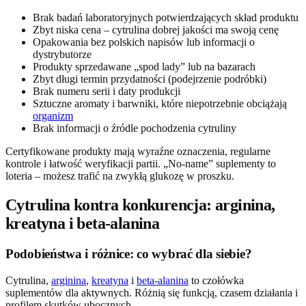
Brak badań laboratoryjnych potwierdzających skład produktu
Zbyt niska cena – cytrulina dobrej jakości ma swoją cenę
Opakowania bez polskich napisów lub informacji o
dystrybutorze
Produkty sprzedawane „spod lady” lub na bazarach
Zbyt długi termin przydatności (podejrzenie podróbki)
Brak numeru serii i daty produkcji
Sztuczne aromaty i barwniki, które niepotrzebnie obciążają
organizm
Brak informacji o źródle pochodzenia cytruliny
Certyfikowane produkty mają wyraźne oznaczenia, regularne
kontrole i łatwość weryfikacji partii. „No-name” suplementy to
loteria – możesz trafić na zwykłą glukozę w proszku.
Cytrulina kontra konkurencja: arginina,
kreatyna i beta-alanina
Podobieństwa i różnice: co wybrać dla siebie?
Cytrulina,
arginina
,
kreatyna
i
beta-alanina
to czołówka
suplementów dla aktywnych. Różnią się funkcją, czasem działania i
profilem skutków ubocznych.