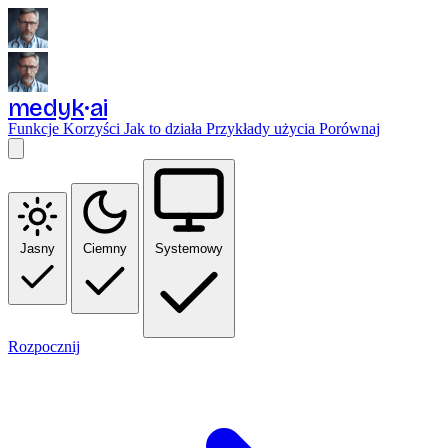
medyk
ai
Funkcje
Korzyści
Jak to działa
Przykłady użycia
Porównaj
Jasny
Ciemny
Systemowy
Rozpocznij