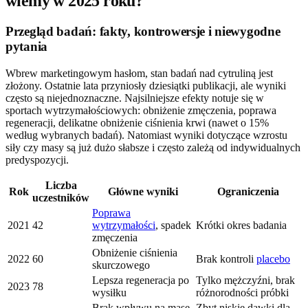
wiemy w 2025 roku?
Przegląd badań: fakty, kontrowersje i niewygodne
pytania
Wbrew marketingowym hasłom, stan badań nad cytruliną jest
złożony. Ostatnie lata przyniosły dziesiątki publikacji, ale wyniki
często są niejednoznaczne. Najsilniejsze efekty notuje się w
sportach wytrzymałościowych: obniżenie zmęczenia, poprawa
regeneracji, delikatne obniżenie ciśnienia krwi (nawet o 15%
według wybranych badań). Natomiast wyniki dotyczące wzrostu
siły czy masy są już dużo słabsze i często zależą od indywidualnych
predyspozycji.
Liczba
Rok
Główne wyniki
Ograniczenia
uczestników
Poprawa
2021
42
wytrzymałości
, spadek
Krótki okres badania
zmęczenia
Obniżenie ciśnienia
2022
60
Brak kontroli
placebo
skurczowego
Lepsza regeneracja po
Tylko mężczyźni, brak
2023
78
wysiłku
różnorodności próbki
Brak wpływu na masę
Zbyt niskie dawki dla