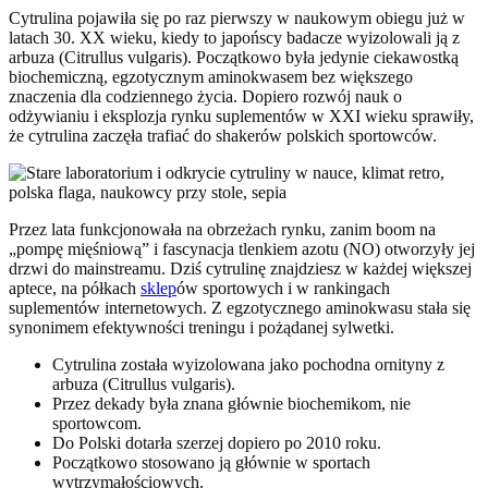
Cytrulina pojawiła się po raz pierwszy w naukowym obiegu już w
latach 30. XX wieku, kiedy to japońscy badacze wyizolowali ją z
arbuza (Citrullus vulgaris). Początkowo była jedynie ciekawostką
biochemiczną, egzotycznym aminokwasem bez większego
znaczenia dla codziennego życia. Dopiero rozwój nauk o
odżywianiu i eksplozja rynku suplementów w XXI wieku sprawiły,
że cytrulina zaczęła trafiać do shakerów polskich sportowców.
Przez lata funkcjonowała na obrzeżach rynku, zanim boom na
„pompę mięśniową” i fascynacja tlenkiem azotu (NO) otworzyły jej
drzwi do mainstreamu. Dziś cytrulinę znajdziesz w każdej większej
aptece, na półkach
sklep
ów sportowych i w rankingach
suplementów internetowych. Z egzotycznego aminokwasu stała się
synonimem efektywności treningu i pożądanej sylwetki.
Cytrulina została wyizolowana jako pochodna ornityny z
arbuza (Citrullus vulgaris).
Przez dekady była znana głównie biochemikom, nie
sportowcom.
Do Polski dotarła szerzej dopiero po 2010 roku.
Początkowo stosowano ją głównie w sportach
wytrzymałościowych.