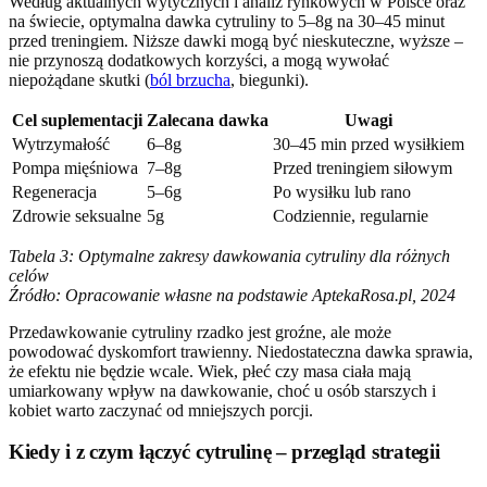
Według aktualnych wytycznych i analiz rynkowych w Polsce oraz
na świecie, optymalna dawka cytruliny to 5–8g na 30–45 minut
przed treningiem. Niższe dawki mogą być nieskuteczne, wyższe –
nie przynoszą dodatkowych korzyści, a mogą wywołać
niepożądane skutki (
ból brzucha
, biegunki).
Cel suplementacji
Zalecana dawka
Uwagi
Wytrzymałość
6–8g
30–45 min przed wysiłkiem
Pompa mięśniowa
7–8g
Przed treningiem siłowym
Regeneracja
5–6g
Po wysiłku lub rano
Zdrowie seksualne
5g
Codziennie, regularnie
Tabela 3: Optymalne zakresy dawkowania cytruliny dla różnych
celów
Źródło: Opracowanie własne na podstawie AptekaRosa.pl, 2024
Przedawkowanie cytruliny rzadko jest groźne, ale może
powodować dyskomfort trawienny. Niedostateczna dawka sprawia,
że efektu nie będzie wcale. Wiek, płeć czy masa ciała mają
umiarkowany wpływ na dawkowanie, choć u osób starszych i
kobiet warto zaczynać od mniejszych porcji.
Kiedy i z czym łączyć cytrulinę – przegląd strategii