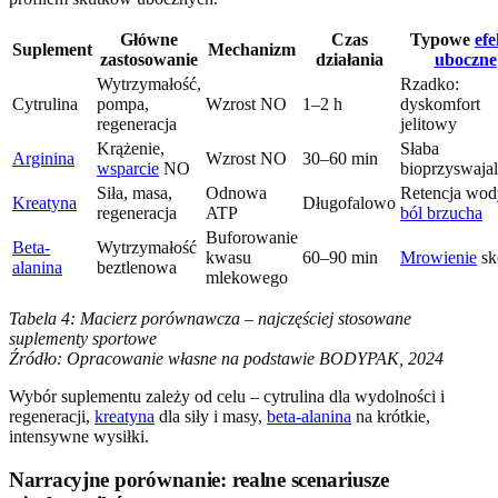
Główne
Czas
Typowe
efe
Suplement
Mechanizm
zastosowanie
działania
uboczne
Wytrzymałość,
Rzadko:
Cytrulina
pompa,
Wzrost NO
1–2 h
dyskomfort
regeneracja
jelitowy
Krążenie,
Słaba
Arginina
Wzrost NO
30–60 min
wsparcie
NO
bioprzyswaja
Siła, masa,
Odnowa
Retencja wod
Kreatyna
Długofalowo
regeneracja
ATP
ból brzucha
Buforowanie
Beta-
Wytrzymałość
kwasu
60–90 min
Mrowienie
sk
alanina
beztlenowa
mlekowego
Tabela 4: Macierz porównawcza – najczęściej stosowane
suplementy sportowe
Źródło: Opracowanie własne na podstawie BODYPAK, 2024
Wybór suplementu zależy od celu – cytrulina dla wydolności i
regeneracji,
kreatyna
dla siły i masy,
beta-alanina
na krótkie,
intensywne wysiłki.
Narracyjne porównanie: realne scenariusze