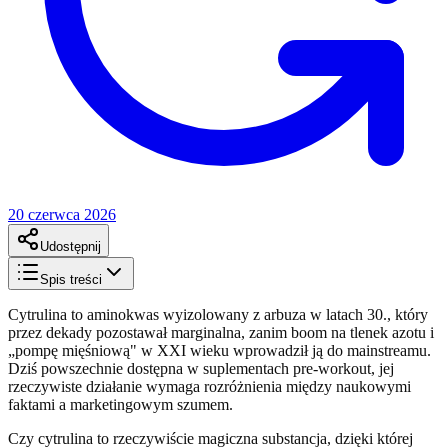
20 czerwca 2026
Udostępnij
Spis treści
Cytrulina to aminokwas wyizolowany z arbuza w latach 30., który
przez dekady pozostawał marginalna, zanim boom na tlenek azotu i
„pompę mięśniową" w XXI wieku wprowadził ją do mainstreamu.
Dziś powszechnie dostępna w suplementach pre-workout, jej
rzeczywiste działanie wymaga rozróżnienia między naukowymi
faktami a marketingowym szumem.
Czy cytrulina to rzeczywiście magiczna substancja, dzięki której