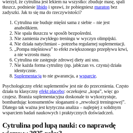
wierzył, że cytrulina jest lekiem na wszystko: zbuduje masę, spali
tłuszcz, podniesie
libido
i sprawi, że pobiegniesz
maraton
bez
zadyszki. Jak to się ma do rzeczywistości?
Cytrulina nie buduje mięśni sama z siebie – nie jest
anabolikiem.
Nie spala tłuszczu w sposób bezpośredni.
Nie zamienia zwykłego treningu w wyczyn olimpijski.
Nie działa natychmiast – potrzeba regularnej suplementacji.
„Pompa mięśniowa” to efekt zwiększonego przepływu krwi,
a nie wzrostu masy.
Cytrulina nie zastępuje zdrowej diety ani snu.
Nie każda forma cytruliny (np. jabłczan vs. czysta) działa
identycznie.
Suplementacja
to nie gwarancja, a
wsparcie
.
Psychologiczny efekt suplementów jest nie do przecenienia. Często
działa tu klasyczny
efekt placebo
: oczekujesz „kopa”, więc go
czujesz. Branża suplementacyjna doskonale to wykorzystuje,
bombardując konsumentów sloganami o „rewolucji treningowej”.
Dlatego tak ważna jest krytyczna analiza – najlepiej z solidnym
wsparciem badań naukowych i praktycznych doświadczeń.
Cytrulina pod lupą nauki: co naprawdę