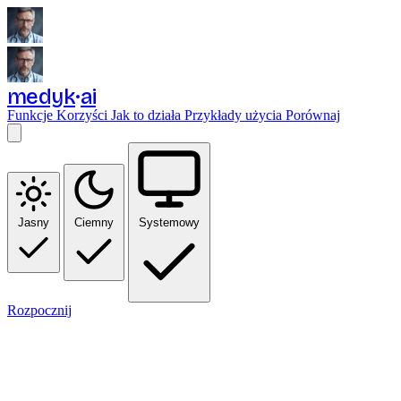
medyk
ai
Funkcje
Korzyści
Jak to działa
Przykłady użycia
Porównaj
Jasny
Ciemny
Systemowy
Rozpocznij