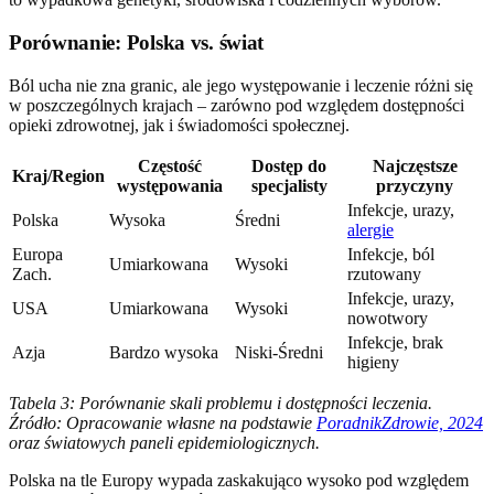
Porównanie: Polska vs. świat
Ból ucha nie zna granic, ale jego występowanie i leczenie różni się
w poszczególnych krajach – zarówno pod względem dostępności
opieki zdrowotnej, jak i świadomości społecznej.
Częstość
Dostęp do
Najczęstsze
Kraj/Region
występowania
specjalisty
przyczyny
Infekcje, urazy,
Polska
Wysoka
Średni
alergie
Europa
Infekcje, ból
Umiarkowana
Wysoki
Zach.
rzutowany
Infekcje, urazy,
USA
Umiarkowana
Wysoki
nowotwory
Infekcje, brak
Azja
Bardzo wysoka
Niski-Średni
higieny
Tabela 3: Porównanie skali problemu i dostępności leczenia.
Źródło: Opracowanie własne na podstawie
PoradnikZdrowie, 2024
oraz światowych paneli epidemiologicznych.
Polska na tle Europy wypada zaskakująco wysoko pod względem