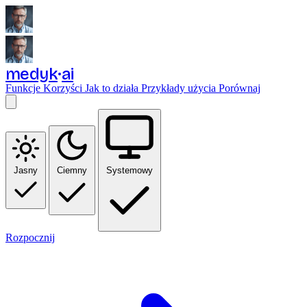
medyk
ai
Funkcje
Korzyści
Jak to działa
Przykłady użycia
Porównaj
Jasny
Ciemny
Systemowy
Rozpocznij