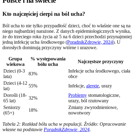
Polsce i na świecie
Kto najczęściej cierpi na ból ucha?
Ból ucha to nie tylko przypadłość dzieci, choć to właśnie one są na
niego najbardziej narażone. Z danych epidemiologicznych wynika,
że do trzeciego roku życia aż 5 na 6 dzieci przechodzi przynajmniej
jedną infekcję ucha środkowego (
PoradnikZdrowie, 2024
). U
dorosłych dominują przyczyny wtórne i urazowe.
Grupa
% występowania
Najczęstsze przyczyny
wiekowa
bólu ucha
Dzieci (0-3
Infekcje ucha środkowego, ciała
83%
lata)
obce
Dzieci (4-12
55%
Infekcje,
alergie
, urazy
lat)
Dorośli (18-
Problemy
stomatologiczne,
32%
65 lat)
urazy, ból rzutowany
Seniorzy
Zmiany zwyrodnieniowe,
18%
(65+)
nowotwory
Tabela 2: Rozkład bólu ucha w populacji. Źródło: Opracowanie
własne na podstawie
PoradnikZdrowie, 2024
.