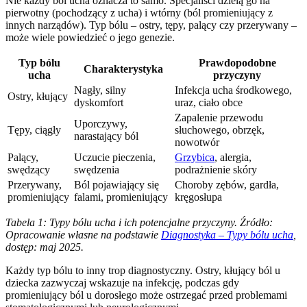
Nie każdy ból ucha oznacza to samo. Specjaliści dzielą go na
pierwotny (pochodzący z ucha) i wtórny (ból promieniujący z
innych narządów). Typ bólu – ostry, tępy, palący czy przerywany –
może wiele powiedzieć o jego genezie.
Typ bólu
Prawdopodobne
Charakterystyka
ucha
przyczyny
Nagły, silny
Infekcja ucha środkowego,
Ostry, kłujący
dyskomfort
uraz, ciało obce
Zapalenie przewodu
Uporczywy,
Tępy, ciągły
słuchowego, obrzęk,
narastający ból
nowotwór
Palący,
Uczucie pieczenia,
Grzybica
, alergia,
swędzący
swędzenia
podrażnienie skóry
Przerywany,
Ból pojawiający się
Choroby zębów, gardła,
promieniujący
falami, promieniujący
kręgosłupa
Tabela 1: Typy bólu ucha i ich potencjalne przyczyny. Źródło:
Opracowanie własne na podstawie
Diagnostyka – Typy bólu ucha
,
dostęp: maj 2025.
Każdy typ bólu to inny trop diagnostyczny. Ostry, kłujący ból u
dziecka zazwyczaj wskazuje na infekcję, podczas gdy
promieniujący ból u dorosłego może ostrzegać przed problemami