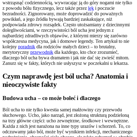
wstrząsnąć codziennością, wywracając ją do góry nogami nie tylko
z powodu bólu fizycznego, lecz także przez
lęk
i poczucie
bezradności. Zignorowany, może doprowadzić do poważnych
powikłań, a jego źródła bywają bardziej zaskakujące, niż
podpowiada zdrowy rozsądek. Często utożsamiany z dziecinnymi
dolegliwościami, w rzeczywistości ból ucha jest jednym z
najbardziej zdradliwych objawów, z którymi mierzy się zarówno
współczesna medycyna, jak i domowe legendy. Ten artykuł to nie
kolejny
poradnik
dla rodziców małych dzieci – to brutalny,
merytoryczny
przewodnik
dla każdego, kto chce zrozumieć,
dlaczego ból ucha bywa dramatem i jak nie dać się zwieść mitom.
Zanurz się w fakty, których nie usłyszysz w poczekalni u lekarza.
Czym naprawdę jest ból ucha? Anatomia i
nieoczywiste fakty
Budowa ucha – co może boleć i dlaczego
Ból ucha to nie tylko kwestia samej małżowiny czy przewodu
słuchowego. Ucho, jako narząd, jest złożoną strukturą podzieloną
na trzy główne części: ucho zewnętrzne, środkowe i wewnętrzne.
Każda z nich jest narażona na inne typy urazów i schorzeń. To, co
odczuwamy jako ból, może być wynikiem infekcji, mechanicznego