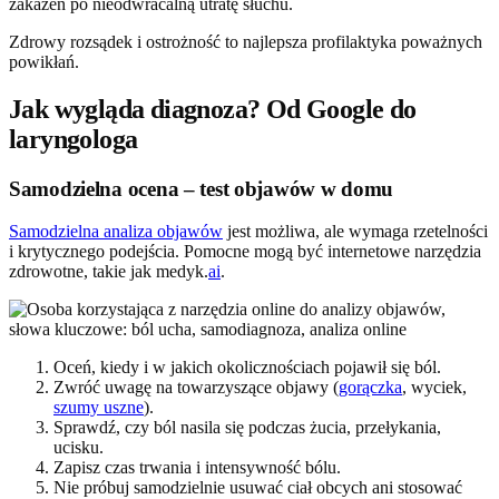
zakażeń po nieodwracalną utratę słuchu.
Zdrowy rozsądek i ostrożność to najlepsza profilaktyka poważnych
powikłań.
Jak wygląda diagnoza? Od Google do
laryngologa
Samodzielna ocena – test objawów w domu
Samodzielna analiza objawów
jest możliwa, ale wymaga rzetelności
i krytycznego podejścia. Pomocne mogą być internetowe narzędzia
zdrowotne, takie jak medyk.
ai
.
Oceń, kiedy i w jakich okolicznościach pojawił się ból.
Zwróć uwagę na towarzyszące objawy (
gorączka
, wyciek,
szumy uszne
).
Sprawdź, czy ból nasila się podczas żucia, przełykania,
ucisku.
Zapisz czas trwania i intensywność bólu.
Nie próbuj samodzielnie usuwać ciał obcych ani stosować