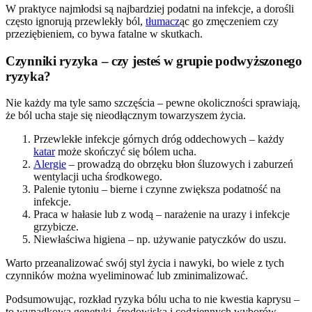
W praktyce najmłodsi są najbardziej podatni na infekcje, a dorośli
często ignorują przewlekły ból,
tłumacz
ąc go zmęczeniem czy
przeziębieniem, co bywa fatalne w skutkach.
Czynniki ryzyka – czy jesteś w grupie podwyższonego
ryzyka?
Nie każdy ma tyle samo szczęścia – pewne okoliczności sprawiają,
że ból ucha staje się nieodłącznym towarzyszem życia.
Przewlekłe infekcje górnych dróg oddechowych – każdy
katar
może skończyć się bólem ucha.
Alergie
– prowadzą do obrzęku błon śluzowych i zaburzeń
wentylacji ucha środkowego.
Palenie tytoniu – bierne i czynne zwiększa podatność na
infekcje.
Praca w hałasie lub z wodą – narażenie na urazy i infekcje
grzybicze.
Niewłaściwa higiena – np. używanie patyczków do uszu.
Warto przeanalizować swój styl życia i nawyki, bo wiele z tych
czynników można wyeliminować lub zminimalizować.
Podsumowując, rozkład ryzyka bólu ucha to nie kwestia kaprysu –
to wypadkowa genetyki, środowiska i codziennych wyborów.