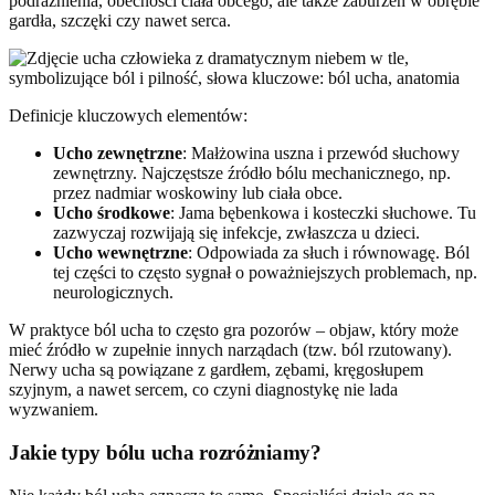
podrażnienia, obecności ciała obcego, ale także zaburzeń w obrębie
gardła, szczęki czy nawet serca.
Definicje kluczowych elementów:
Ucho zewnętrzne
: Małżowina uszna i przewód słuchowy
zewnętrzny. Najczęstsze źródło bólu mechanicznego, np.
przez nadmiar woskowiny lub ciała obce.
Ucho środkowe
: Jama bębenkowa i kosteczki słuchowe. Tu
zazwyczaj rozwijają się infekcje, zwłaszcza u dzieci.
Ucho wewnętrzne
: Odpowiada za słuch i równowagę. Ból
tej części to często sygnał o poważniejszych problemach, np.
neurologicznych.
W praktyce ból ucha to często gra pozorów – objaw, który może
mieć źródło w zupełnie innych narządach (tzw. ból rzutowany).
Nerwy ucha są powiązane z gardłem, zębami, kręgosłupem
szyjnym, a nawet sercem, co czyni diagnostykę nie lada
wyzwaniem.
Jakie typy bólu ucha rozróżniamy?