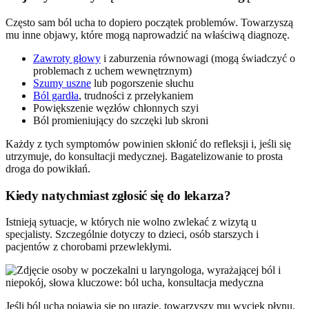
Często sam ból ucha to dopiero początek problemów. Towarzyszą
mu inne objawy, które mogą naprowadzić na właściwą diagnozę.
Zawroty głowy
i zaburzenia równowagi (mogą świadczyć o
problemach z uchem wewnętrznym)
Szumy uszne
lub pogorszenie słuchu
Ból gardła
, trudności z przełykaniem
Powiększenie węzłów chłonnych szyi
Ból promieniujący do szczęki lub skroni
Każdy z tych symptomów powinien skłonić do refleksji i, jeśli się
utrzymuje, do konsultacji medycznej. Bagatelizowanie to prosta
droga do powikłań.
Kiedy natychmiast zgłosić się do lekarza?
Istnieją sytuacje, w których nie wolno zwlekać z wizytą u
specjalisty. Szczególnie dotyczy to dzieci, osób starszych i
pacjentów z chorobami przewlekłymi.
Jeśli ból ucha pojawia się po urazie, towarzyszy mu wyciek płynu,