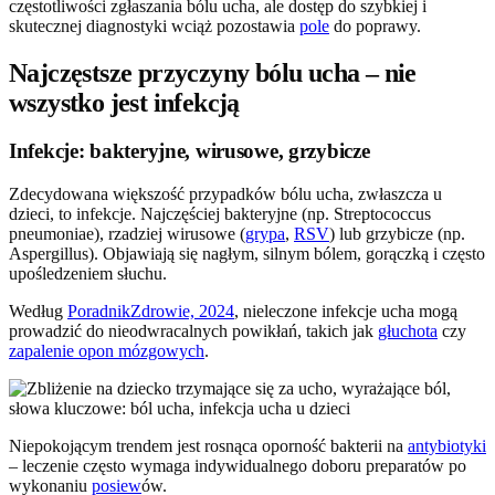
częstotliwości zgłaszania bólu ucha, ale dostęp do szybkiej i
skutecznej diagnostyki wciąż pozostawia
pole
do poprawy.
Najczęstsze przyczyny bólu ucha – nie
wszystko jest infekcją
Infekcje: bakteryjne, wirusowe, grzybicze
Zdecydowana większość przypadków bólu ucha, zwłaszcza u
dzieci, to infekcje. Najczęściej bakteryjne (np. Streptococcus
pneumoniae), rzadziej wirusowe (
grypa
,
RSV
) lub grzybicze (np.
Aspergillus). Objawiają się nagłym, silnym bólem, gorączką i często
upośledzeniem słuchu.
Według
PoradnikZdrowie, 2024
, nieleczone infekcje ucha mogą
prowadzić do nieodwracalnych powikłań, takich jak
głuchota
czy
zapalenie opon mózgowych
.
Niepokojącym trendem jest rosnąca oporność bakterii na
antybiotyki
– leczenie często wymaga indywidualnego doboru preparatów po
wykonaniu
posiew
ów.