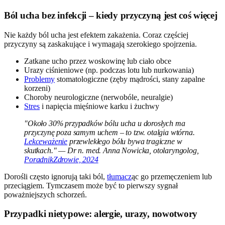
Ból ucha bez infekcji – kiedy przyczyną jest coś więcej
Nie każdy ból ucha jest efektem zakażenia. Coraz częściej
przyczyny są zaskakujące i wymagają szerokiego spojrzenia.
Zatkane ucho przez woskowinę lub ciało obce
Urazy ciśnieniowe (np. podczas lotu lub nurkowania)
Problemy
stomatologiczne (zęby mądrości, stany zapalne
korzeni)
Choroby neurologiczne (nerwobóle, neuralgie)
Stres
i napięcia mięśniowe karku i żuchwy
"Około 30% przypadków bólu ucha u dorosłych ma
przyczynę poza samym uchem – to tzw. otalgia wtórna.
Lekceważenie
przewlekłego bólu bywa tragiczne w
skutkach." — Dr n. med. Anna Nowicka, otolaryngolog,
PoradnikZdrowie, 2024
Dorośli często ignorują taki ból,
tłumacz
ąc go przemęczeniem lub
przeciągiem. Tymczasem może być to pierwszy sygnał
poważniejszych schorzeń.
Przypadki nietypowe: alergie, urazy, nowotwory