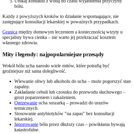
Unikaj kontaktu z wodą do czasu wyjaśnienia przyczyny
bólu.
Każdy z powyższych kroków to działanie wspomagające, nie
zastępujące konsultacji lekarskiej w poważnych przypadkach.
Granica
między domowym leczeniem a koniecznością wizyty u
specjalisty bywa cienka – nie warto jej przekraczać kosztem
własnego zdrowia.
Mity i legendy: najpopularniejsze przesądy
Wokół bólu ucha narosło wiele mitów, które potrafią być
groźniejsze niż sama dolegliwość.
Wlewanie oliwy lub alkoholu do ucha – może pogorszyć stan
zapalny.
Zakładanie cebuli lub czosnku do przewodu słuchowego –
grozi poparzeniem i zakażeniem.
Ogrzewanie
ucha suszarką – prowadzi do urazów
termicznych.
Stosowanie antybiotyków "na zapas" bez konsultacji
lekarskiej.
Ignorowanie
bólu przez dłuższy czas – powikłania bywają
katastrofalne.