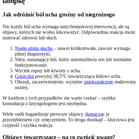
lampkę
Jak odróżnić ból ucha groźny od niegroźnego
Nie każdy ból ucha wymaga natychmiastowej interwencji, ale są
objawy, których nie wolno lekceważyć. Odpowiednia reakcja może
uratować zdrowie lub słuch.
Nagła utrata słuchu
– nawet krótkotrwała, zawsze wymaga
pilnej diagnostyki.
Silny, narastający ból, który uniemożliwia sen lub normalne
funkcjonowanie.
Wyciek ropny lub krwisty z ucha.
Gorączka
powyżej 38,5°C towarzysząca bólowi ucha.
Obrzęk, zaczerwienienie, wyraźne
zniekształcenie
małżowiny
usznej.
W każdym z tych przypadków nie warto czekać – szybka
konsultacja z laryngologiem jest niezbędna.
Wiele osób bagatelizuje pierwsze objawy,
tłumacz
ąc je
przeziębieniem czy zmęczeniem. To droga donikąd – kluczowa jest
czujność i szybka reakcja.
Objawy towarzyszące – na co zwrócić uwagę?