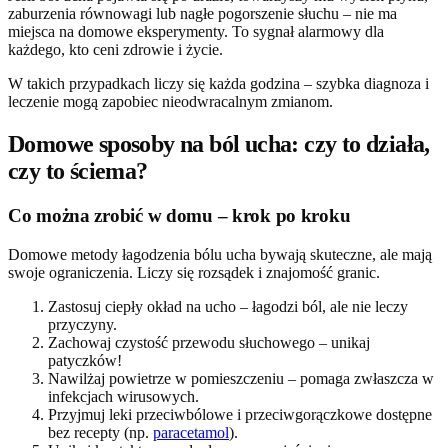
zaburzenia równowagi lub nagłe pogorszenie słuchu – nie ma
miejsca na domowe eksperymenty. To sygnał alarmowy dla
każdego, kto ceni zdrowie i życie.
W takich przypadkach liczy się każda godzina – szybka diagnoza i
leczenie mogą zapobiec nieodwracalnym zmianom.
Domowe sposoby na ból ucha: czy to działa,
czy to ściema?
Co można zrobić w domu – krok po kroku
Domowe metody łagodzenia bólu ucha bywają skuteczne, ale mają
swoje ograniczenia. Liczy się rozsądek i znajomość granic.
Zastosuj ciepły okład na ucho – łagodzi ból, ale nie leczy
przyczyny.
Zachowaj czystość przewodu słuchowego – unikaj
patyczków!
Nawilżaj powietrze w pomieszczeniu – pomaga zwłaszcza w
infekcjach wirusowych.
Przyjmuj leki przeciwbólowe i przeciwgorączkowe dostępne
bez recepty (np.
paracetamol
).