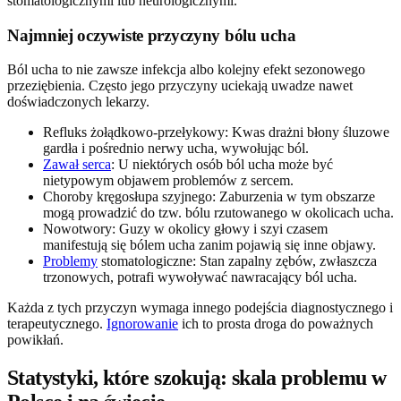
stomatologicznymi lub neurologicznymi.
Najmniej oczywiste przyczyny bólu ucha
Ból ucha to nie zawsze infekcja albo kolejny efekt sezonowego
przeziębienia. Często jego przyczyny uciekają uwadze nawet
doświadczonych lekarzy.
Refluks żołądkowo-przełykowy: Kwas drażni błony śluzowe
gardła i pośrednio nerwy ucha, wywołując ból.
Zawał serca
: U niektórych osób ból ucha może być
nietypowym objawem problemów z sercem.
Choroby kręgosłupa szyjnego: Zaburzenia w tym obszarze
mogą prowadzić do tzw. bólu rzutowanego w okolicach ucha.
Nowotwory: Guzy w okolicy głowy i szyi czasem
manifestują się bólem ucha zanim pojawią się inne objawy.
Problemy
stomatologiczne: Stan zapalny zębów, zwłaszcza
trzonowych, potrafi wywoływać nawracający ból ucha.
Każda z tych przyczyn wymaga innego podejścia diagnostycznego i
terapeutycznego.
Ignorowanie
ich to prosta droga do poważnych
powikłań.
Statystyki, które szokują: skala problemu w