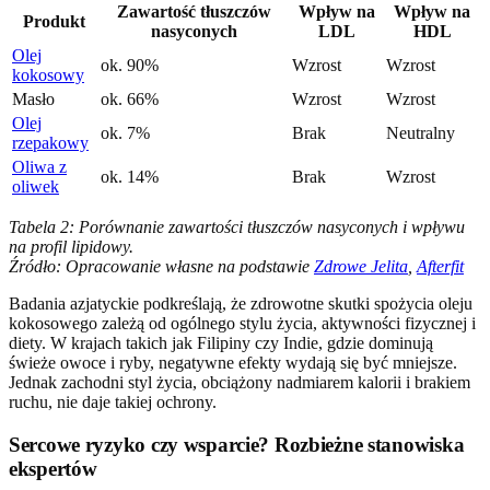
Zawartość tłuszczów
Wpływ na
Wpływ na
Produkt
nasyconych
LDL
HDL
Olej
ok. 90%
Wzrost
Wzrost
kokosowy
Masło
ok. 66%
Wzrost
Wzrost
Olej
ok. 7%
Brak
Neutralny
rzepakowy
Oliwa z
ok. 14%
Brak
Wzrost
oliwek
Tabela 2: Porównanie zawartości tłuszczów nasyconych i wpływu
na profil lipidowy.
Źródło: Opracowanie własne na podstawie
Zdrowe Jelita
,
Afterfit
Badania azjatyckie podkreślają, że zdrowotne skutki spożycia oleju
kokosowego zależą od ogólnego stylu życia, aktywności fizycznej i
diety. W krajach takich jak Filipiny czy Indie, gdzie dominują
świeże owoce i ryby, negatywne efekty wydają się być mniejsze.
Jednak zachodni styl życia, obciążony nadmiarem kalorii i brakiem
ruchu, nie daje takiej ochrony.
Sercowe ryzyko czy wsparcie? Rozbieżne stanowiska
ekspertów