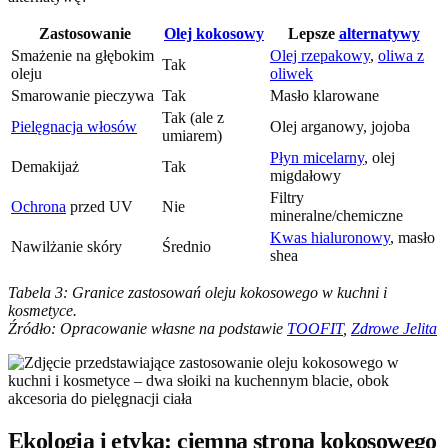
Zastosowanie
Olej kokosowy
Lepsze
alternatywy
Smażenie na głębokim
Olej rzepakowy
,
oliwa z
Tak
oleju
oliwek
Smarowanie pieczywa
Tak
Masło klarowane
Tak (ale z
Pielęgnacja włosów
Olej arganowy, jojoba
umiarem)
Płyn micelarny
, olej
Demakijaż
Tak
migdałowy
Filtry
Ochrona
przed UV
Nie
mineralne/chemiczne
Kwas hialuronowy
, masło
Nawilżanie skóry
Średnio
shea
Tabela 3: Granice zastosowań oleju kokosowego w kuchni i
kosmetyce.
Źródło: Opracowanie własne na podstawie
TOOFIT
,
Zdrowe Jelita
Ekologia i etyka: ciemna strona kokosowego