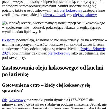
przede wszystkim osoby z hipercholesterolemią, cukrzycą typu 2 i
chorobami sercowo-naczyniowymi. Skutki uboczne mogą się
pojawić także u osób zdrowych, jeśli
olej kokosowy
zastępuje inne
źródła tłuszczów, takie jak
oliwa z oliwek
czy
olej rzepakowy
.
Eksperci
podkreślają, że kokos to nie uniwersalny lek na wszystko –
nadmiar nasyconych kwasów tłuszczowych szkodzi zdrowiu serca,
a cudowne efekty odchudzające są mitem. Według
Projekt Zdrowie,
2024
, powinniśmy traktować
olej kokosowy
jako uzupełnienie, nie
podstawę diety.
Zastosowania oleju kokosowego: od kuchni
po łazienkę
Gotowanie na ostro – kiedy olej kokosowy się
sprawdza?
Olej kokosowy
ma wysoki punkt dymienia (177–232°C dla
rafinowanego), co czyni go stabilnym podczas smażenia. Jednak nie
wszystkie potrawy skorzystają na jego specyficznym smaku i tłustej