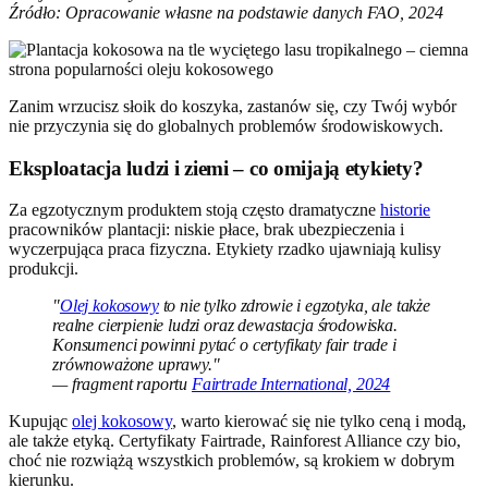
Źródło: Opracowanie własne na podstawie danych FAO, 2024
Zanim wrzucisz słoik do koszyka, zastanów się, czy Twój wybór
nie przyczynia się do globalnych problemów środowiskowych.
Eksploatacja ludzi i ziemi – co omijają etykiety?
Za egzotycznym produktem stoją często dramatyczne
historie
pracowników plantacji: niskie płace, brak ubezpieczenia i
wyczerpująca praca fizyczna. Etykiety rzadko ujawniają kulisy
produkcji.
"
Olej kokosowy
to nie tylko zdrowie i egzotyka, ale także
realne cierpienie ludzi oraz dewastacja środowiska.
Konsumenci powinni pytać o certyfikaty fair trade i
zrównoważone uprawy."
— fragment raportu
Fairtrade International, 2024
Kupując
olej kokosowy
, warto kierować się nie tylko ceną i modą,
ale także etyką. Certyfikaty Fairtrade, Rainforest Alliance czy bio,
choć nie rozwiążą wszystkich problemów, są krokiem w dobrym
kierunku.