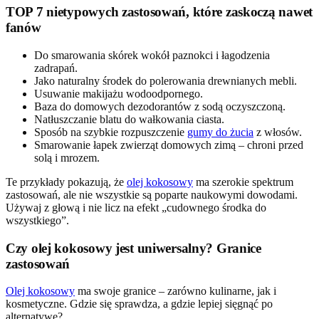
TOP 7 nietypowych zastosowań, które zaskoczą nawet
fanów
Do smarowania skórek wokół paznokci i łagodzenia
zadrapań.
Jako naturalny środek do polerowania drewnianych mebli.
Usuwanie makijażu wodoodpornego.
Baza do domowych dezodorantów z sodą oczyszczoną.
Natłuszczanie blatu do wałkowania ciasta.
Sposób na szybkie rozpuszczenie
gumy do żucia
z włosów.
Smarowanie łapek zwierząt domowych zimą – chroni przed
solą i mrozem.
Te przykłady pokazują, że
olej kokosowy
ma szerokie spektrum
zastosowań, ale nie wszystkie są poparte naukowymi dowodami.
Używaj z głową i nie licz na efekt „cudownego środka do
wszystkiego”.
Czy olej kokosowy jest uniwersalny? Granice
zastosowań
Olej kokosowy
ma swoje granice – zarówno kulinarne, jak i
kosmetyczne. Gdzie się sprawdza, a gdzie lepiej sięgnąć po
alternatywę?