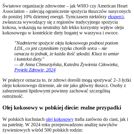
Światowe organizacje zdrowotne – jak WHO czy American Heart
Association – zalecają ograniczenie spożycia tłuszczów nasyconych
do poniżej 10% dziennej energii. Tymczasem niektórzy
eksperci
,
zwłaszcza wywodzący się z regionów tradycyjnego spożycia
kokosa, wskazują na neutralny lub lekko korzystny wpływ oleju
kokosowego w kontekście diety bogatej w warzywa i owoce.
"Nadmierne spożycie oleju kokosowego podnosi poziom
LDL, co jest czynnikiem ryzyka chorób serca – nie
oznacza to jednak, że każda ilość szkodzi. Klucz to umiar
i kontekst diety."
— dr Anna Chmurzyńska, Katedra Żywienia Człowieka,
Projekt Zdrowie, 2024
W praktyce oznacza to, że zdrowi dorośli mogą spożywać 2–3 łyżki
oleju kokosowego dziennie, ale nie jako główny tłuszcz. Osoby z
zaburzeniami lipidowymi powinny zachować szczególną
ostrożność.
Olej kokosowy w polskiej diecie: realne przypadki
W polskich kuchniach
olej kokosowy
trafia zarówno do ciast, jak i
na patelnię. W 2024 roku przeprowadzono analizę nawyków
żywieniowych wśród 500 polskich rodzin: