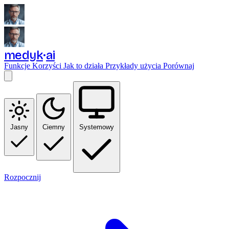
medyk
ai
Funkcje
Korzyści
Jak to działa
Przykłady użycia
Porównaj
Jasny
Ciemny
Systemowy
Rozpocznij