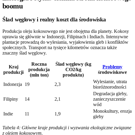
boomu
Ślad węglowy i realny koszt dla środowiska
Produkcja oleju kokosowego nie jest obojętna dla planety. Kokosy
uprawia się głównie w Indonezji, Filipinach i Indiach. Intensywne
plantacje prowadzą do wylesiania, wyjałowienia gleb i konfliktów
społecznych. Transport na tysięce kilometrów oznacza także
znaczny ślad węglowy.
Roczna
Ślad węglowy (kg
Kraj
Problemy
produkcja
CO2/kg
produkcji
środowiskowe
(mln ton)
produktu)
Wylesianie, utrata
Indonezja
19
2,3
bioróżnorodności
Degradacja gleby,
Filipiny
14
2,1
zanieczyszczenie
wód
Monokultury, erozja
Indie
11
1,9
gleby
Tabela 4: Główne kraje produkcji i wyzwania ekologiczne związane
z olejem kokosowym.