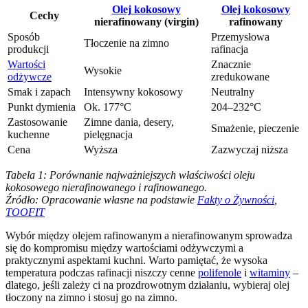
Olej kokosowy
Olej kokosowy
Cechy
nierafinowany (virgin)
rafinowany
Sposób
Przemysłowa
Tłoczenie na zimno
produkcji
rafinacja
Wartości
Znacznie
Wysokie
odżywcze
zredukowane
Smak i zapach
Intensywny kokosowy
Neutralny
Punkt dymienia
Ok. 177°C
204–232°C
Zastosowanie
Zimne dania, desery,
Smażenie, pieczenie
kuchenne
pielęgnacja
Cena
Wyższa
Zazwyczaj niższa
Tabela 1: Porównanie najważniejszych właściwości oleju
kokosowego nierafinowanego i rafinowanego.
Źródło: Opracowanie własne na podstawie
Fakty o Żywności
,
TOOFIT
Wybór między olejem rafinowanym a nierafinowanym sprowadza
się do kompromisu między wartościami odżywczymi a
praktycznymi aspektami kuchni. Warto pamiętać, że wysoka
temperatura podczas rafinacji niszczy cenne
polifenole
i
witaminy
–
dlatego, jeśli zależy ci na prozdrowotnym działaniu, wybieraj olej
tłoczony na zimno i stosuj go na zimno.