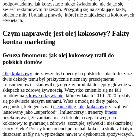
podpowiadamy, jak korzystać z niego świadomie, nie dając się
zwieść reklamowym frazesom. Przygotuj się na szokujące fakty,
obalone mity i brutalną prawdę, której nie znajdziesz na kolorowych
etykietach.
Czym naprawdę jest olej kokosowy? Fakty
kontra marketing
Geneza fenomenu: jak olej kokosowy trafił do
polskich domów
Olej kokosowy
nie zawsze był obecny na polskich stołach. Jeszcze
dwie dekady temu był praktycznie nieznany przeciętnemu
konsumentowi – stanowił egzotyczny produkt dostępny głównie w
sklepach ze zdrową żywnością. Wszystko zmieniło się na fali
trendów na
zdrowe odżywianie
, które w latach 2010–2020 rozlały
się po świecie niczym tsunami. Wraz z modą na diety paleo,
wegańską, ketogeniczną i
clean eating
,
olej kokosowy
zaczął być
lansowany jako „superfood”. Influencerzy i trenerzy
fitness
przekonywali, że zamiana masła lub oleju rzepakowego na
kokosowy to gwarancja zdrowia, szczupłej sylwetki i nieskazitelnej
skóry. Efekt? Polscy konsumenci pokochali kokos, a słoiki z białym
tłuszczem trafiły na wyprzedaże nawet w dyskontach spożywczych.