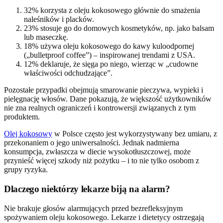
32% korzysta z oleju kokosowego głównie do smażenia
naleśników i placków.
23% stosuje go do domowych kosmetyków, np. jako balsam
lub maseczkę.
18% używa oleju kokosowego do kawy kuloodpornej
(„bulletproof coffee”) – inspirowanej trendami z USA.
12% deklaruje, że sięga po niego, wierząc w „cudowne
właściwości odchudzające”.
Pozostałe przypadki obejmują smarowanie pieczywa, wypieki i
pielęgnację włosów. Dane pokazują, że większość użytkowników
nie zna realnych ograniczeń i kontrowersji związanych z tym
produktem.
Olej kokosowy
w Polsce często jest wykorzystywany bez umiaru, z
przekonaniem o jego uniwersalności. Jednak nadmierna
konsumpcja, zwłaszcza w diecie wysokotłuszczowej, może
przynieść więcej szkody niż pożytku – i to nie tylko osobom z
grupy ryzyka.
Dlaczego niektórzy lekarze biją na alarm?
Nie brakuje głosów alarmujących przed bezrefleksyjnym
spożywaniem oleju kokosowego. Lekarze i dietetycy ostrzegają