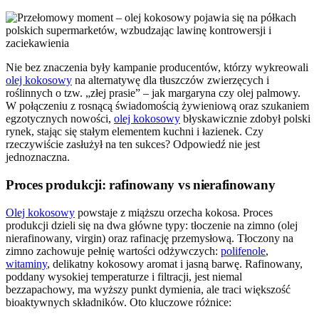
Nie bez znaczenia były kampanie producentów, którzy wykreowali
olej kokosowy
na alternatywę dla tłuszczów zwierzęcych i
roślinnych o tzw. „złej prasie” – jak margaryna czy olej palmowy.
W połączeniu z rosnącą świadomością żywieniową oraz szukaniem
egzotycznych nowości,
olej kokosowy
błyskawicznie zdobył polski
rynek, stając się stałym elementem kuchni i łazienek. Czy
rzeczywiście zasłużył na ten sukces? Odpowiedź nie jest
jednoznaczna.
Proces produkcji: rafinowany vs nierafinowany
Olej kokosowy
powstaje z miąższu orzecha kokosa. Proces
produkcji dzieli się na dwa główne typy: tłoczenie na zimno (olej
nierafinowany, virgin) oraz rafinację przemysłową. Tłoczony na
zimno zachowuje pełnię wartości odżywczych:
polifenole
,
witaminy
, delikatny kokosowy aromat i jasną barwę. Rafinowany,
poddany wysokiej temperaturze i filtracji, jest niemal
bezzapachowy, ma wyższy punkt dymienia, ale traci większość
bioaktywnych składników. Oto kluczowe różnice: