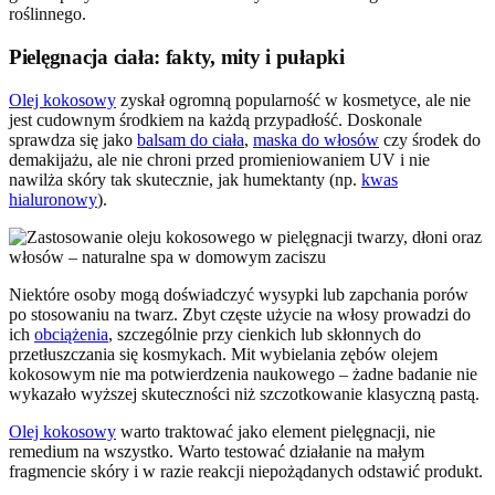
roślinnego.
Pielęgnacja ciała: fakty, mity i pułapki
Olej kokosowy
zyskał ogromną popularność w kosmetyce, ale nie
jest cudownym środkiem na każdą przypadłość. Doskonale
sprawdza się jako
balsam do ciała
,
maska do włosów
czy środek do
demakijażu, ale nie chroni przed promieniowaniem UV i nie
nawilża skóry tak skutecznie, jak humektanty (np.
kwas
hialuronowy
).
Niektóre osoby mogą doświadczyć wysypki lub zapchania porów
po stosowaniu na twarz. Zbyt częste użycie na włosy prowadzi do
ich
obciążenia
, szczególnie przy cienkich lub skłonnych do
przetłuszczania się kosmykach. Mit wybielania zębów olejem
kokosowym nie ma potwierdzenia naukowego – żadne badanie nie
wykazało wyższej skuteczności niż szczotkowanie klasyczną pastą.
Olej kokosowy
warto traktować jako element pielęgnacji, nie
remedium na wszystko. Warto testować działanie na małym
fragmencie skóry i w razie reakcji niepożądanych odstawić produkt.