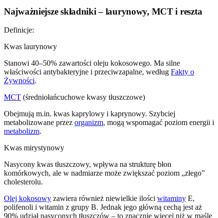
Najważniejsze składniki – laurynowy, MCT i reszta
Definicje:
Kwas laurynowy
Stanowi 40–50% zawartości oleju kokosowego. Ma silne
właściwości antybakteryjne i przeciwzapalne, według
Fakty o
Żywności
.
MCT
(średniołańcuchowe kwasy tłuszczowe)
Obejmują m.in. kwas kaprylowy i kaprynowy. Szybciej
metabolizowane przez
organizm
, mogą wspomagać poziom energii i
metabolizm
.
Kwas mirystynowy
Nasycony kwas tłuszczowy, wpływa na strukturę błon
komórkowych, ale w nadmiarze może zwiększać poziom „złego”
cholesterolu.
Olej kokosowy
zawiera również niewielkie ilości
witaminy
E,
polifenoli i witamin z grupy B. Jednak jego główną cechą jest aż
90% udział nasyconych tłuszczów – to znacznie więcej niż w maśle