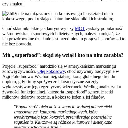
czy smalcu.
Choć składniki takie jak laurynowy czy
MCT
zyskały popularność
w środowiskach sportowych i dietetycznych, należy pamiętać, że
ich prozdrowotne działanie jest przedmiotem gorących sporów – i to
nie bez powodu.
Mit „superfood”: skąd się wziął i kto na nim zarabia?
Pojęcie „superfood” narodziło się w amerykańskim marketingu
zdrowej żywności.
Olej kokosowy
, choć używany tradycyjnie w
Azji Południowo-Wschodniej, stał się ikoną globalnego trendu
dopiero, gdy firmy spożywcze i kosmetyczne zaczęły
wykorzystywać jego egzotyczny wizerunek. Według analiz rynku
żywności funkcjonalnej, kategoria „superfood” generuje setki
milionów dolarów rocznie, a kokos to jeden z jej filarów.
"Popularność oleju kokosowego to w dużej mierze efekt
zmasowanych kampanii marketingowych, które
wyolbrzymiają jego korzyści, przemilczając potencjalne
zagrożenia. Kluczowe są różnice kulturowe i dietetyczne
między Zachodem a Azją."