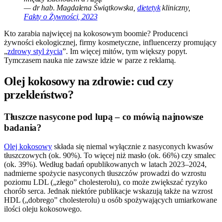
— dr hab. Magdalena Świątkowska,
dietetyk
kliniczny,
Fakty o Żywności, 2023
Kto zarabia najwięcej na kokosowym boomie? Producenci
żywności ekologicznej, firmy kosmetyczne, influencerzy promujący
„
zdrowy styl życia
”. Im więcej mitów, tym większy popyt.
Tymczasem nauka nie zawsze idzie w parze z reklamą.
Olej kokosowy na zdrowie: cud czy
przekleństwo?
Tłuszcze nasycone pod lupą – co mówią najnowsze
badania?
Olej kokosowy
składa się niemal wyłącznie z nasyconych kwasów
tłuszczowych (ok. 90%). To więcej niż masło (ok. 66%) czy smalec
(ok. 39%). Według badań opublikowanych w latach 2023–2024,
nadmierne spożycie nasyconych tłuszczów prowadzi do wzrostu
poziomu LDL („złego” cholesterolu), co może zwiększać ryzyko
chorób serca. Jednak niektóre publikacje wskazują także na wzrost
HDL („dobrego” cholesterolu) u osób spożywających umiarkowane
ilości oleju kokosowego.