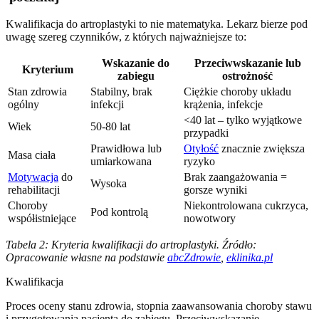
Kwalifikacja do artroplastyki to nie matematyka. Lekarz bierze pod
uwagę szereg czynników, z których najważniejsze to:
Wskazanie do
Przeciwwskazanie lub
Kryterium
zabiegu
ostrożność
Stan zdrowia
Stabilny, brak
Ciężkie choroby układu
ogólny
infekcji
krążenia, infekcje
<40 lat – tylko wyjątkowe
Wiek
50-80 lat
przypadki
Prawidłowa lub
Otyłość
znacznie zwiększa
Masa ciała
umiarkowana
ryzyko
Motywacja
do
Brak zaangażowania =
Wysoka
rehabilitacji
gorsze wyniki
Choroby
Niekontrolowana cukrzyca,
Pod kontrolą
współistniejące
nowotwory
Tabela 2: Kryteria kwalifikacji do artroplastyki. Źródło:
Opracowanie własne na podstawie
abcZdrowie
,
eklinika.pl
Kwalifikacja
Proces oceny stanu zdrowia, stopnia zaawansowania choroby stawu
i przygotowania pacjenta do zabiegu. Przeciwwskazanie