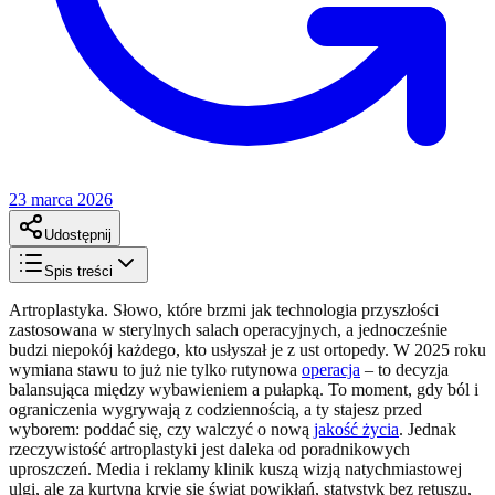
23 marca 2026
Udostępnij
Spis treści
Artroplastyka. Słowo, które brzmi jak technologia przyszłości
zastosowana w sterylnych salach operacyjnych, a jednocześnie
budzi niepokój każdego, kto usłyszał je z ust ortopedy. W 2025 roku
wymiana stawu to już nie tylko rutynowa
operacja
– to decyzja
balansująca między wybawieniem a pułapką. To moment, gdy ból i
ograniczenia wygrywają z codziennością, a ty stajesz przed
wyborem: poddać się, czy walczyć o nową
jakość życia
. Jednak
rzeczywistość artroplastyki jest daleka od poradnikowych
uproszczeń. Media i reklamy klinik kuszą wizją natychmiastowej
ulgi, ale za kurtyną kryje się świat powikłań, statystyk bez retuszu,