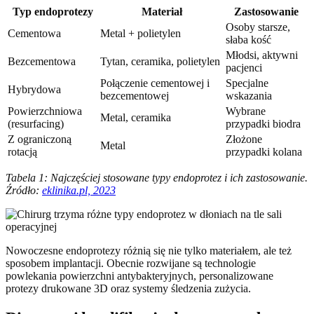
Typ endoprotezy
Materiał
Zastosowanie
Osoby starsze,
Cementowa
Metal + polietylen
słaba kość
Młodsi, aktywni
Bezcementowa
Tytan, ceramika, polietylen
pacjenci
Połączenie cementowej i
Specjalne
Hybrydowa
bezcementowej
wskazania
Powierzchniowa
Wybrane
Metal, ceramika
(resurfacing)
przypadki biodra
Z ograniczoną
Złożone
Metal
rotacją
przypadki kolana
Tabela 1: Najczęściej stosowane typy endoprotez i ich zastosowanie.
Źródło:
eklinika.pl, 2023
Nowoczesne endoprotezy różnią się nie tylko materiałem, ale też
sposobem implantacji. Obecnie rozwijane są technologie
powlekania powierzchni antybakteryjnych, personalizowane
protezy drukowane 3D oraz systemy śledzenia zużycia.