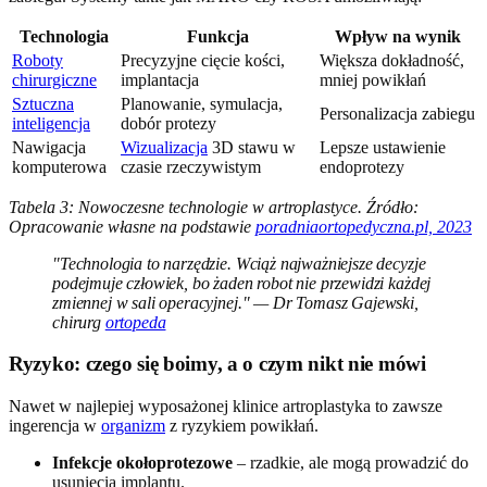
Technologia
Funkcja
Wpływ na wynik
Roboty
Precyzyjne cięcie kości,
Większa dokładność,
chirurgiczne
implantacja
mniej powikłań
Sztuczna
Planowanie, symulacja,
Personalizacja zabiegu
inteligencja
dobór protezy
Nawigacja
Wizualizacja
3D stawu w
Lepsze ustawienie
komputerowa
czasie rzeczywistym
endoprotezy
Tabela 3: Nowoczesne technologie w artroplastyce. Źródło:
Opracowanie własne na podstawie
poradniaortopedyczna.pl, 2023
"Technologia to narzędzie. Wciąż najważniejsze decyzje
podejmuje człowiek, bo żaden robot nie przewidzi każdej
zmiennej w sali operacyjnej." — Dr Tomasz Gajewski,
chirurg
ortopeda
Ryzyko: czego się boimy, a o czym nikt nie mówi
Nawet w najlepiej wyposażonej klinice artroplastyka to zawsze
ingerencja w
organizm
z ryzykiem powikłań.
Infekcje okołoprotezowe
– rzadkie, ale mogą prowadzić do
usunięcia implantu.