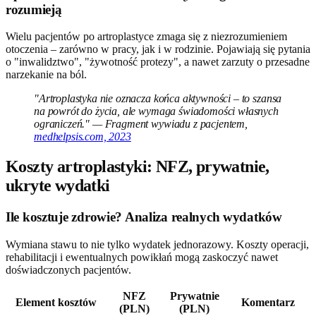
rozumieją
Wielu pacjentów po artroplastyce zmaga się z niezrozumieniem
otoczenia – zarówno w pracy, jak i w rodzinie. Pojawiają się pytania
o "inwalidztwo", "żywotność protezy", a nawet zarzuty o przesadne
narzekanie na ból.
"Artroplastyka nie oznacza końca aktywności – to szansa
na powrót do życia, ale wymaga świadomości własnych
ograniczeń." — Fragment wywiadu z pacjentem,
medhelpsis.com, 2023
Koszty artroplastyki: NFZ, prywatnie,
ukryte wydatki
Ile kosztuje zdrowie? Analiza realnych wydatków
Wymiana stawu to nie tylko wydatek jednorazowy. Koszty operacji,
rehabilitacji i ewentualnych powikłań mogą zaskoczyć nawet
doświadczonych pacjentów.
NFZ
Prywatnie
Element kosztów
Komentarz
(PLN)
(PLN)