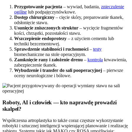
Przygotowanie pacjenta
– wywiad, badania,
znieczulenie
ogólne
lub podpajęczynówkowe.
Dostęp chirurgiczny
– cięcie skóry, preparowanie tkanek,
odsłonięcie stawu.
Usunięcie zniszczonych struktur
– wycięcie fragmentów
kości, chrząstki, pozostałości stawu.
Wszczepienie endoprotezy
– z użyciem cementu lub
techniki bezcementowej.
Sprawdzenie stabilności i ruchomości
–
testy
biomechaniczne na stole operacyjnym.
Zamknięcie rany i założenie drenu
–
kontrola
krwawienia,
zabezpieczenie tkanek.
Wybudzenie i transfer do sali pooperacyjnej
– pierwsze
oceny neurologiczne i bólowe.
Roboty, AI i człowiek — kto naprawdę prowadzi
skalpel?
Współczesna artroplastyka to także coraz częstsze wykorzystanie
robotyki i sztucznej inteligencji wspierającej planowanie i realizację
zabiegu. Systemy takie jak MAKO czy ROSA umożliwiają: