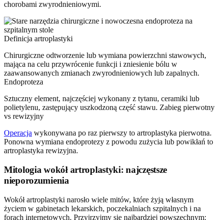
chorobami zwyrodnieniowymi.
Definicja artroplastyki
Chirurgiczne odtworzenie lub wymiana powierzchni stawowych,
mająca na celu przywrócenie funkcji i zniesienie bólu w
zaawansowanych zmianach zwyrodnieniowych lub zapalnych.
Endoproteza
Sztuczny element, najczęściej wykonany z tytanu, ceramiki lub
polietylenu, zastępujący uszkodzoną część stawu. Zabieg pierwotny
vs rewizyjny
Operacja
wykonywana po raz pierwszy to artroplastyka pierwotna.
Ponowna wymiana endoprotezy z powodu zużycia lub powikłań to
artroplastyka rewizyjna.
Mitologia wokół artroplastyki: najczęstsze
nieporozumienia
Wokół artroplastyki narosło wiele mitów, które żyją własnym
życiem w gabinetach lekarskich, poczekalniach szpitalnych i na
forach internetowych. Przyjrzyjmy się najbardziej powszechnym: