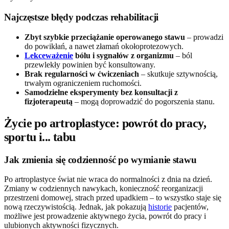
Najczęstsze błędy podczas rehabilitacji
Zbyt szybkie przeciążanie operowanego stawu
– prowadzi
do powikłań, a nawet złamań okołoprotezowych.
Lekceważenie
bólu i sygnałów z organizmu
– ból
przewlekły powinien być konsultowany.
Brak regularności w ćwiczeniach
– skutkuje sztywnością,
trwałym ograniczeniem ruchomości.
Samodzielne eksperymenty bez konsultacji z
fizjoterapeutą
– mogą doprowadzić do pogorszenia stanu.
Życie po artroplastyce: powrót do pracy,
sportu i... tabu
Jak zmienia się codzienność po wymianie stawu
Po artroplastyce świat nie wraca do normalności z dnia na dzień.
Zmiany w codziennych nawykach, konieczność reorganizacji
przestrzeni domowej, strach przed upadkiem – to wszystko staje się
nową rzeczywistością. Jednak, jak pokazują
historie
pacjentów,
możliwe jest prowadzenie aktywnego życia, powrót do pracy i
ulubionych aktywności fizycznych.