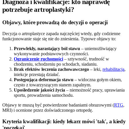
Diagnoza i kwalifikacje: kto naprawdę
potrzebuje artroplastyki?
Objawy, które prowadzą do decyzji o operacji
Decyzja o artroplastyce zapada najczęściej wtedy, gdy codzienne
funkcjonowanie staje się nie do zniesienia. Typowe objawy to:
Przewlekły, narastający ból stawu
– uniemożliwiający
wykonywanie podstawowych czynności.
Ograniczenie ruchomości
– sztywność, trudność w
chodzeniu, schodzeniu po schodach, siadaniu.
Brak efektów leczenia zachowawczego
– leki,
rehabilitacja
,
iniekcje przestają działać.
Postępująca deformacja stawu
– widoczna gołym okiem,
często z towarzyszącym stanem zapalnym.
Upośledzenie jakości życia
– niemożność pracy, uprawiania
sportu, prowadzenia samochodu.
Objawy te muszą być potwierdzone badaniami obrazowymi (
RTG
,
MRI) i ocenione przez doświadczonego ortopedę.
Kryteria kwalifikacji: kiedy lekarz mówi 'tak', a kiedy
'poczekaj'