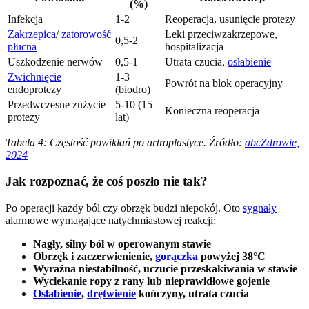
(%)
Infekcja
1-2
Reoperacja, usunięcie protezy
Zakrzepica
/
zatorowość
Leki przeciwzakrzepowe,
0,5-2
płucna
hospitalizacja
Uszkodzenie nerwów
0,5-1
Utrata czucia,
osłabienie
Zwichnięcie
1-3
Powrót na blok operacyjny
endoprotezy
(biodro)
Przedwczesne zużycie
5-10 (15
Konieczna reoperacja
protezy
lat)
Tabela 4: Częstość powikłań po artroplastyce. Źródło:
abcZdrowie,
2024
Jak rozpoznać, że coś poszło nie tak?
Po operacji każdy ból czy obrzęk budzi niepokój. Oto
sygnały
alarmowe wymagające natychmiastowej reakcji:
Nagły, silny ból w operowanym stawie
Obrzęk i zaczerwienienie,
gorączka
powyżej 38°C
Wyraźna niestabilność, uczucie przeskakiwania w stawie
Wyciekanie ropy z rany lub nieprawidłowe gojenie
Osłabienie
,
drętwienie
kończyny, utrata czucia