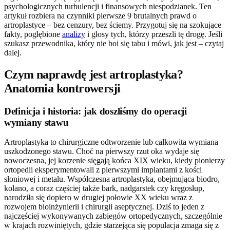
psychologicznych turbulencji i finansowych niespodzianek. Ten
artykuł rozbiera na czynniki pierwsze 9 brutalnych prawd o
artroplastyce – bez cenzury, bez ściemy. Przygotuj się na szokujące
fakty, pogłębione
analizy
i głosy tych, którzy przeszli tę drogę. Jeśli
szukasz przewodnika, który nie boi się tabu i mówi, jak jest – czytaj
dalej.
Czym naprawdę jest artroplastyka?
Anatomia kontrowersji
Definicja i historia: jak doszliśmy do operacji
wymiany stawu
Artroplastyka to chirurgiczne odtworzenie lub całkowita wymiana
uszkodzonego stawu. Choć na pierwszy rzut oka wydaje się
nowoczesna, jej korzenie sięgają końca XIX wieku, kiedy pionierzy
ortopedii eksperymentowali z pierwszymi implantami z kości
słoniowej i metalu. Współczesna artroplastyka, obejmująca biodro,
kolano, a coraz częściej także bark, nadgarstek czy kręgosłup,
narodziła się dopiero w drugiej połowie XX wieku wraz z
rozwojem bioinżynierii i chirurgii aseptycznej. Dziś to jeden z
najczęściej wykonywanych zabiegów ortopedycznych, szczególnie
w krajach rozwiniętych, gdzie starzejąca się populacja zmaga się z