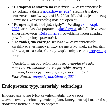
"Endoproteza starcza na całe życie"
– W rzeczywistości,
jak pokazują dane z
abcZdrowie, 2024
, średnia trwałość
sztucznych stawów wynosi 15–20 lat. Młodsi pacjenci muszą
liczyć się z koniecznością kolejnej operacji.
"Po operacji nie boli już nigdy"
– Według
eklinika.pl,
2023
, artroplastyka poprawia
jakość życia
, ale ból nie zawsze
znika całkowicie.
Rehabilitacja
i powikłania mogą utrudnić
powrót do pełnej sprawności.
"To zabieg dla każdego seniora"
– W rzeczywistości
kwalifikacja jest surowa: liczy się nie tylko wiek, ale też stan
zdrowia, masa ciała, choroby współistniejące oraz
motywacja
pacjenta.
"Niestety, wielu pacjentów postrzega artroplastykę jako
magiczne rozwiązanie, nie zdając sobie sprawy z
wyzwań, które stoją za decyzją o operacji." — Dr hab.
Piotr Nowak,
ortopeda
,
abcZdrowie, 2024
Endoproteza: typy, materiały, technologie
Endoproteza to nie tylko kawałek metalu. To wysoce
zaawansowany technologicznie implant, którego rodzaj i materiał są
dobierane indywidualnie do pacjenta.