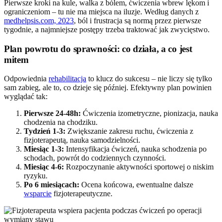
Pierwsze kroki na kule, walka z bólem, ćwiczenia wbrew lękom i
ograniczeniom – tu nie ma miejsca na iluzje. Według danych z
medhelpsis.com, 2023
, ból i frustracja są normą przez pierwsze
tygodnie, a najmniejsze postępy trzeba traktować jak zwycięstwo.
Plan powrotu do sprawności: co działa, a co jest
mitem
Odpowiednia
rehabilitacja
to klucz do sukcesu – nie liczy się tylko
sam zabieg, ale to, co dzieje się później. Efektywny plan powinien
wyglądać tak:
Pierwsze 24-48h:
Ćwiczenia izometryczne, pionizacja, nauka
chodzenia na chodziku.
Tydzień 1-3:
Zwiększanie zakresu ruchu, ćwiczenia z
fizjoterapeutą, nauka samodzielności.
Miesiąc 1-3:
Intensyfikacja ćwiczeń, nauka schodzenia po
schodach, powrót do codziennych czynności.
Miesiąc 4-6:
Rozpoczynanie aktywności sportowej o niskim
ryzyku.
Po 6 miesiącach:
Ocena końcowa, ewentualne dalsze
wsparcie
fizjoterapeutyczne.