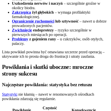
Uszkodzenia nerwów i naczyń
– szczególnie groźne w
okolicy biodra.
Zakrzepica
żył głębokich
– wymaga profilaktyki
farmakologicznej.
Ograniczenie ruchomości
lub sztywność
– nawet u dobrze
prowadzonych pacjentów.
Zwichnięcie
endoprotezy
– ryzyko szczególnie w
pierwszych miesiącach po operacji.
Problemy
z gojeniem rany
– u cukrzyków, osób otyłych,
palaczy.
Lista powikłań powinna być omawiana szczerze przed operacją –
ukrywanie ich to prosta droga do frustracji i utraty zaufania.
Powikłania i skutki uboczne: mroczne
strony sukcesu
Najczęstsze powikłania: statystyka bez retuszu
Statystyki
nie kłamią – nawet w renomowanych ośrodkach
powikłania zdarzają się regularnie.
Częstość
Powikłanie
Konsekwencje