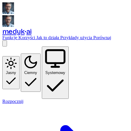
medyk
ai
Funkcje
Korzyści
Jak to działa
Przykłady użycia
Porównaj
Jasny
Ciemny
Systemowy
Rozpocznij