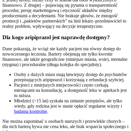
finansowo. Z drugiej – pojawiają się pytania o transparentność
procedur, presję marketingową i etyczność układów między
producentami a decydentami. Nie brakuje głosów, że mnogość
promocji i „pakietów partnerskich” na linii lekarz–przedstawiciel to
realny problem, wpływający na decyzje terapeutyczne.
Dla kogo aripiprazol jest naprawdę dostępny?
Dane pokazują, że wciąż nie każdy pacjent ma równy dostęp do
nowoczesnego leczenia. Bariery obejmują nie tylko kwestie
finansowe, ale także geograficzne (mniejsze miasta, wsie), mentalne
(stygma) i proceduralne (długa kolejka do specjalisty).
Osoby z dużych miast mają łatwiejszy dostęp do psychiatrów
przepisujących aripiprazol i korzystają z refundacji szybciej.
Pacjenci z mniejszych miejscowości często czekają
miesiącami na konsultację, a dostępność leku w aptekach jest
tu niższa.
Młodzież (>15 lat) zyskała na zmianie przepisów, ale tylko
wtedy, gdy rodzina jest w stanie opłacić regularne wizyty i
badania kontrolne
.
Nie można zapominać o osobach starszych i przewlekle chorych –
dla nich barierą bywa nie cena leku, ale brak wsparcia społecznego i