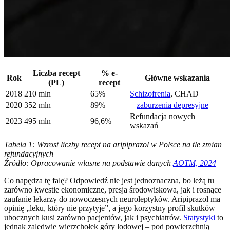
Liczba recept
% e-
Rok
Główne wskazania
(PL)
recept
2018
210 mln
65%
Schizofrenia
, CHAD
2020
352 mln
89%
+
zaburzenia depresyjne
Refundacja nowych
2023
495 mln
96,6%
wskazań
Tabela 1: Wzrost liczby recept na aripiprazol w Polsce na tle zmian
refundacyjnych
Źródło: Opracowanie własne na podstawie danych
AOTM, 2024
Co napędza tę falę? Odpowiedź nie jest jednoznaczna, bo leżą tu
zarówno kwestie ekonomiczne, presja środowiskowa, jak i rosnące
zaufanie lekarzy do nowoczesnych neuroleptyków. Aripiprazol ma
opinię „leku, który nie przytyje”, a jego korzystny profil skutków
ubocznych kusi zarówno pacjentów, jak i psychiatrów.
Statystyki
to
jednak zaledwie wierzchołek góry lodowej – pod powierzchnią