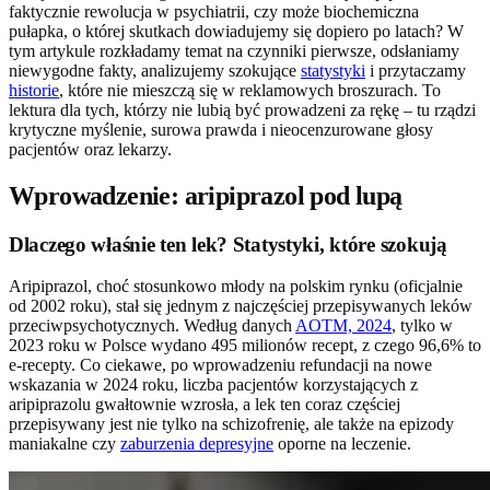
faktycznie rewolucja w psychiatrii, czy może biochemiczna
pułapka, o której skutkach dowiadujemy się dopiero po latach? W
tym artykule rozkładamy temat na czynniki pierwsze, odsłaniamy
niewygodne fakty, analizujemy szokujące
statystyki
i przytaczamy
historie
, które nie mieszczą się w reklamowych broszurach. To
lektura dla tych, którzy nie lubią być prowadzeni za rękę – tu rządzi
krytyczne myślenie, surowa prawda i nieocenzurowane głosy
pacjentów oraz lekarzy.
Wprowadzenie: aripiprazol pod lupą
Dlaczego właśnie ten lek? Statystyki, które szokują
Aripiprazol, choć stosunkowo młody na polskim rynku (oficjalnie
od 2002 roku), stał się jednym z najczęściej przepisywanych leków
przeciwpsychotycznych. Według danych
AOTM, 2024
, tylko w
2023 roku w Polsce wydano 495 milionów recept, z czego 96,6% to
e-recepty. Co ciekawe, po wprowadzeniu refundacji na nowe
wskazania w 2024 roku, liczba pacjentów korzystających z
aripiprazolu gwałtownie wzrosła, a lek ten coraz częściej
przepisywany jest nie tylko na schizofrenię, ale także na epizody
maniakalne czy
zaburzenia depresyjne
oporne na leczenie.