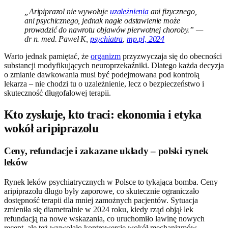
„Aripiprazol nie wywołuje
uzależnienia
ani fizycznego,
ani psychicznego, jednak nagłe odstawienie może
prowadzić do nawrotu objawów pierwotnej choroby.” —
dr n. med. Paweł K,
psychiatra
,
mp.pl, 2024
Warto jednak pamiętać, że
organizm
przyzwyczaja się do obecności
substancji modyfikujących neuroprzekaźniki. Dlatego każda decyzja
o zmianie dawkowania musi być podejmowana pod kontrolą
lekarza – nie chodzi tu o uzależnienie, lecz o bezpieczeństwo i
skuteczność długofalowej terapii.
Kto zyskuje, kto traci: ekonomia i etyka
wokół aripiprazolu
Ceny, refundacje i zakazane układy – polski rynek
leków
Rynek leków psychiatrycznych w Polsce to tykająca bomba. Ceny
aripiprazolu długo były zaporowe, co skutecznie ograniczało
dostępność terapii dla mniej zamożnych pacjentów. Sytuacja
zmieniła się diametralnie w 2024 roku, kiedy rząd objął lek
refundacją na nowe wskazania, co uruchomiło lawinę nowych
recept, ale też wywołało kontrowersje wokół mechanizmów