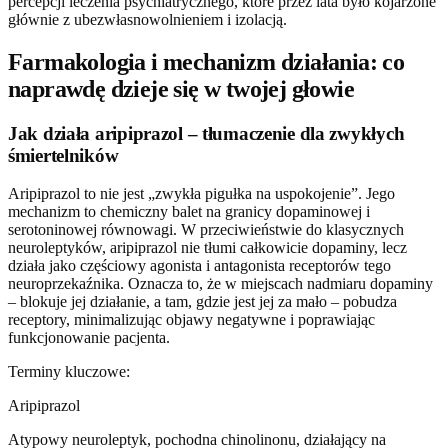
percepcji leczenia psychiatrycznego, które przez lata było kojarzone
głównie z ubezwłasnowolnieniem i izolacją.
Farmakologia i mechanizm działania: co
naprawdę dzieje się w twojej głowie
Jak działa aripiprazol – tłumaczenie dla zwykłych
śmiertelników
Aripiprazol to nie jest „zwykła pigułka na uspokojenie”. Jego
mechanizm to chemiczny balet na granicy dopaminowej i
serotoninowej równowagi. W przeciwieństwie do klasycznych
neuroleptyków, aripiprazol nie tłumi całkowicie dopaminy, lecz
działa jako częściowy agonista i antagonista receptorów tego
neuroprzekaźnika. Oznacza to, że w miejscach nadmiaru dopaminy
– blokuje jej działanie, a tam, gdzie jest jej za mało – pobudza
receptory, minimalizując objawy negatywne i poprawiając
funkcjonowanie pacjenta.
Terminy kluczowe:
Aripiprazol
Atypowy neuroleptyk, pochodna chinolinonu, działający na