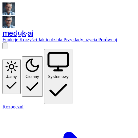
medyk
ai
Funkcje
Korzyści
Jak to działa
Przykłady użycia
Porównaj
Jasny
Ciemny
Systemowy
Rozpocznij