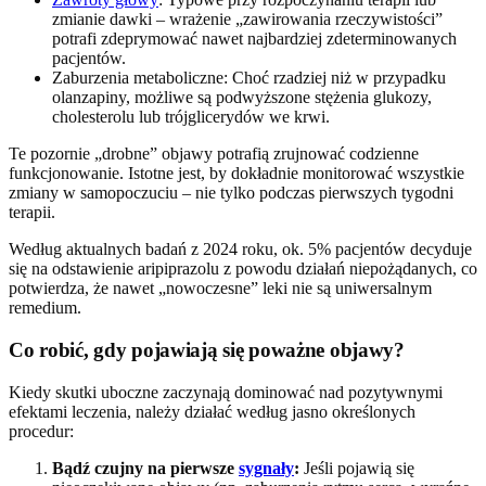
zmianie dawki – wrażenie „zawirowania rzeczywistości”
potrafi zdeprymować nawet najbardziej zdeterminowanych
pacjentów.
Zaburzenia metaboliczne: Choć rzadziej niż w przypadku
olanzapiny, możliwe są podwyższone stężenia glukozy,
cholesterolu lub trójglicerydów we krwi.
Te pozornie „drobne” objawy potrafią zrujnować codzienne
funkcjonowanie. Istotne jest, by dokładnie monitorować wszystkie
zmiany w samopoczuciu – nie tylko podczas pierwszych tygodni
terapii.
Według aktualnych badań z 2024 roku, ok. 5% pacjentów decyduje
się na odstawienie aripiprazolu z powodu działań niepożądanych, co
potwierdza, że nawet „nowoczesne” leki nie są uniwersalnym
remedium.
Co robić, gdy pojawiają się poważne objawy?
Kiedy skutki uboczne zaczynają dominować nad pozytywnymi
efektami leczenia, należy działać według jasno określonych
procedur:
Bądź czujny na pierwsze
sygnały
:
Jeśli pojawią się