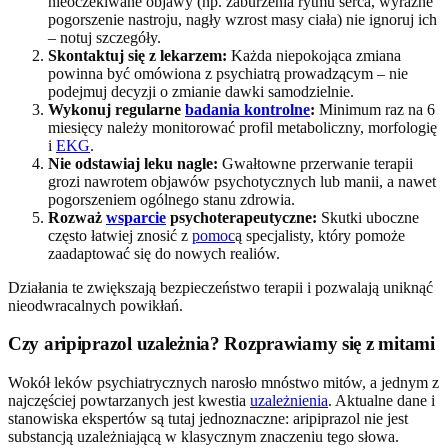
nieoczekiwane objawy (np. zaburzenia rytmu serca, wyraźne
pogorszenie nastroju, nagły wzrost masy ciała) nie ignoruj ich
– notuj szczegóły.
Skontaktuj się z lekarzem:
Każda niepokojąca zmiana
powinna być omówiona z psychiatrą prowadzącym – nie
podejmuj decyzji o zmianie dawki samodzielnie.
Wykonuj regularne
badania kontrolne
:
Minimum raz na 6
miesięcy należy monitorować profil metaboliczny, morfologię
i
EKG
.
Nie odstawiaj leku nagle:
Gwałtowne przerwanie terapii
grozi nawrotem objawów psychotycznych lub manii, a nawet
pogorszeniem ogólnego stanu zdrowia.
Rozważ
wsparcie
psychoterapeutyczne:
Skutki uboczne
często łatwiej znosić z
pomoc
ą specjalisty, który pomoże
zaadaptować się do nowych realiów.
Działania te zwiększają bezpieczeństwo terapii i pozwalają uniknąć
nieodwracalnych powikłań.
Czy aripiprazol uzależnia? Rozprawiamy się z mitami
Wokół leków psychiatrycznych narosło mnóstwo mitów, a jednym z
najczęściej powtarzanych jest kwestia
uzależnienia
. Aktualne dane i
stanowiska ekspertów są tutaj jednoznaczne: aripiprazol nie jest
substancją uzależniającą w klasycznym znaczeniu tego słowa.