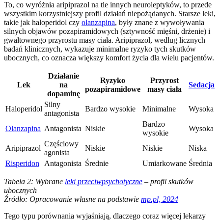
To, co wyróżnia aripiprazol na tle innych neuroleptyków, to przede
wszystkim korzystniejszy profil działań niepożądanych. Starsze leki,
takie jak haloperidol czy
olanzapina
, były znane z wywoływania
silnych objawów pozapiramidowych (sztywność mięśni, drżenie) i
gwałtownego przyrostu masy ciała. Aripiprazol, według licznych
badań klinicznych, wykazuje minimalne ryzyko tych skutków
ubocznych, co oznacza większy komfort życia dla wielu pacjentów.
Działanie
Ryzyko
Przyrost
Lek
na
Sedacja
pozapiramidowe
masy ciała
dopaminę
Silny
Haloperidol
Bardzo wysokie
Minimalne
Wysoka
antagonista
Bardzo
Olanzapina
Antagonista
Niskie
Wysoka
wysokie
Częściowy
Aripiprazol
Niskie
Niskie
Niska
agonista
Risperidon
Antagonista
Średnie
Umiarkowane
Średnia
Tabela 2: Wybrane
leki przeciwpsychotyczne
– profil skutków
ubocznych
Źródło: Opracowanie własne na podstawie
mp.pl, 2024
Tego typu porównania wyjaśniają, dlaczego coraz więcej lekarzy