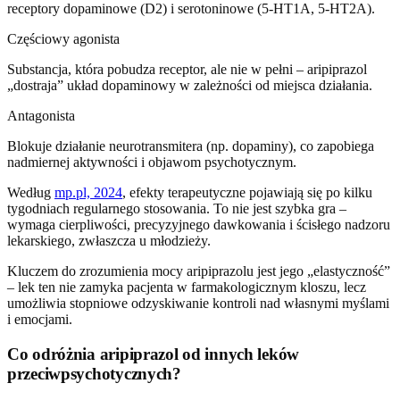
receptory dopaminowe (D2) i serotoninowe (5-HT1A, 5-HT2A).
Częściowy agonista
Substancja, która pobudza receptor, ale nie w pełni – aripiprazol
„dostraja” układ dopaminowy w zależności od miejsca działania.
Antagonista
Blokuje działanie neurotransmitera (np. dopaminy), co zapobiega
nadmiernej aktywności i objawom psychotycznym.
Według
mp.pl, 2024
, efekty terapeutyczne pojawiają się po kilku
tygodniach regularnego stosowania. To nie jest szybka gra –
wymaga cierpliwości, precyzyjnego dawkowania i ścisłego nadzoru
lekarskiego, zwłaszcza u młodzieży.
Kluczem do zrozumienia mocy aripiprazolu jest jego „elastyczność”
– lek ten nie zamyka pacjenta w farmakologicznym kloszu, lecz
umożliwia stopniowe odzyskiwanie kontroli nad własnymi myślami
i emocjami.
Co odróżnia aripiprazol od innych leków
przeciwpsychotycznych?