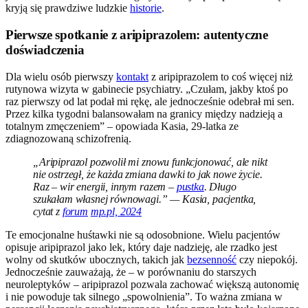
kryją się prawdziwe ludzkie
historie
.
Pierwsze spotkanie z aripiprazolem: autentyczne
doświadczenia
Dla wielu osób pierwszy
kontakt
z aripiprazolem to coś więcej niż
rutynowa wizyta w gabinecie psychiatry. „Czułam, jakby ktoś po
raz pierwszy od lat podał mi rękę, ale jednocześnie odebrał mi sen.
Przez kilka tygodni balansowałam na granicy między nadzieją a
totalnym zmęczeniem” – opowiada Kasia, 29-latka ze
zdiagnozowaną schizofrenią.
„Aripiprazol pozwolił mi znowu funkcjonować, ale nikt
nie ostrzegł, że każda zmiana dawki to jak nowe życie.
Raz – wir energii, innym razem –
pustka
. Długo
szukałam własnej równowagi.” — Kasia, pacjentka,
cytat z
forum
mp.pl, 2024
Te emocjonalne huśtawki nie są odosobnione. Wielu pacjentów
opisuje aripiprazol jako lek, który daje nadzieję, ale rzadko jest
wolny od skutków ubocznych, takich jak
bezsenność
czy niepokój.
Jednocześnie zauważają, że – w porównaniu do starszych
neuroleptyków – aripiprazol pozwala zachować większą autonomię
i nie powoduje tak silnego „spowolnienia”. To ważna zmiana w