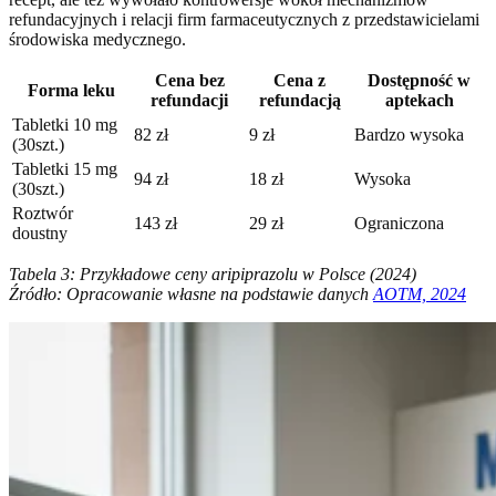
refundacyjnych i relacji firm farmaceutycznych z przedstawicielami
środowiska medycznego.
Cena bez
Cena z
Dostępność w
Forma leku
refundacji
refundacją
aptekach
Tabletki 10 mg
82 zł
9 zł
Bardzo wysoka
(30szt.)
Tabletki 15 mg
94 zł
18 zł
Wysoka
(30szt.)
Roztwór
143 zł
29 zł
Ograniczona
doustny
Tabela 3: Przykładowe ceny aripiprazolu w Polsce (2024)
Źródło: Opracowanie własne na podstawie danych
AOTM, 2024