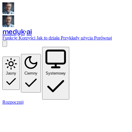
medyk
ai
Funkcje
Korzyści
Jak to działa
Przykłady użycia
Porównaj
Jasny
Ciemny
Systemowy
Rozpocznij