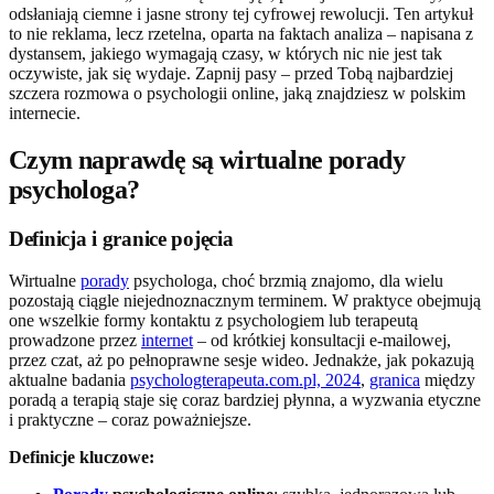
odsłaniają ciemne i jasne strony tej cyfrowej rewolucji. Ten artykuł
to nie reklama, lecz rzetelna, oparta na faktach analiza – napisana z
dystansem, jakiego wymagają czasy, w których nic nie jest tak
oczywiste, jak się wydaje. Zapnij pasy – przed Tobą najbardziej
szczera rozmowa o psychologii online, jaką znajdziesz w polskim
internecie.
Czym naprawdę są wirtualne porady
psychologa?
Definicja i granice pojęcia
Wirtualne
porady
psychologa, choć brzmią znajomo, dla wielu
pozostają ciągle niejednoznacznym terminem. W praktyce obejmują
one wszelkie formy kontaktu z psychologiem lub terapeutą
prowadzone przez
internet
– od krótkiej konsultacji e-mailowej,
przez czat, aż po pełnoprawne sesje wideo. Jednakże, jak pokazują
aktualne badania
psychologterapeuta.com.pl, 2024
,
granica
między
poradą a terapią staje się coraz bardziej płynna, a wyzwania etyczne
i praktyczne – coraz poważniejsze.
Definicje kluczowe: