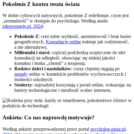
Pokolenie Z kontra reszta świata
W dobie cyfrowych natywnych, pokolenie Z redefiniuje, czym jest
„normalność” w dostępie do psychologa. Według analiz
zdrowepasje.pl, 2024
:
Pokolenie Z
: ceni sobie szybkość, anonimowość i brak barier
geograficznych.
Konsultacje online
traktuje jak codzienność,
a nie alternatywę.
Millenialsi i starsi
: częściej podchodzą sceptycznie do idei
konsultacji na odległość, obawiając się niskiej jakości
kontaktu i braku „chemii” z terapeutą.
Rodzice dzieci i nastolatków
: coraz chętniej sięgają po
porady
online w kontekście problemów wychowawczych i
trudności szkolnych.
Seniorzy
: najrzadziej korzystają z porad online, wskazując na
bariery technologiczne i nieufność wobec internetu.
Ankieta: Co nas naprawdę motywuje?
Według ankiety przeprowadzonej przez portal
psycholog-pisze.pl,