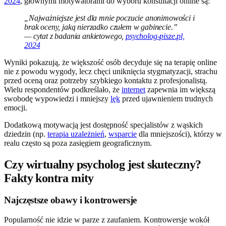
2024
, głównymi motywatorami do wyboru konsultacji online są:
„Najważniejsze jest dla mnie poczucie anonimowości i
brak oceny, jaką nierzadko czułem w gabinecie.”
— cytat z badania ankietowego,
psycholog-pisze.pl,
2024
Wyniki pokazują, że większość osób decyduje się na terapię online
nie z powodu wygody, lecz chęci uniknięcia stygmatyzacji, strachu
przed oceną oraz potrzeby szybkiego kontaktu z profesjonalistą.
Wielu respondentów podkreślało, że
internet
zapewnia im większą
swobodę wypowiedzi i mniejszy
lęk
przed ujawnieniem trudnych
emocji.
Dodatkową motywacją jest dostępność specjalistów z wąskich
dziedzin (np.
terapia uzależnień
,
wsparcie
dla mniejszości), którzy w
realu często są poza zasięgiem geograficznym.
Czy wirtualny psycholog jest skuteczny?
Fakty kontra mity
Najczęstsze obawy i kontrowersje
Popularność nie idzie w parze z zaufaniem. Kontrowersje wokół