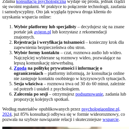
Zdalna
konsultacja psychologiczna
wydaje się prosta, jednak rządzi
się swoimi regułami. W praktyce to połączenie technologii, zaufania
i samodyscypliny. Oto jak wygląda typowa droga klienta do
uzyskania wsparcia online:
Wybór platformy lub specjalisty
– decydujesz się na znane
portale jak
avigon.pl
lub korzystasz z rekomendacji
znajomych.
Rejestracja i weryfikacja tożsamości
– konieczny krok dla
zapewnienia bezpieczeństwa obu stron.
Wybór formy kontaktu
– czat, rozmowa audio lub wideo.
Najczęściej wybierane są rozmowy wideo, pozwalające na
lepszą komunikację niewerbalną.
Zgoda
na politykę prywatności i informację o
ograniczeniach
– platformy informują, że konsultacja online
nie zastępuje kontaktu osobistego w kryzysowych sytuacjach.
Sesja właściwa
– rozmowa trwa od 30 do 60 minut, zależnie
od potrzeb i ustaleń z psychologiem.
Zalecenia po sesji
– otrzymujesz
podsumowanie
, zadania lub
propozycję kolejnych spotkań.
Według materiałów opublikowanych przez
psychologiaonline.pl,
2024
, już 85% konsultacji odbywa się w formie wideorozmowy, co
pozwala na szybsze nawiązanie relacji i skuteczniejsze
wsparcie
.