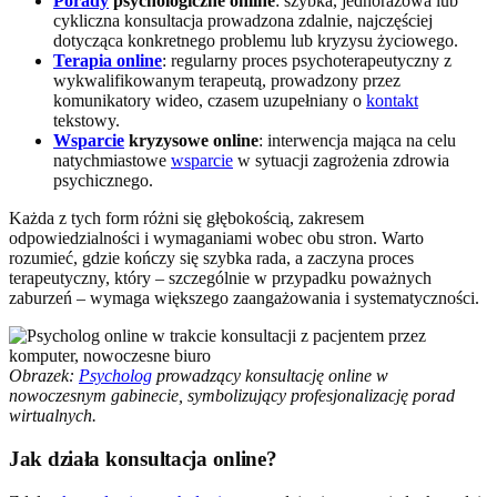
Porady
psychologiczne online
: szybka, jednorazowa lub
cykliczna konsultacja prowadzona zdalnie, najczęściej
dotycząca konkretnego problemu lub kryzysu życiowego.
Terapia online
: regularny proces psychoterapeutyczny z
wykwalifikowanym terapeutą, prowadzony przez
komunikatory wideo, czasem uzupełniany o
kontakt
tekstowy.
Wsparcie
kryzysowe online
: interwencja mająca na celu
natychmiastowe
wsparcie
w sytuacji zagrożenia zdrowia
psychicznego.
Każda z tych form różni się głębokością, zakresem
odpowiedzialności i wymaganiami wobec obu stron. Warto
rozumieć, gdzie kończy się szybka rada, a zaczyna proces
terapeutyczny, który – szczególnie w przypadku poważnych
zaburzeń – wymaga większego zaangażowania i systematyczności.
Obrazek:
Psycholog
prowadzący konsultację online w
nowoczesnym gabinecie, symbolizujący profesjonalizację porad
wirtualnych.
Jak działa konsultacja online?