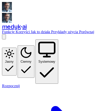
medyk
ai
Funkcje
Korzyści
Jak to działa
Przykłady użycia
Porównaj
Jasny
Ciemny
Systemowy
Rozpocznij