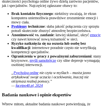
skuteczności psychologa online żywo dzielą zarówno pacjentów,
jak i specjalistów. Najczęściej zgłaszane obawy to:
Brak kontaktu fizycznego
: niektórzy uważają, że ekran
komputera uniemożliwia prawdziwe zrozumienie emocji i
mowy ciała.
Problemy
techniczne
: słaba jakość połączenia czy sprzętu
potrafi skutecznie zburzyć atmosferę bezpieczeństwa.
Anonimowość vs. zaufanie
: łatwiej skłamać, ukryć
emocje
czy nawet kreować nową tożsamość w sieci.
Ryzyko natknięcia się na oszusta lub osobę bez
kwalifikacji
: internetowe poradnie często nie weryfikują
kompetencji specjalistów.
Ograniczenia w pracy z poważnymi zaburzeniami
: stany
kryzysowe,
myśli samobójcze
czy silne depresje wymagają
osobistej interwencji.
„
Psycholog online
nie czyta w myślach – musisz jasno
artykułować swoje uczucia i oczekiwania, inaczej nie
otrzymasz realnej pomocy.”
—
facetpo40.pl, 2024
Badania naukowe i opinie ekspertów
Wbrew mitom, aktualne badania naukowe potwierdzają, że