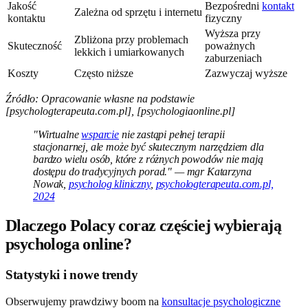
Jakość
Bezpośredni
kontakt
Zależna od sprzętu i internetu
kontaktu
fizyczny
Wyższa przy
Zbliżona przy problemach
Skuteczność
poważnych
lekkich i umiarkowanych
zaburzeniach
Koszty
Często niższe
Zazwyczaj wyższe
Źródło: Opracowanie własne na podstawie
[psychologterapeuta.com.pl], [psychologiaonline.pl]
"Wirtualne
wsparcie
nie zastąpi pełnej terapii
stacjonarnej, ale może być skutecznym narzędziem dla
bardzo wielu osób, które z różnych powodów nie mają
dostępu do tradycyjnych porad." — mgr Katarzyna
Nowak,
psycholog kliniczny
,
psychologterapeuta.com.pl,
2024
Dlaczego Polacy coraz częściej wybierają
psychologa online?
Statystyki i nowe trendy
Obserwujemy prawdziwy boom na
konsultacje psychologiczne