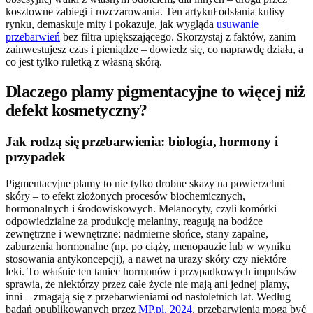
kosztowne zabiegi i rozczarowania. Ten artykuł odsłania kulisy
rynku, demaskuje mity i pokazuje, jak wygląda
usuwanie
przebarwień
bez filtra upiększającego. Skorzystaj z faktów, zanim
zainwestujesz czas i pieniądze – dowiedz się, co naprawdę działa, a
co jest tylko ruletką z własną skórą.
Dlaczego plamy pigmentacyjne to więcej niż
defekt kosmetyczny?
Jak rodzą się przebarwienia: biologia, hormony i
przypadek
Pigmentacyjne plamy to nie tylko drobne skazy na powierzchni
skóry – to efekt złożonych procesów biochemicznych,
hormonalnych i środowiskowych. Melanocyty, czyli komórki
odpowiedzialne za produkcję melaniny, reagują na bodźce
zewnętrzne i wewnętrzne: nadmierne słońce, stany zapalne,
zaburzenia hormonalne (np. po ciąży, menopauzie lub w wyniku
stosowania antykoncepcji), a nawet na urazy skóry czy niektóre
leki. To właśnie ten taniec hormonów i przypadkowych impulsów
sprawia, że niektórzy przez całe życie nie mają ani jednej plamy,
inni – zmagają się z przebarwieniami od nastoletnich lat. Według
badań opublikowanych przez
MP.pl, 2024
, przebarwienia mogą być