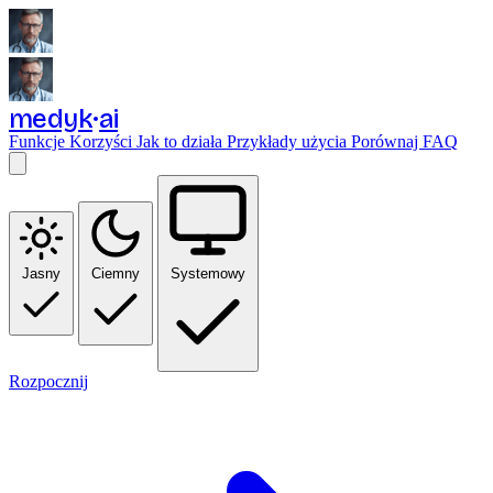
medyk
ai
Funkcje
Korzyści
Jak to działa
Przykłady użycia
Porównaj
FAQ
Jasny
Ciemny
Systemowy
Rozpocznij