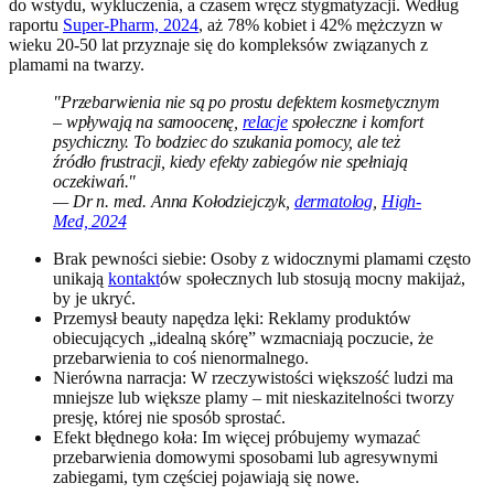
do wstydu, wykluczenia, a czasem wręcz stygmatyzacji. Według
raportu
Super-Pharm, 2024
, aż 78% kobiet i 42% mężczyzn w
wieku 20-50 lat przyznaje się do kompleksów związanych z
plamami na twarzy.
"Przebarwienia nie są po prostu defektem kosmetycznym
– wpływają na samoocenę,
relacje
społeczne i komfort
psychiczny. To bodziec do szukania pomocy, ale też
źródło frustracji, kiedy efekty zabiegów nie spełniają
oczekiwań."
— Dr n. med. Anna Kołodziejczyk,
dermatolog
,
High-
Med, 2024
Brak pewności siebie: Osoby z widocznymi plamami często
unikają
kontakt
ów społecznych lub stosują mocny makijaż,
by je ukryć.
Przemysł beauty napędza lęki: Reklamy produktów
obiecujących „idealną skórę” wzmacniają poczucie, że
przebarwienia to coś nienormalnego.
Nierówna narracja: W rzeczywistości większość ludzi ma
mniejsze lub większe plamy – mit nieskazitelności tworzy
presję, której nie sposób sprostać.
Efekt błędnego koła: Im więcej próbujemy wymazać
przebarwienia domowymi sposobami lub agresywnymi
zabiegami, tym częściej pojawiają się nowe.