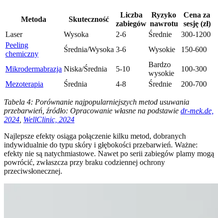
Liczba
Ryzyko
Cena za
Metoda
Skuteczność
zabiegów
nawrotu
sesję (zł)
Laser
Wysoka
2-6
Średnie
300-1200
Peeling
Średnia/Wysoka
3-6
Wysokie
150-600
chemiczny
Bardzo
Mikrodermabrazja
Niska/Średnia
5-10
100-300
wysokie
Mezoterapia
Średnia
4-8
Średnie
200-700
Tabela 4: Porównanie najpopularniejszych metod usuwania
przebarwień, źródło: Opracowanie własne na podstawie
dr-mek.de,
2024
,
WellClinic, 2024
Najlepsze efekty osiąga połączenie kilku metod, dobranych
indywidualnie do typu skóry i głębokości przebarwień. Ważne:
efekty nie są natychmiastowe. Nawet po serii zabiegów plamy mogą
powrócić, zwłaszcza przy braku codziennej ochrony
przeciwsłonecznej.