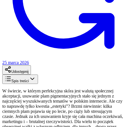
25 marca 2026
Udostępnij
Spis treści
W świecie, w którym perfekcyjna skóra jest walutą społecznej
akceptacji, usuwanie plam pigmentacyjnych stało się jednym z
najczęściej wyszukiwanych tematów w polskim internecie. Ale czy
to naprawdę tylko kwestia „estetyki”? Brzmi niewinnie: kilka
ciemnych plam pojawia się po lecie, po ciąży lub stresującym
czasie. Jednak za ich usuwaniem kryje się cała machina oczekiwań,
marketingu i – brutalnej rzeczywistości. Dla wielu to początek
obsesyjnej walki z własnym odbiciem, dla innych – droga przez