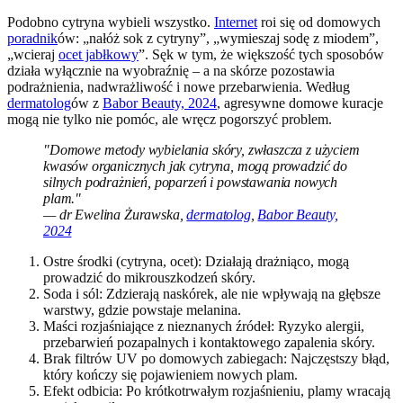
Podobno cytryna wybieli wszystko.
Internet
roi się od domowych
poradnik
ów: „nałóż sok z cytryny”, „wymieszaj sodę z miodem”,
„wcieraj
ocet jabłkowy
”. Sęk w tym, że większość tych sposobów
działa wyłącznie na wyobraźnię – a na skórze pozostawia
podrażnienia, nadwrażliwość i nowe przebarwienia. Według
dermatolog
ów z
Babor Beauty, 2024
, agresywne domowe kuracje
mogą nie tylko nie pomóc, ale wręcz pogorszyć problem.
"Domowe metody wybielania skóry, zwłaszcza z użyciem
kwasów organicznych jak cytryna, mogą prowadzić do
silnych podrażnień, poparzeń i powstawania nowych
plam."
— dr Ewelina Żurawska,
dermatolog
,
Babor Beauty,
2024
Ostre środki (cytryna, ocet): Działają drażniąco, mogą
prowadzić do mikrouszkodzeń skóry.
Soda i sól: Zdzierają naskórek, ale nie wpływają na głębsze
warstwy, gdzie powstaje melanina.
Maści rozjaśniające z nieznanych źródeł: Ryzyko alergii,
przebarwień pozapalnych i kontaktowego zapalenia skóry.
Brak filtrów UV po domowych zabiegach: Najczęstszy błąd,
który kończy się pojawieniem nowych plam.
Efekt odbicia: Po krótkotrwałym rozjaśnieniu, plamy wracają