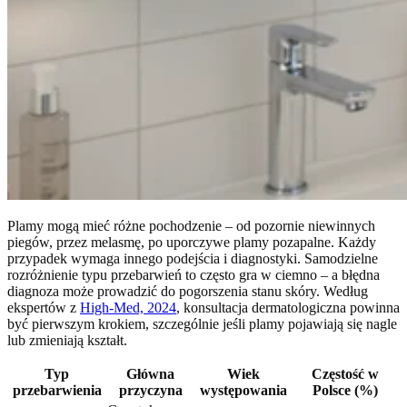
Plamy mogą mieć różne pochodzenie – od pozornie niewinnych
piegów, przez melasmę, po uporczywe plamy pozapalne. Każdy
przypadek wymaga innego podejścia i diagnostyki. Samodzielne
rozróżnienie typu przebarwień to często gra w ciemno – a błędna
diagnoza może prowadzić do pogorszenia stanu skóry. Według
ekspertów z
High-Med, 2024
, konsultacja dermatologiczna powinna
być pierwszym krokiem, szczególnie jeśli plamy pojawiają się nagle
lub zmieniają kształt.
Typ
Główna
Wiek
Częstość w
przebarwienia
przyczyna
występowania
Polsce (%)