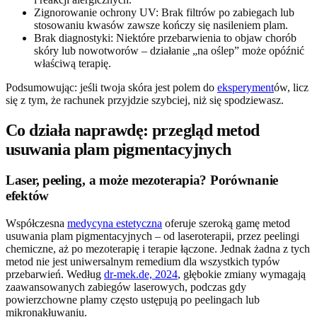
Zignorowanie ochrony UV: Brak filtrów po zabiegach lub
stosowaniu kwasów zawsze kończy się nasileniem plam.
Brak diagnostyki: Niektóre przebarwienia to objaw chorób
skóry lub nowotworów – działanie „na oślep” może opóźnić
właściwą terapię.
Podsumowując: jeśli twoja skóra jest polem do
eksperyment
ów, licz
się z tym, że rachunek przyjdzie szybciej, niż się spodziewasz.
Co działa naprawdę: przegląd metod
usuwania plam pigmentacyjnych
Laser, peeling, a może mezoterapia? Porównanie
efektów
Współczesna
medycyna estetyczna
oferuje szeroką gamę metod
usuwania plam pigmentacyjnych – od laseroterapii, przez peelingi
chemiczne, aż po mezoterapię i terapie łączone. Jednak żadna z tych
metod nie jest uniwersalnym remedium dla wszystkich typów
przebarwień. Według
dr-mek.de, 2024
, głębokie zmiany wymagają
zaawansowanych zabiegów laserowych, podczas gdy
powierzchowne plamy często ustępują po peelingach lub
mikronakłuwaniu.