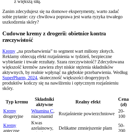
z większą siłą.
Zanim zdecydujesz się na domowe eksperymenty, warto zadać
sobie pytanie: czy chwilowa poprawa jest warta ryzyka trwałego
uszkodzenia skóry?
Cudowne kremy z drogerii: obietnice kontra
rzeczywistość
Kremy
„na przebarwienia” to segment wart miliony złotych.
Reklamy obiecują efekt rozjaśnienia w tydzień, bezpieczne
wybielanie i trwałe rezultaty. Szara rzeczywistość? Zdecydowana
większość kremów zawiera zbyt niskie stężenia składników
aktywnych, by realnie wpłynąć na głębokie przebarwienia. Według
SuperPharm, 2024
, skuteczność większości drogeryjnych
produktów kończy się na nawilżeniu i optycznym rozjaśnieniu
skóry.
Składniki
Cena
Typ kremu
Realny efekt
aktywne
(zł)
Kremy
Witamina C
,
20-
Rozjaśnienie powierzchniowe
drogeryjne
niacynamid
100
Kwas
Kremy
50-
azelainowy,
Delikatne zmniejszenie plam
apteczne
200