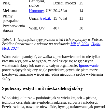
Genetyka,
Piegi
Dzieci, młodzi
25
słońce
Melasma
Hormony
, UV
20-45 lat
14
Plamy
Urazy,
trądzik
15-40 lat
13
pozapalne
Przebarwienia
Wiek, UV
40+
30
starcze
Tabela 1: Najczęstsze typy przebarwień i ich przyczyny w Polsce.
Źródło: Opracowanie własne na podstawie
MP.pl, 2024
,
High-
Med, 2024
Warto zatem pamiętać, że walka z przebarwieniami to nie tylko
kwestia wyglądu – to sygnał, że coś dzieje się w głębszych
warstwach skóry lub nawet w całym organizmie.
Ignorowanie
powtarzających się czy nagle powiększających się plam może
kosztować znacznie więcej niż jedną nieudolną próbę wybielenia
skóry.
Społeczny wstyd i mit nieskazitelnej skóry
W polskiej kulturze – podobnie jak w wielu krajach – piękna,
jednolita cera stała się symbolem sukcesu, zdrowia i młodości.
Przebarwienia, nawet te niewielkie, bywają traktowane jak powód