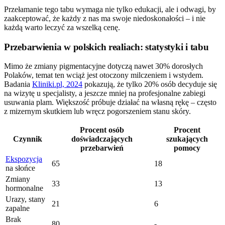
Przełamanie tego tabu wymaga nie tylko edukacji, ale i odwagi, by
zaakceptować, że każdy z nas ma swoje niedoskonałości – i nie
każdą warto leczyć za wszelką cenę.
Przebarwienia w polskich realiach: statystyki i tabu
Mimo że zmiany pigmentacyjne dotyczą nawet 30% dorosłych
Polaków, temat ten wciąż jest otoczony milczeniem i wstydem.
Badania
Kliniki.pl, 2024
pokazują, że tylko 20% osób decyduje się
na wizytę u specjalisty, a jeszcze mniej na profesjonalne zabiegi
usuwania plam. Większość próbuje działać na własną rękę – często
z mizernym skutkiem lub wręcz pogorszeniem stanu skóry.
Procent osób
Procent
Czynnik
doświadczających
szukających
przebarwień
pomocy
Ekspozycja
65
18
na słońce
Zmiany
33
13
hormonalne
Urazy, stany
21
6
zapalne
Brak
80
-