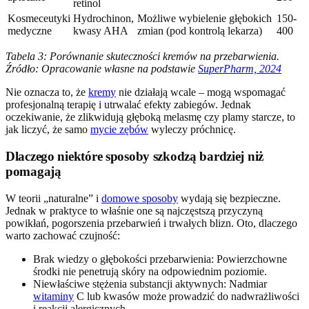
retinol
Kosmeceutyki
Hydrochinon,
Możliwe wybielenie głębokich
150-
medyczne
kwasy AHA
zmian (pod kontrolą lekarza)
400
Tabela 3: Porównanie skuteczności kremów na przebarwienia.
Źródło: Opracowanie własne na podstawie
SuperPharm, 2024
Nie oznacza to, że
kremy
nie działają wcale – mogą wspomagać
profesjonalną terapię i utrwalać efekty zabiegów. Jednak
oczekiwanie, że zlikwidują głęboką melasmę czy plamy starcze, to
jak liczyć, że samo
mycie zębów
wyleczy próchnicę.
Dlaczego niektóre sposoby szkodzą bardziej niż
pomagają
W teorii „naturalne” i
domowe sposoby
wydają się bezpieczne.
Jednak w praktyce to właśnie one są najczęstszą przyczyną
powikłań, pogorszenia przebarwień i trwałych blizn. Oto, dlaczego
warto zachować czujność:
Brak wiedzy o głębokości przebarwienia: Powierzchowne
środki nie penetrują skóry na odpowiednim poziomie.
Niewłaściwe stężenia substancji aktywnych: Nadmiar
witaminy
C lub kwasów może prowadzić do nadwrażliwości
i reakcji alergicznych.