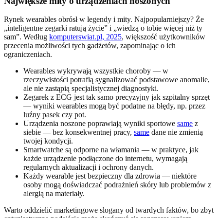
Największe mity o urządzeniach noszonych
Rynek wearables obrósł w legendy i mity. Najpopularniejszy? Że
„inteligentne zegarki ratują życie” i „wiedzą o tobie więcej niż ty
sam”. Według
komputerswiat.pl, 2025
, większość użytkowników
przecenia możliwości tych gadżetów, zapominając o ich
ograniczeniach.
Wearables wykrywają wszystkie choroby — w
rzeczywistości potrafią sygnalizować podstawowe anomalie,
ale nie zastąpią specjalistycznej diagnostyki.
Zegarek z ECG jest tak samo precyzyjny jak szpitalny sprzęt
— wyniki wearables mogą być podatne na błędy, np. przez
luźny pasek czy pot.
Urządzenia noszone poprawiają wyniki sportowe
same
z
siebie — bez konsekwentnej pracy,
same
dane nie zmienią
twojej kondycji.
Smartwatche są odporne na włamania — w praktyce, jak
każde urządzenie podłączone do internetu, wymagają
regularnych aktualizacji i ochrony danych.
Każdy wearable jest bezpieczny dla zdrowia — niektóre
osoby mogą doświadczać podrażnień skóry lub problemów z
alergią na materiały.
Warto oddzielić marketingowe slogany od twardych faktów, bo zbyt