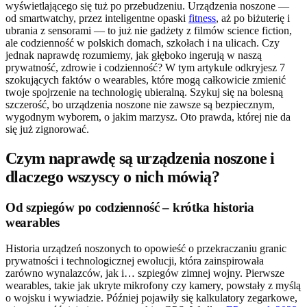
wyświetlającego się tuż po przebudzeniu. Urządzenia noszone —
od smartwatchy, przez inteligentne opaski
fitness
, aż po biżuterię i
ubrania z sensorami — to już nie gadżety z filmów science fiction,
ale codzienność w polskich domach, szkołach i na ulicach. Czy
jednak naprawdę rozumiemy, jak głęboko ingerują w naszą
prywatność, zdrowie i codzienność? W tym artykule odkryjesz 7
szokujących faktów o wearables, które mogą całkowicie zmienić
twoje spojrzenie na technologię ubieralną. Szykuj się na bolesną
szczerość, bo urządzenia noszone nie zawsze są bezpiecznym,
wygodnym wyborem, o jakim marzysz. Oto prawda, której nie da
się już zignorować.
Czym naprawdę są urządzenia noszone i
dlaczego wszyscy o nich mówią?
Od szpiegów po codzienność – krótka historia
wearables
Historia urządzeń noszonych to opowieść o przekraczaniu granic
prywatności i technologicznej ewolucji, która zainspirowała
zarówno wynalazców, jak i… szpiegów zimnej wojny. Pierwsze
wearables, takie jak ukryte mikrofony czy kamery, powstały z myślą
o wojsku i wywiadzie. Później pojawiły się kalkulatory zegarkowe,