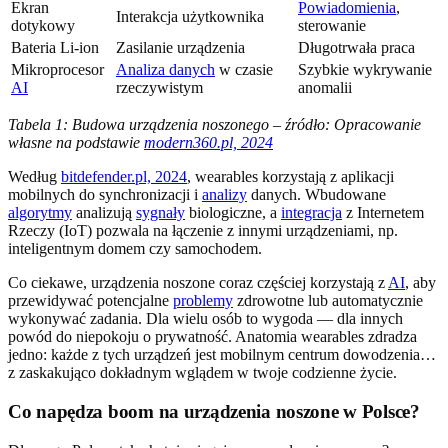
Ekran
Powiadomienia
,
Interakcja użytkownika
dotykowy
sterowanie
Bateria Li-ion
Zasilanie urządzenia
Długotrwała praca
Mikroprocesor
Analiza danych
w czasie
Szybkie wykrywanie
AI
rzeczywistym
anomalii
Tabela 1: Budowa urządzenia noszonego – źródło: Opracowanie
własne na podstawie
modern360.pl, 2024
Według
bitdefender.pl, 2024
, wearables korzystają z aplikacji
mobilnych do synchronizacji i
analizy
danych. Wbudowane
algorytmy
analizują
sygnały
biologiczne, a
integracja
z Internetem
Rzeczy (IoT) pozwala na łączenie z innymi urządzeniami, np.
inteligentnym domem czy samochodem.
Co ciekawe, urządzenia noszone coraz częściej korzystają z
AI
, aby
przewidywać potencjalne
problemy
zdrowotne lub automatycznie
wykonywać zadania. Dla wielu osób to wygoda — dla innych
powód do niepokoju o prywatność. Anatomia wearables zdradza
jedno: każde z tych urządzeń jest mobilnym centrum dowodzenia…
z zaskakująco dokładnym wglądem w twoje codzienne życie.
Co napędza boom na urządzenia noszone w Polsce?