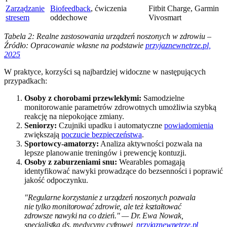
Zarządzanie
Biofeedback
, ćwiczenia
Fitbit Charge, Garmin
stresem
oddechowe
Vivosmart
Tabela 2: Realne zastosowania urządzeń noszonych w zdrowiu –
Źródło: Opracowanie własne na podstawie
przyjaznewnetrze.pl,
2025
W praktyce, korzyści są najbardziej widoczne w następujących
przypadkach:
Osoby z chorobami przewlekłymi:
Samodzielne
monitorowanie parametrów zdrowotnych umożliwia szybką
reakcję na niepokojące zmiany.
Seniorzy:
Czujniki upadku i automatyczne
powiadomienia
zwiększają
poczucie bezpieczeństwa
.
Sportowcy-amatorzy:
Analiza aktywności pozwala na
lepsze planowanie treningów i prewencję kontuzji.
Osoby z zaburzeniami snu:
Wearables pomagają
identyfikować nawyki prowadzące do bezsenności i poprawić
jakość odpoczynku.
"Regularne korzystanie z urządzeń noszonych pozwala
nie tylko monitorować zdrowie, ale też kształtować
zdrowsze nawyki na co dzień." — Dr. Ewa Nowak,
specjalistka ds. medycyny cyfrowej,
przyjaznewnetrze.pl,