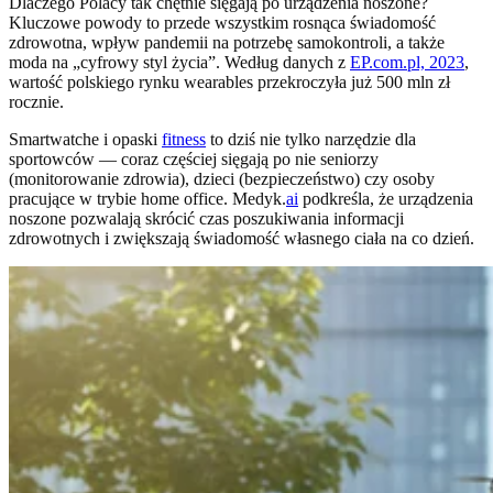
Dlaczego Polacy tak chętnie sięgają po urządzenia noszone?
Kluczowe powody to przede wszystkim rosnąca świadomość
zdrowotna, wpływ pandemii na potrzebę samokontroli, a także
moda na „cyfrowy styl życia”. Według danych z
EP.com.pl, 2023
,
wartość polskiego rynku wearables przekroczyła już 500 mln zł
rocznie.
Smartwatche i opaski
fitness
to dziś nie tylko narzędzie dla
sportowców — coraz częściej sięgają po nie seniorzy
(monitorowanie zdrowia), dzieci (bezpieczeństwo) czy osoby
pracujące w trybie home office. Medyk.
ai
podkreśla, że urządzenia
noszone pozwalają skrócić czas poszukiwania informacji
zdrowotnych i zwiększają świadomość własnego ciała na co dzień.