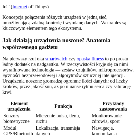
IoT (
Internet
of Things)
Koncepcja połączenia różnych urządzeń w jedną sieć,
umożliwiającą zdalną kontrolę i wymianę danych. Wearables są
kluczowym elementem tego ekosystemu.
Jak działają urządzenia noszone? Anatomia
współczesnego gadżetu
Na pierwszy rzut oka
smartwatch
czy
opaska fitness
to po prostu
ładny dodatek na nadgarstku. W rzeczywistości kryje się za nimi
wyrafinowana technologia — zestaw czujników, mikroprocesorów,
łączności bezprzewodowej i algorytmów sztucznej inteligencji.
Urządzenia noszone gromadzą ogromne ilości danych: od liczby
kroków, przez jakość snu, aż po niuanse rytmu serca czy saturację
krwi.
Element
Przykłady
Funkcja
urządzenia
zastosowania
Senzory
Mierzenie pulsu, tlenu,
Monitorowanie
biometryczne
ruchu
zdrowia, sport
Moduł
Lokalizacja, transmisja
Nawigacja,
GPS/Bluetooth
danych
komunikacja