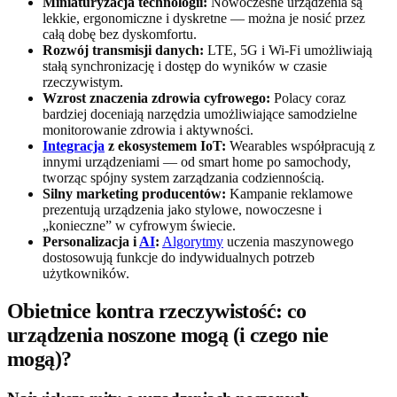
Miniaturyzacja technologii:
Nowoczesne urządzenia są
lekkie, ergonomiczne i dyskretne — można je nosić przez
całą dobę bez dyskomfortu.
Rozwój transmisji danych:
LTE, 5G i Wi-Fi umożliwiają
stałą synchronizację i dostęp do wyników w czasie
rzeczywistym.
Wzrost znaczenia zdrowia cyfrowego:
Polacy coraz
bardziej doceniają narzędzia umożliwiające samodzielne
monitorowanie zdrowia i aktywności.
Integracja
z ekosystemem IoT:
Wearables współpracują z
innymi urządzeniami — od smart home po samochody,
tworząc spójny system zarządzania codziennością.
Silny marketing producentów:
Kampanie reklamowe
prezentują urządzenia jako stylowe, nowoczesne i
„konieczne” w cyfrowym świecie.
Personalizacja i
AI
:
Algorytmy
uczenia maszynowego
dostosowują funkcje do indywidualnych potrzeb
użytkowników.
Obietnice kontra rzeczywistość: co
urządzenia noszone mogą (i czego nie
mogą)?