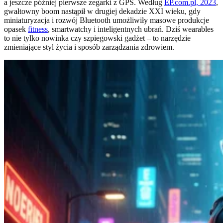
a jeszcze później pierwsze zegarki z GPS. Według
EP.com.pl, 2023
,
gwałtowny boom nastąpił w drugiej dekadzie XXI wieku, gdy
miniaturyzacja i rozwój Bluetooth umożliwiły masowe produkcje
opasek
fitness
, smartwatchy i inteligentnych ubrań. Dziś wearables
to nie tylko nowinka czy szpiegowski gadżet – to narzędzie
zmieniające styl życia i sposób zarządzania zdrowiem.