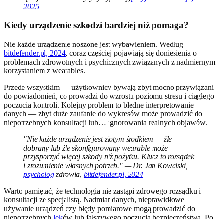
2025
Kiedy urządzenie szkodzi bardziej niż pomaga?
Nie każde urządzenie noszone jest wybawieniem. Według
bitdefender.pl, 2024
, coraz częściej pojawiają się doniesienia o
problemach zdrowotnych i psychicznych związanych z nadmiernym
korzystaniem z wearables.
Przede wszystkim — użytkownicy bywają zbyt mocno przywiązani
do powiadomień, co prowadzi do wzrostu poziomu stresu i ciągłego
poczucia kontroli. Kolejny problem to błędne interpretowanie
danych — zbyt duże zaufanie do wykresów może prowadzić do
niepotrzebnych konsultacji lub… ignorowania realnych objawów.
"Nie każde urządzenie jest złotym środkiem — źle
dobrany lub źle skonfigurowany wearable może
przysporzyć więcej szkody niż pożytku. Klucz to rozsądek
i zrozumienie własnych potrzeb." — Dr. Jan Kowalski,
psycholog
zdrowia,
bitdefender.pl, 2024
Warto pamiętać, że technologia nie zastąpi zdrowego rozsądku i
konsultacji ze specjalistą. Nadmiar danych, nieprawidłowe
używanie urządzeń czy błędy pomiarowe mogą prowadzić do
niepotrzebnych
lęk
ów lub fałszywego poczucia bezpieczeństwa. Po