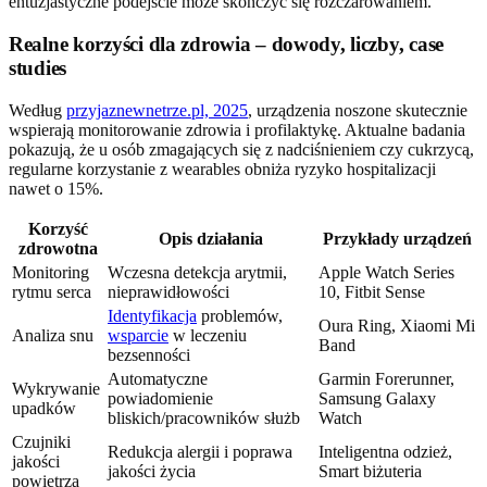
entuzjastyczne podejście może skończyć się rozczarowaniem.
Realne korzyści dla zdrowia – dowody, liczby, case
studies
Według
przyjaznewnetrze.pl, 2025
, urządzenia noszone skutecznie
wspierają monitorowanie zdrowia i profilaktykę. Aktualne badania
pokazują, że u osób zmagających się z nadciśnieniem czy cukrzycą,
regularne korzystanie z wearables obniża ryzyko hospitalizacji
nawet o 15%.
Korzyść
Opis działania
Przykłady urządzeń
zdrowotna
Monitoring
Wczesna detekcja arytmii,
Apple Watch Series
rytmu serca
nieprawidłowości
10, Fitbit Sense
Identyfikacja
problemów,
Oura Ring, Xiaomi Mi
Analiza snu
wsparcie
w leczeniu
Band
bezsenności
Automatyczne
Garmin Forerunner,
Wykrywanie
powiadomienie
Samsung Galaxy
upadków
bliskich/pracowników służb
Watch
Czujniki
Redukcja alergii i poprawa
Inteligentna odzież,
jakości
jakości życia
Smart biżuteria
powietrza