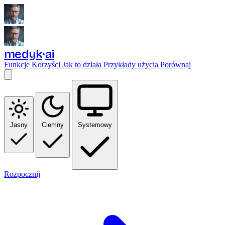
medyk
ai
Funkcje
Korzyści
Jak to działa
Przykłady użycia
Porównaj
Jasny
Ciemny
Systemowy
Rozpocznij