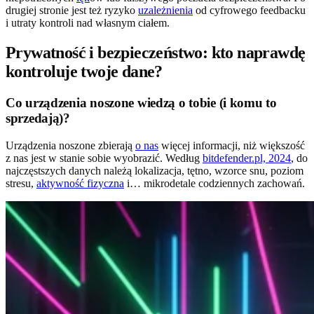
drugiej stronie jest też ryzyko
uzależnienia
od cyfrowego feedbacku
i utraty kontroli nad własnym ciałem.
Prywatność i bezpieczeństwo: kto naprawdę
kontroluje twoje dane?
Co urządzenia noszone wiedzą o tobie (i komu to
sprzedają)?
Urządzenia noszone zbierają
o nas
więcej informacji, niż większość
z nas jest w stanie sobie wyobrazić. Według
bitdefender.pl, 2024
, do
najczęstszych danych należą lokalizacja, tętno, wzorce snu, poziom
stresu,
aktywność fizyczna
i… mikrodetale codziennych zachowań.