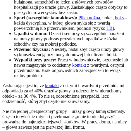
hulajnoga, samochód) to jeden z głównych powodów
hospitalizacji po urazie głowy. Zaskakująco często dotyczy to
pieszych i rowerzystów bez kasku.
Sport (szczególnie kontaktowy):
Piłka nożna
, hokej,
boks
–
każda dyscyplina, w której głowa styka się z twardą
powierzchnią lub przeciwnikiem, podnosi ryzyko
TBI
.
Upadki w domu:
Dzieci i seniorzy są szczególnie narażeni
na urazy głowy podczas prozaicznych upadków z łóżka,
schodów czy na mokrej podłodze.
Przemoc fizyczna:
Niestety, nadal zbyt często urazy głowy
są konsekwencją przemocy domowej lub ulicznej bójki.
Wypadki przy pracy:
Praca w budownictwie, przemyśle lub
nawet magazynie to codzienny
kontakt
z twardymi, ostrymi
przedmiotami. Brak odpowiednich zabezpieczeń to wciąż
realny problem.
Zaskakujące jest to, że
kontakt
z ostrymi i twardymi przedmiotami
odpowiada za aż 40% urazów głowy, a uderzenie w nieruchomy
obiekt – za 30,4%. To nie są odosobnione przypadki, lecz
codzienność, której zbyt często nie zauważamy.
Nie ma jednej „bezpiecznej” grupy – urazy głowy łamią schematy.
Często to właśnie rutyna i przekonanie „mnie to nie dotyczy”
prowadzą do najtragiczniejszych skutków. W pracy, domu, na ulicy
– głowa zawsze jest na pierwszej linii frontu.