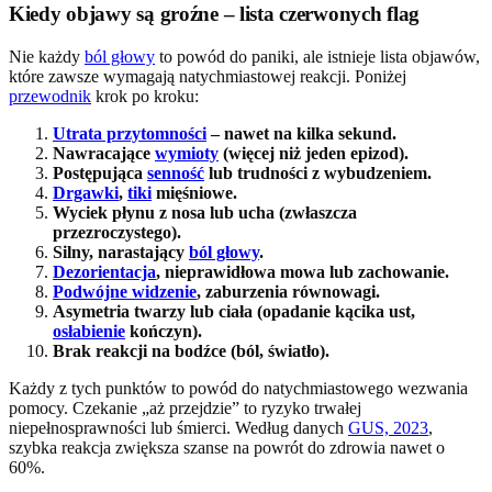
Kiedy objawy są groźne – lista czerwonych flag
Nie każdy
ból głowy
to powód do paniki, ale istnieje lista objawów,
które zawsze wymagają natychmiastowej reakcji. Poniżej
przewodnik
krok po kroku:
Utrata przytomności
– nawet na kilka sekund.
Nawracające
wymioty
(więcej niż jeden epizod).
Postępująca
senność
lub trudności z wybudzeniem.
Drgawki
,
tiki
mięśniowe.
Wyciek płynu z nosa lub ucha (zwłaszcza
przezroczystego).
Silny, narastający
ból głowy
.
Dezorientacja
, nieprawidłowa mowa lub zachowanie.
Podwójne widzenie
, zaburzenia równowagi.
Asymetria twarzy lub ciała (opadanie kącika ust,
osłabienie
kończyn).
Brak reakcji na bodźce (ból, światło).
Każdy z tych punktów to powód do natychmiastowego wezwania
pomocy. Czekanie „aż przejdzie” to ryzyko trwałej
niepełnosprawności lub śmierci. Według danych
GUS, 2023
,
szybka reakcja zwiększa szanse na powrót do zdrowia nawet o
60%.