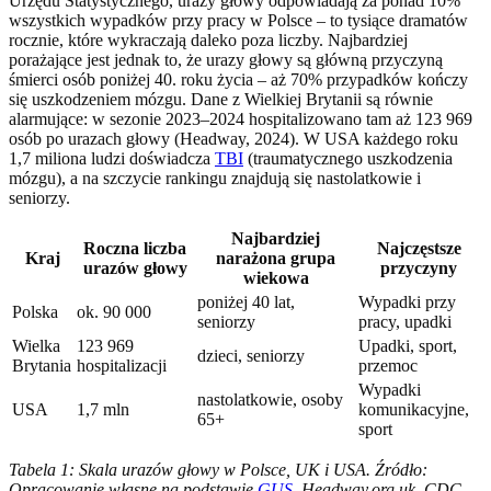
Urzędu Statystycznego, urazy głowy odpowiadają za ponad 10%
wszystkich wypadków przy pracy w Polsce – to tysiące dramatów
rocznie, które wykraczają daleko poza liczby. Najbardziej
porażające jest jednak to, że urazy głowy są główną przyczyną
śmierci osób poniżej 40. roku życia – aż 70% przypadków kończy
się uszkodzeniem mózgu. Dane z Wielkiej Brytanii są równie
alarmujące: w sezonie 2023–2024 hospitalizowano tam aż 123 969
osób po urazach głowy (Headway, 2024). W USA każdego roku
1,7 miliona ludzi doświadcza
TBI
(traumatycznego uszkodzenia
mózgu), a na szczycie rankingu znajdują się nastolatkowie i
seniorzy.
Najbardziej
Roczna liczba
Najczęstsze
Kraj
narażona grupa
urazów głowy
przyczyny
wiekowa
poniżej 40 lat,
Wypadki przy
Polska
ok. 90 000
seniorzy
pracy, upadki
Wielka
123 969
Upadki, sport,
dzieci, seniorzy
Brytania
hospitalizacji
przemoc
Wypadki
nastolatkowie, osoby
USA
1,7 mln
komunikacyjne,
65+
sport
Tabela 1: Skala urazów głowy w Polsce, UK i USA. Źródło:
Opracowanie własne na podstawie
GUS
, Headway.org.uk, CDC.