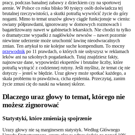
pracy, podczas banalnej zabawy z dzieckiem czy na sportowej
arenie. W Polsce co roku blisko 90 tysięcy osób doświadcza tej
brutalnej rzeczywistości, a skutki potrafią wywrócić życie do góry
nogami. Mimo to temat urazów głowy ciągle funkcjonuje w cieniu:
owiany półprawdami, ignorowany w domowych rozmowach i
bagatelizowany nawet w gabinetach lekarskich. Nie chodzi tu tylko
o dramatyczne wypadki z nagłówków newsów – nawet pozornie
niewinne uderzenie może uruchomić lawinę nieodwracalnych
zmian. Ten artykuł to nie kolejne suche kompendium. To mocny
przewodnik
po 11 prawdach, o których nie usłyszysz w reklamach
leków ani na szkolnych pogadankach. Tutaj znajdziesz fakty,
najnowsze dane, wypowiedzi ekspertów i brutalne liczby, które
potrafią wytrącić z codziennej rutyny. Jeśli myślisz, że temat cię nie
dotyczy – jesteś w błędzie. Uraz głowy może spotkać każdego, a
skala problemu to prawdziwa, cicha epidemia. Przeczytaj, zanim
życie zmusi cię do nauki na własnej skórze.
Dlaczego uraz głowy to temat, którego nie
możesz zignorować
Statystyki, które zmieniają spojrzenie
Urazy głowy nie są marginesem statystyk. Według Głównego