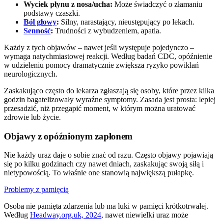
Wyciek płynu z nosa/ucha:
Może świadczyć o złamaniu
podstawy czaszki.
Ból głowy
:
Silny, narastający, nieustępujący po lekach.
Senność
:
Trudności z wybudzeniem, apatia.
Każdy z tych objawów – nawet jeśli występuje pojedynczo –
wymaga natychmiastowej reakcji. Według badań CDC, opóźnienie
w udzieleniu pomocy dramatycznie zwiększa ryzyko powikłań
neurologicznych.
Zaskakująco często do lekarza zgłaszają się osoby, które przez kilka
godzin bagatelizowały wyraźne symptomy. Zasada jest prosta: lepiej
przesadzić, niż przegapić moment, w którym można uratować
zdrowie lub życie.
Objawy z opóźnionym zapłonem
Nie każdy uraz daje o sobie znać od razu. Często objawy pojawiają
się po kilku godzinach czy nawet dniach, zaskakując swoją siłą i
nietypowością. To właśnie one stanowią największą pułapkę.
Problemy z pamięcią
Osoba nie pamięta zdarzenia lub ma luki w pamięci krótkotrwałej.
Według
Headway.org.uk, 2024
, nawet niewielki uraz może