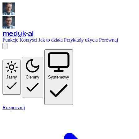
medyk
ai
Funkcje
Korzyści
Jak to działa
Przykłady użycia
Porównaj
Jasny
Ciemny
Systemowy
Rozpocznij