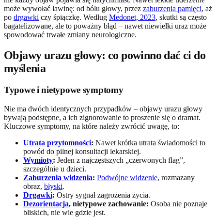
może wywołać lawinę: od bólu głowy, przez
zaburzenia pamięci
, aż
po
drgawki
czy śpiączkę. Według
Medonet, 2023
, skutki są często
bagatelizowane, ale to poważny błąd – nawet niewielki uraz może
spowodować trwałe zmiany neurologiczne.
Objawy urazu głowy: co powinno dać ci do
myślenia
Typowe i nietypowe symptomy
Nie ma dwóch identycznych przypadków – objawy urazu głowy
bywają podstępne, a ich zignorowanie to proszenie się o dramat.
Kluczowe symptomy, na które należy zwrócić uwagę, to:
Utrata przytomności
:
Nawet krótka utrata świadomości to
powód do pilnej konsultacji lekarskiej.
Wymioty
:
Jeden z najczęstszych „czerwonych flag”,
szczególnie u dzieci.
Zaburzenia widzenia
:
Podwójne widzenie
, rozmazany
obraz,
błyski
.
Drgawki
:
Ostry sygnał zagrożenia życia.
Dezorientacja
, nietypowe zachowanie:
Osoba nie poznaje
bliskich, nie wie gdzie jest.