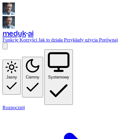
medyk
ai
Funkcje
Korzyści
Jak to działa
Przykłady użycia
Porównaj
Jasny
Ciemny
Systemowy
Rozpocznij