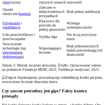
(
gips
/szyna)
cięższych urazach
sztywność
Zalecane w
Opaski
lekkich/miernych
Brak pełnej stabilizacji
elastyczne/
bandaże
przypadkach
Kluczowa dla
Fizjoterapia
i
Wymaga
powrotu do
rehabilitacja
systematyczności
pełnej sprawności
Leki przeciwbólowe i
Nie leczą przyczyny
Szybka ulga
przeciwzapalne
urazu
Nowoczesne
Brak jednoznacznych
technologie (np.
Wspomagające
badań potwierdzających
kinesiotaping
,
leczenie
skuteczność
elektroterapia
)
Tabela 3: Metody leczenia skręcenia. Źródło: Opracowanie własne
na podstawie Fundacja MDM, 2023; Publikacje medyczne, 2023.
Czy zawsze potrzebny jest gips? Fakty kontra
przesądy
Nie każda skręcona kostka kończy w gipsie – i bardzo dobrze. Oto,