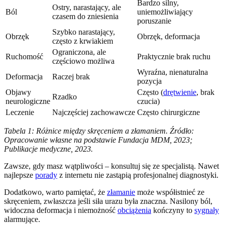
Bardzo silny,
Ostry, narastający, ale
Ból
uniemożliwiający
czasem do zniesienia
poruszanie
Szybko narastający,
Obrzęk
Obrzęk, deformacja
często z krwiakiem
Ograniczona, ale
Ruchomość
Praktycznie brak ruchu
częściowo możliwa
Wyraźna, nienaturalna
Deformacja
Raczej brak
pozycja
Objawy
Często (
drętwienie
, brak
Rzadko
neurologiczne
czucia)
Leczenie
Najczęściej zachowawcze
Często chirurgiczne
Tabela 1: Różnice między skręceniem a złamaniem. Źródło:
Opracowanie własne na podstawie Fundacja MDM, 2023;
Publikacje medyczne, 2023.
Zawsze, gdy masz wątpliwości – konsultuj się ze specjalistą. Nawet
najlepsze
porady
z internetu nie zastąpią profesjonalnej diagnostyki.
Dodatkowo, warto pamiętać, że
złamanie
może współistnieć ze
skręceniem, zwłaszcza jeśli siła urazu była znaczna. Nasilony ból,
widoczna deformacja i niemożność
obciążenia
kończyny to
sygnały
alarmujące.