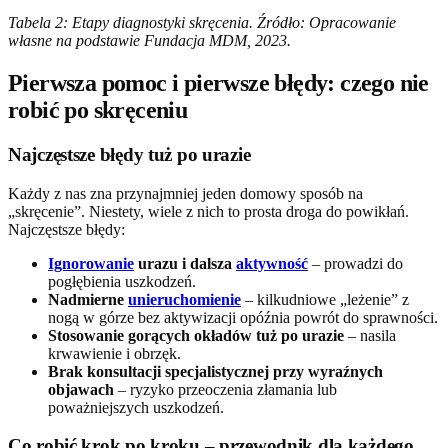
Tabela 2: Etapy diagnostyki skręcenia. Źródło: Opracowanie
własne na podstawie Fundacja MDM, 2023.
Pierwsza pomoc i pierwsze błędy: czego nie
robić po skręceniu
Najczęstsze błędy tuż po urazie
Każdy z nas zna przynajmniej jeden domowy sposób na
„skręcenie”. Niestety, wiele z nich to prosta droga do powikłań.
Najczęstsze błędy:
Ignorowanie
urazu i dalsza
aktywność
– prowadzi do
pogłębienia uszkodzeń.
Nadmierne
unieruchomienie
– kilkudniowe „leżenie” z
nogą w górze bez aktywizacji opóźnia powrót do sprawności.
Stosowanie gorących okładów tuż po urazie
– nasila
krwawienie i obrzęk.
Brak konsultacji specjalistycznej przy wyraźnych
objawach
– ryzyko przeoczenia złamania lub
poważniejszych uszkodzeń.
Co robić krok po kroku – przewodnik dla każdego