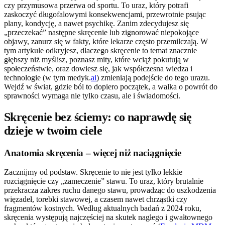
czy przymusowa przerwa od sportu. To uraz, który potrafi
zaskoczyć długofalowymi konsekwencjami, przewrotnie psując
plany, kondycję, a nawet psychikę. Zanim zdecydujesz się
„przeczekać” następne skręcenie lub zignorować niepokojące
objawy, zanurz się w fakty, które lekarze często przemilczają. W
tym artykule odkryjesz, dlaczego skręcenie to temat znacznie
głębszy niż myślisz, poznasz mity, które wciąż pokutują w
społeczeństwie, oraz dowiesz się, jak współczesna wiedza i
technologie (w tym medyk.
ai
) zmieniają podejście do tego urazu.
Wejdź w świat, gdzie ból to dopiero początek, a walka o powrót do
sprawności wymaga nie tylko czasu, ale i świadomości.
Skręcenie bez ściemy: co naprawdę się
dzieje w twoim ciele
Anatomia skręcenia – więcej niż naciągnięcie
Zacznijmy od podstaw. Skręcenie to nie jest tylko lekkie
rozciągnięcie czy „zameczenie” stawu. To uraz, który brutalnie
przekracza zakres ruchu danego stawu, prowadząc do uszkodzenia
więzadeł, torebki stawowej, a czasem nawet chrząstki czy
fragmentów kostnych. Według aktualnych badań z 2024 roku,
skręcenia występują najczęściej na skutek nagłego i gwałtownego