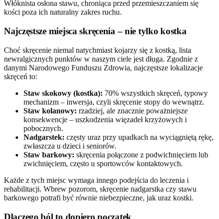
Włóknista osłona stawu, chroniąca przed przemieszczaniem się
kości poza ich naturalny zakres ruchu.
Najczęstsze miejsca skręcenia – nie tylko kostka
Choć skręcenie niemal natychmiast kojarzy się z kostką, lista
newralgicznych punktów w naszym ciele jest długa. Zgodnie z
danymi Narodowego Funduszu Zdrowia, najczęstsze lokalizacje
skręceń to:
Staw skokowy (kostka):
70% wszystkich skręceń, typowy
mechanizm – inwersja, czyli skręcenie stopy do wewnątrz.
Staw kolanowy:
rzadziej, ale znacznie poważniejsze
konsekwencje – uszkodzenia więzadeł krzyżowych i
pobocznych.
Nadgarstek:
częsty uraz przy upadkach na wyciągniętą rękę,
zwłaszcza u dzieci i seniorów.
Staw barkowy:
skręcenia połączone z podwichnięciem lub
zwichnięciem, często u sportowców kontaktowych.
Każde z tych miejsc wymaga innego podejścia do leczenia i
rehabilitacji. Wbrew pozorom, skręcenie nadgarstka czy stawu
barkowego potrafi być równie niebezpieczne, jak uraz kostki.
Dlaczego ból to dopiero początek