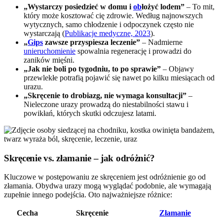
„Wystarczy posiedzieć w domu i
ob
łożyć lodem”
– To mit,
który może kosztować cię zdrowie. Według najnowszych
wytycznych, samo chłodzenie i odpoczynek często nie
wystarczają (
Publikacje medyczne, 2023
).
„
Gips
zawsze przyspiesza leczenie”
– Nadmierne
unieruchomienie
spowalnia regenerację i prowadzi do
zaników mięśni.
„Jak nie boli po tygodniu, to po sprawie”
– Objawy
przewlekłe potrafią pojawić się nawet po kilku miesiącach od
urazu.
„Skręcenie to drobiazg, nie wymaga konsultacji”
–
Nieleczone urazy prowadzą do niestabilności stawu i
powikłań, których skutki odczujesz latami.
Skręcenie vs. złamanie – jak odróżnić?
Kluczowe w postępowaniu ze skręceniem jest odróżnienie go od
złamania. Obydwa urazy mogą wyglądać podobnie, ale wymagają
zupełnie innego podejścia. Oto najważniejsze różnice:
Cecha
Skręcenie
Złamanie