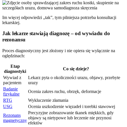
Im więcej odpowiedzi „tak”, tym pilniejsza potrzeba konsultacji
lekarskiej.
Jak lekarze stawiają diagnozę – od wywiadu do
rezonansu
Proces diagnostyczny jest złożony i nie opiera się wyłącznie na
oględzinach:
Etap
Co się dzieje?
diagnostyki
Wywiad z
Lekarz pyta o okoliczności urazu, objawy, przebyte
pacjentem
urazy
Badanie
Ocenia zakres ruchu, obrzęk, deformacje
fizykalne
RTG
Wykluczenie złamania
USG
Ocenia uszkodzenie więzadeł i torebki stawowej
Precyzyjne zobrazowanie tkanek miękkich, gdy
Rezonans
objawy są nietypowe lub leczenie nie przynosi
magnetyczny
efektów