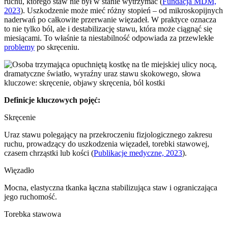
ruchu, którego staw nie był w stanie wytrzymać (
Fundacja MDM,
2023
). Uszkodzenie może mieć różny stopień – od mikroskopijnych
naderwań po całkowite przerwanie więzadeł. W praktyce oznacza
to nie tylko ból, ale i destabilizację stawu, która może ciągnąć się
miesiącami. To właśnie ta niestabilność odpowiada za przewlekłe
problemy
po skręceniu.
Definicje kluczowych pojęć:
Skręcenie
Uraz stawu polegający na przekroczeniu fizjologicznego zakresu
ruchu, prowadzący do uszkodzenia więzadeł, torebki stawowej,
czasem chrząstki lub kości (
Publikacje medyczne, 2023
).
Więzadło
Mocna, elastyczna tkanka łączna stabilizująca staw i ograniczająca
jego ruchomość.
Torebka stawowa