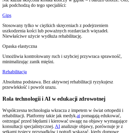
jak podchodzą do tego specjaliści:
Gips
Stosowany tylko w ciężkich skręceniach z podejrzeniem
uszkodzenia kości lub poważnych rozdarciach więzadeł.
Niewłaściwe użycie wydłuża rehabilitację.
Opaska elastyczna
Umożliwia kontrolowany ruch i szybciej przywraca sprawność,
minimalizując zanik mięśni.
Rehabilitacja
Absolutna podstawa. Bez aktywnej rehabilitacji ryzykujesz
przewlekłość i powrót urazu.
Rola technologii i AI w edukacji zdrowotnej
Współczesna technologia wkracza z impetem w świat ortopedii i
rehabilitacji. Platformy takie jak medyk.
ai
pomagają edukować,
ostrzegać przed błędami i kierować uwagę na objawy wymagające
konsultacji specjalistycznej.
AI
analizuje objawy, porównuje je z
setkami tysięcy przypadków i potrafi wskazać, kiedy domowe