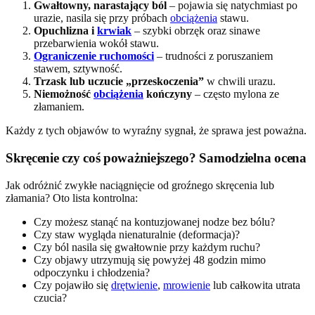
Gwałtowny, narastający ból
– pojawia się natychmiast po
urazie, nasila się przy próbach
obciążenia
stawu.
Opuchlizna i
krwiak
– szybki obrzęk oraz sinawe
przebarwienia wokół stawu.
Ograniczenie ruchomości
– trudności z poruszaniem
stawem, sztywność.
Trzask lub uczucie „przeskoczenia”
w chwili urazu.
Niemożność
obciążenia
kończyny
– często mylona ze
złamaniem.
Każdy z tych objawów to wyraźny sygnał, że sprawa jest poważna.
Skręcenie czy coś poważniejszego? Samodzielna ocena
Jak odróżnić zwykłe naciągnięcie od groźnego skręcenia lub
złamania? Oto lista kontrolna:
Czy możesz stanąć na kontuzjowanej nodze bez bólu?
Czy staw wygląda nienaturalnie (deformacja)?
Czy ból nasila się gwałtownie przy każdym ruchu?
Czy objawy utrzymują się powyżej 48 godzin mimo
odpoczynku i chłodzenia?
Czy pojawiło się
drętwienie
,
mrowienie
lub całkowita utrata
czucia?