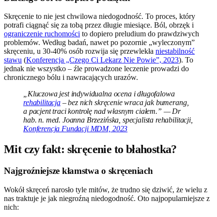
Skręcenie to nie jest chwilowa niedogodność. To proces, który
potrafi ciągnąć się za tobą przez długie miesiące. Ból, obrzęk i
ograniczenie ruchomości
to dopiero preludium do prawdziwych
problemów. Według badań, nawet po pozornie „wyleczonym”
skręceniu, u 30-40% osób rozwija się przewlekła
niestabilność
stawu
(
Konferencja „Czego Ci Lekarz Nie Powie”, 2023
). To
jednak nie wszystko – źle prowadzone leczenie prowadzi do
chronicznego bólu i nawracających urazów.
„Kluczowa jest indywidualna ocena i długofalowa
rehabilitacja
– bez nich skręcenie wraca jak bumerang,
a pacjent traci kontrolę nad własnym ciałem.” — Dr
hab. n. med. Joanna Brzezińska, specjalista rehabilitacji,
Konferencja Fundacji MDM, 2023
Mit czy fakt: skręcenie to błahostka?
Najgroźniejsze kłamstwa o skręceniach
Wokół skręceń narosło tyle mitów, że trudno się dziwić, że wielu z
nas traktuje je jak niegroźną niedogodność. Oto najpopularniejsze z
nich: