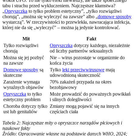
wokół UFO. To nie tylko efekt niewiedzy, ale także społecznego
tabu i strachu przed wykluczeniem. Najczęstsze kłamstwa?
„
Opryszczka
to tylko problem estetyczny”, „tylko rozwiązliwi
chorują”, „można się wyleczyć na zawsze” albo „
domowe sposoby
wystarczą”. W rzeczywistości to przewlekła, nawracająca infekcja,
której nie da się „wyleczyć” – można ją jedynie kontrolować.
Mit
Fakt
Tylko rozwiązliwi
Opryszczka
dotyczy każdego, niezależnie
chorują
od liczby partnerów seksualnych
Można się jej pozbyć
Nie – wirus pozostaje w organizmie do
na zawsze
końca życia
Domowe sposoby
są
Tylko
leki przeciwwirusowe
mają
skuteczne
udowodnioną skuteczność
Zarażenie wymaga
70% zakażeń przypada na okres
wyraźnych objawów
bezobjawowy
Opryszczka
to tylko
Może prowadzić do poważnych powikłań
estetyczny problem
i silnych dolegliwości
Choroba dotyczy tylko
Zmiany mogą pojawić się na innych
ust lub genitaliów
częściach ciała
Tabela 2: Najczęstsze mity o opryszczce narządów płciowych i
naukowe fakty
Źródło: Opracowanie własne na podstawie danych WHO, 2024;