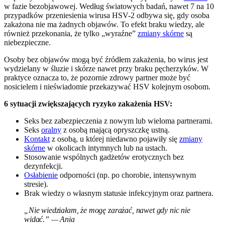
w fazie bezobjawowej. Według światowych badań, nawet 7 na 10
przypadków przeniesienia wirusa HSV-2 odbywa się, gdy osoba
zakażona nie ma żadnych objawów. To efekt braku wiedzy, ale
również przekonania, że tylko „wyraźne”
zmiany skórne
są
niebezpieczne.
Osoby bez objawów mogą być źródłem zakażenia, bo wirus jest
wydzielany w śluzie i skórze nawet przy braku pęcherzyków. W
praktyce oznacza to, że pozornie zdrowy partner może być
nosicielem i nieświadomie przekazywać HSV kolejnym osobom.
6 sytuacji zwiększających ryzyko zakażenia HSV:
Seks bez zabezpieczenia z nowym lub wieloma partnerami.
Seks
oralny
z osobą mającą opryszczkę ustną.
Kontakt
z osobą, u której niedawno pojawiły się
zmiany
skórne
w okolicach intymnych lub na ustach.
Stosowanie wspólnych gadżetów erotycznych bez
dezynfekcji.
Osłabienie
odporności (np. po chorobie, intensywnym
stresie).
Brak wiedzy o własnym statusie infekcyjnym oraz partnera.
„Nie wiedziałam, że mogę zarażać, nawet gdy nic nie
widać.” — Ania