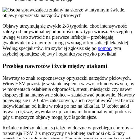
Objawy utrzymują się zwykle 2-3 tygodnie, choć intensywność
zależy od indywidualnej odporności oraz typu wirusa. Szczególną
uwagę warto zwrócić na pierwsze infekcje – przebiegają
gwałtowniej niż nawroty i mogą wymagać konsultacji lekarskiej.
Według specjalistów, im szybciej zgłosisz się po
pomoc
, tym
szybciej opanujesz objawy i ograniczysz ryzyko powikłań.
Przebieg nawrotów i życie między atakami
Nawroty to znak rozpoznawczy opryszczki narządów płciowych.
Wirus HSV pozostaje w stanie uśpienia w zwojach nerwowych, by
w momentach osłabienia odporności, stresu, miesiączki czy nawet
ekspozycji na intensywne słońce – zaatakować ponownie. Nawroty
pojawiają się u 20-50% zakażonych, a ich częstotliwość jest bardzo
indywidualna: od kilku w roku po raz na kilka lat. U kobiet ataki
bywają cięższe, wywołane np. zmianami hormonalnymi, podczas
gdy u mężczyzn objawy mogą być łagodniejsze.
Różnice między płciami są także widoczne w przebiegu choroby –
transmisja HSV-2 z mężczyzny na kobietę zachodzi ok. 6 razy
częściej niż w odwrotną stronę. Nawroty często występują w tych