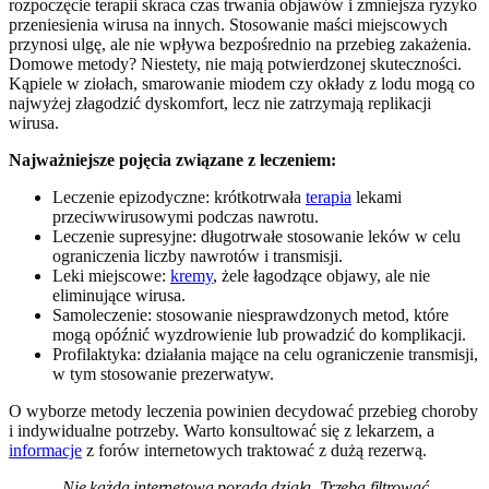
rozpoczęcie terapii skraca czas trwania objawów i zmniejsza ryzyko
przeniesienia wirusa na innych. Stosowanie maści miejscowych
przynosi ulgę, ale nie wpływa bezpośrednio na przebieg zakażenia.
Domowe metody? Niestety, nie mają potwierdzonej skuteczności.
Kąpiele w ziołach, smarowanie miodem czy okłady z lodu mogą co
najwyżej złagodzić dyskomfort, lecz nie zatrzymają replikacji
wirusa.
Najważniejsze pojęcia związane z leczeniem:
Leczenie epizodyczne: krótkotrwała
terapia
lekami
przeciwwirusowymi podczas nawrotu.
Leczenie supresyjne: długotrwałe stosowanie leków w celu
ograniczenia liczby nawrotów i transmisji.
Leki miejscowe:
kremy
, żele łagodzące objawy, ale nie
eliminujące wirusa.
Samoleczenie: stosowanie niesprawdzonych metod, które
mogą opóźnić wyzdrowienie lub prowadzić do komplikacji.
Profilaktyka: działania mające na celu ograniczenie transmisji,
w tym stosowanie prezerwatyw.
O wyborze metody leczenia powinien decydować przebieg choroby
i indywidualne potrzeby. Warto konsultować się z lekarzem, a
informacje
z forów internetowych traktować z dużą rezerwą.
„Nie każda internetowa porada działa. Trzeba filtrować