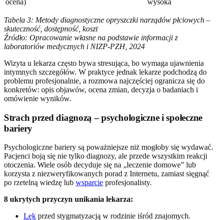
ocena)
wysoka
Tabela 3: Metody diagnostyczne opryszczki narządów płciowych –
skuteczność, dostępność, koszt
Źródło: Opracowanie własne na podstawie informacji z
laboratoriów medycznych i NIZP-PZH, 2024
Wizyta u lekarza często bywa stresująca, bo wymaga ujawnienia
intymnych szczegółów. W praktyce jednak lekarze podchodzą do
problemu profesjonalnie, a rozmowa najczęściej ogranicza się do
konkretów: opis objawów, ocena zmian, decyzja o badaniach i
omówienie wyników.
Strach przed diagnozą – psychologiczne i społeczne
bariery
Psychologiczne bariery są poważniejsze niż mogłoby się wydawać.
Pacjenci boją się nie tylko diagnozy, ale przede wszystkim reakcji
otoczenia. Wiele osób decyduje się na „leczenie domowe” lub
korzysta z niezweryfikowanych porad z Internetu, zamiast sięgnąć
po rzetelną wiedzę lub
wsparcie
profesjonalisty.
8 ukrytych przyczyn unikania lekarza:
Lęk
przed stygmatyzacją w rodzinie iśród znajomych.