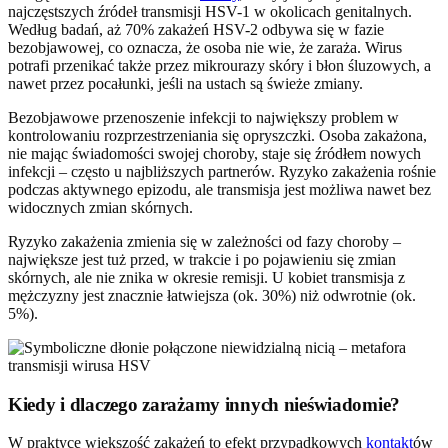
najczęstszych źródeł transmisji HSV-1 w okolicach genitalnych.
Według badań, aż 70% zakażeń HSV-2 odbywa się w fazie
bezobjawowej, co oznacza, że osoba nie wie, że zaraża. Wirus
potrafi przenikać także przez mikrourazy skóry i błon śluzowych, a
nawet przez pocałunki, jeśli na ustach są świeże zmiany.
Bezobjawowe przenoszenie infekcji to największy problem w
kontrolowaniu rozprzestrzeniania się opryszczki. Osoba zakażona,
nie mając świadomości swojej choroby, staje się źródłem nowych
infekcji – często u najbliższych partnerów. Ryzyko zakażenia rośnie
podczas aktywnego epizodu, ale transmisja jest możliwa nawet bez
widocznych zmian skórnych.
Ryzyko zakażenia zmienia się w zależności od fazy choroby –
największe jest tuż przed, w trakcie i po pojawieniu się zmian
skórnych, ale nie znika w okresie remisji. U kobiet transmisja z
mężczyzny jest znacznie łatwiejsza (ok. 30%) niż odwrotnie (ok.
5%).
Kiedy i dlaczego zarażamy innych nieświadomie?
W praktyce większość zakażeń to efekt przypadkowych
kontakt
ów