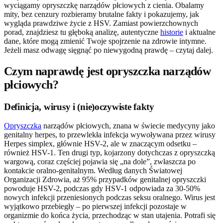
wyciągamy opryszczkę narządów płciowych z cienia. Obalamy
mity, bez cenzury rozbieramy brutalne fakty i pokazujemy, jak
wygląda prawdziwe życie z HSV. Zamiast powierzchownych
porad, znajdziesz tu głęboką analizę, autentyczne
historie
i aktualne
dane, które mogą zmienić Twoje spojrzenie na zdrowie intymne.
Jeżeli masz odwagę sięgnąć po niewygodną prawdę – czytaj dalej.
Czym naprawdę jest opryszczka narządów
płciowych?
Definicja, wirusy i (nie)oczywiste fakty
Opryszczka
narządów płciowych, znana w świecie medycyny jako
genitalny herpes, to przewlekła infekcja wywoływana przez wirusy
Herpes simplex, głównie HSV-2, ale w znaczącym odsetku –
również HSV-1. Ten drugi typ, kojarzony dotychczas z opryszczką
wargową, coraz częściej pojawia się „na dole”, zwłaszcza po
kontakcie oralno-genitalnym. Według danych Światowej
Organizacji Zdrowia, aż 95% przypadków genitalnej opryszczki
powoduje HSV-2, podczas gdy HSV-1 odpowiada za 30-50%
nowych infekcji przeniesionych podczas seksu oralnego. Wirus jest
wyjątkowo przebiegły – po pierwszej infekcji pozostaje w
organizmie do końca życia, przechodząc w stan utajenia. Potrafi się