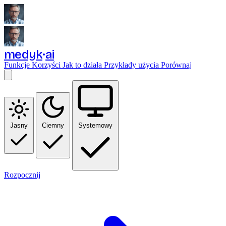
medyk
ai
Funkcje
Korzyści
Jak to działa
Przykłady użycia
Porównaj
Jasny
Ciemny
Systemowy
Rozpocznij