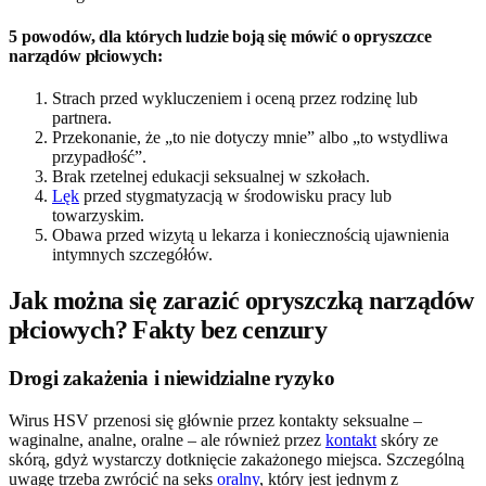
5 powodów, dla których ludzie boją się mówić o opryszczce
narządów płciowych:
Strach przed wykluczeniem i oceną przez rodzinę lub
partnera.
Przekonanie, że „to nie dotyczy mnie” albo „to wstydliwa
przypadłość”.
Brak rzetelnej edukacji seksualnej w szkołach.
Lęk
przed stygmatyzacją w środowisku pracy lub
towarzyskim.
Obawa przed wizytą u lekarza i koniecznością ujawnienia
intymnych szczegółów.
Jak można się zarazić opryszczką narządów
płciowych? Fakty bez cenzury
Drogi zakażenia i niewidzialne ryzyko
Wirus HSV przenosi się głównie przez kontakty seksualne –
waginalne, analne, oralne – ale również przez
kontakt
skóry ze
skórą, gdyż wystarczy dotknięcie zakażonego miejsca. Szczególną
uwagę trzeba zwrócić na seks
oralny
, który jest jednym z