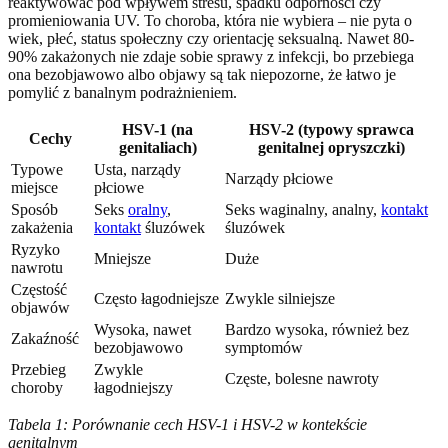
reaktywować pod wpływem stresu, spadku odporności czy
promieniowania UV. To choroba, która nie wybiera – nie pyta o
wiek, płeć, status społeczny czy orientację seksualną. Nawet 80-
90% zakażonych nie zdaje sobie sprawy z infekcji, bo przebiega
ona bezobjawowo albo objawy są tak niepozorne, że łatwo je
pomylić z banalnym podrażnieniem.
HSV-1 (na
HSV-2 (typowy sprawca
Cechy
genitaliach)
genitalnej opryszczki)
Typowe
Usta, narządy
Narządy płciowe
miejsce
płciowe
Sposób
Seks
oralny
,
Seks waginalny, analny,
kontakt
zakażenia
kontakt
śluzówek
śluzówek
Ryzyko
Mniejsze
Duże
nawrotu
Częstość
Często łagodniejsze
Zwykle silniejsze
objawów
Wysoka, nawet
Bardzo wysoka, również bez
Zakaźność
bezobjawowo
symptomów
Przebieg
Zwykle
Częste, bolesne nawroty
choroby
łagodniejszy
Tabela 1: Porównanie cech HSV-1 i HSV-2 w kontekście
genitalnym