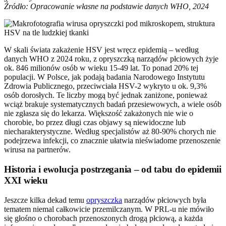
Źródło: Opracowanie własne na podstawie danych WHO, 2024
W skali świata zakażenie HSV jest wręcz epidemią – według
danych WHO z 2024 roku, z opryszczką narządów płciowych żyje
ok. 846 milionów osób w wieku 15-49 lat. To ponad 20% tej
populacji. W Polsce, jak podają badania Narodowego Instytutu
Zdrowia Publicznego, przeciwciała HSV-2 wykryto u ok. 9,3%
osób dorosłych. Te liczby mogą być jednak zaniżone, ponieważ
wciąż brakuje systematycznych badań przesiewowych, a wiele osób
nie zgłasza się do lekarza. Większość zakażonych nie wie o
chorobie, bo przez długi czas objawy są niewidoczne lub
niecharakterystyczne. Według specjalistów aż 80-90% chorych nie
podejrzewa infekcji, co znacznie ułatwia nieświadome przenoszenie
wirusa na partnerów.
Historia i ewolucja postrzegania – od tabu do epidemii
XXI wieku
Jeszcze kilka dekad temu
opryszczka
narządów płciowych była
tematem niemal całkowicie przemilczanym. W PRL-u nie mówiło
się głośno o chorobach przenoszonych drogą płciową, a każda