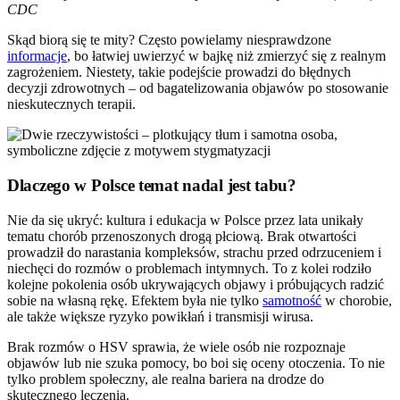
CDC
Skąd biorą się te mity? Często powielamy niesprawdzone
informacje
, bo łatwiej uwierzyć w bajkę niż zmierzyć się z realnym
zagrożeniem. Niestety, takie podejście prowadzi do błędnych
decyzji zdrowotnych – od bagatelizowania objawów po stosowanie
nieskutecznych terapii.
Dlaczego w Polsce temat nadal jest tabu?
Nie da się ukryć: kultura i edukacja w Polsce przez lata unikały
tematu chorób przenoszonych drogą płciową. Brak otwartości
prowadził do narastania kompleksów, strachu przed odrzuceniem i
niechęci do rozmów o problemach intymnych. To z kolei rodziło
kolejne pokolenia osób ukrywających objawy i próbujących radzić
sobie na własną rękę. Efektem była nie tylko
samotność
w chorobie,
ale także większe ryzyko powikłań i transmisji wirusa.
Brak rozmów o HSV sprawia, że wiele osób nie rozpoznaje
objawów lub nie szuka pomocy, bo boi się oceny otoczenia. To nie
tylko problem społeczny, ale realna bariera na drodze do
skutecznego leczenia.