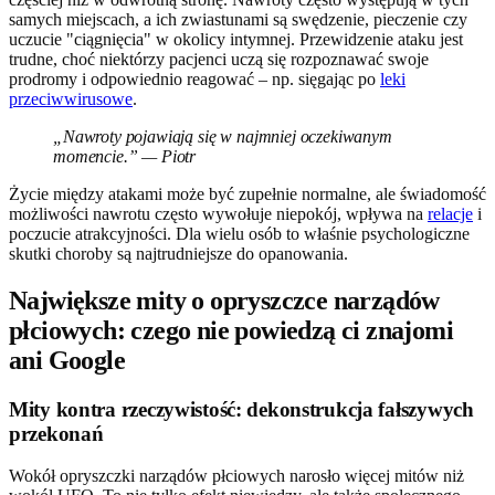
samych miejscach, a ich zwiastunami są swędzenie, pieczenie czy
uczucie "ciągnięcia" w okolicy intymnej. Przewidzenie ataku jest
trudne, choć niektórzy pacjenci uczą się rozpoznawać swoje
prodromy i odpowiednio reagować – np. sięgając po
leki
przeciwwirusowe
.
„Nawroty pojawiają się w najmniej oczekiwanym
momencie.” — Piotr
Życie między atakami może być zupełnie normalne, ale świadomość
możliwości nawrotu często wywołuje niepokój, wpływa na
relacje
i
poczucie atrakcyjności. Dla wielu osób to właśnie psychologiczne
skutki choroby są najtrudniejsze do opanowania.
Największe mity o opryszczce narządów
płciowych: czego nie powiedzą ci znajomi
ani Google
Mity kontra rzeczywistość: dekonstrukcja fałszywych
przekonań
Wokół opryszczki narządów płciowych narosło więcej mitów niż