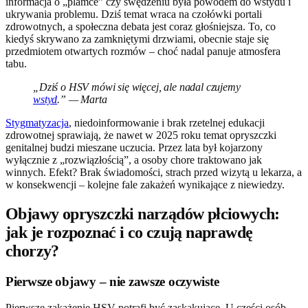
informacja o „plamce” czy swędzeniu była powodem do wstydu i
ukrywania problemu. Dziś temat wraca na czołówki portali
zdrowotnych, a społeczna debata jest coraz głośniejsza. To, co
kiedyś skrywano za zamkniętymi drzwiami, obecnie staje się
przedmiotem otwartych rozmów – choć nadal panuje atmosfera
tabu.
„Dziś o HSV mówi się więcej, ale nadal czujemy
wstyd
.” — Marta
Stygmatyzacja
, niedoinformowanie i brak rzetelnej edukacji
zdrowotnej sprawiają, że nawet w 2025 roku temat opryszczki
genitalnej budzi mieszane uczucia. Przez lata był kojarzony
wyłącznie z „rozwiązłością”, a osoby chore traktowano jak
winnych. Efekt? Brak świadomości, strach przed wizytą u lekarza, a
w konsekwencji – kolejne fale zakażeń wynikające z niewiedzy.
Objawy opryszczki narządów płciowych:
jak je rozpoznać i co czują naprawdę
chorzy?
Pierwsze objawy – nie zawsze oczywiste
Pierwsze zakażenie HSV potrafi być zaskakujące. U części osób