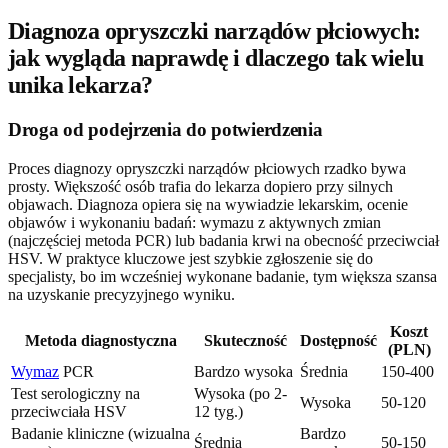
Diagnoza opryszczki narządów płciowych:
jak wygląda naprawdę i dlaczego tak wielu
unika lekarza?
Droga od podejrzenia do potwierdzenia
Proces diagnozy opryszczki narządów płciowych rzadko bywa
prosty. Większość osób trafia do lekarza dopiero przy silnych
objawach. Diagnoza opiera się na wywiadzie lekarskim, ocenie
objawów i wykonaniu badań: wymazu z aktywnych zmian
(najczęściej metoda PCR) lub badania krwi na obecność przeciwciał
HSV. W praktyce kluczowe jest szybkie zgłoszenie się do
specjalisty, bo im wcześniej wykonane badanie, tym większa szansa
na uzyskanie precyzyjnego wyniku.
Koszt
Metoda diagnostyczna
Skuteczność
Dostępność
(PLN)
Wymaz
PCR
Bardzo wysoka
Średnia
150-400
Test serologiczny na
Wysoka (po 2-
Wysoka
50-120
przeciwciała HSV
12 tyg.)
Badanie kliniczne (wizualna
Bardzo
Średnia
50-150