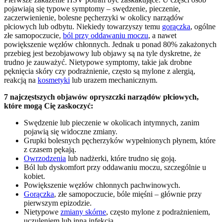
pojawiają się typowe symptomy – swędzenie, pieczenie,
zaczerwienienie, bolesne pęcherzyki w okolicy narządów
płciowych lub odbytu. Niekiedy towarzyszy temu
gorączka
, ogólne
złe samopoczucie,
ból przy oddawaniu moczu
, a nawet
powiększenie węzłów chłonnych. Jednak u ponad 80% zakażonych
przebieg jest bezobjawowy lub objawy są na tyle dyskretne, że
trudno je zauważyć. Nietypowe symptomy, takie jak drobne
pęknięcia skóry czy podrażnienie, często są mylone z alergią,
reakcją na
kosmetyki
lub urazem mechanicznym.
7 najczęstszych objawów opryszczki narządów płciowych,
które mogą Cię zaskoczyć:
Swędzenie lub pieczenie w okolicach intymnych, zanim
pojawią się widoczne zmiany.
Grupki bolesnych pęcherzyków wypełnionych płynem, które
z czasem pękają.
Owrzodzenia
lub nadżerki, które trudno się goją.
Ból lub dyskomfort przy oddawaniu moczu, szczególnie u
kobiet.
Powiększenie węzłów chłonnych pachwinowych.
Gorączka
, złe samopoczucie, bóle mięśni – głównie przy
pierwszym epizodzie.
Nietypowe
zmiany skórne
, często mylone z podrażnieniem,
uczuleniem lub inną infekcją.