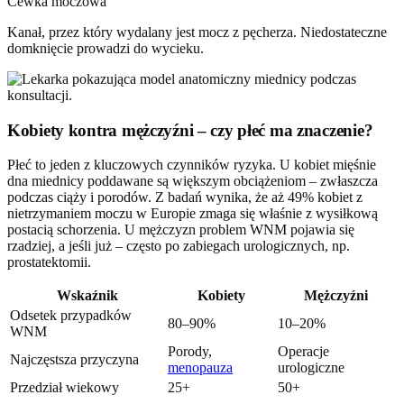
Cewka moczowa
Kanał, przez który wydalany jest mocz z pęcherza. Niedostateczne
domknięcie prowadzi do wycieku.
Kobiety kontra mężczyźni – czy płeć ma znaczenie?
Płeć to jeden z kluczowych czynników ryzyka. U kobiet mięśnie
dna miednicy poddawane są większym obciążeniom – zwłaszcza
podczas ciąży i porodów. Z badań wynika, że aż 49% kobiet z
nietrzymaniem moczu w Europie zmaga się właśnie z wysiłkową
postacią schorzenia. U mężczyzn problem WNM pojawia się
rzadziej, a jeśli już – często po zabiegach urologicznych, np.
prostatektomii.
Wskaźnik
Kobiety
Mężczyźni
Odsetek przypadków
80–90%
10–20%
WNM
Porody,
Operacje
Najczęstsza przyczyna
menopauza
urologiczne
Przedział wiekowy
25+
50+