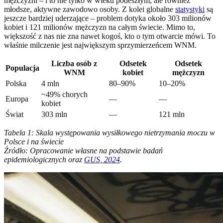
mężczyźni – i to nie tylko w wieku podeszłym, ale również
młodsze, aktywne zawodowo osoby. Z kolei globalne
statystyki
są
jeszcze bardziej uderzające – problem dotyka około 303 milionów
kobiet i 121 milionów mężczyzn na całym świecie. Mimo to,
większość z nas nie zna nawet kogoś, kto o tym otwarcie mówi. To
właśnie milczenie jest największym sprzymierzeńcem WNM.
Liczba osób z
Odsetek
Odsetek
Populacja
WNM
kobiet
mężczyzn
Polska
4 mln
80–90%
10–20%
~49% chorych
Europa
—
—
kobiet
Świat
303 mln
—
121 mln
Tabela 1: Skala występowania wysiłkowego nietrzymania moczu w
Polsce i na świecie
Źródło: Opracowanie własne na podstawie badań
epidemiologicznych oraz
GUS, 2024
.