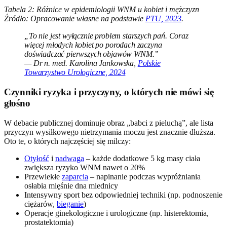
Tabela 2: Różnice w epidemiologii WNM u kobiet i mężczyzn
Źródło: Opracowanie własne na podstawie
PTU, 2023
.
„To nie jest wyłącznie problem starszych pań. Coraz
więcej młodych kobiet po porodach zaczyna
doświadczać pierwszych objawów WNM.”
— Dr n. med. Karolina Jankowska,
Polskie
Towarzystwo Urologiczne, 2024
Czynniki ryzyka i przyczyny, o których nie mówi się
głośno
W debacie publicznej dominuje obraz „babci z pieluchą”, ale lista
przyczyn wysiłkowego nietrzymania moczu jest znacznie dłuższa.
Oto te, o których najczęściej się milczy:
Otyłość
i
nadwaga
– każde dodatkowe 5 kg masy ciała
zwiększa ryzyko WNM nawet o 20%
Przewlekłe
zaparcia
– napinanie podczas wypróżniania
osłabia mięśnie dna miednicy
Intensywny sport bez odpowiedniej techniki (np. podnoszenie
ciężarów,
bieganie
)
Operacje ginekologiczne i urologiczne (np. histerektomia,
prostatektomia)