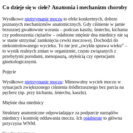
Co dzieje się w ciele? Anatomia i mechanizm choroby
Wysiłkowe
nietrzymanie moczu
to efekt konkretnych, dobrze
poznanych mechanizmów anatomicznych. Gdy ciśnienie w jamie
brzusznej gwałtownie wzrasta – podczas kaszlu, śmiechu, kichania
czy podnoszenia ciężarów – osłabione mięśnie dna miednicy nie są
w stanie utrzymać zamknięcia cewki moczowej. Dochodzi do
niekontrolowanego wycieku. To nie jest „zwykła sprawa wieku” –
to wynik realnych zmian w organizmie, często związanych z
przebytymi porodami, menopauzą, otyłością czy operacjami
ginekologicznymi.
Pojęcie
Wysiłkowe
nietrzymanie moczu
: Mimowolny wyciek moczu w
sytuacjach zwiększonego ciśnienia śródbrzusznego bez parcia na
pęcherz (np. przy kichaniu, śmiechu, kaszlu).
Mięśnie dna miednicy
Struktury anatomiczne odpowiadające za podparcie narządów
miednicy i kontrolę oddawania moczu. Ich
osłabienie
to główna
przyczyna WNM.