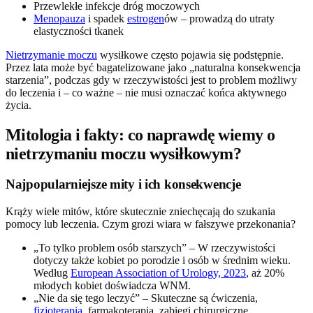
Przewlekłe infekcje dróg moczowych
Menopauza
i spadek
estrogen
ów – prowadzą do utraty
elastyczności tkanek
Nietrzymanie moczu
wysiłkowe często pojawia się podstępnie.
Przez lata może być bagatelizowane jako „naturalna konsekwencja
starzenia”, podczas gdy w rzeczywistości jest to problem możliwy
do leczenia i – co ważne – nie musi oznaczać końca aktywnego
życia.
Mitologia i fakty: co naprawdę wiemy o
nietrzymaniu moczu wysiłkowym?
Najpopularniejsze mity i ich konsekwencje
Krąży wiele mitów, które skutecznie zniechęcają do szukania
pomocy lub leczenia. Czym grozi wiara w fałszywe przekonania?
„To tylko problem osób starszych” – W rzeczywistości
dotyczy także kobiet po porodzie i osób w średnim wieku.
Według
European Association of Urology, 2023
, aż 20%
młodych kobiet doświadcza WNM.
„Nie da się tego leczyć” – Skuteczne są ćwiczenia,
fizjoterapia
, farmakoterapia, zabiegi chirurgiczne.