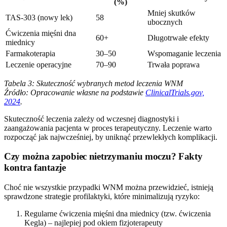
(%)
Mniej skutków
TAS-303 (nowy lek)
58
ubocznych
Ćwiczenia mięśni dna
60+
Długotrwałe efekty
miednicy
Farmakoterapia
30–50
Wspomaganie leczenia
Leczenie operacyjne
70–90
Trwała poprawa
Tabela 3: Skuteczność wybranych metod leczenia WNM
Źródło: Opracowanie własne na podstawie
ClinicalTrials.gov,
2024
.
Skuteczność leczenia zależy od wczesnej diagnostyki i
zaangażowania pacjenta w proces terapeutyczny. Leczenie warto
rozpocząć jak najwcześniej, by uniknąć przewlekłych komplikacji.
Czy można zapobiec nietrzymaniu moczu? Fakty
kontra fantazje
Choć nie wszystkie przypadki WNM można przewidzieć, istnieją
sprawdzone strategie profilaktyki, które minimalizują ryzyko:
Regularne ćwiczenia mięśni dna miednicy (tzw. ćwiczenia
Kegla) – najlepiej pod okiem fizjoterapeuty