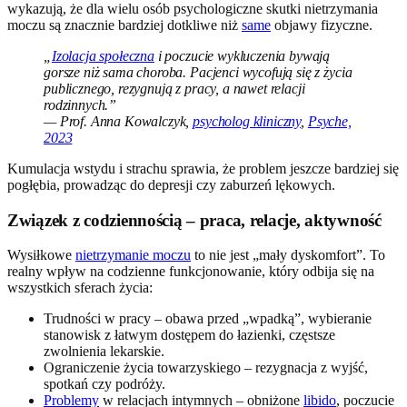
wykazują, że dla wielu osób psychologiczne skutki nietrzymania
moczu są znacznie bardziej dotkliwe niż
same
objawy fizyczne.
„
Izolacja społeczna
i poczucie wykluczenia bywają
gorsze niż sama choroba. Pacjenci wycofują się z życia
publicznego, rezygnują z pracy, a nawet relacji
rodzinnych.”
— Prof. Anna Kowalczyk,
psycholog kliniczny
,
Psyche,
2023
Kumulacja wstydu i strachu sprawia, że problem jeszcze bardziej się
pogłębia, prowadząc do depresji czy zaburzeń lękowych.
Związek z codziennością – praca, relacje, aktywność
Wysiłkowe
nietrzymanie moczu
to nie jest „mały dyskomfort”. To
realny wpływ na codzienne funkcjonowanie, który odbija się na
wszystkich sferach życia:
Trudności w pracy – obawa przed „wpadką”, wybieranie
stanowisk z łatwym dostępem do łazienki, częstsze
zwolnienia lekarskie.
Ograniczenie życia towarzyskiego – rezygnacja z wyjść,
spotkań czy podróży.
Problemy
w relacjach intymnych – obniżone
libido
, poczucie