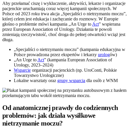
Aby przełamać ciszę i wykluczenie, aktywiści, lekarze i organizacje
pacjenckie uruchamiają coraz więcej kampanii społecznych. W
Polsce od 2023 roku trwa akcja „Specjaliści o nietrzymaniu moczu”,
której celem jest edukacja i zachęcanie do rozmowy. W Europie
głośno o problemie mówi kampania „An Urge to
Act
” wspierana
przez European Association of Urology. Działania te powoli
zmieniają rzeczywistość, choć droga do pełnej otwartości wciąż jest
długa.
„Specjaliści o nietrzymaniu moczu” (kampania edukacyjna w
Polsce prowadzona przez ekspertów i lekarzy
urolog
ów)
„An Urge to
Act
” (kampania European Association of
Urology, 2023–2024)
Wsparcie
organizacji pacjenckich (np. UroConti, Polskie
Towarzystwo Urologiczne)
Lokalne warsztaty oraz
grupy wsparcia
dla osób z WNM
Od anatomicznej prawdy do codziennych
problemów: jak działa wysiłkowe
nietrzymanie moczu?