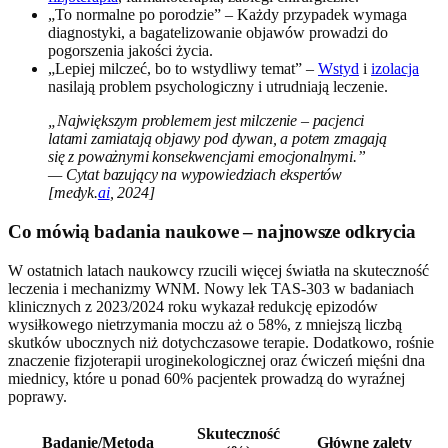
„To normalne po porodzie” – Każdy przypadek wymaga
diagnostyki, a bagatelizowanie objawów prowadzi do
pogorszenia jakości życia.
„Lepiej milczeć, bo to wstydliwy temat” –
Wstyd
i
izolacja
nasilają problem psychologiczny i utrudniają leczenie.
„Największym problemem jest milczenie – pacjenci
latami zamiatają objawy pod dywan, a potem zmagają
się z poważnymi konsekwencjami emocjonalnymi.”
— Cytat bazujący na wypowiedziach ekspertów
[medyk.
ai
, 2024]
Co mówią badania naukowe – najnowsze odkrycia
W ostatnich latach naukowcy rzucili więcej światła na skuteczność
leczenia i mechanizmy WNM. Nowy lek TAS-303 w badaniach
klinicznych z 2023/2024 roku wykazał redukcję epizodów
wysiłkowego nietrzymania moczu aż o 58%, z mniejszą liczbą
skutków ubocznych niż dotychczasowe terapie. Dodatkowo, rośnie
znaczenie fizjoterapii uroginekologicznej oraz ćwiczeń mięśni dna
miednicy, które u ponad 60% pacjentek prowadzą do wyraźnej
poprawy.
Skuteczność
Badanie/Metoda
Główne zalety