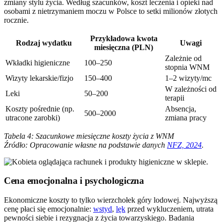
zmiany stylu życia. Według szacunków, koszt leczenia i opieki nad
osobami z nietrzymaniem moczu w Polsce to setki milionów złotych
rocznie.
Przykładowa kwota
Rodzaj wydatku
Uwagi
miesięczna (PLN)
Zależnie od
Wkładki higieniczne
100–250
stopnia WNM
Wizyty lekarskie/fizjo
150–400
1–2 wizyty/mc
W zależności od
Leki
50–200
terapii
Koszty pośrednie (np.
Absencja,
500–2000
utracone zarobki)
zmiana pracy
Tabela 4: Szacunkowe miesięczne koszty życia z WNM
Źródło: Opracowanie własne na podstawie danych
NFZ, 2024
.
Cena emocjonalna i psychologiczna
Ekonomiczne koszty to tylko wierzchołek góry lodowej. Najwyższą
cenę płaci się emocjonalnie:
wstyd
,
lęk
przed wykluczeniem, utrata
pewności siebie i rezygnacja z życia towarzyskiego. Badania