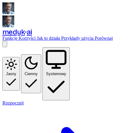
medyk
ai
Funkcje
Korzyści
Jak to działa
Przykłady użycia
Porównaj
Jasny
Ciemny
Systemowy
Rozpocznij