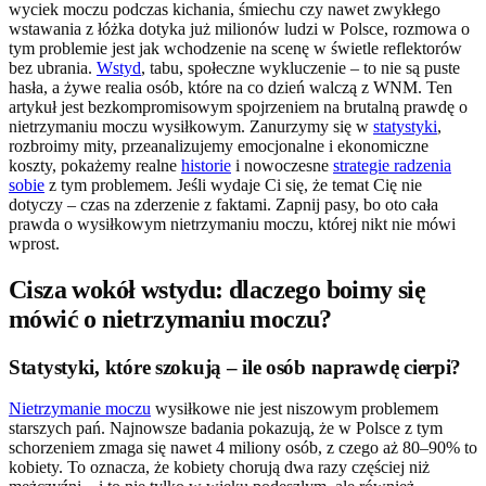
wyciek moczu podczas kichania, śmiechu czy nawet zwykłego
wstawania z łóżka dotyka już milionów ludzi w Polsce, rozmowa o
tym problemie jest jak wchodzenie na scenę w świetle reflektorów
bez ubrania.
Wstyd
, tabu, społeczne wykluczenie – to nie są puste
hasła, a żywe realia osób, które na co dzień walczą z WNM. Ten
artykuł jest bezkompromisowym spojrzeniem na brutalną prawdę o
nietrzymaniu moczu wysiłkowym. Zanurzymy się w
statystyki
,
rozbroimy mity, przeanalizujemy emocjonalne i ekonomiczne
koszty, pokażemy realne
historie
i nowoczesne
strategie radzenia
sobie
z tym problemem. Jeśli wydaje Ci się, że temat Cię nie
dotyczy – czas na zderzenie z faktami. Zapnij pasy, bo oto cała
prawda o wysiłkowym nietrzymaniu moczu, której nikt nie mówi
wprost.
Cisza wokół wstydu: dlaczego boimy się
mówić o nietrzymaniu moczu?
Statystyki, które szokują – ile osób naprawdę cierpi?
Nietrzymanie moczu
wysiłkowe nie jest niszowym problemem
starszych pań. Najnowsze badania pokazują, że w Polsce z tym
schorzeniem zmaga się nawet 4 miliony osób, z czego aż 80–90% to
kobiety. To oznacza, że kobiety chorują dwa razy częściej niż