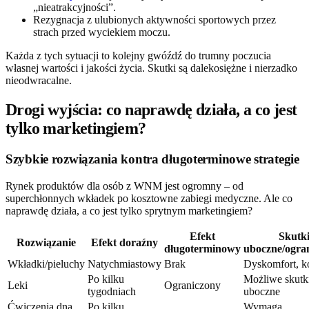
„nieatrakcyjności”.
Rezygnacja z ulubionych aktywności sportowych przez
strach przed wyciekiem moczu.
Każda z tych sytuacji to kolejny gwóźdź do trumny poczucia
własnej wartości i jakości życia. Skutki są dalekosiężne i nierzadko
nieodwracalne.
Drogi wyjścia: co naprawdę działa, a co jest
tylko marketingiem?
Szybkie rozwiązania kontra długoterminowe strategie
Rynek produktów dla osób z WNM jest ogromny – od
superchłonnych wkładek po kosztowne zabiegi medyczne. Ale co
naprawdę działa, a co jest tylko sprytnym marketingiem?
Efekt
Skutk
Rozwiązanie
Efekt doraźny
długoterminowy
uboczne/ogran
Wkładki/pieluchy
Natychmiastowy
Brak
Dyskomfort, k
Po kilku
Możliwe skutk
Leki
Ograniczony
tygodniach
uboczne
Ćwiczenia dna
Po kilku
Wymaga