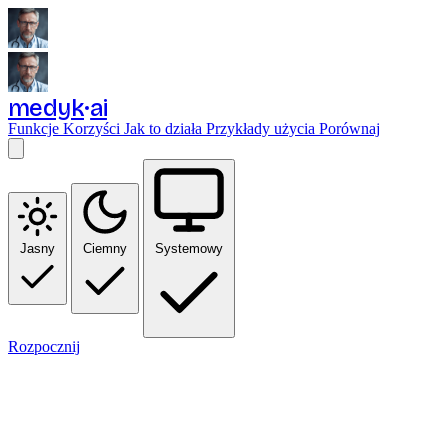
medyk
ai
Funkcje
Korzyści
Jak to działa
Przykłady użycia
Porównaj
Jasny
Ciemny
Systemowy
Rozpocznij