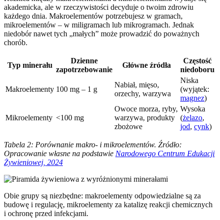
akademicka, ale w rzeczywistości decyduje o twoim zdrowiu
każdego dnia. Makroelementów potrzebujesz w gramach,
mikroelementów – w miligramach lub mikrogramach. Jednak
niedobór nawet tych „małych” może prowadzić do poważnych
chorób.
Dzienne
Częstość
Typ minerału
Główne źródła
zapotrzebowanie
niedoboru
Niska
Nabiał, mięso,
Makroelementy
100 mg – 1 g
(wyjątek:
orzechy, warzywa
magnez
)
Owoce morza, ryby,
Wysoka
Mikroelementy
<100 mg
warzywa, produkty
(
żelazo
,
zbożowe
jod
,
cynk
)
Tabela 2: Porównanie makro- i mikroelementów. Źródło:
Opracowanie własne na podstawie
Narodowego Centrum Edukacji
Żywieniowej, 2024
Obie grupy są niezbędne: makroelementy odpowiedzialne są za
budowę i regulację, mikroelementy za katalizę reakcji chemicznych
i ochronę przed infekcjami.