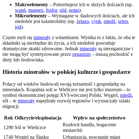
Makroelementy
– Potrzebujesz ich w dużych ilościach (np.
wapń
,
magnez
,
fosfor
,
sód
,
potas
).
Mikroelementy
– Wymagane w śladowych ilościach, ale ich
niedobór jest katastrofalny (np.
żelazo
,
cynk
,
miedź
,
selen
,
jod
).
Często myli się
minerały
z witaminami. Wynika to z faktu, że oba te
składniki są niezbędne do życia, a ich niedobór powoduje
dramatyczne skutki zdrowotne. Jednak
minerały
są nieorganiczne i
nie mogą być syntetyzowane przez
organizm
– muszą pochodzić z
diety lub środowiska.
Historia minerałów w polskiej kulturze i gospodarce
Polacy od wieków budowali swoją tożsamość i gospodarkę na
minerałach. Kopalnia soli w Wieliczce nie jest tylko muzeum – to
symbol ekonomicznej potęgi XVI-wiecznej Polski. Węgiel,
miedź
,
sól – te
minerały
napędzały rozwój regionów i wyznaczały szlaki
migracji.
Rok
Odkrycie/eksploatacja
Wpływ na społeczeństwo
Rozkwit handlu, bogacenie
1290
Sól w Wieliczce
monarchii
1740
Węgiel na Śląsku
Urbanizacja, powstanie miast