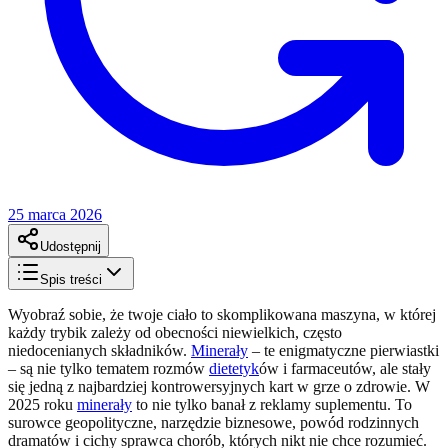
25 marca 2026
Udostępnij
Spis treści
Wyobraź sobie, że twoje ciało to skomplikowana maszyna, w której
każdy trybik zależy od obecności niewielkich, często
niedocenianych składników.
Minerały
– te enigmatyczne pierwiastki
– są nie tylko tematem rozmów
dietetyk
ów i farmaceutów, ale stały
się jedną z najbardziej kontrowersyjnych kart w grze o zdrowie. W
2025 roku
minerały
to nie tylko banał z reklamy suplementu. To
surowce geopolityczne, narzędzie biznesowe, powód rodzinnych
dramatów i cichy sprawca chorób, których nikt nie chce rozumieć.