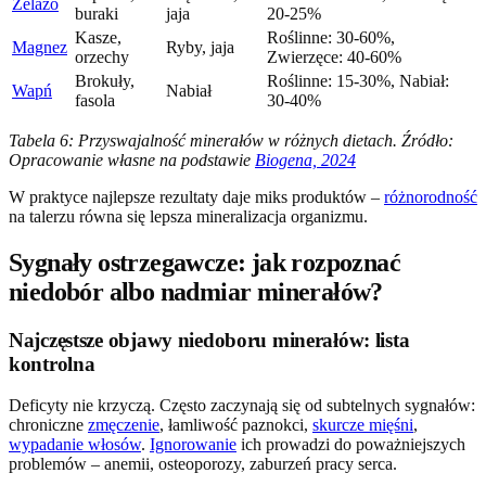
Żelazo
buraki
jaja
20-25%
Kasze,
Roślinne: 30-60%,
Magnez
Ryby, jaja
orzechy
Zwierzęce: 40-60%
Brokuły,
Roślinne: 15-30%, Nabiał:
Wapń
Nabiał
fasola
30-40%
Tabela 6: Przyswajalność minerałów w różnych dietach. Źródło:
Opracowanie własne na podstawie
Biogena, 2024
W praktyce najlepsze rezultaty daje miks produktów –
różnorodność
na talerzu równa się lepsza mineralizacja organizmu.
Sygnały ostrzegawcze: jak rozpoznać
niedobór albo nadmiar minerałów?
Najczęstsze objawy niedoboru minerałów: lista
kontrolna
Deficyty nie krzyczą. Często zaczynają się od subtelnych sygnałów:
chroniczne
zmęczenie
, łamliwość paznokci,
skurcze mięśni
,
wypadanie włosów
.
Ignorowanie
ich prowadzi do poważniejszych
problemów – anemii, osteoporozy, zaburzeń pracy serca.