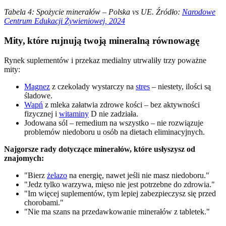
Tabela 4: Spożycie minerałów – Polska vs UE. Źródło:
Narodowe
Centrum Edukacji Żywieniowej, 2024
Mity, które rujnują twoją mineralną równowagę
Rynek suplementów i przekaz medialny utrwaliły trzy poważne
mity:
Magnez
z czekolady wystarczy na
stres
– niestety, ilości są
śladowe.
Wapń
z mleka załatwia zdrowe kości – bez aktywności
fizycznej i
witaminy
D nie zadziała.
Jodowana sól – remedium na wszystko – nie rozwiązuje
problemów niedoboru u osób na dietach eliminacyjnych.
Najgorsze rady dotyczące minerałów, które usłyszysz od
znajomych:
"Bierz
żelazo
na energię, nawet jeśli nie masz niedoboru."
"Jedz tylko warzywa, mięso nie jest potrzebne do zdrowia."
"Im więcej suplementów, tym lepiej zabezpieczysz się przed
chorobami."
"Nie ma szans na przedawkowanie minerałów z tabletek."