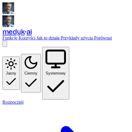
medyk
ai
Funkcje
Korzyści
Jak to działa
Przykłady użycia
Porównaj
Jasny
Ciemny
Systemowy
Rozpocznij