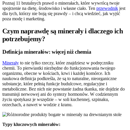
Poznaj 11 brutalnych prawd o minerałach, które wywrócą twoje
spojrzenie na dietę, środowisko i własne ciało. Ten
przewodnik
jest
dla tych, którzy nie boją się prawdy – i chcą wiedzieć, jak wyjść
poza modę i marketing.
Czym naprawdę są minerały i dlaczego ich
potrzebujemy?
Definicja minerałów: więcej niż chemia
Minerały
to nie tylko rzeczy, które znajdziesz w podręczniku
chemii. To pierwiastki niezbędne do funkcjonowania twojego
organizmu, obecne w kościach, krwi i każdej komórce. Ich
naukowa definicja podkreśla, że są to naturalne, nieorganiczne
substancje, które pełnią funkcje budulcowe, regulacyjne i
metaboliczne. Bez nich nie powstanie żadna tkanka, nie dojdzie do
transmisji nerwowej ani do syntezy hormonów. W codziennym
życiu spotykasz je wszędzie – w soli kuchennej, szpinaku,
orzechach, a nawet w wodzie z kranu.
Typy kluczowych minerałów: