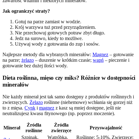
zawartość witamin i niektórych minerałów.
Jak ograniczyć straty?
Gotuj na parze zamiast w wodzie.
Krój warzywa tuż przed przyrządzeniem.
Nie przechowuj gotowych potraw zbyt długo.
Jedz na surowo, kiedy to możliwe.
Używaj wody z gotowania do zup i sosów.
Najlepsze metody dla wybranych minerałów:
Magnez
– gotowanie
na parze;
żelazo
– duszenie w krótkim czasie;
wapń
– pieczenie i
gotowanie bez dużej ilości wody.
Dieta roślinna, mięso czy miks? Różnice w dostępności
minerałów
Nie każdy minerał jest tak samo dostępny z produktów roślinnych i
zwierzęcych.
Żelazo
roślinne (niehemowe) wchłania się gorzej niż
to z mięsa.
Cynk
i
magnez
z kasz są mniej dostępne, jeśli nie
neutralizujesz kwasu fitynowego (np. poprzez moczenie).
Źródła
Źródła
Minerał
Przyswajalność
roślinne
zwierzęce
Szpinak,
Wątróbka,
Roślinne: 5-10%, Zwierzęce: