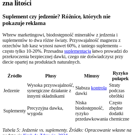
zna litości
Suplement czy jedzenie? Różnice, których nie
pokazuje reklama
Wbrew marketingowi, biodostępność minerałów z jedzenia i
suplementów to dwa różne światy. Przyswajalność magnezu z
orzechów lub kasz wynosi nawet 60%, z taniego suplementu –
często tylko 10-20%. Przesadna
suplementacja
łatwo prowadzi do
przekroczenia bezpiecznej dawki, czego nie doświadczysz przy
diecie opartej na produktach naturalnych.
Ryzyko
Źródło
Plusy
Minusy
pułapek
Wysoka przyswajalność,
Straty
Słabsza
kontrola
Jedzenie
synergiczne działanie z
podczas
dawki
innymi składnikami
obróbki
Niska
Często
Precyzyjna dawka,
biodostępność,
zbędne
Suplementy
wygoda
ryzyko
dodatki
przedawkowania
chemiczne
Tabela 5: Jedzenie vs. suplementy. Źródło: Opracowanie własne na