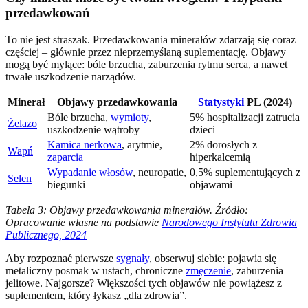
przedawkowań
To nie jest straszak. Przedawkowania minerałów zdarzają się coraz
częściej – głównie przez nieprzemyślaną suplementację. Objawy
mogą być mylące: bóle brzucha, zaburzenia rytmu serca, a nawet
trwałe uszkodzenie narządów.
Minerał
Objawy przedawkowania
Statystyki
PL (2024)
Bóle brzucha,
wymioty
,
5% hospitalizacji zatrucia
Żelazo
uszkodzenie wątroby
dzieci
Kamica nerkowa
, arytmie,
2% dorosłych z
Wapń
zaparcia
hiperkalcemią
Wypadanie włosów
, neuropatie,
0,5% suplementujących z
Selen
biegunki
objawami
Tabela 3: Objawy przedawkowania minerałów. Źródło:
Opracowanie własne na podstawie
Narodowego Instytutu Zdrowia
Publicznego, 2024
Aby rozpoznać pierwsze
sygnały
, obserwuj siebie: pojawia się
metaliczny posmak w ustach, chroniczne
zmęczenie
, zaburzenia
jelitowe. Najgorsze? Większości tych objawów nie powiążesz z
suplementem, który łykasz „dla zdrowia”.