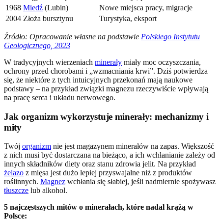
1968
Miedź
(Lubin)
Nowe miejsca pracy, migracje
2004
Złoża bursztynu
Turystyka, eksport
Źródło: Opracowanie własne na podstawie
Polskiego Instytutu
Geologicznego, 2023
W tradycyjnych wierzeniach
minerały
miały moc oczyszczania,
ochrony przed chorobami i „wzmacniania krwi”. Dziś potwierdza
się, że niektóre z tych intuicyjnych przekonań mają naukowe
podstawy – na przykład związki magnezu rzeczywiście wpływają
na pracę serca i układu nerwowego.
Jak organizm wykorzystuje minerały: mechanizmy i
mity
Twój
organizm
nie jest magazynem minerałów na zapas. Większość
z nich musi być dostarczana na bieżąco, a ich wchłanianie zależy od
innych składników diety oraz stanu zdrowia jelit. Na przykład
żelazo
z mięsa jest dużo lepiej przyswajalne niż z produktów
roślinnych.
Magnez
wchłania się słabiej, jeśli nadmiernie spożywasz
tłuszcze
lub alkohol.
5 najczęstszych mitów o minerałach, które nadal krążą w
Polsce: