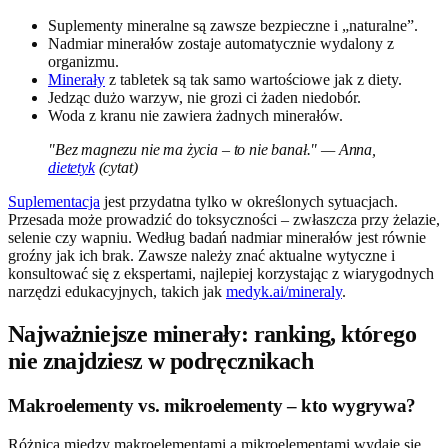
Suplementy mineralne są zawsze bezpieczne i „naturalne”.
Nadmiar minerałów zostaje automatycznie wydalony z
organizmu.
Minerały
z tabletek są tak samo wartościowe jak z diety.
Jedząc dużo warzyw, nie grozi ci żaden niedobór.
Woda z kranu nie zawiera żadnych minerałów.
"Bez magnezu nie ma życia – to nie banał." — Anna,
dietetyk
(cytat)
Suplementacja
jest przydatna tylko w określonych sytuacjach.
Przesada może prowadzić do toksyczności – zwłaszcza przy żelazie,
selenie czy wapniu. Według badań nadmiar minerałów jest równie
groźny jak ich brak. Zawsze należy znać aktualne wytyczne i
konsultować się z ekspertami, najlepiej korzystając z wiarygodnych
narzędzi edukacyjnych, takich jak
medyk.ai/mineraly
.
Najważniejsze minerały: ranking, którego
nie znajdziesz w podręcznikach
Makroelementy vs. mikroelementy – kto wygrywa?
Różnica między makroelementami a mikroelementami wydaje się