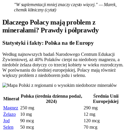
"W suplementacji mniej znaczy często więcej." — Marek,
chemik kliniczny (cytat)
Dlaczego Polacy mają problem z
minerałami? Prawdy i półprawdy
Statystyki i fakty: Polska na tle Europy
Według najnowszych badań Narodowego Centrum Edukacji
Żywieniowej, aż 40% Polaków cierpi na niedobory magnezu, a
niedobór żelaza dotyczy co trzeciej kobiety w wieku rozrodczym.
W porównaniu do średniej europejskiej, Polacy mają również
większy problem z niedoborem jodu i selenu.
Polska (średnia dzienna podaż,
Średnia Unii
Minerał
2024)
Europejskiej
Magnez
250 mg
290 mg
Żelazo
10 mg
12 mg
Jod
90 mcg
120 mcg
Selen
50 mcg
70 mcg