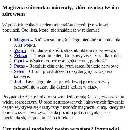
Magiczna siódemka: minerały, które rządzą twoim
zdrowiem
W polskich realiach siedem minerałów decyduje o zdrowiu
populacji. Oto lista, której nie znajdziesz w reklamie:
Magnez
– Król stresu i mięśni. Jego niedobór to epidemia
XXI wieku.
Wapń
– Fundament kości, strażnik układu nerwowego.
Żelazo
– Transportuje tlen, kluczowy zwłaszcza dla kobiet.
Cynk
– Wspiera odporność, gojenie ran, płodność.
Potas
– Reguluje ciśnienie, rytm serca, funkcje nerwowe.
Selen
– Chroni przed stresem oksydacyjnym, wspiera
tarczycę.
Jod
– Bez niego nie ma prawidłowej pracy tarczycy,
szczególnie ważny dla dzieci i kobiet w ciąży.
Przypadki z życia: Polki masowo niedoborują żelaza, zwłaszcza w
wieku rozrodczym. U osób zestresowanych i aktywnych fizycznie
często wykrywa się drastyczny niedobór magnezu. Zimą, kiedy nie
jemy świeżych warzyw, spada poziom potasu i cynku – co
przekłada się na podatność na infekcje.
Czy minerał może być twoim wrogiem? Przypadki