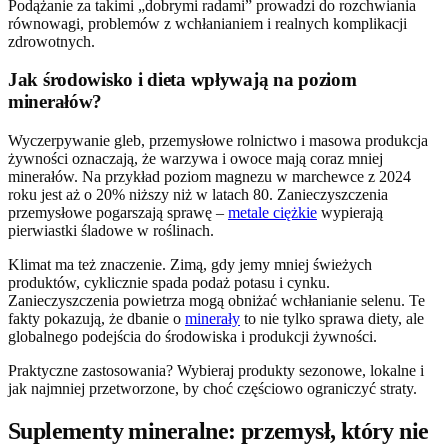
Podążanie za takimi „dobrymi radami” prowadzi do rozchwiania
równowagi, problemów z wchłanianiem i realnych komplikacji
zdrowotnych.
Jak środowisko i dieta wpływają na poziom
minerałów?
Wyczerpywanie gleb, przemysłowe rolnictwo i masowa produkcja
żywności oznaczają, że warzywa i owoce mają coraz mniej
minerałów. Na przykład poziom magnezu w marchewce z 2024
roku jest aż o 20% niższy niż w latach 80. Zanieczyszczenia
przemysłowe pogarszają sprawę –
metale ciężkie
wypierają
pierwiastki śladowe w roślinach.
Klimat ma też znaczenie. Zimą, gdy jemy mniej świeżych
produktów, cyklicznie spada podaż potasu i cynku.
Zanieczyszczenia powietrza mogą obniżać wchłanianie selenu. Te
fakty pokazują, że dbanie o
minerały
to nie tylko sprawa diety, ale
globalnego podejścia do środowiska i produkcji żywności.
Praktyczne zastosowania? Wybieraj produkty sezonowe, lokalne i
jak najmniej przetworzone, by choć częściowo ograniczyć straty.
Suplementy mineralne: przemysł, który nie