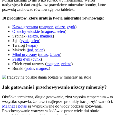
Polska kuchnia to nie tylko schabowy i ziemniaki. Wśród
tradycyjnych dań znajdziesz prawdziwe mineralne bomby, które
pozwolą zachować równowagę bez tabletek.
10 produktów, które uratują twoją mineralną równowagę:
Kasza gryczana
(
magnez
,
żelazo
,
cynk
)
Orzechy włoskie
(
magnez
,
selen
)
Szpinak (
żelazo
,
magnez
)
Jaja (
cynk
,
selen
)
Twaróg (
wapń
)
Makrela (
jod
,
selen
)
Miód gryczany
(
potas
,
żelazo
)
Pestki dyni
(
cynk
)
Chleb żytni razowy (
magnez
,
żelazo
)
Buraki (
potas
,
magnez
)
Jak gotowanie i przechowywanie niszczy minerały?
Obróbka termiczna, długie gotowanie, zbyt wysoka temperatura – to
wszystko sprawia, że nawet najlepsze produkty tracą część wartości.
Magnez
i
potas
są wypłukiwane do wody podczas gotowania.
Przechowywanie warzyw w lodówce przez wiele dni obniża