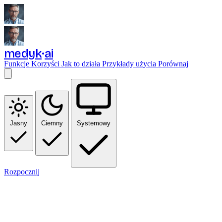
medyk
ai
Funkcje
Korzyści
Jak to działa
Przykłady użycia
Porównaj
Jasny
Ciemny
Systemowy
Rozpocznij