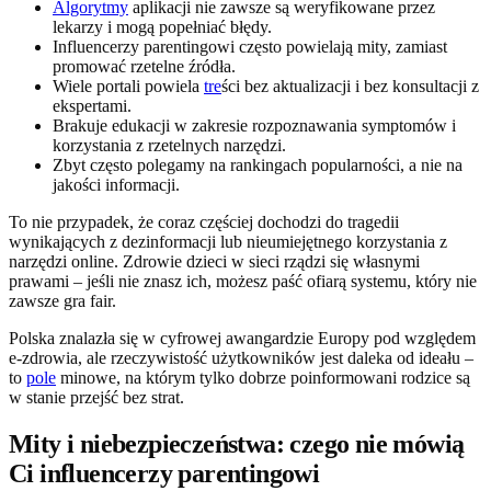
Algorytmy
aplikacji nie zawsze są weryfikowane przez
lekarzy i mogą popełniać błędy.
Influencerzy parentingowi często powielają mity, zamiast
promować rzetelne źródła.
Wiele portali powiela
tre
ści bez aktualizacji i bez konsultacji z
ekspertami.
Brakuje edukacji w zakresie rozpoznawania symptomów i
korzystania z rzetelnych narzędzi.
Zbyt często polegamy na rankingach popularności, a nie na
jakości informacji.
To nie przypadek, że coraz częściej dochodzi do tragedii
wynikających z dezinformacji lub nieumiejętnego korzystania z
narzędzi online. Zdrowie dzieci w sieci rządzi się własnymi
prawami – jeśli nie znasz ich, możesz paść ofiarą systemu, który nie
zawsze gra fair.
Polska znalazła się w cyfrowej awangardzie Europy pod względem
e-zdrowia, ale rzeczywistość użytkowników jest daleka od ideału –
to
pole
minowe, na którym tylko dobrze poinformowani rodzice są
w stanie przejść bez strat.
Mity i niebezpieczeństwa: czego nie mówią
Ci influencerzy parentingowi