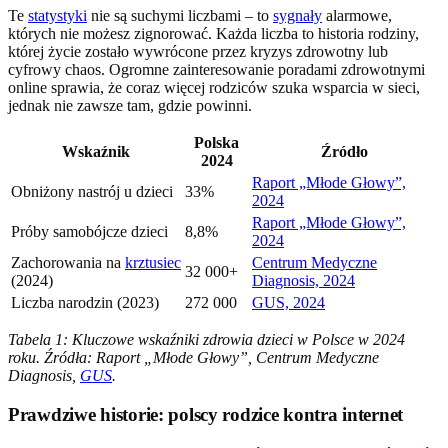
Te
statystyki
nie są suchymi liczbami – to
sygnały
alarmowe,
których nie możesz zignorować. Każda liczba to historia rodziny,
której życie zostało wywrócone przez kryzys zdrowotny lub
cyfrowy chaos. Ogromne zainteresowanie poradami zdrowotnymi
online sprawia, że coraz więcej rodziców szuka wsparcia w sieci,
jednak nie zawsze tam, gdzie powinni.
Polska
Wskaźnik
Źródło
2024
Raport „Młode Głowy”,
Obniżony nastrój u dzieci
33%
2024
Raport „Młode Głowy”,
Próby samobójcze dzieci
8,8%
2024
Zachorowania na
krztusiec
Centrum Medyczne
32 000+
(2024)
Diagnosis, 2024
Liczba narodzin (2023)
272 000
GUS, 2024
Tabela 1: Kluczowe wskaźniki zdrowia dzieci w Polsce w 2024
roku. Źródła: Raport „Młode Głowy”, Centrum Medyczne
Diagnosis,
GUS
.
Prawdziwe historie: polscy rodzice kontra internet