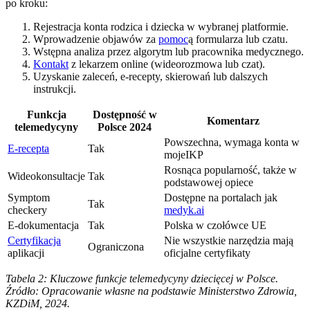
po kroku:
Rejestracja konta rodzica i dziecka w wybranej platformie.
Wprowadzenie objawów za
pomoc
ą formularza lub czatu.
Wstępna analiza przez algorytm lub pracownika medycznego.
Kontakt
z lekarzem online (wideorozmowa lub czat).
Uzyskanie zaleceń, e-recepty, skierowań lub dalszych
instrukcji.
Funkcja
Dostępność w
Komentarz
telemedycyny
Polsce 2024
Powszechna, wymaga konta w
E-recepta
Tak
mojeIKP
Rosnąca popularność, także w
Wideokonsultacje
Tak
podstawowej opiece
Symptom
Dostępne na portalach jak
Tak
checkery
medyk.ai
E-dokumentacja
Tak
Polska w czołówce UE
Certyfikacja
Nie wszystkie narzędzia mają
Ograniczona
aplikacji
oficjalne certyfikaty
Tabela 2: Kluczowe funkcje telemedycyny dziecięcej w Polsce.
Źródło: Opracowanie własne na podstawie Ministerstwo Zdrowia,
KZDiM, 2024.