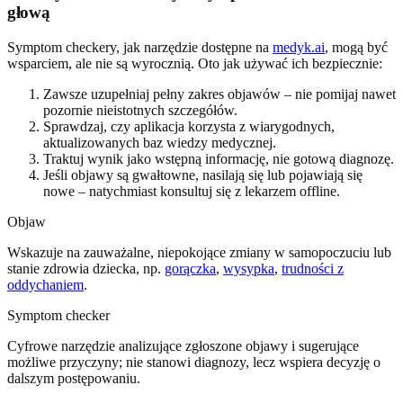
głową
Symptom checkery, jak narzędzie dostępne na
medyk.ai
, mogą być
wsparciem, ale nie są wyrocznią. Oto jak używać ich bezpiecznie:
Zawsze uzupełniaj pełny zakres objawów – nie pomijaj nawet
pozornie nieistotnych szczegółów.
Sprawdzaj, czy aplikacja korzysta z wiarygodnych,
aktualizowanych baz wiedzy medycznej.
Traktuj wynik jako wstępną informację, nie gotową diagnozę.
Jeśli objawy są gwałtowne, nasilają się lub pojawiają się
nowe – natychmiast konsultuj się z lekarzem offline.
Objaw
Wskazuje na zauważalne, niepokojące zmiany w samopoczuciu lub
stanie zdrowia dziecka, np.
gorączka
,
wysypka
,
trudności z
oddychaniem
.
Symptom checker
Cyfrowe narzędzie analizujące zgłoszone objawy i sugerujące
możliwe przyczyny; nie stanowi diagnozy, lecz wspiera decyzję o
dalszym postępowaniu.