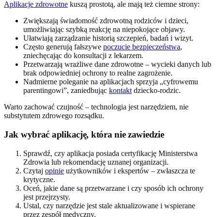
Aplikacje zdrowotne
kuszą prostotą, ale mają też ciemne strony:
Zwiększają świadomość zdrowotną rodziców i dzieci,
umożliwiając szybką reakcję na niepokojące objawy.
Ułatwiają zarządzanie historią szczepień, badań i wizyt.
Często generują fałszywe
poczucie bezpieczeństwa
,
zniechęcając do konsultacji z lekarzem.
Przetwarzają wrażliwe dane zdrowotne – wycieki danych lub
brak odpowiedniej ochrony to realne zagrożenie.
Nadmierne poleganie na aplikacjach sprzyja „cyfrowemu
parentingowi”, zaniedbując
kontakt
dziecko-rodzic.
Warto zachować czujność – technologia jest narzędziem, nie
substytutem zdrowego rozsądku.
Jak wybrać aplikację, która nie zawiedzie
Sprawdź, czy aplikacja posiada certyfikację Ministerstwa
Zdrowia lub rekomendację uznanej organizacji.
Czytaj
opinie
użytkowników i ekspertów – zwłaszcza te
krytyczne.
Oceń, jakie dane są przetwarzane i czy sposób ich ochrony
jest przejrzysty.
Ustal, czy narzędzie jest stale aktualizowane i wspierane
przez zespół medyczny.