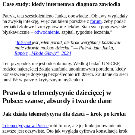
Case study: kiedy internetowa diagnoza zawiodła
Patryk, tata sześcioletniego Janka, opowiada: „Objawy wyglądały
na zwykłą infekcję, więc zaufałem poradzie z
forum
, żeby podać
herbatki ziołowe i zrezygnować z leków. Stan syna pogorszył się
błyskawicznie –
odwodnienie
, szpital, tygodnie leczenia.”
"
Internet
jest pełen porad, ale brak weryfikacji kosztował
mnie zdrowie mojego dziecka." — Patryk, tata Janka,
Raport „Młode Głowy”, 2024
Ten przypadek nie jest odosobniony. Według badań UNICEF,
rodzice najczęściej żałują zaufania anonimowym poradom, kiedy
konsekwencje dotykają bezpośrednio ich dzieci. Zaufanie do sieci
musi iść w parze z krytycznym myśleniem.
Prawda o telemedycynie dziecięcej w
Polsce: szanse, absurdy i twarde dane
Jak działa telemedycyna dla dzieci – krok po kroku
Telemedycyna w Polsce
robi furorę, ale jej funkcjonowanie nie
zawsze jest oczywiste. Oto jak wygląda cyfrowa konsultacja krok