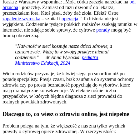
Kasia z Warszawy wspomina: „Moja córka zaczęła narzekać na
ból
brzucha
i gorączkę. Zamiast od razu dzwonić do lekarza,
przeszukałam fora. Ktoś pisał, żeby dać zioła. Efekt? Ostre
zapalenie wyrostka
– szpital i
operacja
.” Ta historia nie jest
wyjątkiem. Codziennie tysiące polskich rodziców szukają ratunku w
internecie, nie zdając sobie sprawy, że cyfrowe
porady
mogą być
bronią obosieczną.
"Naiwność w sieci kosztuje nasze dzieci zdrowie, a
czasem życie. Widzę to w swojej praktyce niemal
codziennie." — dr Anna Wysocka,
pediatra
,
Ministerstwo Edukacji, 2024
Wielu rodziców przyznaje, że łatwiej sięga po smartfon niż po
poradę specjalisty. Presja czasu, brak zaufania do systemu ochrony
zdrowia czy po prostu bezradność popychają do wyborów, które
mają dramatyczne konsekwencje. W efekcie rośnie liczba
przypadków, w których błędna diagnoza z sieci prowadzi do
realnych powikłań zdrowotnych.
Dlaczego to, co wiesz o zdrowiu online, jest niepełne
Problem polega na tym, że większość z nas zna tylko wycinek
prawdy o cyfrowej opiece zdrowotnej. W rzeczywistości: