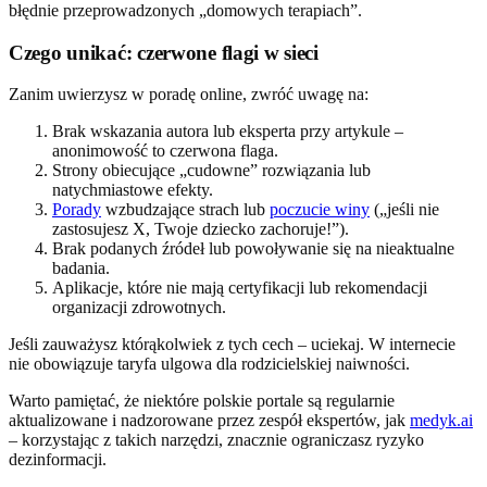
błędnie przeprowadzonych „domowych terapiach”.
Czego unikać: czerwone flagi w sieci
Zanim uwierzysz w poradę online, zwróć uwagę na:
Brak wskazania autora lub eksperta przy artykule –
anonimowość to czerwona flaga.
Strony obiecujące „cudowne” rozwiązania lub
natychmiastowe efekty.
Porady
wzbudzające strach lub
poczucie winy
(„jeśli nie
zastosujesz X, Twoje dziecko zachoruje!”).
Brak podanych źródeł lub powoływanie się na nieaktualne
badania.
Aplikacje, które nie mają certyfikacji lub rekomendacji
organizacji zdrowotnych.
Jeśli zauważysz którąkolwiek z tych cech – uciekaj. W internecie
nie obowiązuje taryfa ulgowa dla rodzicielskiej naiwności.
Warto pamiętać, że niektóre polskie portale są regularnie
aktualizowane i nadzorowane przez zespół ekspertów, jak
medyk.ai
– korzystając z takich narzędzi, znacznie ograniczasz ryzyko
dezinformacji.