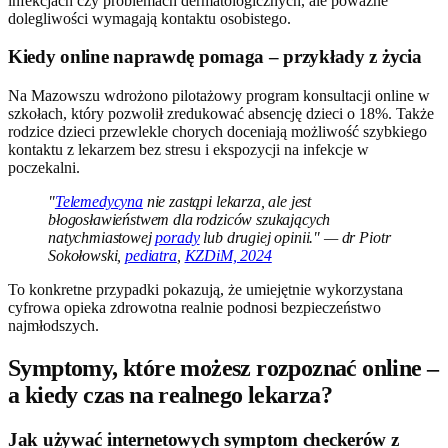
infekcjach czy problemach dermatologicznych, ale poważne
dolegliwości wymagają kontaktu osobistego.
Kiedy online naprawdę pomaga – przykłady z życia
Na Mazowszu wdrożono pilotażowy program konsultacji online w
szkołach, który pozwolił zredukować absencję dzieci o 18%. Także
rodzice dzieci przewlekle chorych doceniają możliwość szybkiego
kontaktu z lekarzem bez stresu i ekspozycji na infekcje w
poczekalni.
"
Telemedycyna
nie zastąpi lekarza, ale jest
błogosławieństwem dla rodziców szukających
natychmiastowej
porady
lub drugiej opinii." — dr Piotr
Sokołowski,
pediatra
,
KZDiM, 2024
To konkretne przypadki pokazują, że umiejętnie wykorzystana
cyfrowa opieka zdrowotna realnie podnosi bezpieczeństwo
najmłodszych.
Symptomy, które możesz rozpoznać online –
a kiedy czas na realnego lekarza?
Jak używać internetowych symptom checkerów z