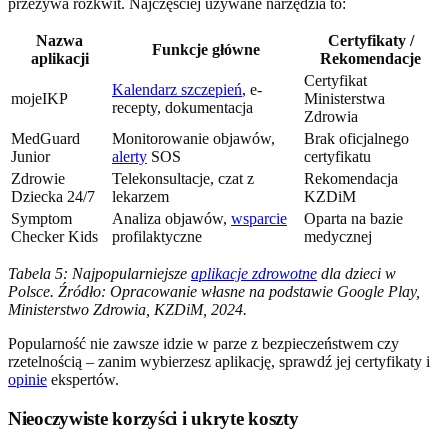
przeżywa rozkwit. Najczęściej używane narzędzia to:
Nazwa
Certyfikaty /
Funkcje główne
aplikacji
Rekomendacje
Certyfikat
Kalendarz szczepień
, e-
mojeIKP
Ministerstwa
recepty, dokumentacja
Zdrowia
MedGuard
Monitorowanie objawów,
Brak oficjalnego
Junior
alerty
SOS
certyfikatu
Zdrowie
Telekonsultacje, czat z
Rekomendacja
Dziecka 24/7
lekarzem
KZDiM
Symptom
Analiza objawów,
wsparcie
Oparta na bazie
Checker Kids
profilaktyczne
medycznej
Tabela 5: Najpopularniejsze
aplikacje zdrowotne
dla dzieci w
Polsce. Źródło: Opracowanie własne na podstawie Google Play,
Ministerstwo Zdrowia, KZDiM, 2024.
Popularność nie zawsze idzie w parze z bezpieczeństwem czy
rzetelnością – zanim wybierzesz aplikację, sprawdź jej certyfikaty i
opinie
ekspertów.
Nieoczywiste korzyści i ukryte koszty