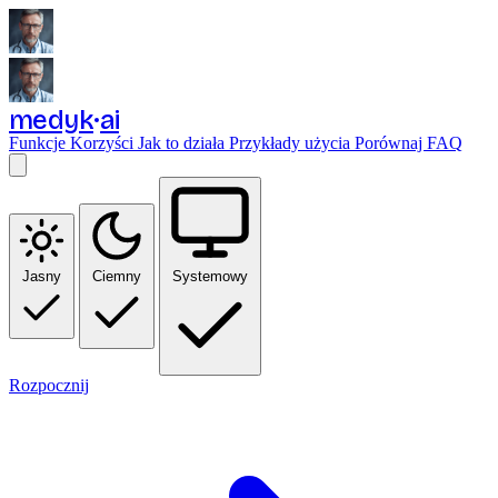
medyk
ai
Funkcje
Korzyści
Jak to działa
Przykłady użycia
Porównaj
FAQ
Jasny
Ciemny
Systemowy
Rozpocznij