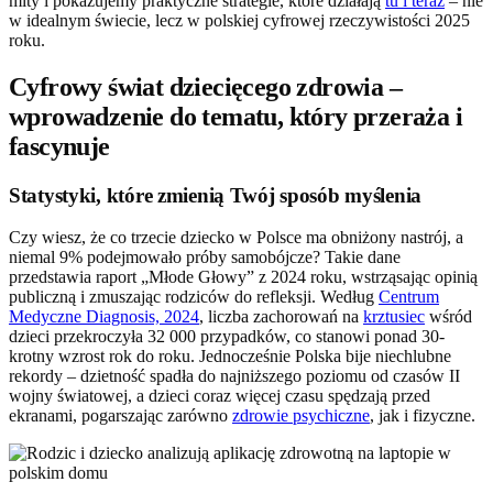
mity i pokazujemy praktyczne strategie, które działają
tu i teraz
– nie
w idealnym świecie, lecz w polskiej cyfrowej rzeczywistości 2025
roku.
Cyfrowy świat dziecięcego zdrowia –
wprowadzenie do tematu, który przeraża i
fascynuje
Statystyki, które zmienią Twój sposób myślenia
Czy wiesz, że co trzecie dziecko w Polsce ma obniżony nastrój, a
niemal 9% podejmowało próby samobójcze? Takie dane
przedstawia raport „Młode Głowy” z 2024 roku, wstrząsając opinią
publiczną i zmuszając rodziców do refleksji. Według
Centrum
Medyczne Diagnosis, 2024
, liczba zachorowań na
krztusiec
wśród
dzieci przekroczyła 32 000 przypadków, co stanowi ponad 30-
krotny wzrost rok do roku. Jednocześnie Polska bije niechlubne
rekordy – dzietność spadła do najniższego poziomu od czasów II
wojny światowej, a dzieci coraz więcej czasu spędzają przed
ekranami, pogarszając zarówno
zdrowie psychiczne
, jak i fizyczne.