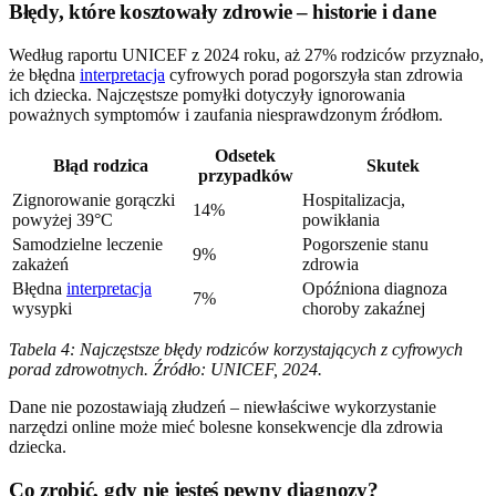
Błędy, które kosztowały zdrowie – historie i dane
Według raportu UNICEF z 2024 roku, aż 27% rodziców przyznało,
że błędna
interpretacja
cyfrowych porad pogorszyła stan zdrowia
ich dziecka. Najczęstsze pomyłki dotyczyły ignorowania
poważnych symptomów i zaufania niesprawdzonym źródłom.
Odsetek
Błąd rodzica
Skutek
przypadków
Zignorowanie gorączki
Hospitalizacja,
14%
powyżej 39°C
powikłania
Samodzielne leczenie
Pogorszenie stanu
9%
zakażeń
zdrowia
Błędna
interpretacja
Opóźniona diagnoza
7%
wysypki
choroby zakaźnej
Tabela 4: Najczęstsze błędy rodziców korzystających z cyfrowych
porad zdrowotnych. Źródło: UNICEF, 2024.
Dane nie pozostawiają złudzeń – niewłaściwe wykorzystanie
narzędzi online może mieć bolesne konsekwencje dla zdrowia
dziecka.
Co zrobić, gdy nie jesteś pewny diagnozy?