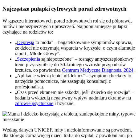
Najczęstsze pułapki cyfrowych porad zdrowotnych
W gąszczu internetowych porad zdrowotnych roi się od półprawd,
mitów i niebezpiecznych uproszczeń. Najpopularniejsze pułapki
czyhające na rodziców to:
„
Depresja
to moda” – bagatelizowanie symptomów sprawia,
że dzieci nie otrzymują wsparcia w kryzysie, o czym alarmuje
raport „Młode Głowy”.
„
Szczepienia
są niepotrzebne” – rosnący antyszczepionkowy
trend przyczynił się do 30-krotnego wzrostu przypadków
krztuśca, co potwierdza
Centrum Medyczne Diagnosis, 2024
.
„Aplikacje wiedzą lepiej niż lekarz” – symptom checkery to
narzędzia pomocnicze, nie zastępują konsultacji z
profesjonalistą.
„Czas przed ekranem nie szkodzi, jeśli dziecko się rozwija” –
badania wykazują negatywny wpływ nadmiaru ekranów na
zdrowie psychiczne
i fizyczne.
Według danych UNICEF, mity i niedoinformowanie są powodem,
dla którego coraz więcej dzieci trafia do szpitali z powikłaniami po