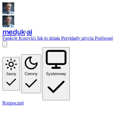
medyk
ai
Funkcje
Korzyści
Jak to działa
Przykłady użycia
Porównaj
Jasny
Ciemny
Systemowy
Rozpocznij