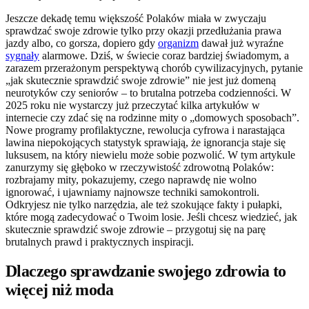
Jeszcze dekadę temu większość Polaków miała w zwyczaju
sprawdzać swoje zdrowie tylko przy okazji przedłużania prawa
jazdy albo, co gorsza, dopiero gdy
organizm
dawał już wyraźne
sygnały
alarmowe. Dziś, w świecie coraz bardziej świadomym, a
zarazem przerażonym perspektywą chorób cywilizacyjnych, pytanie
„jak skutecznie sprawdzić swoje zdrowie” nie jest już domeną
neurotyków czy seniorów – to brutalna potrzeba codzienności. W
2025 roku nie wystarczy już przeczytać kilka artykułów w
internecie czy zdać się na rodzinne mity o „domowych sposobach”.
Nowe programy profilaktyczne, rewolucja cyfrowa i narastająca
lawina niepokojących statystyk sprawiają, że ignorancja staje się
luksusem, na który niewielu może sobie pozwolić. W tym artykule
zanurzymy się głęboko w rzeczywistość zdrowotną Polaków:
rozbrajamy mity, pokazujemy, czego naprawdę nie wolno
ignorować, i ujawniamy najnowsze techniki samokontroli.
Odkryjesz nie tylko narzędzia, ale też szokujące fakty i pułapki,
które mogą zadecydować o Twoim losie. Jeśli chcesz wiedzieć, jak
skutecznie sprawdzić swoje zdrowie – przygotuj się na parę
brutalnych prawd i praktycznych inspiracji.
Dlaczego sprawdzanie swojego zdrowia to
więcej niż moda