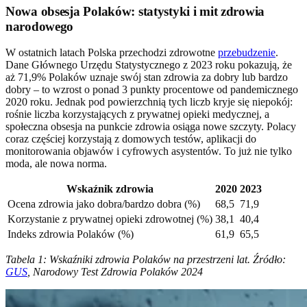
Nowa obsesja Polaków: statystyki i mit zdrowia
narodowego
W ostatnich latach Polska przechodzi zdrowotne
przebudzenie
.
Dane Głównego Urzędu Statystycznego z 2023 roku pokazują, że
aż 71,9% Polaków uznaje swój stan zdrowia za dobry lub bardzo
dobry – to wzrost o ponad 3 punkty procentowe od pandemicznego
2020 roku. Jednak pod powierzchnią tych liczb kryje się niepokój:
rośnie liczba korzystających z prywatnej opieki medycznej, a
społeczna obsesja na punkcie zdrowia osiąga nowe szczyty. Polacy
coraz częściej korzystają z domowych testów, aplikacji do
monitorowania objawów i cyfrowych asystentów. To już nie tylko
moda, ale nowa norma.
Wskaźnik zdrowia
2020
2023
Ocena zdrowia jako dobra/bardzo dobra (%)
68,5
71,9
Korzystanie z prywatnej opieki zdrowotnej (%)
38,1
40,4
Indeks zdrowia Polaków (%)
61,9
65,5
Tabela 1: Wskaźniki zdrowia Polaków na przestrzeni lat. Źródło:
GUS
, Narodowy Test Zdrowia Polaków 2024