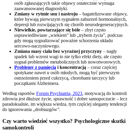
osób zgłaszających takie objawy ostatecznie wymaga
zaawansowanej diagnostyki.
Zmiany w rytmie snu i nastroju
– bagatelizowane objawy,
które bywają pierwszym sygnałem zaburzeń hormonalnych,
depresji lub rozwijających się chorób neurodegeneracyjnych.
Niewielkie, powtarzające się bóle
– zbyt często
usprawiedliwiane „wiekiem” lub „trybem życia”, podczas
gdy mogą sygnalizować poważne schorzenia układu
sercowo-naczyniowego.
Zmiana masy ciała bez wyraźnej przyczyny
– nagły
spadek lub wzrost wagi to nie tylko efekt diety, ale często
sygnał problemów metabolicznych lub nowotworowych.
Problemy z pamięcią
i koncentracją
– coraz częściej
spotykane nawet u osób młodych, mogą być pierwszym
ostrzeżeniem przed cukrzycą, chorobami tarczycy lub
początkami Alzheimera.
Według raportów
Forum Psychiatria, 2023
, motywacją do kontroli
zdrowia jest dłuższe życie, sprawność i dobre samopoczucie – lecz
paradoksalnie, im większa wiedza, tym częściej ulegamy tendencji
do ignorowania „drobiazgów”.
Czy warto wiedzieć wszystko? Psychologiczne skutki
samokontroli