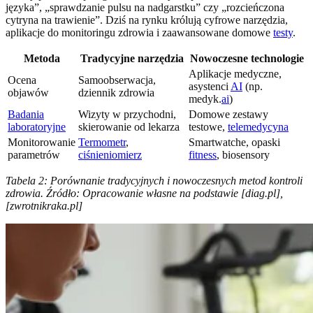
języka”, „sprawdzanie pulsu na nadgarstku” czy „rozcieńczona
cytryna na trawienie”. Dziś na rynku królują cyfrowe narzędzia,
aplikacje do monitoringu zdrowia i zaawansowane domowe
testy
.
Metoda
Tradycyjne narzędzia
Nowoczesne technologie
Aplikacje medyczne,
Ocena
Samoobserwacja,
asystenci
AI
(np.
objawów
dziennik zdrowia
medyk.
ai
)
Badania
Wizyty w przychodni,
Domowe zestawy
laboratoryjne
skierowanie od lekarza
testowe,
telemedycyna
Monitorowanie
Termometr
,
Smartwatche, opaski
parametrów
ciśnieniomierz
fitness
, biosensory
Tabela 2: Porównanie tradycyjnych i nowoczesnych metod kontroli
zdrowia. Źródło: Opracowanie własne na podstawie [diag.pl],
[zwrotnikraka.pl]