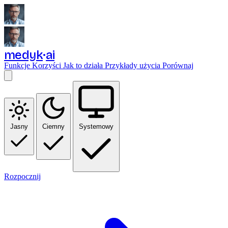
medyk
ai
Funkcje
Korzyści
Jak to działa
Przykłady użycia
Porównaj
Jasny
Ciemny
Systemowy
Rozpocznij