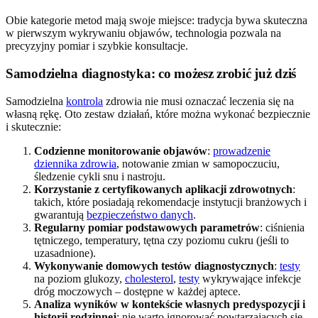
Obie kategorie metod mają swoje miejsce: tradycja bywa skuteczna
w pierwszym wykrywaniu objawów, technologia pozwala na
precyzyjny pomiar i szybkie konsultacje.
Samodzielna diagnostyka: co możesz zrobić już dziś
Samodzielna
kontrola
zdrowia nie musi oznaczać leczenia się na
własną rękę. Oto zestaw działań, które można wykonać bezpiecznie
i skutecznie:
Codzienne monitorowanie objawów
:
prowadzenie
dziennika zdrowia
, notowanie zmian w samopoczuciu,
śledzenie cykli snu i nastroju.
Korzystanie z certyfikowanych aplikacji zdrowotnych
:
takich, które posiadają rekomendacje instytucji branżowych i
gwarantują
bezpieczeństwo danych
.
Regularny pomiar podstawowych parametrów
: ciśnienia
tętniczego, temperatury, tętna czy poziomu cukru (jeśli to
uzasadnione).
Wykonywanie domowych testów diagnostycznych
:
testy
na poziom glukozy,
cholesterol
,
testy
wykrywające infekcje
dróg moczowych – dostępne w każdej aptece.
Analiza wyników w kontekście własnych predyspozycji i
historii rodzinnej
: nie warto ignorować powtarzających się