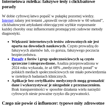
Internetowa ruletka: fałszywe testy i clickbaitowe
porady
W dobie cyfrowej łatwo popaść w pułapkę pozornej wiedzy.
Internet
zalany jest testami „sprawdź swoje zdrowie w 60 sekund”,
clickbaitowymi artykułami obiecującymi szybkie rozpoznanie
każdej choroby oraz influencerami promującymi cudowne metody
diagnostyki.
Większość internetowych testów zdrowotnych nie jest
oparta na dowodach naukowych.
Często prowadzą do
fałszywych alarmów lub, co gorsza, fałszywego poczucia
bezpieczeństwa.
Porady
z forów i grup społecznościowych są często
sprzeczne i niesprawdzone.
Analiza przeprowadzona w
2024 roku wykazała, że aż 68% „medycznych porad” w
polskich mediach społecznościowych nie miało potwierdzenia
w rzetelnych badaniach klinicznych.
Aplikacje bez certyfikatów medycznych mogą gromadzić
dane i wykorzystywać je niezgodnie z przeznaczeniem.
Brak transparentności w sposobie działania wielu narzędzi
cyfrowych niesie poważne ryzyko dla prywatności.
Czego nie powie ci influencer: typowe mity zdrowotne