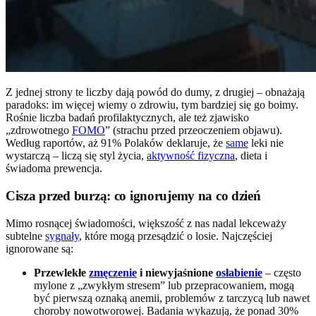
Z jednej strony te liczby dają powód do dumy, z drugiej – obnażają
paradoks: im więcej wiemy o zdrowiu, tym bardziej się go boimy.
Rośnie liczba badań profilaktycznych, ale też zjawisko
„zdrowotnego
FOMO
” (strachu przed przeoczeniem objawu).
Według raportów, aż 91% Polaków deklaruje, że
same
leki nie
wystarczą – liczą się styl życia,
aktywność fizyczna
, dieta i
świadoma prewencja.
Cisza przed burzą: co ignorujemy na co dzień
Mimo rosnącej świadomości, większość z nas nadal lekceważy
subtelne
sygnały
, które mogą przesądzić o losie. Najczęściej
ignorowane są:
Przewlekłe
zmęczenie
i niewyjaśnione
osłabienie
– często
mylone z „zwykłym stresem” lub przepracowaniem, mogą
być pierwszą oznaką anemii, problemów z tarczycą lub nawet
choroby nowotworowej. Badania wykazują, że ponad 30%