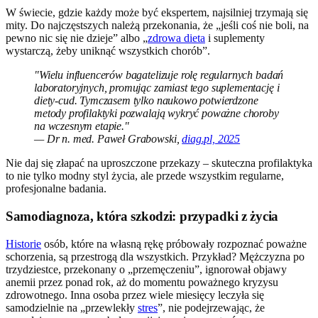
W świecie, gdzie każdy może być ekspertem, najsilniej trzymają się
mity. Do najczęstszych należą przekonania, że „jeśli coś nie boli, na
pewno nic się nie dzieje” albo „
zdrowa dieta
i suplementy
wystarczą, żeby uniknąć wszystkich chorób”.
"Wielu influencerów bagatelizuje rolę regularnych badań
laboratoryjnych, promując zamiast tego suplementację i
diety-cud. Tymczasem tylko naukowo potwierdzone
metody profilaktyki pozwalają wykryć poważne choroby
na wczesnym etapie."
— Dr n. med. Paweł Grabowski,
diag.pl, 2025
Nie daj się złapać na uproszczone przekazy – skuteczna profilaktyka
to nie tylko modny styl życia, ale przede wszystkim regularne,
profesjonalne badania.
Samodiagnoza, która szkodzi: przypadki z życia
Historie
osób, które na własną rękę próbowały rozpoznać poważne
schorzenia, są przestrogą dla wszystkich. Przykład? Mężczyzna po
trzydziestce, przekonany o „przemęczeniu”, ignorował objawy
anemii przez ponad rok, aż do momentu poważnego kryzysu
zdrowotnego. Inna osoba przez wiele miesięcy leczyła się
samodzielnie na „przewlekły
stres
”, nie podejrzewając, że