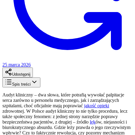
25 marca 2026
Udostępnij
Spis treści
Audyt kliniczny – dwa słowa, które potrafią wywołać palpitacje
serca zarówno u personelu medycznego, jak i zarządzających
szpitalami, choć oficjalnie mają poprawiać
jakość opieki
zdrowotnej. W Polsce audyt kliniczny to nie tylko procedura, lecz
także społeczny fenomen: z jednej strony narzędzie poprawy
bezpieczeństwa pacjentów, z drugiej – źródło
lęk
ów, niejasności i
biurokratycznego absurdu. Gdzie leży prawda o jego rzeczywistym
wpływie? Czy to faktycznie rewolucja, czy pozorny mechanizm