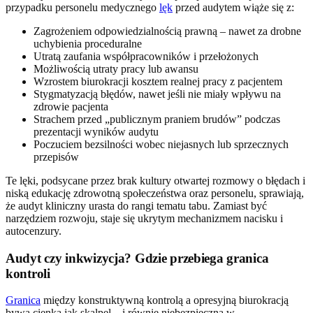
przypadku personelu medycznego
lęk
przed audytem wiąże się z:
Zagrożeniem odpowiedzialnością prawną – nawet za drobne
uchybienia proceduralne
Utratą zaufania współpracowników i przełożonych
Możliwością utraty pracy lub awansu
Wzrostem biurokracji kosztem realnej pracy z pacjentem
Stygmatyzacją błędów, nawet jeśli nie miały wpływu na
zdrowie pacjenta
Strachem przed „publicznym praniem brudów” podczas
prezentacji wyników audytu
Poczuciem bezsilności wobec niejasnych lub sprzecznych
przepisów
Te lęki, podsycane przez brak kultury otwartej rozmowy o błędach i
niską edukację zdrowotną społeczeństwa oraz personelu, sprawiają,
że audyt kliniczny urasta do rangi tematu tabu. Zamiast być
narzędziem rozwoju, staje się ukrytym mechanizmem nacisku i
autocenzury.
Audyt czy inkwizycja? Gdzie przebiega granica
kontroli
Granica
między konstruktywną kontrolą a opresyjną biurokracją
bywa cienka jak skalpel – i równie niebezpieczna w