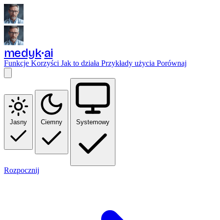
medyk
ai
Funkcje
Korzyści
Jak to działa
Przykłady użycia
Porównaj
Jasny
Ciemny
Systemowy
Rozpocznij