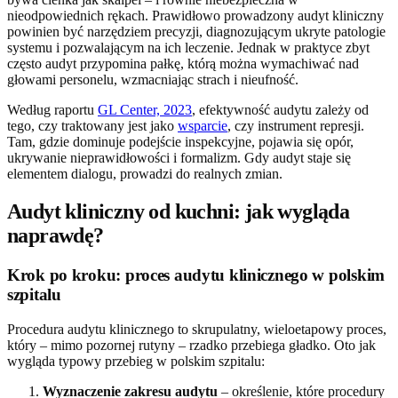
nieodpowiednich rękach. Prawidłowo prowadzony audyt kliniczny
powinien być narzędziem precyzji, diagnozującym ukryte patologie
systemu i pozwalającym na ich leczenie. Jednak w praktyce zbyt
często audyt przypomina pałkę, którą można wymachiwać nad
głowami personelu, wzmacniając strach i nieufność.
Według raportu
GL Center, 2023
, efektywność audytu zależy od
tego, czy traktowany jest jako
wsparcie
, czy instrument represji.
Tam, gdzie dominuje podejście inspekcyjne, pojawia się opór,
ukrywanie nieprawidłowości i formalizm. Gdy audyt staje się
elementem dialogu, prowadzi do realnych zmian.
Audyt kliniczny od kuchni: jak wygląda
naprawdę?
Krok po kroku: proces audytu klinicznego w polskim
szpitalu
Procedura audytu klinicznego to skrupulatny, wieloetapowy proces,
który – mimo pozornej rutyny – rzadko przebiega gładko. Oto jak
wygląda typowy przebieg w polskim szpitalu:
Wyznaczenie zakresu audytu
– określenie, które procedury