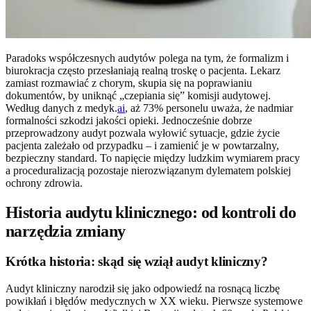
Paradoks współczesnych audytów polega na tym, że formalizm i
biurokracja często przesłaniają realną troskę o pacjenta. Lekarz
zamiast rozmawiać z chorym, skupia się na poprawianiu
dokumentów, by uniknąć „czepiania się” komisji audytowej.
Według danych z medyk.
ai
, aż 73% personelu uważa, że nadmiar
formalności szkodzi jakości opieki. Jednocześnie dobrze
przeprowadzony audyt pozwala wyłowić sytuacje, gdzie życie
pacjenta zależało od przypadku – i zamienić je w powtarzalny,
bezpieczny standard. To napięcie między ludzkim wymiarem pracy
a proceduralizacją pozostaje nierozwiązanym dylematem polskiej
ochrony zdrowia.
Historia audytu klinicznego: od kontroli do
narzędzia zmiany
Krótka historia: skąd się wziął audyt kliniczny?
Audyt kliniczny narodził się jako odpowiedź na rosnącą liczbę
powikłań i błędów medycznych w XX wieku. Pierwsze systemowe