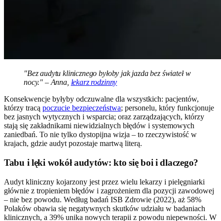
"Bez audytu klinicznego byłoby jak jazda bez świateł w
nocy." – Anna,
lekarz rodzinny
Konsekwencje byłyby odczuwalne dla wszystkich: pacjentów,
którzy tracą
poczucie bezpieczeństwa
; personelu, który funkcjonuje
bez jasnych wytycznych i wsparcia; oraz zarządzających, którzy
stają się zakładnikami niewidzialnych błędów i systemowych
zaniedbań. To nie tylko dystopijna wizja – to rzeczywistość w
krajach, gdzie audyt pozostaje martwą literą.
Tabu i lęki wokół audytów: kto się boi i dlaczego?
Audyt kliniczny kojarzony jest przez wielu lekarzy i pielęgniarki
głównie z tropieniem błędów i zagrożeniem dla pozycji zawodowej
– nie bez powodu. Według badań ISB Zdrowie (2022), aż 58%
Polaków obawia się negatywnych skutków udziału w badaniach
klinicznych, a 39% unika nowych terapii z powodu niepewności. W