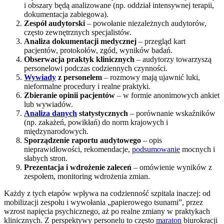
i obszary będą analizowane (np. oddział intensywnej terapii,
dokumentacja zabiegowa).
Zespół audytorski
– powołanie niezależnych audytorów,
często zewnętrznych specjalistów.
Analiza dokumentacji medycznej
– przegląd kart
pacjentów, protokołów, zgód, wyników badań.
Obserwacja praktyk klinicznych
– audytorzy towarzyszą
personelowi podczas codziennych czynności.
Wywiady
z personelem
– rozmowy mają ujawnić luki,
nieformalne procedury i realne praktyki.
Zbieranie opinii pacjentów
– w formie anonimowych ankiet
lub wywiadów.
Analiza danych
statystycznych
– porównanie wskaźników
(np. zakażeń, powikłań) do norm krajowych i
międzynarodowych.
Sporządzenie raportu audytowego
– opis
nieprawidłowości, rekomendacje,
podsumowanie
mocnych i
słabych stron.
Prezentacja i wdrożenie zaleceń
– omówienie wyników z
zespołem, monitoring wdrożenia zmian.
Każdy z tych etapów wpływa na codzienność szpitala inaczej: od
mobilizacji zespołu i wywołania „papierowego tsunami”, przez
wzrost napięcia psychicznego, aż po realne zmiany w praktykach
klinicznych. Z perspektywy personelu to często
maraton
biurokracji