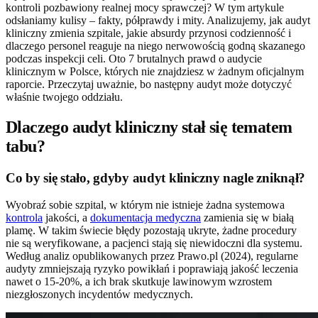
kontroli pozbawiony realnej mocy sprawczej? W tym artykule
odsłaniamy kulisy – fakty, półprawdy i mity. Analizujemy, jak audyt
kliniczny zmienia szpitale, jakie absurdy przynosi codzienność i
dlaczego personel reaguje na niego nerwowością godną skazanego
podczas inspekcji celi. Oto 7 brutalnych prawd o audycie
klinicznym w Polsce, których nie znajdziesz w żadnym oficjalnym
raporcie. Przeczytaj uważnie, bo następny audyt może dotyczyć
właśnie twojego oddziału.
Dlaczego audyt kliniczny stał się tematem
tabu?
Co by się stało, gdyby audyt kliniczny nagle zniknął?
Wyobraź sobie szpital, w którym nie istnieje żadna systemowa
kontrola
jakości, a
dokumentacja medyczna
zamienia się w białą
plamę. W takim świecie błędy pozostają ukryte, żadne procedury
nie są weryfikowane, a pacjenci stają się niewidoczni dla systemu.
Według analiz opublikowanych przez Prawo.pl (2024), regularne
audyty zmniejszają ryzyko powikłań i poprawiają jakość leczenia
nawet o 15-20%, a ich brak skutkuje lawinowym wzrostem
niezgłoszonych incydentów medycznych.