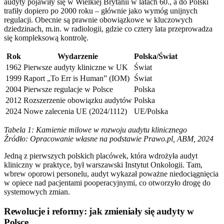
audyty pojawiły się w Wielkiej Brytanii w latach 60., a do Polski
trafiły dopiero po 2000 roku – głównie jako wymóg unijnych
regulacji. Obecnie są prawnie obowiązkowe w kluczowych
dziedzinach, m.in. w radiologii, gdzie co cztery lata przeprowadza
się kompleksową kontrolę.
Rok
Wydarzenie
Polska/Świat
1962
Pierwsze audyty kliniczne w UK
Świat
1999
Raport „To Err is Human” (IOM)
Świat
2004
Pierwsze regulacje w Polsce
Polska
2012
Rozszerzenie obowiązku audytów
Polska
2024
Nowe zalecenia UE (2024/1112)
UE/Polska
Tabela 1: Kamienie milowe w rozwoju audytu klinicznego
Źródło: Opracowanie własne na podstawie Prawo.pl, ABM, 2024
Jedną z pierwszych polskich placówek, która wdrożyła audyt
kliniczny w praktyce, był warszawski Instytut Onkologii. Tam,
wbrew oporowi personelu, audyt wykazał poważne niedociągnięcia
w opiece nad pacjentami pooperacyjnymi, co otworzyło drogę do
systemowych zmian.
Rewolucje i reformy: jak zmieniały się audyty w
Polsce