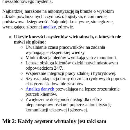
nieszablonowego myślenia.
Najbardziej narażone na automatyzację są branże o wysokim
udziale powtarzalnych czynności: logistyka, e-commerce,
podstawowa księgowość. Najmniej: kreatywne, strategiczne,
wymagające złożonej
analizy
, zdrowie.
Ukryte korzyści asystentów wirtualnych, o których nie
mówi się głośno:
Uwalnianie czasu pracowników na zadania
wymagające eksperckiej wiedzy.
Minimalizacja błędów wynikających z monotonii.
Lepsza obsługa klientów dzięki natychmiastowym
odpowiedziom 24/7.
Wspieranie integracji pracy zdalnej i hybrydowej.
Szybsza adaptacja firmy do zmian rynkowych poprzez
elastyczne skalowanie zasobów.
Analiza danych
pozwalająca na lepsze zrozumienie
potrzeb klientów.
Zwiększenie dostępności usług dla osób z
niepełnosprawnościami poprzez automatyzację
komunikacji tekstowej i głosowej.
Mit 2: Każdy asystent wirtualny jest taki sam