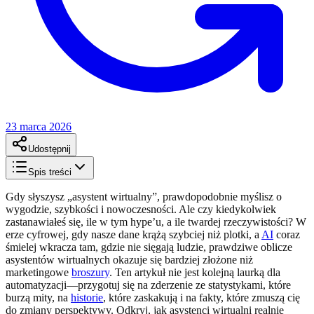
23 marca 2026
Udostępnij
Spis treści
Gdy słyszysz „asystent wirtualny”, prawdopodobnie myślisz o
wygodzie, szybkości i nowoczesności. Ale czy kiedykolwiek
zastanawiałeś się, ile w tym hype’u, a ile twardej rzeczywistości? W
erze cyfrowej, gdy nasze dane krążą szybciej niż plotki, a
AI
coraz
śmielej wkracza tam, gdzie nie sięgają ludzie, prawdziwe oblicze
asystentów wirtualnych okazuje się bardziej złożone niż
marketingowe
broszury
. Ten artykuł nie jest kolejną laurką dla
automatyzacji—przygotuj się na zderzenie ze statystykami, które
burzą mity, na
historie
, które zaskakują i na fakty, które zmuszą cię
do zmiany perspektywy. Odkryj, jak asystenci wirtualni realnie