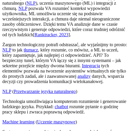
naturalnego (
NLP
), uczenia maszynowego (ML) i integracji z
chmurą.
NLP
pozwala VA rozumieć kontekst wypowiedzi
użytkownika, ML umożliwia uczenie się na podstawie
wcześniejszych interakcji, a chmura daje niemal nieograniczone
zasoby obliczeniowe. Dzięki temu VA analizuje dane w czasie
rzeczywistym i generuje odpowiedzi, które coraz trudniej odróżnić
od tych ludzkich[
Ranktracker, 2023
].
Żargon technologiczny potrafi odstraszać, ale wyjaśnijmy to prosto:
NLP
to jak
tłumacz
, który rozumie, co mówisz, a ML to uczeń,
który zapamiętuje, jak najlepiej ci odpowiedzieć. API? To
bezpieczny tunel, którym VA łączy się z innymi systemami – jak
sekretne przejście między dwoma biurami.
Integracja
tych
elementów pozwala na tworzenie asystentów wirtualnych nie tylko
do prostych zadań, ale i zaawansowanej
analizy
danych, wsparcia
decyzji czy prowadzenia komunikacji wielokanałowej.
NLP
(
Przetwarzanie języka naturalnego
)
Technologia umożliwiająca komputerom rozumienie i generowanie
ludzkiego języka. Przykład:
chatbot
rozumie pytanie o godzinę
pracy sklepu i zwraca poprawną odpowiedź.
Machine learning
(
Uczenie maszynowe
)