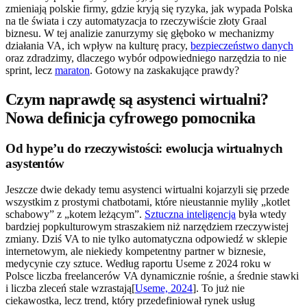
zmieniają polskie firmy, gdzie kryją się ryzyka, jak wypada Polska
na tle świata i czy automatyzacja to rzeczywiście złoty Graal
biznesu. W tej analizie zanurzymy się głęboko w mechanizmy
działania VA, ich wpływ na kulturę pracy,
bezpieczeństwo danych
oraz zdradzimy, dlaczego wybór odpowiedniego narzędzia to nie
sprint, lecz
maraton
. Gotowy na zaskakujące prawdy?
Czym naprawdę są asystenci wirtualni?
Nowa definicja cyfrowego pomocnika
Od hype’u do rzeczywistości: ewolucja wirtualnych
asystentów
Jeszcze dwie dekady temu asystenci wirtualni kojarzyli się przede
wszystkim z prostymi chatbotami, które nieustannie myliły „kotlet
schabowy” z „kotem leżącym”.
Sztuczna inteligencja
była wtedy
bardziej popkulturowym straszakiem niż narzędziem rzeczywistej
zmiany. Dziś VA to nie tylko automatyczna odpowiedź w sklepie
internetowym, ale niekiedy kompetentny partner w biznesie,
medycynie czy sztuce. Według raportu Useme z 2024 roku w
Polsce liczba freelancerów VA dynamicznie rośnie, a średnie stawki
i liczba zleceń stale wzrastają[
Useme, 2024
]. To już nie
ciekawostka, lecz trend, który przedefiniował rynek usług