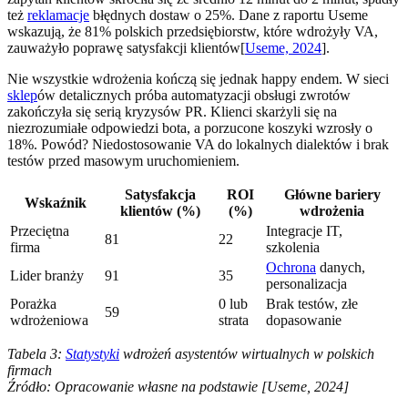
też
reklamacje
błędnych dostaw o 25%. Dane z raportu Useme
wskazują, że 81% polskich przedsiębiorstw, które wdrożyły VA,
zauważyło poprawę satysfakcji klientów[
Useme, 2024
].
Nie wszystkie wdrożenia kończą się jednak happy endem. W sieci
sklep
ów detalicznych próba automatyzacji obsługi zwrotów
zakończyła się serią kryzysów PR. Klienci skarżyli się na
niezrozumiałe odpowiedzi bota, a porzucone koszyki wzrosły o
18%. Powód? Niedostosowanie VA do lokalnych dialektów i brak
testów przed masowym uruchomieniem.
Satysfakcja
ROI
Główne bariery
Wskaźnik
klientów (%)
(%)
wdrożenia
Przeciętna
Integracje IT,
81
22
firma
szkolenia
Ochrona
danych,
Lider branży
91
35
personalizacja
Porażka
0 lub
Brak testów, złe
59
wdrożeniowa
strata
dopasowanie
Tabela 3:
Statystyki
wdrożeń asystentów wirtualnych w polskich
firmach
Źródło: Opracowanie własne na podstawie [Useme, 2024]