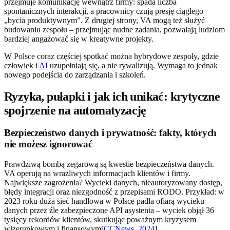
przejmuje komunikację wewnątrz firmy: spada liczba
spontanicznych interakcji, a pracownicy czują presję ciągłego
„bycia produktywnym”. Z drugiej strony, VA mogą też służyć
budowaniu zespołu – przejmując nudne zadania, pozwalają ludziom
bardziej angażować się w kreatywne projekty.
W Polsce coraz częściej spotkać można hybrydowe zespoły, gdzie
człowiek i
AI
uzupełniają się, a nie rywalizują. Wymaga to jednak
nowego podejścia do zarządzania i szkoleń.
Ryzyka, pułapki i jak ich unikać: krytyczne
spojrzenie na automatyzację
Bezpieczeństwo danych i prywatność: fakty, których
nie możesz ignorować
Prawdziwą bombą zegarową są kwestie bezpieczeństwa danych.
VA operują na wrażliwych informacjach klientów i firmy.
Największe zagrożenia? Wycieki danych, nieautoryzowany dostęp,
błędy integracji oraz niezgodność z przepisami RODO. Przykład: w
2023 roku duża sieć handlowa w Polsce padła ofiarą wycieku
danych przez źle zabezpieczone API asystenta – wyciek objął 36
tysięcy rekordów klientów, skutkując poważnym kryzysem
wizerunkowym i finansowym[
CCNews, 2024
].