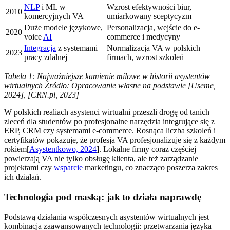
NLP
i ML w
Wzrost efektywności biur,
2010
komercyjnych VA
umiarkowany sceptycyzm
Duże modele językowe,
Personalizacja, wejście do e-
2020
voice
AI
commerce i medycyny
Integracja
z systemami
Normalizacja VA w polskich
2023
pracy zdalnej
firmach, wzrost szkoleń
Tabela 1: Najważniejsze kamienie milowe w historii asystentów
wirtualnych
Źródło: Opracowanie własne na podstawie [Useme,
2024], [CRN.pl, 2023]
W polskich realiach asystenci wirtualni przeszli drogę od tanich
zleceń dla studentów po profesjonalne narzędzia integrujące się z
ERP, CRM czy systemami e-commerce. Rosnąca liczba szkoleń i
certyfikatów pokazuje, że profesja VA profesjonalizuje się z każdym
rokiem[
Asystentkowo, 2024
]. Lokalne firmy coraz częściej
powierzają VA nie tylko obsługę klienta, ale też zarządzanie
projektami czy
wsparcie
marketingu, co znacząco poszerza zakres
ich działań.
Technologia pod maską: jak to działa naprawdę
Podstawą działania współczesnych asystentów wirtualnych jest
kombinacja zaawansowanych technologii: przetwarzania języka