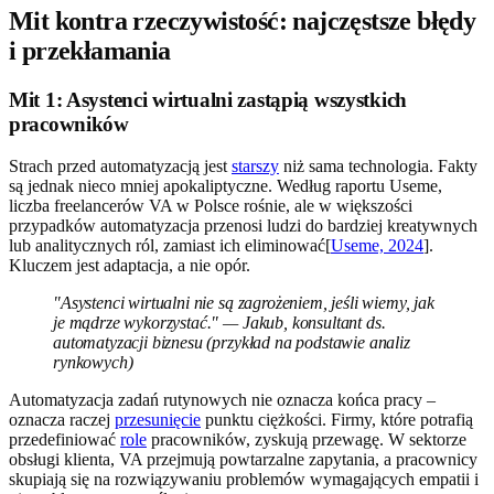
Mit kontra rzeczywistość: najczęstsze błędy
i przekłamania
Mit 1: Asystenci wirtualni zastąpią wszystkich
pracowników
Strach przed automatyzacją jest
starszy
niż sama technologia. Fakty
są jednak nieco mniej apokaliptyczne. Według raportu Useme,
liczba freelancerów VA w Polsce rośnie, ale w większości
przypadków automatyzacja przenosi ludzi do bardziej kreatywnych
lub analitycznych ról, zamiast ich eliminować[
Useme, 2024
].
Kluczem jest adaptacja, a nie opór.
"Asystenci wirtualni nie są zagrożeniem, jeśli wiemy, jak
je mądrze wykorzystać." — Jakub, konsultant ds.
automatyzacji biznesu (przykład na podstawie analiz
rynkowych)
Automatyzacja zadań rutynowych nie oznacza końca pracy –
oznacza raczej
przesunięcie
punktu ciężkości. Firmy, które potrafią
przedefiniować
role
pracowników, zyskują przewagę. W sektorze
obsługi klienta, VA przejmują powtarzalne zapytania, a pracownicy
skupiają się na rozwiązywaniu problemów wymagających empatii i