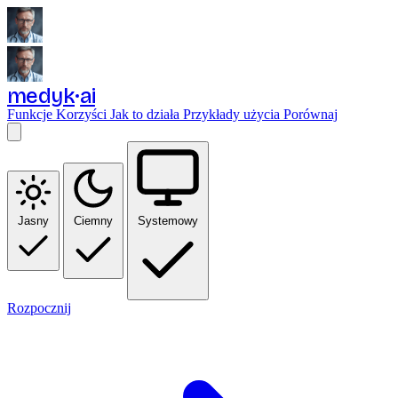
medyk
ai
Funkcje
Korzyści
Jak to działa
Przykłady użycia
Porównaj
Jasny
Ciemny
Systemowy
Rozpocznij