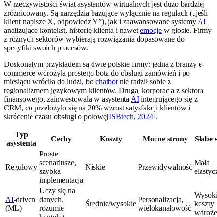
W rzeczywistości świat asystentów wirtualnych jest dużo bardziej
zróżnicowany. Są narzędzia bazujące wyłącznie na regułach („jeśli
klient napisze X, odpowiedz Y”), jak i zaawansowane systemy
AI
analizujące kontekst, historię klienta i nawet
emocje
w głosie. Firmy
z różnych sektorów wybierają rozwiązania dopasowane do
specyfiki swoich procesów.
Doskonałym przykładem są dwie polskie firmy: jedna z branży e-
commerce wdrożyła prostego bota do obsługi zamówień i po
miesiącu wróciła do ludzi, bo
chatbot
nie radził sobie z
regionalizmem językowym klientów. Druga, korporacja z sektora
finansowego, zainwestowała w asystenta
AI
integrującego się z
CRM, co przełożyło się na 20% wzrost satysfakcji klientów i
skrócenie czasu obsługi o połowę[
ISBtech, 2024
].
Typ
Cechy
Koszty
Mocne strony
Słabe 
asystenta
Proste
scenariusze,
Mała
Regułowy
Niskie
Przewidywalność
szybka
elastyc
implementacja
Uczy się na
Wysok
AI
-driven
danych,
Personalizacja,
Średnie/wysokie
koszty
(ML)
rozumie
wielokanałowość
wdroże
kontekst