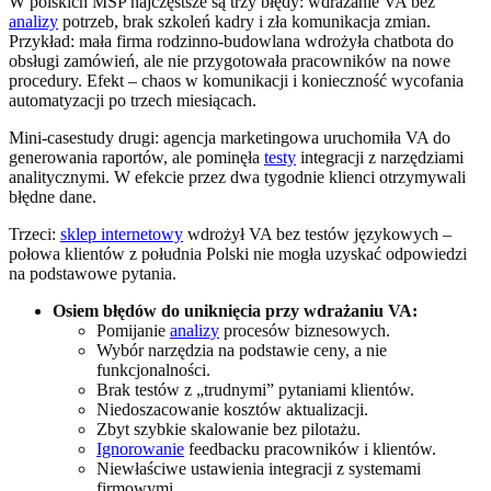
W polskich MŚP najczęstsze są trzy błędy: wdrażanie VA bez
analizy
potrzeb, brak szkoleń kadry i zła komunikacja zmian.
Przykład: mała firma rodzinno-budowlana wdrożyła chatbota do
obsługi zamówień, ale nie przygotowała pracowników na nowe
procedury. Efekt – chaos w komunikacji i konieczność wycofania
automatyzacji po trzech miesiącach.
Mini-casestudy drugi: agencja marketingowa uruchomiła VA do
generowania raportów, ale pominęła
testy
integracji z narzędziami
analitycznymi. W efekcie przez dwa tygodnie klienci otrzymywali
błędne dane.
Trzeci:
sklep internetowy
wdrożył VA bez testów językowych –
połowa klientów z południa Polski nie mogła uzyskać odpowiedzi
na podstawowe pytania.
Osiem błędów do uniknięcia przy wdrażaniu VA:
Pomijanie
analizy
procesów biznesowych.
Wybór narzędzia na podstawie ceny, a nie
funkcjonalności.
Brak testów z „trudnymi” pytaniami klientów.
Niedoszacowanie kosztów aktualizacji.
Zbyt szybkie skalowanie bez pilotażu.
Ignorowanie
feedbacku pracowników i klientów.
Niewłaściwe ustawienia integracji z systemami
firmowymi.