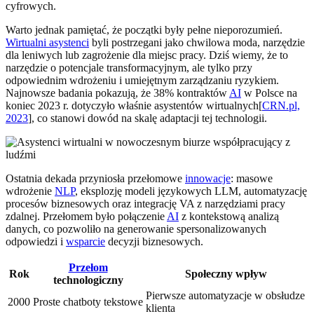
cyfrowych.
Warto jednak pamiętać, że początki były pełne nieporozumień.
Wirtualni asystenci
byli postrzegani jako chwilowa moda, narzędzie
dla leniwych lub zagrożenie dla miejsc pracy. Dziś wiemy, że to
narzędzie o potencjale transformacyjnym, ale tylko przy
odpowiednim wdrożeniu i umiejętnym zarządzaniu ryzykiem.
Najnowsze badania pokazują, że 38% kontraktów
AI
w Polsce na
koniec 2023 r. dotyczyło właśnie asystentów wirtualnych[
CRN.pl,
2023
], co stanowi dowód na skalę adaptacji tej technologii.
Ostatnia dekada przyniosła przełomowe
innowacje
: masowe
wdrożenie
NLP
, eksplozję modeli językowych LLM, automatyzację
procesów biznesowych oraz integrację VA z narzędziami pracy
zdalnej. Przełomem było połączenie
AI
z kontekstową analizą
danych, co pozwoliło na generowanie spersonalizowanych
odpowiedzi i
wsparcie
decyzji biznesowych.
Przełom
Rok
Społeczny wpływ
technologiczny
Pierwsze automatyzacje w obsłudze
2000
Proste chatboty tekstowe
klienta