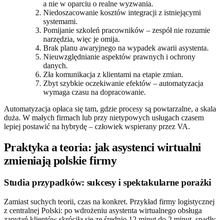
a nie w oparciu o realne wyzwania.
Niedoszacowanie kosztów integracji z istniejącymi
systemami.
Pomijanie szkoleń pracowników – zespół nie rozumie
narzędzia, więc je omija.
Brak planu awaryjnego na wypadek awarii asystenta.
Nieuwzględnianie aspektów prawnych i ochrony
danych.
Zła komunikacja z klientami na etapie zmian.
Zbyt szybkie oczekiwanie efektów – automatyzacja
wymaga czasu na dopracowanie.
Automatyzacja opłaca się tam, gdzie procesy są powtarzalne, a skala
duża. W małych firmach lub przy nietypowych usługach czasem
lepiej postawić na hybrydę – człowiek wspierany przez VA.
Praktyka a teoria: jak asystenci wirtualni
zmieniają polskie firmy
Studia przypadków: sukcesy i spektakularne porażki
Zamiast suchych teorii, czas na konkret. Przykład firmy logistycznej
z centralnej Polski: po wdrożeniu asystenta wirtualnego obsługa
zapytań klientów skróciła się ze średnio 12 minut do 2 minut, spadły