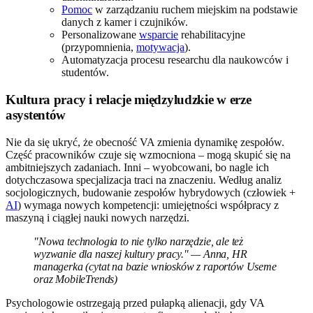
Pomoc
w zarządzaniu ruchem miejskim na podstawie
danych z kamer i czujników.
Personalizowane
wsparcie
rehabilitacyjne
(przypomnienia,
motywacja
).
Automatyzacja procesu researchu dla naukowców i
studentów.
Kultura pracy i relacje międzyludzkie w erze
asystentów
Nie da się ukryć, że obecność VA zmienia dynamikę zespołów.
Część pracowników czuje się wzmocniona – mogą skupić się na
ambitniejszych zadaniach. Inni – wyobcowani, bo nagle ich
dotychczasowa specjalizacja traci na znaczeniu. Według analiz
socjologicznych, budowanie zespołów hybrydowych (człowiek +
AI
) wymaga nowych kompetencji: umiejętności współpracy z
maszyną i ciągłej nauki nowych narzędzi.
"Nowa technologia to nie tylko narzędzie, ale też
wyzwanie dla naszej kultury pracy." — Anna, HR
managerka (cytat na bazie wniosków z raportów Useme
oraz MobileTrends)
Psychologowie ostrzegają przed pułapką alienacji, gdy VA