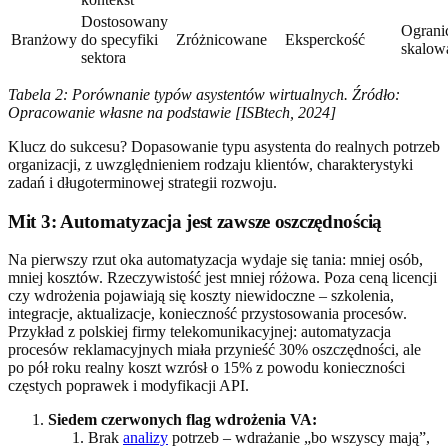
Dostosowany
Ograni
Branżowy
do specyfiki
Zróżnicowane
Eksperckość
skalow
sektora
Tabela 2: Porównanie typów asystentów wirtualnych. Źródło:
Opracowanie własne na podstawie [ISBtech, 2024]
Klucz do sukcesu? Dopasowanie typu asystenta do realnych potrzeb
organizacji, z uwzględnieniem rodzaju klientów, charakterystyki
zadań i długoterminowej strategii rozwoju.
Mit 3: Automatyzacja jest zawsze oszczędnością
Na pierwszy rzut oka automatyzacja wydaje się tania: mniej osób,
mniej kosztów. Rzeczywistość jest mniej różowa. Poza ceną licencji
czy wdrożenia pojawiają się koszty niewidoczne – szkolenia,
integracje, aktualizacje, konieczność przystosowania procesów.
Przykład z polskiej firmy telekomunikacyjnej: automatyzacja
procesów reklamacyjnych miała przynieść 30% oszczędności, ale
po pół roku realny koszt wzrósł o 15% z powodu konieczności
częstych poprawek i modyfikacji API.
Siedem czerwonych flag wdrożenia VA:
Brak
analizy
potrzeb – wdrażanie „bo wszyscy mają”,