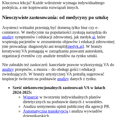
Kluczowa lekcja? Każde wdrożenie wymaga indywidualnego
podejścia, a nie kopiowania rozwiązań innych.
Nieoczywiste zastosowania: od medycyny po sztukę
Asystenci wirtualni przestają być domeną tylko biur czy e-
commerce. W medycynie na popularności zyskują narzędzia do
analizy
symptomów i edukacji zdrowotnej, jak medyk.
ai
, które
wspierają pacjentów w zrozumieniu objawów i edukacji zdrowotnej
(nie prowadząc diagnostyki ani terapii)[
medyk.ai
]. W branży
kreatywnej VA pomagają w zarządzaniu prawami autorskimi,
organizacji eventów czy analizie trendów na rynku sztuki.
Nie zabrakło też zaskoczeń: kancelarie prawne wykorzystują VA do
analizy
przepisów, a muzea – do obsługi gości i edukacji
zwiedzających. W branży artystycznej VA potrafią sugerować
inspiracje twórcom na podstawie
analizy
danych z rynku.
Sześć niekonwencjonalnych zastosowań VA w latach
2024-2025:
Wsparcie
w tworzeniu indywidualnych planów
dietetycznych na podstawie danych z wearables.
Analiza sentymentu opinii publicznej dla agencji PR.
Automatyczna transkrypcja
i analiza wywiadów
dziennikarskich.