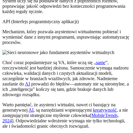
System uczy się na podstawie danych z poprzednich rozmów,
poprawiając jakość odpowiedzi bez konieczności programowania
każdej reguły ręcznie.
API (Interfejs programistyczny aplikacji)
Mechanizm, który pozwala asystentowi wirtualnemu pobierać i
wymieniać dane z innymi programami, usprawniając automatyzację
procesów.
Choć coraz popularniejsze są VA, które uczą się „
same
”,
rzeczywistość jest bardziej złożona. Samouczenie wymaga nadzoru
człowieka, walidacji danych i częstych aktualizacji modeli,
szczególnie w branżach wrażliwych, jak zdrowie. Nadmierne
zaufanie do
AI
prowadzi do błędów—automaty nie są nieomylne, a
ich „inteligencja” kończy się tam, gdzie brakuje danych lub
zdrowego rozsądku.
Warto pamiętać, że asystenci wirtualni, nawet ci bazujący na
generatywnej
AI
, są narzędziami wspierającymi
kreatywność
, a nie
zastępującymi strategiczne myślenie człowieka[
MobileTrends,
2024
]. Odpowiedzialne wdrożenie wymaga nie tylko technologii,
ale i świadomości granic obecnych rozwiązań.