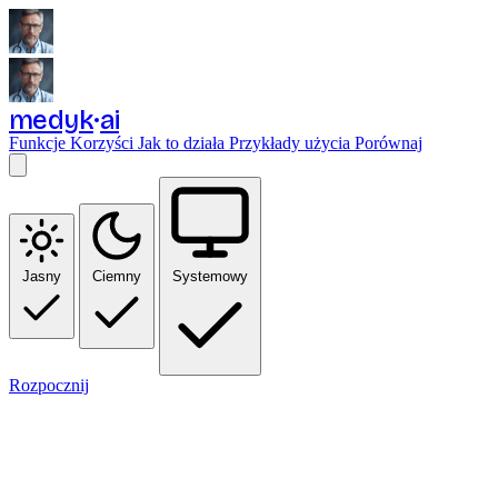
medyk
ai
Funkcje
Korzyści
Jak to działa
Przykłady użycia
Porównaj
Jasny
Ciemny
Systemowy
Rozpocznij