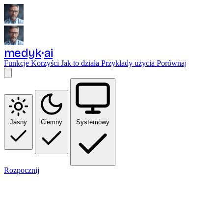
medyk
ai
Funkcje
Korzyści
Jak to działa
Przykłady użycia
Porównaj
Jasny
Ciemny
Systemowy
Rozpocznij