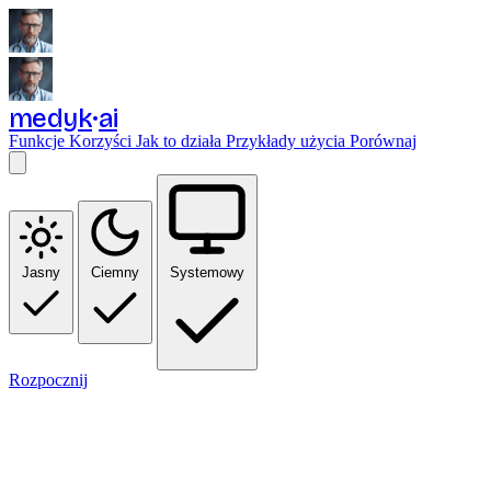
medyk
ai
Funkcje
Korzyści
Jak to działa
Przykłady użycia
Porównaj
Jasny
Ciemny
Systemowy
Rozpocznij