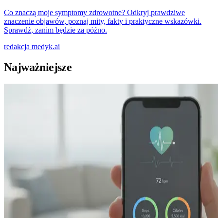
Co znaczą moje symptomy zdrowotne? Odkryj prawdziwe
znaczenie objawów, poznaj mity, fakty i praktyczne wskazówki.
Sprawdź, zanim będzie za późno.
redakcja
medyk.ai
Najważniejsze