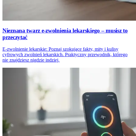
Nieznana twarz e-zwolnienia lekarskiego – musisz to
przeczytać
E-zwolnienie lekarskie: Poznaj szokujące fakty, mity i kulisy
cyfrowych zwolnień lekarskich. Praktyczny przewodnik, którego
nie znajdziesz nigdzie indziej.