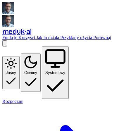
medyk
ai
Funkcje
Korzyści
Jak to działa
Przykłady użycia
Porównaj
Jasny
Ciemny
Systemowy
Rozpocznij