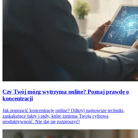
Czy Twój mózg wytrzyma online? Poznaj prawdę o
koncentracji
Jak poprawić koncentrację online? Odkryj najnowsze techniki,
zaskakujące fakty i rady, które zmienią Twoją cyfrową
produktywność. Nie daj się rozproszyć!