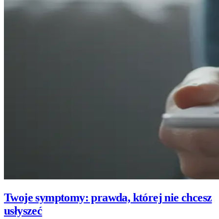
Twoje symptomy: prawda, której nie chcesz
usłyszeć