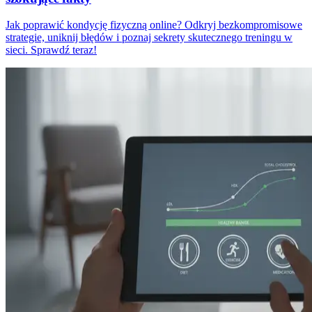
Jak poprawić kondycję fizyczną online? Odkryj bezkompromisowe
strategie, uniknij błędów i poznaj sekrety skutecznego treningu w
sieci. Sprawdź teraz!