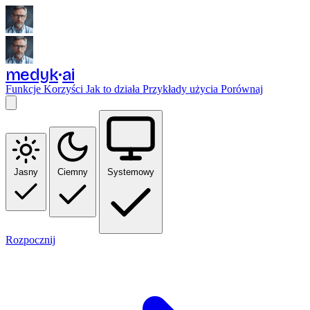
medyk
ai
Funkcje
Korzyści
Jak to działa
Przykłady użycia
Porównaj
Jasny
Ciemny
Systemowy
Rozpocznij