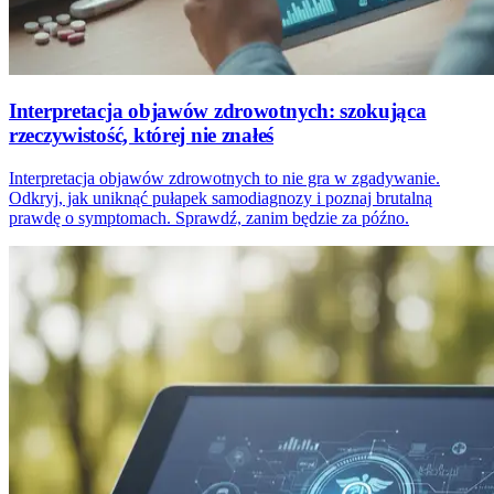
Interpretacja objawów zdrowotnych: szokująca
rzeczywistość, której nie znałeś
Interpretacja objawów zdrowotnych to nie gra w zgadywanie.
Odkryj, jak uniknąć pułapek samodiagnozy i poznaj brutalną
prawdę o symptomach. Sprawdź, zanim będzie za późno.