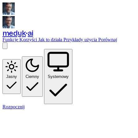
medyk
ai
Funkcje
Korzyści
Jak to działa
Przykłady użycia
Porównaj
Jasny
Ciemny
Systemowy
Rozpocznij