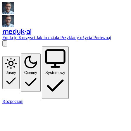
medyk
ai
Funkcje
Korzyści
Jak to działa
Przykłady użycia
Porównaj
Jasny
Ciemny
Systemowy
Rozpocznij