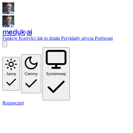
medyk
ai
Funkcje
Korzyści
Jak to działa
Przykłady użycia
Porównaj
Jasny
Ciemny
Systemowy
Rozpocznij