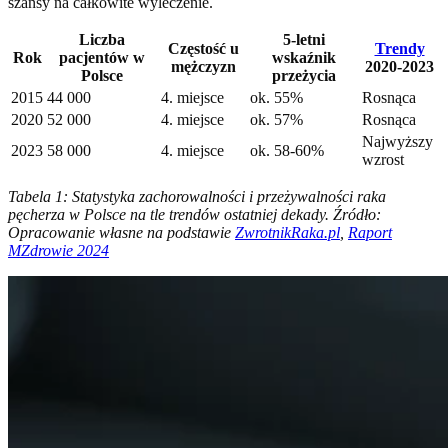
szansy na całkowite wyleczenie.
Liczba
5-letni
Częstość u
Trendy
Rok
pacjentów w
wskaźnik
mężczyzn
2020-2023
Polsce
przeżycia
2015
44 000
4. miejsce
ok. 55%
Rosnąca
2020
52 000
4. miejsce
ok. 57%
Rosnąca
Najwyższy
2023
58 000
4. miejsce
ok. 58-60%
wzrost
Tabela 1: Statystyka zachorowalności i przeżywalności raka
pęcherza w Polsce na tle trendów ostatniej dekady. Źródło:
Opracowanie własne na podstawie
ZwrotnikRaka.pl
,
Raport
MZdrowie 2024