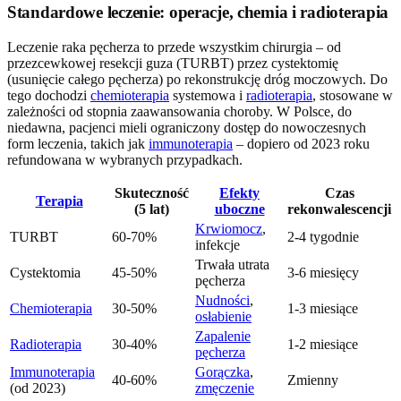
Standardowe leczenie: operacje, chemia i radioterapia
Leczenie raka pęcherza to przede wszystkim chirurgia – od
przezcewkowej resekcji guza (TURBT) przez cystektomię
(usunięcie całego pęcherza) po rekonstrukcję dróg moczowych. Do
tego dochodzi
chemioterapia
systemowa i
radioterapia
, stosowane w
zależności od stopnia zaawansowania choroby. W Polsce, do
niedawna, pacjenci mieli ograniczony dostęp do nowoczesnych
form leczenia, takich jak
immunoterapia
– dopiero od 2023 roku
refundowana w wybranych przypadkach.
Skuteczność
Efekty
Czas
Terapia
(5 lat)
uboczne
rekonwalescencji
Krwiomocz
,
TURBT
60-70%
2-4 tygodnie
infekcje
Trwała utrata
Cystektomia
45-50%
3-6 miesięcy
pęcherza
Nudności
,
Chemioterapia
30-50%
1-3 miesiące
osłabienie
Zapalenie
Radioterapia
30-40%
1-2 miesiące
pęcherza
Immunoterapia
Gorączka
,
40-60%
Zmienny
(od 2023)
zmęczenie