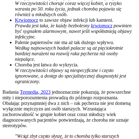
W rzeczywistości choruje coraz więcej kobiet, a ryzyko
wzrasta po 50. roku życia, jednak choroba pojawia się
również u młodszych osób.
Krwiomocz
to zawsze objaw infekcji lub kamieni.
Prawda jest taka, że każdy bezbolesny
krwiomocz
powinien
być sygnałem alarmowym, nawet jeśli współistnieją objawy
infekcyjne.
Palenie papierosów nie ma aż tak dużego wpływu.
Według najnowszych badań palacze są aż pięciokrotnie
bardziej narażeni na rozwój raka pęcherza niż osoby
niepalące.
Choroba jest łatwa do wykrycia.
W rzeczywistości objawy są niespecyficzne i często
ignorowane, a dostęp do specjalistycznej diagnostyki jest
ograniczony.
Badania
Termedia, 2023
jednoznacznie pokazują, że powszechne
mity i nieporozumienia prowadzą do późnego rozpoznania.
Obalając przynajmniej dwa z nich – rak pęcherza nie jest domeną
wyłącznie mężczyzn ani osób starszych. Wzrastająca
zachorowalność w grupie kobiet oraz coraz młodszy wiek
diagnozowanych pacjentów potwierdzają, że choroba nie uznaje
stereotypów.
"Wciąż zbyt często słyszę, że to choroba tylko starszych