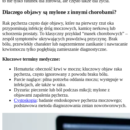
to nie tylko ratunek dla zdrowia, ale często także dla życia.
Dlaczego objawy są mylone z innymi chorobami?
Rak pęcherza często daje objawy, które na pierwszy rzut oka
przypominają infekcję dróg moczowych, kamicę nerkową lub
schorzenia prostaty. To klasyczny przykład “masek chorobowych” –
zespół symptomów ukrywających prawdziwą przyczynę. Brak
bólu, przewlekły charakter lub naprzemienne zanikanie i nawracanie
krwiomoczu tylko pogłębiają zamieszanie diagnostyczne.
Kluczowe terminy medyczne:
Hematuria: obecność krwi w moczu; kluczowy objaw raka
pęcherza, często ignorowany z powodu braku bólu.
Parcie naglące: pilna potrzeba oddania moczu; występuje w
infekcjach, ale także w raku.
Dyzuria: pieczenie lub ból podczas mikcji; mylone z
objawami zapalenia pęcherza.
Cystoskopia
: badanie endoskopowe pęcherza moczowego;
podstawowa metoda diagnozowania zmian nowotworowych.