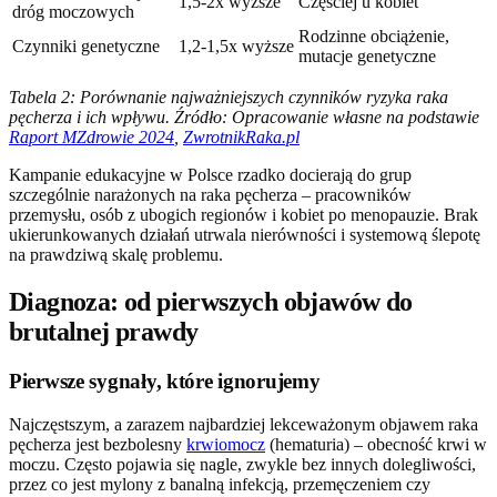
1,5-2x wyższe
Częściej u kobiet
dróg moczowych
Rodzinne obciążenie,
Czynniki genetyczne
1,2-1,5x wyższe
mutacje genetyczne
Tabela 2: Porównanie najważniejszych czynników ryzyka raka
pęcherza i ich wpływu. Źródło: Opracowanie własne na podstawie
Raport MZdrowie 2024
,
ZwrotnikRaka.pl
Kampanie edukacyjne w Polsce rzadko docierają do grup
szczególnie narażonych na raka pęcherza – pracowników
przemysłu, osób z ubogich regionów i kobiet po menopauzie. Brak
ukierunkowanych działań utrwala nierówności i systemową ślepotę
na prawdziwą skalę problemu.
Diagnoza: od pierwszych objawów do
brutalnej prawdy
Pierwsze sygnały, które ignorujemy
Najczęstszym, a zarazem najbardziej lekceważonym objawem raka
pęcherza jest bezbolesny
krwiomocz
(hematuria) – obecność krwi w
moczu. Często pojawia się nagle, zwykle bez innych dolegliwości,
przez co jest mylony z banalną infekcją, przemęczeniem czy