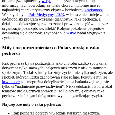
brutalniejsza: społeczny
wstyd
i brak systemowych kampanii
informacyjnych powodują, że wielu chorych ignoruje nawet
najbardziej charakterystyczny objaw – bezbolesny
krwiomocz
.
Według danych
Puls Medycyny, 2023
, w Polsce nie istnieje żaden
ogólnopolski program wczesnej diagnostyki raka pęcherza, a
działania edukacyjne są rozproszone i prowadzone głównie przez
organizacje pozarządowe. Efekt? Kolejne pokolenia pacjentów
dowiadują się o chorobie zbyt późno, a
wstyd
nadal wygrywa z
życiem.
Mity i nieporozumienia: co Polacy myślą o raku
pęcherza
Rak pęcherza bywa postrzegany jako choroba rzadko spotykana,
dotycząca tylko starszych, palących mężczyzn z niskim statusem
społecznym. To fałsz, który kosztuje życie – nie tylko mężczyzn, ale
i kobiet, których liczba zachorowań stale rośnie. Pokutuje mit, że
krwiomocz
to “niegroźna dolegliwość”, a na badania zgłaszają się
tylko ci “nadmiernie przewrażliwieni”. Niska edukacja i tabu wokół
tematów urologicznych sprawiają, że Polacy mylą objawy raka
pęcherza z infekcjami dróg moczowych, bagatelizując ryzyko.
Najczęstsze mity o raku pęcherza:
Rak pęcherza dotyczy wyłącznie starszych mężczyzn.