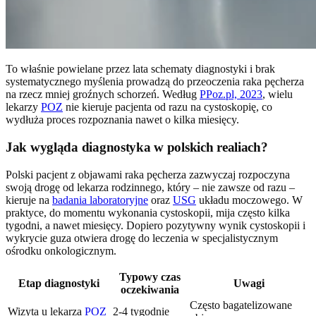
To właśnie powielane przez lata schematy diagnostyki i brak
systematycznego myślenia prowadzą do przeoczenia raka pęcherza
na rzecz mniej groźnych schorzeń. Według
PPoz.pl, 2023
, wielu
lekarzy
POZ
nie kieruje pacjenta od razu na cystoskopię, co
wydłuża proces rozpoznania nawet o kilka miesięcy.
Jak wygląda diagnostyka w polskich realiach?
Polski pacjent z objawami raka pęcherza zazwyczaj rozpoczyna
swoją drogę od lekarza rodzinnego, który – nie zawsze od razu –
kieruje na
badania laboratoryjne
oraz
USG
układu moczowego. W
praktyce, do momentu wykonania cystoskopii, mija często kilka
tygodni, a nawet miesięcy. Dopiero pozytywny wynik cystoskopii i
wykrycie guza otwiera drogę do leczenia w specjalistycznym
ośrodku onkologicznym.
Typowy czas
Etap diagnostyki
Uwagi
oczekiwania
Często bagatelizowane
Wizyta u lekarza
POZ
2-4 tygodnie