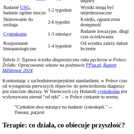
objawy
Badanie
USG
,
Wyniki mogą być
1-2 tygodnie
badanie ogólne moczu
niejednoznaczne
Skierowanie do
Kolejki, ograniczona
2-6 tygodni
urologa
dostępność
Badanie inwazyjne, długi
Cystoskopia
1-3 miesiące
czas oczekiwania
Rozpoznanie
Od wyniku zależy dalsze
1-4 tygodnie
histopatologiczne
leczenie
Tabela 3: Typowa ścieżka diagnostyczna raka pęcherza w Polsce.
Źródło: Opracowanie własne na podstawie
PPoz.pl
,
Raport
MZdrowie 2024
Kontrastując z zachodnioeuropejskimi standardami, w Polsce czas
od wystąpienia pierwszych objawów do potwierdzenia diagnozy
jest znacznie dłuższy. W Niemczech czy Holandii
cystoskopia
jest
wykonywana niemal “od ręki” – w Polsce czekanie to norma.
"Czekałem dwa miesiące na badanie cystoskopii." —
Tomasz, pacjent
Terapie: co działa, co obiecuje przyszłość?