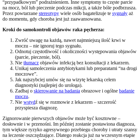
“przypadkowym” podrażnieniem. Inne symptomy to częste parcie
na mocz, ból lub pieczenie podczas mikcji, a także bóle podbrzusza.
Przez powtarzane
stereotypy
wiele osób bagatelizuje te
sygnały
aż
do momentu, gdy choroba jest już zaawansowana.
Kroki do samokontroli objawów raka pęcherza:
Zwróć uwagę na każdą, nawet najmniejszą ilość krwi w
moczu – nie ignoruj tego sygnału.
Odnotuj częstotliwość i okoliczności występowania objawów
(parcie, pieczenie, ból).
Nie
tłumacz
objawów infekcją bez konsultacji z lekarzem.
Unikaj samoleczenia antybiotykami lub preparatami “na drogi
moczowe”.
Jak najszybciej umów się na wizytę lekarską celem
diagnostyki (najlepiej do urologa).
Zadbaj o
skierowanie na badania
obrazowe i ogólne
badanie
moczu
.
Nie
wstyd
ź się w rozmowie z lekarzem – szczerość
przyspiesza diagnozę.
Zignorowanie pierwszych objawów może być kosztowne –
dosłownie i w przenośni. Im później zostanie postawiona diagnoza,
tym większe ryzyko agresywnego przebiegu choroby i utraty szansy
na leczenie oszczędzające. Dlatego reakcja już na wczesnym etapie