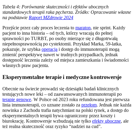
Tabela 4: Porównanie skuteczności i efektów ubocznych
standardowych terapii raka pęcherza. Źródło: Opracowanie własne
na podstawie
Raport MZdrowie 2024
Przejście przez cały proces leczenia to
maraton
, nie sprint. Każdy
pacjent to inna historia – od tych, którzy wracają do pełnej
sprawności po TURBT, po osoby mierzące się z długotrwałą
niepełnosprawnością po cystektomii. Przykład Marka, 59-latka,
pokazuje, że szybka
operacja
i dostęp do immunoterapii mogą
zmienić perspektywę nawet w trudnych przypadkach, jednak
dostępność leczenia zależy od miejsca zamieszkania i świadomości
własnych praw pacjenta.
Eksperymentalne terapie i medyczne kontrowersje
Obecnie na świecie prowadzi się dziesiątki badań klinicznych
testujących nowe leki – od zaawansowanych immunoterapii po
terapie genowe
. W Polsce od 2023 roku refundowana jest pierwsza
linia immunoterapii, co uznane zostało za
przełom
. Jednak nie każda
nowinka z Zachodu trafia natychmiast na polski rynek, a dostęp do
eksperymentalnych terapii bywa ograniczony przez koszty i
biurokrację. Kontrowersje wzbudzają nie tylko
efekty uboczne
, ale
też realna skuteczność oraz ryzyko “nadziei na cud”.