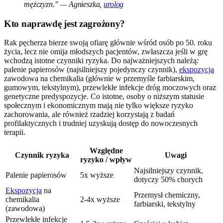
mężczyzn." — Agnieszka,
urolog
Kto naprawdę jest zagrożony?
Rak pęcherza bierze swoją ofiarę głównie wśród osób po 50. roku
życia, lecz nie omija młodszych pacjentów, zwłaszcza jeśli w grę
wchodzą istotne czynniki ryzyka. Do najważniejszych należą:
palenie papierosów (najsilniejszy pojedynczy czynnik),
ekspozycja
zawodowa na chemikalia (głównie w przemyśle farbiarskim,
gumowym, tekstylnym), przewlekłe infekcje dróg moczowych oraz
genetyczne predyspozycje. Co istotne, osoby o niższym statusie
społecznym i ekonomicznym mają nie tylko większe ryzyko
zachorowania, ale również rzadziej korzystają z badań
profilaktycznych i trudniej uzyskują dostęp do nowoczesnych
terapii.
Względne
Czynnik ryzyka
Uwagi
ryzyko / wpływ
Najsilniejszy czynnik,
Palenie papierosów
5x wyższe
dotyczy 50% chorych
Ekspozycja
na
Przemysł chemiczny,
chemikalia
2-4x wyższe
farbiarski, tekstylny
(zawodowa)
Przewlekłe infekcje