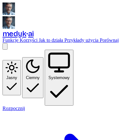
medyk
ai
Funkcje
Korzyści
Jak to działa
Przykłady użycia
Porównaj
Jasny
Ciemny
Systemowy
Rozpocznij