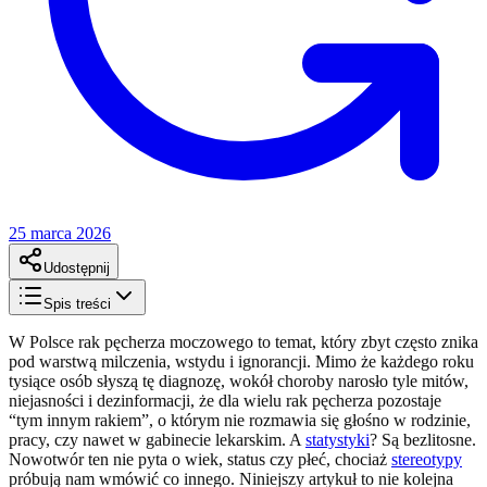
25 marca 2026
Udostępnij
Spis treści
W Polsce rak pęcherza moczowego to temat, który zbyt często znika
pod warstwą milczenia, wstydu i ignorancji. Mimo że każdego roku
tysiące osób słyszą tę diagnozę, wokół choroby narosło tyle mitów,
niejasności i dezinformacji, że dla wielu rak pęcherza pozostaje
“tym innym rakiem”, o którym nie rozmawia się głośno w rodzinie,
pracy, czy nawet w gabinecie lekarskim. A
statystyki
? Są bezlitosne.
Nowotwór ten nie pyta o wiek, status czy płeć, chociaż
stereotypy
próbują nam wmówić co innego. Niniejszy artykuł to nie kolejna