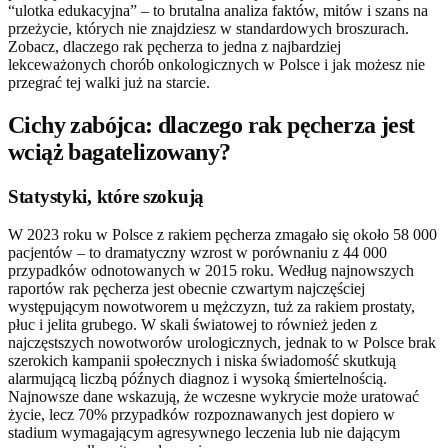
“ulotka edukacyjna” – to brutalna analiza faktów, mitów i szans na
przeżycie, których nie znajdziesz w standardowych broszurach.
Zobacz, dlaczego rak pęcherza to jedna z najbardziej
lekceważonych chorób onkologicznych w Polsce i jak możesz nie
przegrać tej walki już na starcie.
Cichy zabójca: dlaczego rak pęcherza jest
wciąż bagatelizowany?
Statystyki, które szokują
W 2023 roku w Polsce z rakiem pęcherza zmagało się około 58 000
pacjentów – to dramatyczny wzrost w porównaniu z 44 000
przypadków odnotowanych w 2015 roku. Według najnowszych
raportów rak pęcherza jest obecnie czwartym najczęściej
występującym nowotworem u mężczyzn, tuż za rakiem prostaty,
płuc i jelita grubego. W skali światowej to również jeden z
najczęstszych nowotworów urologicznych, jednak to w Polsce brak
szerokich kampanii społecznych i niska świadomość skutkują
alarmującą liczbą późnych diagnoz i wysoką śmiertelnością.
Najnowsze dane wskazują, że wczesne wykrycie może uratować
życie, lecz 70% przypadków rozpoznawanych jest dopiero w
stadium wymagającym agresywnego leczenia lub nie dającym