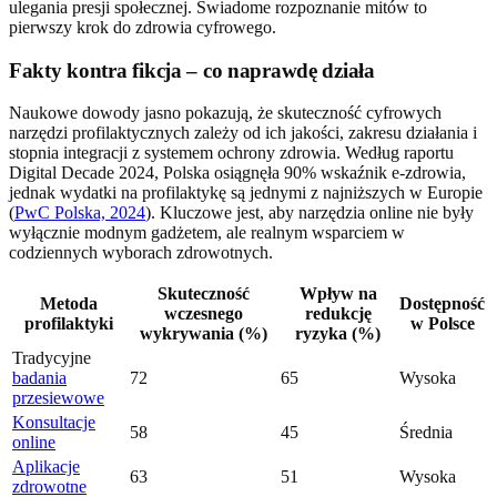
ulegania presji społecznej. Świadome rozpoznanie mitów to
pierwszy krok do zdrowia cyfrowego.
Fakty kontra fikcja – co naprawdę działa
Naukowe dowody jasno pokazują, że skuteczność cyfrowych
narzędzi profilaktycznych zależy od ich jakości, zakresu działania i
stopnia integracji z systemem ochrony zdrowia. Według raportu
Digital Decade 2024, Polska osiągnęła 90% wskaźnik e-zdrowia,
jednak wydatki na profilaktykę są jednymi z najniższych w Europie
(
PwC Polska, 2024
). Kluczowe jest, aby narzędzia online nie były
wyłącznie modnym gadżetem, ale realnym wsparciem w
codziennych wyborach zdrowotnych.
Skuteczność
Wpływ na
Metoda
Dostępność
wczesnego
redukcję
profilaktyki
w Polsce
wykrywania (%)
ryzyka (%)
Tradycyjne
badania
72
65
Wysoka
przesiewowe
Konsultacje
58
45
Średnia
online
Aplikacje
63
51
Wysoka
zdrowotne