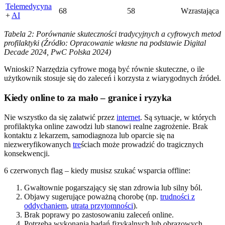
Telemedycyna
68
58
Wzrastająca
+
AI
Tabela 2: Porównanie skuteczności tradycyjnych a cyfrowych metod
profilaktyki (Źródło: Opracowanie własne na podstawie Digital
Decade 2024, PwC Polska 2024)
Wnioski? Narzędzia cyfrowe mogą być równie skuteczne, o ile
użytkownik stosuje się do zaleceń i korzysta z wiarygodnych źródeł.
Kiedy online to za mało – granice i ryzyka
Nie wszystko da się załatwić przez
internet
. Są sytuacje, w których
profilaktyka online zawodzi lub stanowi realne zagrożenie. Brak
kontaktu z lekarzem, samodiagnoza lub oparcie się na
niezweryfikowanych
tre
ściach może prowadzić do tragicznych
konsekwencji.
6 czerwonych flag – kiedy musisz szukać wsparcia offline:
Gwałtownie pogarszający się stan zdrowia lub silny ból.
Objawy sugerujące poważną chorobę (np.
trudności z
oddychaniem
,
utrata przytomności
).
Brak poprawy po zastosowaniu zaleceń online.
Potrzeba wykonania badań fizykalnych lub obrazowych.