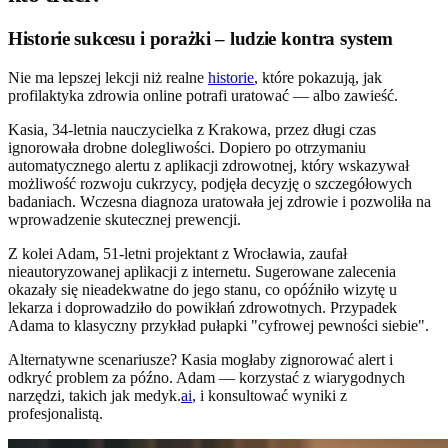
Historie sukcesu i porażki – ludzie kontra system
Nie ma lepszej lekcji niż realne
historie
, które pokazują, jak
profilaktyka zdrowia online potrafi uratować — albo zawieść.
Kasia, 34-letnia nauczycielka z Krakowa, przez długi czas
ignorowała drobne dolegliwości. Dopiero po otrzymaniu
automatycznego alertu z aplikacji zdrowotnej, który wskazywał
możliwość rozwoju cukrzycy, podjęła decyzję o szczegółowych
badaniach. Wczesna diagnoza uratowała jej zdrowie i pozwoliła na
wprowadzenie skutecznej prewencji.
Z kolei Adam, 51-letni projektant z Wrocławia, zaufał
nieautoryzowanej aplikacji z internetu. Sugerowane zalecenia
okazały się nieadekwatne do jego stanu, co opóźniło wizytę u
lekarza i doprowadziło do powikłań zdrowotnych. Przypadek
Adama to klasyczny przykład pułapki "cyfrowej pewności siebie".
Alternatywne scenariusze? Kasia mogłaby zignorować alert i
odkryć problem za późno. Adam — korzystać z wiarygodnych
narzędzi, takich jak medyk.
ai
, i konsultować wyniki z
profesjonalistą.