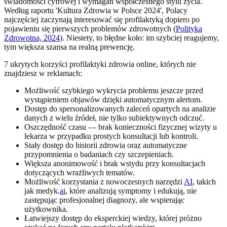
świadomości cyfrowej i wymagań współczesnego stylu życia.
Według raportu 'Kultura Zdrowia w Polsce 2024', Polacy
najczęściej zaczynają interesować się profilaktyką dopiero po
pojawieniu się pierwszych problemów zdrowotnych (
Polityka
Zdrowotna, 2024
). Niestety, to błędne koło: im szybciej reagujemy,
tym większa szansa na realną prewencję.
7 ukrytych korzyści profilaktyki zdrowia online, których nie
znajdziesz w reklamach:
Możliwość szybkiego wykrycia problemu jeszcze przed
wystąpieniem objawów dzięki automatycznym alertom.
Dostęp do spersonalizowanych zaleceń opartych na analizie
danych z wielu źródeł, nie tylko subiektywnych odczuć.
Oszczędność czasu — brak konieczności fizycznej wizyty u
lekarza w przypadku prostych konsultacji lub kontroli.
Stały dostęp do historii zdrowia oraz automatyczne
przypomnienia o badaniach czy szczepieniach.
Większa anonimowość i brak wstydu przy konsultacjach
dotyczących wrażliwych tematów.
Możliwość korzystania z nowoczesnych narzędzi
AI
, takich
jak medyk.
ai
, które analizują symptomy i edukują, nie
zastępując profesjonalnej diagnozy, ale wspierając
użytkownika.
Łatwiejszy dostęp do eksperckiej wiedzy, której próżno