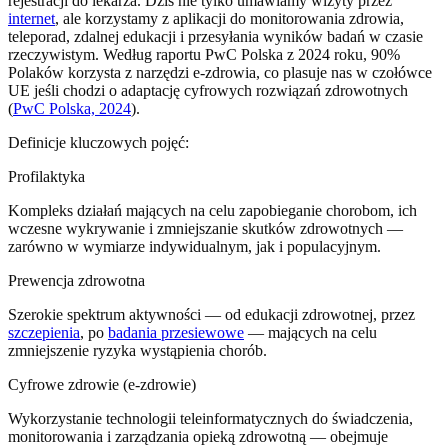
rejestracji do lekarza. Dziś nie tylko umawiamy wizyty przez
internet
, ale korzystamy z aplikacji do monitorowania zdrowia,
teleporad, zdalnej edukacji i przesyłania wyników badań w czasie
rzeczywistym. Według raportu PwC Polska z 2024 roku, 90%
Polaków korzysta z narzędzi e-zdrowia, co plasuje nas w czołówce
UE jeśli chodzi o adaptację cyfrowych rozwiązań zdrowotnych
(
PwC Polska, 2024
).
Definicje kluczowych pojęć:
Profilaktyka
Kompleks działań mających na celu zapobieganie chorobom, ich
wczesne wykrywanie i zmniejszanie skutków zdrowotnych —
zarówno w wymiarze indywidualnym, jak i populacyjnym.
Prewencja zdrowotna
Szerokie spektrum aktywności — od edukacji zdrowotnej, przez
szczepienia
, po
badania przesiewowe
— mających na celu
zmniejszenie ryzyka wystąpienia chorób.
Cyfrowe zdrowie (e-zdrowie)
Wykorzystanie technologii teleinformatycznych do świadczenia,
monitorowania i zarządzania opieką zdrowotną — obejmuje