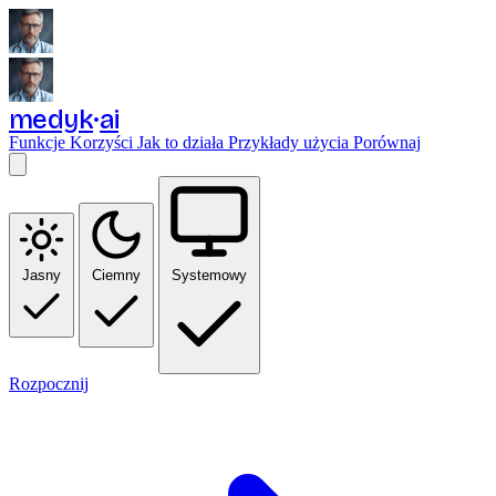
medyk
ai
Funkcje
Korzyści
Jak to działa
Przykłady użycia
Porównaj
Jasny
Ciemny
Systemowy
Rozpocznij