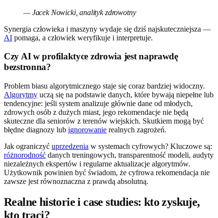
— Jacek Nowicki, analityk zdrowotny
Synergia człowieka i maszyny wydaje się dziś najskuteczniejsza —
AI
pomaga, a człowiek weryfikuje i interpretuje.
Czy AI w profilaktyce zdrowia jest naprawdę
bezstronna?
Problem biasu algorytmicznego staje się coraz bardziej widoczny.
Algorytmy
uczą się na podstawie danych, które bywają niepełne lub
tendencyjne: jeśli system analizuje głównie dane od młodych,
zdrowych osób z dużych miast, jego rekomendacje nie będą
skuteczne dla seniorów z terenów wiejskich. Skutkiem mogą być
błędne diagnozy lub
ignorowanie
realnych zagrożeń.
Jak ograniczyć
uprzedzenia
w systemach cyfrowych? Kluczowe są:
różnorodność
danych treningowych, transparentność modeli, audyty
niezależnych ekspertów i regularne aktualizacje algorytmów.
Użytkownik powinien być świadom, że cyfrowa rekomendacja nie
zawsze jest równoznaczna z prawdą absolutną.
Realne historie i case studies: kto zyskuje,
kto traci?