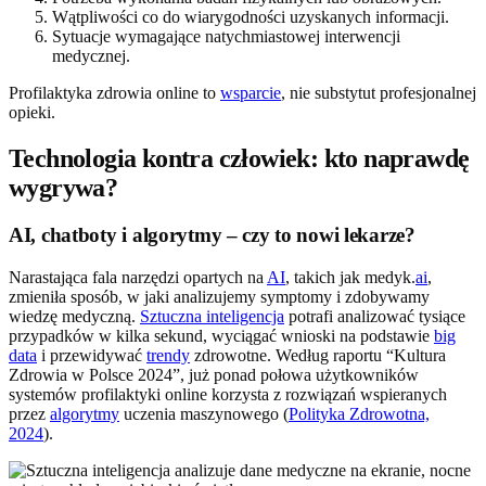
Wątpliwości co do wiarygodności uzyskanych informacji.
Sytuacje wymagające natychmiastowej interwencji
medycznej.
Profilaktyka zdrowia online to
wsparcie
, nie substytut profesjonalnej
opieki.
Technologia kontra człowiek: kto naprawdę
wygrywa?
AI, chatboty i algorytmy – czy to nowi lekarze?
Narastająca fala narzędzi opartych na
AI
, takich jak medyk.
ai
,
zmieniła sposób, w jaki analizujemy symptomy i zdobywamy
wiedzę medyczną.
Sztuczna inteligencja
potrafi analizować tysiące
przypadków w kilka sekund, wyciągać wnioski na podstawie
big
data
i przewidywać
trendy
zdrowotne. Według raportu “Kultura
Zdrowia w Polsce 2024”, już ponad połowa użytkowników
systemów profilaktyki online korzysta z rozwiązań wspieranych
przez
algorytmy
uczenia maszynowego (
Polityka Zdrowotna,
2024
).