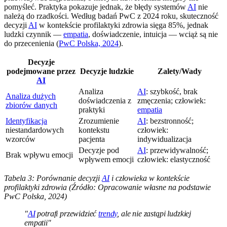
pomyśleć. Praktyka pokazuje jednak, że błędy systemów
AI
nie
należą do rzadkości. Według badań PwC z 2024 roku, skuteczność
decyzji
AI
w kontekście profilaktyki zdrowia sięga 85%, jednak
ludzki czynnik —
empatia
, doświadczenie, intuicja — wciąż są nie
do przecenienia (
PwC Polska, 2024
).
Decyzje
podejmowane przez
Decyzje ludzkie
Zalety/Wady
AI
Analiza
AI
: szybkość, brak
Analiza dużych
doświadczenia z
zmęczenia; człowiek:
zbiorów danych
praktyki
empatia
Identyfikacja
Zrozumienie
AI
: bezstronność;
niestandardowych
kontekstu
człowiek:
wzorców
pacjenta
indywidualizacja
Decyzje pod
AI
: przewidywalność;
Brak wpływu emocji
wpływem emocji
człowiek: elastyczność
Tabela 3: Porównanie decyzji
AI
i człowieka w kontekście
profilaktyki zdrowia (Źródło: Opracowanie własne na podstawie
PwC Polska, 2024)
"
AI
potrafi przewidzieć
trendy
, ale nie zastąpi ludzkiej
empatii"