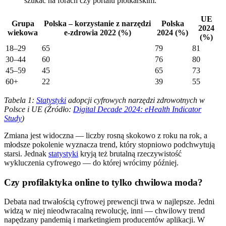
szukać na forach czy portalu plotkarskim.
UE
Grupa
Polska – korzystanie z narzędzi
Polska
2024
wiekowa
e-zdrowia 2022 (%)
2024 (%)
(%)
18–29
65
79
81
30–44
60
76
80
45–59
45
65
73
60+
22
39
55
Tabela 1:
Statystyki
adopcji cyfrowych narzędzi zdrowotnych w
Polsce i UE (Źródło:
Digital Decade 2024: eHealth Indicator
Study
)
Zmiana jest widoczna — liczby rosną skokowo z roku na rok, a
młodsze pokolenie wyznacza trend, który stopniowo podchwytują
starsi. Jednak
statystyki
kryją też brutalną rzeczywistość
wykluczenia cyfrowego — do której wrócimy później.
Czy profilaktyka online to tylko chwilowa moda?
Debata nad trwałością cyfrowej prewencji trwa w najlepsze. Jedni
widzą w niej nieodwracalną rewolucję, inni — chwilowy trend
napędzany pandemią i marketingiem producentów aplikacji. W