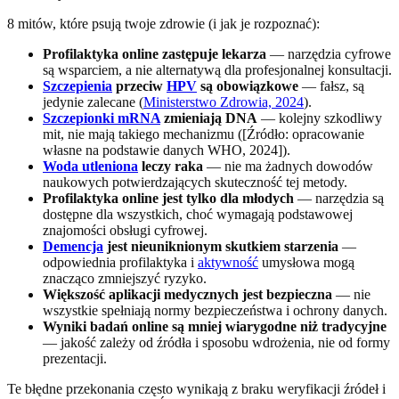
8 mitów, które psują twoje zdrowie (i jak je rozpoznać):
Profilaktyka online zastępuje lekarza
— narzędzia cyfrowe
są wsparciem, a nie alternatywą dla profesjonalnej konsultacji.
Szczepienia
przeciw
HPV
są obowiązkowe
— fałsz, są
jedynie zalecane (
Ministerstwo Zdrowia, 2024
).
Szczepionki mRNA
zmieniają DNA
— kolejny szkodliwy
mit, nie mają takiego mechanizmu ([Źródło: opracowanie
własne na podstawie danych WHO, 2024]).
Woda utleniona
leczy raka
— nie ma żadnych dowodów
naukowych potwierdzających skuteczność tej metody.
Profilaktyka online jest tylko dla młodych
— narzędzia są
dostępne dla wszystkich, choć wymagają podstawowej
znajomości obsługi cyfrowej.
Demencja
jest nieuniknionym skutkiem starzenia
—
odpowiednia profilaktyka i
aktywność
umysłowa mogą
znacząco zmniejszyć ryzyko.
Większość aplikacji medycznych jest bezpieczna
— nie
wszystkie spełniają normy bezpieczeństwa i ochrony danych.
Wyniki badań online są mniej wiarygodne niż tradycyjne
— jakość zależy od źródła i sposobu wdrożenia, nie od formy
prezentacji.
Te błędne przekonania często wynikają z braku weryfikacji źródeł i