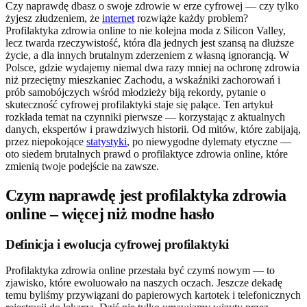
Czy naprawdę dbasz o swoje zdrowie w erze cyfrowej — czy tylko
żyjesz złudzeniem, że
internet
rozwiąże każdy problem?
Profilaktyka zdrowia online to nie kolejna moda z Silicon Valley,
lecz twarda rzeczywistość, która dla jednych jest szansą na dłuższe
życie, a dla innych brutalnym zderzeniem z własną ignorancją. W
Polsce, gdzie wydajemy niemal dwa razy mniej na ochronę zdrowia
niż przeciętny mieszkaniec Zachodu, a wskaźniki zachorowań i
prób samobójczych wśród młodzieży biją rekordy, pytanie o
skuteczność cyfrowej profilaktyki staje się palące. Ten artykuł
rozkłada temat na czynniki pierwsze — korzystając z aktualnych
danych, ekspertów i prawdziwych historii. Od mitów, które zabijają,
przez niepokojące
statystyki
, po niewygodne dylematy etyczne —
oto siedem brutalnych prawd o profilaktyce zdrowia online, które
zmienią twoje podejście na zawsze.
Czym naprawdę jest profilaktyka zdrowia
online – więcej niż modne hasło
Definicja i ewolucja cyfrowej profilaktyki
Profilaktyka zdrowia online przestała być czymś nowym — to
zjawisko, które ewoluowało na naszych oczach. Jeszcze dekadę
temu byliśmy przywiązani do papierowych kartotek i telefonicznych