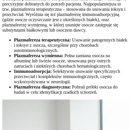
precyzyjnie dobranych do potrzeb pacjenta. Najpopularniejsza to
tzw. plazmafereza terapeutyczna – stosowana do usuwania toksyn i
przeciwciał. Wyróżnia się też plazmaferezę immunoadsorpcyjną
(gdzie osocze oczyszczane jest z określonych białek), oraz
plazmaferezę wymienną, w której usunięte osocze zastępuje się
substytutami białkowymi lub osoczem dawcy.
Plazmafereza terapeutyczna:
Usuwanie patogennych białek
i toksyn z osocza, szczególnie przy chorobach
autoimmunologicznych.
Plazmafereza wymienna:
Pełna zamiana osocza na
albuminę lub świeże osocze, stosowana przy ostrych
zatruciach i niektórych chorobach hematologicznych.
Immunoadsorpcja:
Selektywne usuwanie specyficznych
przeciwciał i kompleksów immunologicznych, często
wykorzystywana w neurologii.
Plazmafereza diagnostyczna:
Pobrań próbki osocza do
badań w celu identyfikacji rzadkich schorzeń.