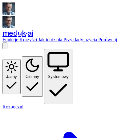
medyk
ai
Funkcje
Korzyści
Jak to działa
Przykłady użycia
Porównaj
Jasny
Ciemny
Systemowy
Rozpocznij