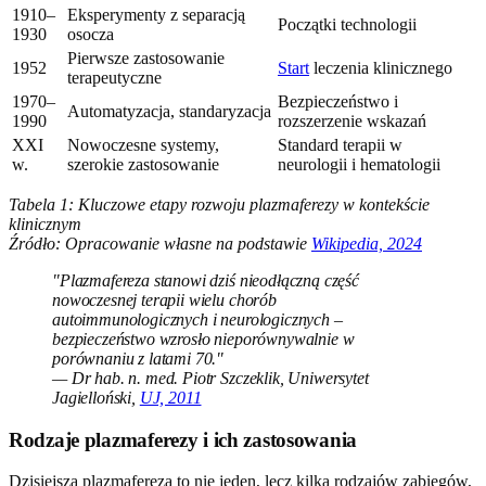
1910–
Eksperymenty z separacją
Początki technologii
1930
osocza
Pierwsze zastosowanie
1952
Start
leczenia klinicznego
terapeutyczne
1970–
Bezpieczeństwo i
Automatyzacja, standaryzacja
1990
rozszerzenie wskazań
XXI
Nowoczesne systemy,
Standard terapii w
w.
szerokie zastosowanie
neurologii i hematologii
Tabela 1: Kluczowe etapy rozwoju plazmaferezy w kontekście
klinicznym
Źródło: Opracowanie własne na podstawie
Wikipedia, 2024
"Plazmafereza stanowi dziś nieodłączną część
nowoczesnej terapii wielu chorób
autoimmunologicznych i neurologicznych –
bezpieczeństwo wzrosło nieporównywalnie w
porównaniu z latami 70."
— Dr hab. n. med. Piotr Szczeklik, Uniwersytet
Jagielloński,
UJ, 2011
Rodzaje plazmaferezy i ich zastosowania
Dzisiejsza plazmafereza to nie jeden, lecz kilka rodzajów zabiegów,