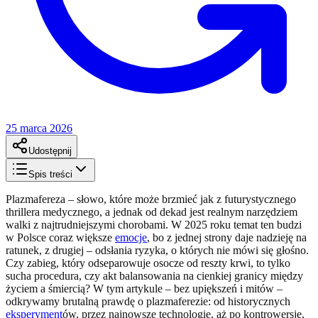
25 marca 2026
Udostępnij
Spis treści
Plazmafereza – słowo, które może brzmieć jak z futurystycznego
thrillera medycznego, a jednak od dekad jest realnym narzędziem
walki z najtrudniejszymi chorobami. W 2025 roku temat ten budzi
w Polsce coraz większe
emocje
, bo z jednej strony daje nadzieję na
ratunek, z drugiej – odsłania ryzyka, o których nie mówi się głośno.
Czy zabieg, który odseparowuje osocze od reszty krwi, to tylko
sucha procedura, czy akt balansowania na cienkiej granicy między
życiem a śmiercią? W tym artykule – bez upiększeń i mitów –
odkrywamy brutalną prawdę o plazmaferezie: od historycznych
eksperyment
ów, przez najnowsze technologie, aż po kontrowersje,