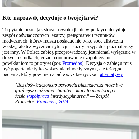
Kto naprawdę decyduje o twojej krwi?
To pytanie brzmi jak slogan rewolucji, ale w praktyce decyduje:
zespół doświadczonych lekarzy, pielęgniarek i techników
medycznych, którzy muszą posiadać nie tylko specjalistyczną
wiedzę, ale też wyczucie sytuacji – każdy przypadek plazmaferezy
jest inny. W Polsce zabieg przeprowadzany jest niemal wyłącznie w
dużych ośrodkach, gdzie monitorowanie i zapobieganie
powikłaniom to priorytet (por.
Promedos
). Decyzja o zabiegu musi
być poparta nie tylko wskazaniami medycznymi, ale też zgodą
pacjenta, który powinien znać wszystkie ryzyka i
alternatywy
.
"Bez doświadczonego personelu plazmafereza może być
groźniejsza niż sama choroba – klucz to monitoring i
ścisła
współpraca
interdyscyplinarna." — Zespół
Promedos,
Promedos, 2024