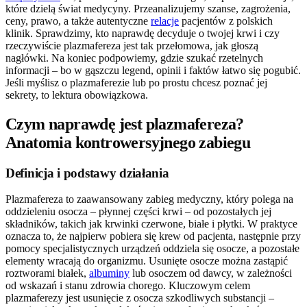
które dzielą świat medycyny. Przeanalizujemy szanse, zagrożenia,
ceny, prawo, a także autentyczne
relacje
pacjentów z polskich
klinik. Sprawdzimy, kto naprawdę decyduje o twojej krwi i czy
rzeczywiście plazmafereza jest tak przełomowa, jak głoszą
nagłówki. Na koniec podpowiemy, gdzie szukać rzetelnych
informacji – bo w gąszczu legend, opinii i faktów łatwo się pogubić.
Jeśli myślisz o plazmaferezie lub po prostu chcesz poznać jej
sekrety, to lektura obowiązkowa.
Czym naprawdę jest plazmafereza?
Anatomia kontrowersyjnego zabiegu
Definicja i podstawy działania
Plazmafereza to zaawansowany zabieg medyczny, który polega na
oddzieleniu osocza – płynnej części krwi – od pozostałych jej
składników, takich jak krwinki czerwone, białe i płytki. W praktyce
oznacza to, że najpierw pobiera się krew od pacjenta, następnie przy
pomocy specjalistycznych urządzeń oddziela się osocze, a pozostałe
elementy wracają do organizmu. Usunięte osocze można zastąpić
roztworami białek,
albuminy
lub osoczem od dawcy, w zależności
od wskazań i stanu zdrowia chorego. Kluczowym celem
plazmaferezy jest usunięcie z osocza szkodliwych substancji –