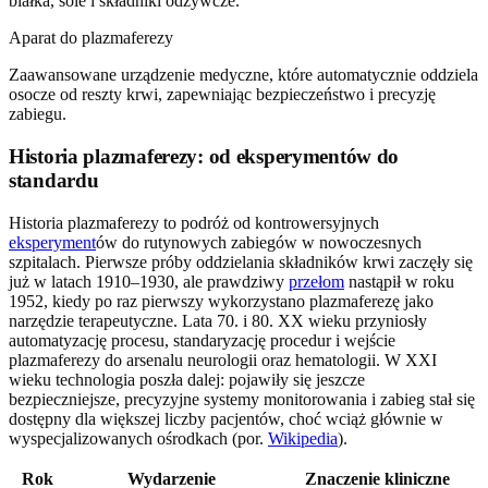
białka, sole i składniki odżywcze.
Aparat do plazmaferezy
Zaawansowane urządzenie medyczne, które automatycznie oddziela
osocze od reszty krwi, zapewniając bezpieczeństwo i precyzję
zabiegu.
Historia plazmaferezy: od eksperymentów do
standardu
Historia plazmaferezy to podróż od kontrowersyjnych
eksperyment
ów do rutynowych zabiegów w nowoczesnych
szpitalach. Pierwsze próby oddzielania składników krwi zaczęły się
już w latach 1910–1930, ale prawdziwy
przełom
nastąpił w roku
1952, kiedy po raz pierwszy wykorzystano plazmaferezę jako
narzędzie terapeutyczne. Lata 70. i 80. XX wieku przyniosły
automatyzację procesu, standaryzację procedur i wejście
plazmaferezy do arsenalu neurologii oraz hematologii. W XXI
wieku technologia poszła dalej: pojawiły się jeszcze
bezpieczniejsze, precyzyjne systemy monitorowania i zabieg stał się
dostępny dla większej liczby pacjentów, choć wciąż głównie w
wyspecjalizowanych ośrodkach (por.
Wikipedia
).
Rok
Wydarzenie
Znaczenie kliniczne