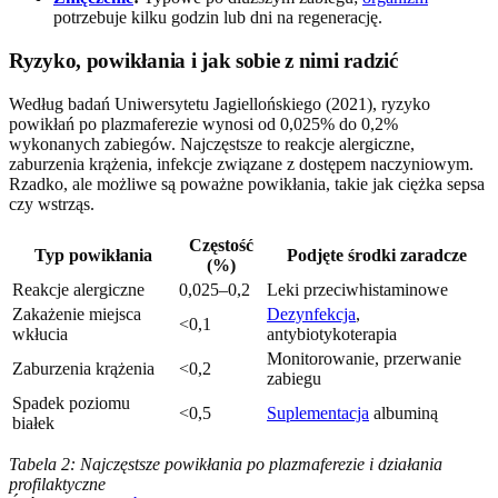
potrzebuje kilku godzin lub dni na regenerację.
Ryzyko, powikłania i jak sobie z nimi radzić
Według badań Uniwersytetu Jagiellońskiego (2021), ryzyko
powikłań po plazmaferezie wynosi od 0,025% do 0,2%
wykonanych zabiegów. Najczęstsze to reakcje alergiczne,
zaburzenia krążenia, infekcje związane z dostępem naczyniowym.
Rzadko, ale możliwe są poważne powikłania, takie jak ciężka sepsa
czy wstrząs.
Częstość
Typ powikłania
Podjęte środki zaradcze
(%)
Reakcje alergiczne
0,025–0,2
Leki przeciwhistaminowe
Zakażenie miejsca
Dezynfekcja
,
<0,1
wkłucia
antybiotykoterapia
Monitorowanie, przerwanie
Zaburzenia krążenia
<0,2
zabiegu
Spadek poziomu
<0,5
Suplementacja
albuminą
białek
Tabela 2: Najczęstsze powikłania po plazmaferezie i działania
profilaktyczne