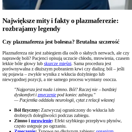
Największe mity i fakty o plazmaferezie:
rozbrajamy legendy
Czy plazmafereza jest bolesna? Brutalna szczerość
Plazmafereza nie jest zabiegiem dla osób o słabych nerwach, ale czy
naprawdę boli? Pacjenci opisują uczucie chłodu, mrowienia, czasem
lekkie bóle głowy lub
skurcze mięśni
. Sama procedura jest
porównywalna z dłuższym pobraniem krwi czy dializą; ból – jeśli
się pojawia – zwykle wynika z wkłucia dożylniego lub
niewygodnej pozycji, a nie samego procesu wymiany osocza.
"Najgorsza jest nuda i zimno. Ból? Raczej nie – bardziej
dyskomfort i
zmęczenie
pod koniec zabiegu."
— Pacjentka oddziału neurologii, cytat z relacji własnej
Ból fizyczny:
Zazwyczaj ograniczony do wkłucia lub
drobnych dolegliwości podczas zabiegu.
Zimno i
mrowienie
:
Efekt szybkiego przepływu płynów,
często ustępuje po ogrzaniu.
Zmęczenie
:
Typowe po dłuższym zabiegu;
organizm