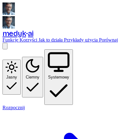
medyk
ai
Funkcje
Korzyści
Jak to działa
Przykłady użycia
Porównaj
Jasny
Ciemny
Systemowy
Rozpocznij