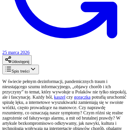
25 marca 2026
Udostępnij
Spis treści
W świecie pełnym dezinformacji, pandemicznych traum i
nieustającego szumu informacyjnego, „objawy chorób i ich
przyczyny” to temat, który wywołuje u Polaków nie tylko niepokój,
ale i fascynację. Każdy ból,
kaszel
czy
gorączka
potrafią uruchomić
spiralę lęku, a internetowe wyszukiwarki zamieniają się w swoiste
wróżki, często prowadzące na manowce. Czy naprawdę
rozumiemy, co oznaczają nasze symptomy? Czym różni się realne
zagrożenie od fałszywego alarmu, a mit od brutalnej prawdy? W
artykule bezkompromisowo odkrywamy, jak nawyki, kultura i
technologia wpływają na interpretację objawów chorób, obalamy