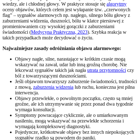
wiedzy, ale i chłodnej głowy. W praktyce stosuje się
algorytmy
oceny objawów, których celem jest wyłapanie tzw. „czerwonych
flag” – sygnałów alarmowych np. nagłego, silnego bólu głowy z
zaburzeniami widzenia, duszności, bólu w klatce piersiowej z
promieniowaniem czy wysokiej gorączki z zaburzeniami
świadomości (
Medycyna Praktyczna, 2023
). Szybka reakcja w
takich przypadkach może decydować o życiu.
Najważniejsze zasady odróżniania objawu alarmowego:
Objawy nagłe, silne, narastające w krótkim czasie mogą
wskazywać na zawał, udar lub inną groźną chorobę. Nie
lekceważ sygnałów takich jak nagła
utrata przytomności
czy
ból z towarzyszącymi dusznościami.
Jeśli objawom towarzyszy zaburzenie świadomości, trudności
z mową,
zaburzenia widzenia
lub ruchu, konieczna jest pilna
interwencja.
Objawy przewlekłe, o powolnym początku, często są mniej
groźne, ale ich utrzymywanie się przez ponad dwa tygodnie
wymaga konsultacji.
Symptomy powracające cyklicznie, ale o umiarkowanym
nasileniu, mogą wskazywać na przewlekłe schorzenia i
wymagają kompleksowej diagnostyki.
Pojedyncze, krótkotrwałe objawy bez innych niepokojących
sygnałów rzadko są powodem do paniki.