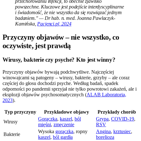
przechorowaniu infekcji, to obecnie zjawisko
powszechne. Kluczowe jest podejście interdyscyplinarne
i świadomość, że nie wszystko da się rozwiązać jednym
badaniem." — Dr hab. n. med. Joanna Pawlaczyk-
Kamińska,
Pacjenci.pl, 2024
Przyczyny objawów – nie wszystko, co
oczywiste, jest prawdą
Wirusy, bakterie czy psyche? Kto jest winny?
Przyczyny objawów bywają podchwytliwe. Najczęściej
winowajcami są patogeny – wirusy, bakterie, grzyby – ale coraz
częściej do głosu dochodzi psyche. Według badań, spadek
odporności po pandemii sprzyjał nie tylko powrotowi zakażeń, ale i
eksplozji objawów psychosomatycznych (
ALAB Laboratoria,
2023
).
Typ przyczyny
Przykładowe objawy
Przykłady chorób
Gorączka
,
kaszel
,
ból
Grypa
,
COVID-19
,
Wirusy
mięśni
,
zmęczenie
RSV
Wysoka
gorączka
, ropny
Angina
,
krztusiec
,
Bakterie
kaszel
,
ból gardła
borelioza