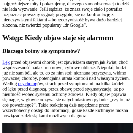
najgroźniejsze mity i pokazujemy, dlaczego samoobserwacja to dziś
nie lada wyzwanie. Jeśli sądzisz, że znasz swoje ciało i potrafisz
rozpoznać poważny sygnał, przygotuj się na konfrontację z
nieoczywistymi faktami – bo rzeczywistość bywa dużo bardziej
złożona, niż twierdzi popularny „dr Google”.
Wstęp: Kiedy objaw staje się alarmem
Dlaczego boimy się symptomów?
Lęk
przed objawami chorób jest zjawiskiem starym jak świat, choć
współczesność nadała mu nowe, cyfrowe oblicze. Niepokój budzi
już nie sam ból, ale to, co za nim stoi: nieznana przyczyna, widmo
poważnej choroby, potencjalna utrata kontroli nad własnym życiem.
Według
psycholog
ów, strach przed symptomami ma kilka źródeł –
od lęku przed diagnozą, przez obawę przed stygmatyzacją, aż po
nieufność wobec systemu ochrony zdrowia. Kiedy objaw pojawia
się nagle, w głowie odzywa się natychmiastowo pytanie: „czy to już
coś poważnego?”. Takie reakcje są dziś napędzane przez
wszechobecny dostęp do informacji, gdzie każde kichnięcie można
powiązać z dziesiątkami możliwych diagnoz.