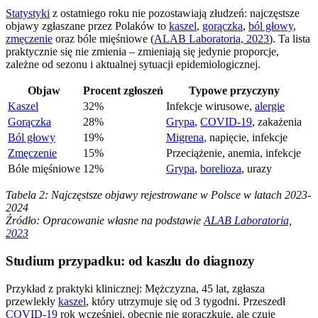
Statystyki
z ostatniego roku nie pozostawiają złudzeń: najczęstsze
objawy zgłaszane przez Polaków to
kaszel
,
gorączka
,
ból głowy
,
zmęczenie
oraz bóle mięśniowe (
ALAB Laboratoria, 2023
). Ta lista
praktycznie się nie zmienia – zmieniają się jedynie proporcje,
zależne od sezonu i aktualnej sytuacji epidemiologicznej.
Objaw
Procent zgłoszeń
Typowe przyczyny
Kaszel
32%
Infekcje wirusowe,
alergie
Gorączka
28%
Grypa
,
COVID-19
, zakażenia
Ból głowy
19%
Migrena
, napięcie, infekcje
Zmęczenie
15%
Przeciążenie, anemia, infekcje
Bóle mięśniowe
12%
Grypa
,
borelioza
, urazy
Tabela 2: Najczęstsze objawy rejestrowane w Polsce w latach 2023-
2024
Źródło: Opracowanie własne na podstawie
ALAB Laboratoria,
2023
Studium przypadku: od kaszlu do diagnozy
Przykład z praktyki klinicznej: Mężczyzna, 45 lat, zgłasza
przewlekły
kaszel
, który utrzymuje się od 3 tygodni. Przeszedł
COVID-19
rok wcześniej, obecnie nie gorączkuje, ale czuje