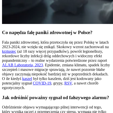
Co napędza falę paniki zdrowotnej w Polsce?
Fala paniki zdrowotnej, która przetoczyła się przez Polskę w latach
2023-2024, nie wzięła się znikąd. Skokowy wzrost zachorowań na
krztusiec
(aż 18 razy więcej przypadków), powrót legionellozy,
rekordowe liczby infekcji dróg oddechowych i widoczny efekt
popandemiczny – to realne wydarzenia potwierdzone przez raport
ALAB Laboratoria, 2023
. Epidemie, zmiana klimatu, spadek liczby
szczepień i masowe migracje sprawiają, że nawet pozornie błahe
objawy zaczynają niepokoić bardziej niż w poprzednich dekadach.
O ile kiedyś
kaszel
był tylko kaszlem, dziś jest kodowany jako
potencjalny sygnał
COVID-19
, grypy,
RSV
, a nawet chorób
egzotycznych.
Jak odróżnić poważny sygnał od fałszywego alarmu?
Odróżnienie objawu wymagającego pilnej interwencji od tego,
który wynika raczej z przemęczenia czy stresu, wymaga nie tylko