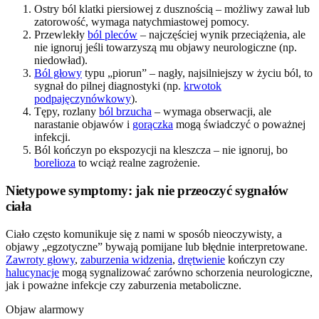
Ostry ból klatki piersiowej z dusznością – możliwy zawał lub
zatorowość, wymaga natychmiastowej pomocy.
Przewlekły
ból pleców
– najczęściej wynik przeciążenia, ale
nie ignoruj jeśli towarzyszą mu objawy neurologiczne (np.
niedowład).
Ból głowy
typu „piorun” – nagły, najsilniejszy w życiu ból, to
sygnał do pilnej diagnostyki (np.
krwotok
podpajęczynówkowy
).
Tępy, rozlany
ból brzucha
– wymaga obserwacji, ale
narastanie objawów i
gorączka
mogą świadczyć o poważnej
infekcji.
Ból kończyn po ekspozycji na kleszcza – nie ignoruj, bo
borelioza
to wciąż realne zagrożenie.
Nietypowe symptomy: jak nie przeoczyć sygnałów
ciała
Ciało często komunikuje się z nami w sposób nieoczywisty, a
objawy „egzotyczne” bywają pomijane lub błędnie interpretowane.
Zawroty głowy
,
zaburzenia widzenia
,
drętwienie
kończyn czy
halucynacje
mogą sygnalizować zarówno schorzenia neurologiczne,
jak i poważne infekcje czy zaburzenia metaboliczne.
Objaw alarmowy