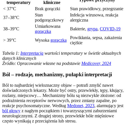
temperatury
kliniczne
< 37°C
Brak gorączki
Stan prawidłowy, przegrzanie
Stan
Infekcja wirusowa, reakcja
37–38°C
podgorączkowy
alergiczna
Umiarkowana
38–39°C
Bakterie,
grypa
,
COVID-19
gorączka
Powikłania, sepsa, zakażenia
> 39°C
Wysoka
gorączka
ciężkie
Tabela 1:
Interpretacja
wartości temperatury w świetle aktualnych
danych klinicznych
Źródło: Opracowanie własne na podstawie
Medicover, 2024
Ból – rodzaje, mechanizmy, pułapki interpretacji
Ból to najbardziej wieloznaczny objaw – potrafi zmylić nawet
doświadczonych lekarzy. Może być ostry, przewlekły, tępy, kłujący,
rozlany, miejscowy… Mechanizmy bólu są niezwykle złożone: od
podrażnienia receptorów nerwowych, przez zmiany zapalne, po
reakcje psychosomatyczne. Według
Medonet, 2023
, alarmujący jest
ból głowy
z nagłym początkiem i towarzyszącymi zaburzeniami
neurologicznymi. Z drugiej strony, przewlekłe bóle mięśniowe
często wynikają z przeciążenia lub stresu.