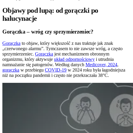
Objawy pod lupą: od gorączki po
halucynacje
Gorączka – wróg czy sprzymierzeniec?
Gorączka
to objaw, który większość z nas traktuje jak znak
„czerwonego alarmu”. Tymczasem to nie zawsze wróg, a często
sprzymierzeniec.
Gorączka
jest mechanizmem obronnym
organizmu, który aktywuje
układ odpornościowy
i utrudnia
namnażanie się patogenów. Według danych
Medicover, 2024
,
gorączka
w przebiegu
COVID-19
w 2024 roku była łagodniejsza
niż na początku pandemii i często nie przekraczała 38°C.