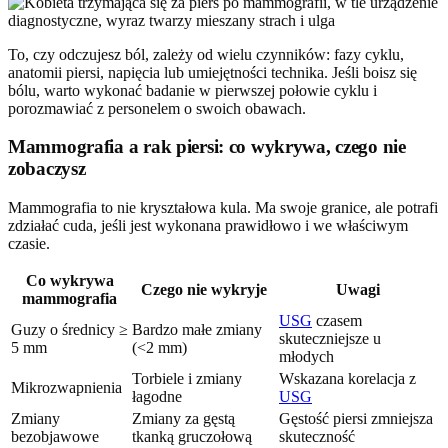
To, czy odczujesz ból, zależy od wielu czynników: fazy cyklu,
anatomii piersi, napięcia lub umiejętności technika. Jeśli boisz się
bólu, warto wykonać badanie w pierwszej połowie cyklu i
porozmawiać z personelem o swoich obawach.
Mammografia a rak piersi: co wykrywa, czego nie
zobaczysz
Mammografia to nie kryształowa kula. Ma swoje granice, ale potrafi
zdziałać cuda, jeśli jest wykonana prawidłowo i we właściwym
czasie.
Co wykrywa
Czego nie wykryje
Uwagi
mammografia
USG
czasem
Guzy o średnicy ≥
Bardzo małe zmiany
skuteczniejsze u
5 mm
(<2 mm)
młodych
Torbiele i zmiany
Wskazana korelacja z
Mikrozwapnienia
łagodne
USG
Zmiany
Zmiany za gęstą
Gęstość piersi zmniejsza
bezobjawowe
tkanką gruczołową
skuteczność