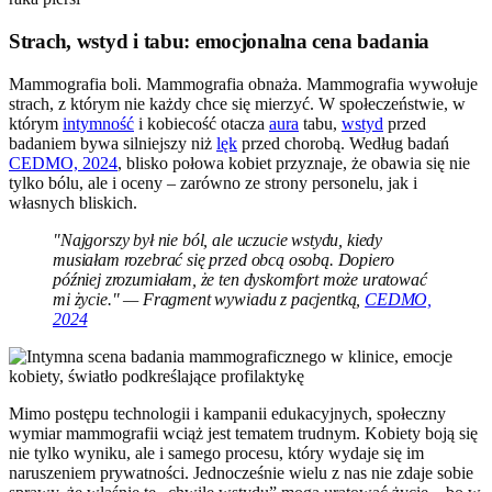
Strach, wstyd i tabu: emocjonalna cena badania
Mammografia boli. Mammografia obnaża. Mammografia wywołuje
strach, z którym nie każdy chce się mierzyć. W społeczeństwie, w
którym
intymność
i kobiecość otacza
aura
tabu,
wstyd
przed
badaniem bywa silniejszy niż
lęk
przed chorobą. Według badań
CEDMO, 2024
, blisko połowa kobiet przyznaje, że obawia się nie
tylko bólu, ale i oceny – zarówno ze strony personelu, jak i
własnych bliskich.
"Najgorszy był nie ból, ale uczucie wstydu, kiedy
musiałam rozebrać się przed obcą osobą. Dopiero
później zrozumiałam, że ten dyskomfort może uratować
mi życie." — Fragment wywiadu z pacjentką,
CEDMO,
2024
Mimo postępu technologii i kampanii edukacyjnych, społeczny
wymiar mammografii wciąż jest tematem trudnym. Kobiety boją się
nie tylko wyniku, ale i samego procesu, który wydaje się im
naruszeniem prywatności. Jednocześnie wielu z nas nie zdaje sobie