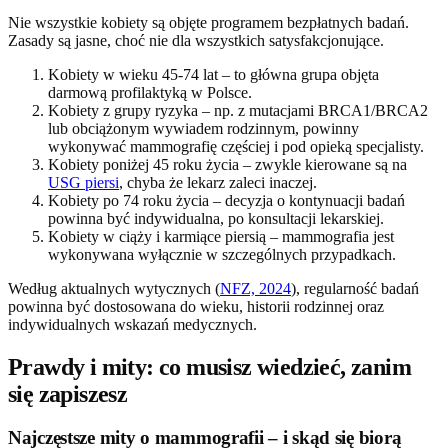
Nie wszystkie kobiety są objęte programem bezpłatnych badań.
Zasady są jasne, choć nie dla wszystkich satysfakcjonujące.
Kobiety w wieku 45-74 lat – to główna grupa objęta
darmową profilaktyką w Polsce.
Kobiety z grupy ryzyka – np. z mutacjami BRCA1/BRCA2
lub obciążonym wywiadem rodzinnym, powinny
wykonywać mammografię częściej i pod opieką specjalisty.
Kobiety poniżej 45 roku życia – zwykle kierowane są na
USG piersi
, chyba że lekarz zaleci inaczej.
Kobiety po 74 roku życia – decyzja o kontynuacji badań
powinna być indywidualna, po konsultacji lekarskiej.
Kobiety w ciąży i karmiące piersią – mammografia jest
wykonywana wyłącznie w szczególnych przypadkach.
Według aktualnych wytycznych (
NFZ, 2024
), regularność badań
powinna być dostosowana do wieku, historii rodzinnej oraz
indywidualnych wskazań medycznych.
Prawdy i mity: co musisz wiedzieć, zanim
się zapiszesz
Najczęstsze mity o mammografii – i skąd się biorą