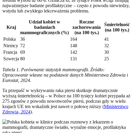
średnia wynosi aż 66%. Oznacza to, że tysiące Polek wciąż omijają
najważniejsze badanie profilaktyczne – często z powodu niewiedzy,
wstydu lub zwykłego lekceważenia problemu.
Udział kobiet w
Roczne
Śmiertelność
Kraj
badaniach
zachorowania
(na 100 tys.)
mammograficznych (%)
(na 100 tys.)
Polska
36
164
41
Niemcy
72
148
32
Francja
69
142
30
Szwecja
80
131
25
Tabela 1. Porównanie statystyk mammografii. Źródło:
Opracowanie własne na podstawie danych Ministerstwa Zdrowia i
Eurostat, 2024.
Ta przepaść w wykrywaniu raka piersi skutkuje dramatycznie
wyższą śmiertelnością – w Polsce na 100 tysięcy kobiet przypada aż
275 zgonów z powodu nowotworów piersi, podczas gdy w wielu
krajach UE ten wskaźnik jest nawet o połowę niższy (
Ministerstwo
Zdrowia, 2024
).