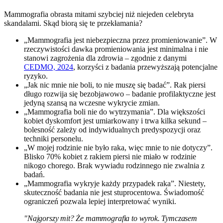
Mammografia obrasta mitami szybciej niż niejeden celebryta
skandalami. Skąd biorą się te przekłamania?
„Mammografia jest niebezpieczna przez promieniowanie”. W
rzeczywistości dawka promieniowania jest minimalna i nie
stanowi zagrożenia dla zdrowia – zgodnie z danymi
CEDMO, 2024
, korzyści z badania przewyższają potencjalne
ryzyko.
„Jak nic mnie nie boli, to nie muszę się badać”. Rak piersi
długo rozwija się bezobjawowo – badanie profilaktyczne jest
jedyną szansą na wczesne wykrycie zmian.
„Mammografia boli nie do wytrzymania”. Dla większości
kobiet dyskomfort jest umiarkowany i trwa kilka sekund –
bolesność zależy od indywidualnych predyspozycji oraz
techniki personelu.
„W mojej rodzinie nie było raka, więc mnie to nie dotyczy”.
Blisko 70% kobiet z rakiem piersi nie miało w rodzinie
nikogo chorego. Brak wywiadu rodzinnego nie zwalnia z
badań.
„Mammografia wykryje każdy przypadek raka”. Niestety,
skuteczność badania nie jest stuprocentowa. Świadomość
ograniczeń pozwala lepiej interpretować wyniki.
"Najgorszy mit? Że mammografia to wyrok. Tymczasem