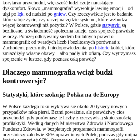
korytarzu przychodni, większość ludzi czuje narastający
dyskomfort. Słowo „mammografia” wywołuje lawinę emocji – od
ulgi po
lęk
, od nadziei po
gniew
. Czy rzeczywiście jest to badanie,
które ratuje życie, czy raczej narzędzie systemu, które wzbudza
więcej kontrowersji niż pożytku? W Polsce, gdzie
statystyki
są
bezlitosne, a świadomość społeczna kuleje, czas spojrzeć prawdzie
w oczy. Poniżej odkrywamy siedem brutalnych prawd o
mammografii: od twardych liczb i bezlitosnych porównań z
Zachodem, przez mity i niedopowiedzenia, po
historie
kobiet, które
zmiażdżyły własne obawy – albo padły ich ofiarą. Czy wytrzymasz
spojrzenie w lustrze, gdy poznasz całą prawdę?
Dlaczego mammografia wciąż budzi
kontrowersje?
Statystyki, które szokują: Polska na tle Europy
W Polsce każdego roku wykrywa się około 20 tysięcy nowych
przypadków raka piersi. Brzmi poważnie, ale prawdziwy cios
przychodzi, gdy porównasz te liczby z rzeczywistą skutecznością
profilaktyki. Według danych Ministerstwa Zdrowia i Narodowego
Funduszu Zdrowia, w bezpłatnych programach mammografii
uczestniczy zaledwie 36% uprawnionych Polek, podczas gdy unijna