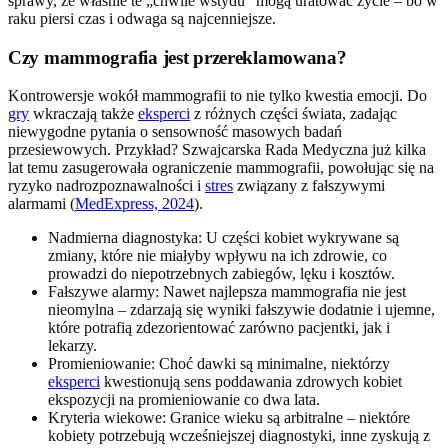
sprawy, że właśnie te „chwile wstydu” mogą uratować życie – bo w
raku piersi czas i odwaga są najcenniejsze.
Czy mammografia jest przereklamowana?
Kontrowersje wokół mammografii to nie tylko kwestia emocji. Do
gry
wkraczają także
eksperci
z różnych części świata, zadając
niewygodne pytania o sensowność masowych badań
przesiewowych. Przykład? Szwajcarska Rada Medyczna już kilka
lat temu zasugerowała ograniczenie mammografii, powołując się na
ryzyko nadrozpoznawalności i
stres
związany z fałszywymi
alarmami (
MedExpress, 2024
).
Nadmierna diagnostyka: U części kobiet wykrywane są
zmiany, które nie miałyby wpływu na ich zdrowie, co
prowadzi do niepotrzebnych zabiegów, lęku i kosztów.
Fałszywe alarmy: Nawet najlepsza mammografia nie jest
nieomylna – zdarzają się wyniki fałszywie dodatnie i ujemne,
które potrafią zdezorientować zarówno pacjentki, jak i
lekarzy.
Promieniowanie: Choć dawki są minimalne, niektórzy
eksperci
kwestionują sens poddawania zdrowych kobiet
ekspozycji na promieniowanie co dwa lata.
Kryteria wiekowe: Granice wieku są arbitralne – niektóre
kobiety potrzebują wcześniejszej diagnostyki, inne zyskują z