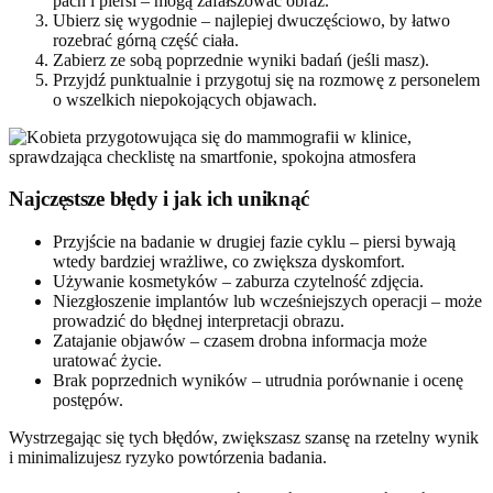
pach i piersi – mogą zafałszować obraz.
Ubierz się wygodnie – najlepiej dwuczęściowo, by łatwo
rozebrać górną część ciała.
Zabierz ze sobą poprzednie wyniki badań (jeśli masz).
Przyjdź punktualnie i przygotuj się na rozmowę z personelem
o wszelkich niepokojących objawach.
Najczęstsze błędy i jak ich uniknąć
Przyjście na badanie w drugiej fazie cyklu – piersi bywają
wtedy bardziej wrażliwe, co zwiększa dyskomfort.
Używanie kosmetyków – zaburza czytelność zdjęcia.
Niezgłoszenie implantów lub wcześniejszych operacji – może
prowadzić do błędnej interpretacji obrazu.
Zatajanie objawów – czasem drobna informacja może
uratować życie.
Brak poprzednich wyników – utrudnia porównanie i ocenę
postępów.
Wystrzegając się tych błędów, zwiększasz szansę na rzetelny wynik
i minimalizujesz ryzyko powtórzenia badania.