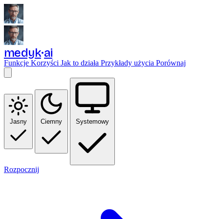
medyk
ai
Funkcje
Korzyści
Jak to działa
Przykłady użycia
Porównaj
Jasny
Ciemny
Systemowy
Rozpocznij