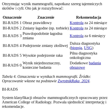
Otrzymując wynik mammografii, napotkasz szereg tajemniczych
skrótów i cyfr. Oto jak je rozszyfrować:
Oznaczenie
Znaczenie
Rekomendacja
BI-RADS 1
Obraz prawidłowy
Kontrola
za 24 miesiące
BI-RADS 2
Zmiany łagodne (np. torbiele)
Kontrola
za 24 miesiące
Prawdopodobnie łagodna
BI-RADS 3
Kontrola
za 6 miesięcy
zmiana
Dalsza diagnostyka
BI-RADS 4
Podejrzenie zmiany złośliwej
(
biopsja
,
USG
)
Pilna diagnostyka
BI-RADS 5
Wysokie podejrzenie raka
onkologiczna
Wynik niejednoznaczny,
Dodatkowe
badania
BI-RADS 0
konieczne badania
obrazowe
Tabela 4. Oznaczenia w wynikach mammografii. Źródło:
Opracowanie własne na podstawie
ZwrotnikRaka, 2024
.
BI-RADS
System klasyfikacji obrazów mammograficznych opracowany przez
American College of Radiology. Pozwala ujednolicić interpretację i
rekomendacje.