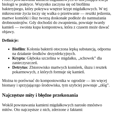
biologii w praktyce. Wszystko zaczyna się od biofilmu
bakteryjnego, który pokrywa wnętrze krypt migdałkowych. W tej
mikroscenie życia toczy się walka o przetrwanie — resztki jedzenia,
martwe komórki i śluz tworzą doskonałe podłoże do namnażania
drobnoustrojów. Gdy dochodzi do zwapnienia, powstaje twardy
kamień — swoista kupa kompostowa, która z czasem może dawać
objawy.
Definicje:
Biofilm
: Kolonia bakterii otoczona lepką substancją, odporna
na działanie środków dezynfekcyjnych.
Krypta
: Głęboka szczelina w migdałku, „schowek” dla
zanieczyszczeń.
Detrytus
: Zbiorowisko martwych komórek, śluzu i resztek
pokarmowych, z których formuje się kamień.
Można to porównać do kompostownika w ogrodzie — im więcej
biomasy i sprzyjającego środowiska, tym szybciej powstaje „złóg”.
Najczęstsze mity i błędne przekonania
Wokół powstawania kamieni migdałkowych narosło mnóstwo
mitów. Oto najczęstsze z nich, zderzone z faktami: