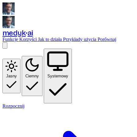
medyk
ai
Funkcje
Korzyści
Jak to działa
Przykłady użycia
Porównaj
Jasny
Ciemny
Systemowy
Rozpocznij