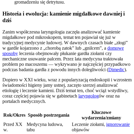
gromadzeniu się detrytusu.
Historia i ewolucja: kamienie migdałkowe dawniej i
dziś
Zanim współczesna laryngologia zaczęła analizować kamienie
migdałkowe pod mikroskopem, temat ten pojawiał się już w
tradycyjnej medycynie ludowej. W dawnych czasach białe „złogi”
w gardle kojarzono z „chorobą zatok” lub „gnilcem”, a
domowe
sposoby
leczenia obejmowały płukanie gardła ziołami czy
mechaniczne usuwanie palcem. Przez lata medycyna traktowała
problem po macoszemu — wykrywano je najczęściej przypadkowo
podczas badania gardła z powodu innych dolegliwości (
Dimedic
).
Dopiero w XXI wieku, wraz z popularyzacją endoskopii i wzrostem
świadomości higieny jamy ustnej, zaczęto szerzej analizować
etiologię i leczenie kamieni. Dziś temat ten, choć wciąż wstydliwy,
coraz częściej pojawia się w gabinetach
laryngolog
ów oraz na
portalach medycznych.
Kluczowe
Rok/Okres
Sposób postrzegania
wydarzenia/zmiany
Przed XX
Medycyna ludowa,
Leczenie ziołami,
ignorowanie
w.
tabu
objawów