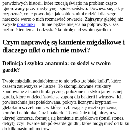
prawdziwych historii, które rzucają światło na problem często
ignorowany przez medycynę i społeczeństwo. Dowiesz się, jak je
rozpoznać, co je powoduje, jak sobie z nimi radzić i dlaczego
nareszcie warto o nich rozmawiać otwarcie. Zajrzymy głębiej niż
zwykłe
poradniki
— tu nie będzie miejsca na półprawdy. Czas
rozbroić ten temat i odzyskać kontrolę nad swoim gardłem.
Czym naprawdę są kamienie migdałkowe i
dlaczego nikt o nich nie mówi?
Definicja i szybka anatomia: co siedzi w twoim
gardle?
Twoje migdałki podniebienne to nie tylko „te białe kulki”, które
czasem zauważysz w lustrze. To skomplikowane struktury
zbudowane z tkanki limfatycznej, położone na styku jamy ustnej i
gardła, które w dzieciństwie są zaporą dla bakterii i wirusów. Ich
powierzchnia jest pofałdowana, pokryta licznymi kryptami —
głębokimi szczelinami, w których zbierają się resztki jedzenia,
komórki nabłonka, śluz i bakterie. To właśnie tutaj, niczym w
ukrytej komorze, formują się kamienie migdałkowe (tonsil stones,
detryt), czyli twarde lub półtwarde grudki, które mogą mieć od kilku
do kilkunastu milimetrów.