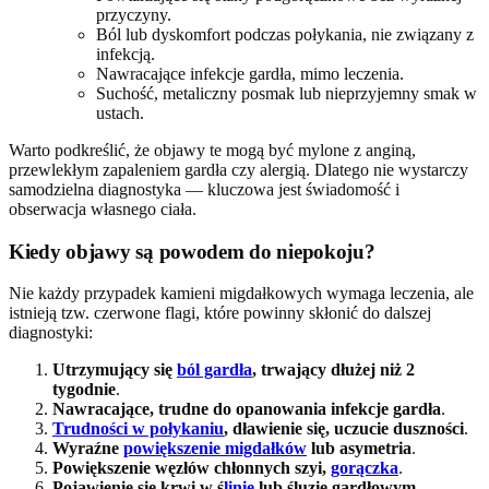
przyczyny.
Ból lub dyskomfort podczas połykania, nie związany z
infekcją.
Nawracające infekcje gardła, mimo leczenia.
Suchość, metaliczny posmak lub nieprzyjemny smak w
ustach.
Warto podkreślić, że objawy te mogą być mylone z anginą,
przewlekłym zapaleniem gardła czy alergią. Dlatego nie wystarczy
samodzielna diagnostyka — kluczowa jest świadomość i
obserwacja własnego ciała.
Kiedy objawy są powodem do niepokoju?
Nie każdy przypadek kamieni migdałkowych wymaga leczenia, ale
istnieją tzw. czerwone flagi, które powinny skłonić do dalszej
diagnostyki:
Utrzymujący się
ból gardła
, trwający dłużej niż 2
tygodnie
.
Nawracające, trudne do opanowania infekcje gardła
.
Trudności w połykaniu
, dławienie się, uczucie duszności
.
Wyraźne
powiększenie migdałków
lub asymetria
.
Powiększenie węzłów chłonnych szyi,
gorączka
.
Pojawienie się krwi w ś
linie
lub śluzie gardłowym
.