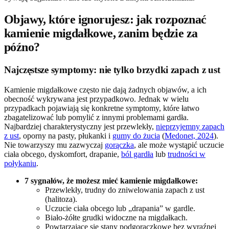
Objawy, które ignorujesz: jak rozpoznać
kamienie migdałkowe, zanim będzie za
późno?
Najczęstsze symptomy: nie tylko brzydki zapach z ust
Kamienie migdałkowe często nie dają żadnych objawów, a ich
obecność wykrywana jest przypadkowo. Jednak w wielu
przypadkach pojawiają się konkretne symptomy, które łatwo
zbagatelizować lub pomylić z innymi problemami gardła.
Najbardziej charakterystyczny jest przewlekły,
nieprzyjemny zapach
z ust
, oporny na pasty, płukanki i
gumy do żucia
(
Medonet, 2024
).
Nie towarzyszy mu zazwyczaj
gorączka
, ale może wystąpić uczucie
ciała obcego, dyskomfort, drapanie,
ból gardła
lub
trudności w
połykaniu
.
7 sygnałów, że możesz mieć kamienie migdałkowe:
Przewlekły, trudny do zniwelowania zapach z ust
(halitoza).
Uczucie ciała obcego lub „drapania” w gardle.
Biało-żółte grudki widoczne na migdałkach.
Powtarzające się stany podgorączkowe bez wyraźnej