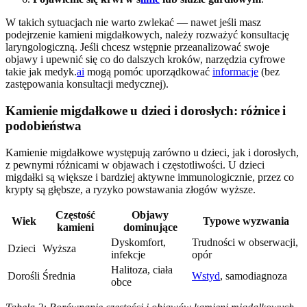
W takich sytuacjach nie warto zwlekać — nawet jeśli masz
podejrzenie kamieni migdałkowych, należy rozważyć konsultację
laryngologiczną. Jeśli chcesz wstępnie przeanalizować swoje
objawy i upewnić się co do dalszych kroków, narzędzia cyfrowe
takie jak medyk.
ai
mogą pomóc uporządkować
informacje
(bez
zastępowania konsultacji medycznej).
Kamienie migdałkowe u dzieci i dorosłych: różnice i
podobieństwa
Kamienie migdałkowe występują zarówno u dzieci, jak i dorosłych,
z pewnymi różnicami w objawach i częstotliwości. U dzieci
migdałki są większe i bardziej aktywne immunologicznie, przez co
krypty są głębsze, a ryzyko powstawania złogów wyższe.
Częstość
Objawy
Wiek
Typowe wyzwania
kamieni
dominujące
Dyskomfort,
Trudności w obserwacji,
Dzieci
Wyższa
infekcje
opór
Halitoza, ciała
Dorośli
Średnia
Wstyd
, samodiagnoza
obce