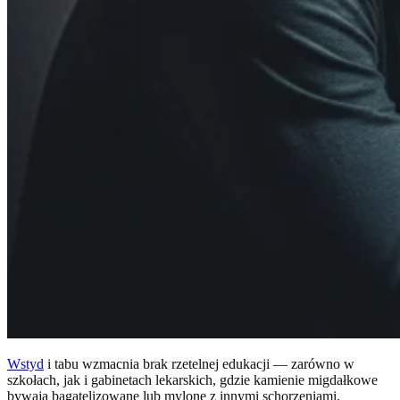
Wstyd
i tabu wzmacnia brak rzetelnej edukacji — zarówno w
szkołach, jak i gabinetach lekarskich, gdzie kamienie migdałkowe
bywają bagatelizowane lub mylone z innymi schorzeniami.