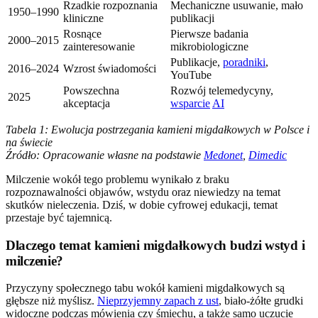
Rzadkie rozpoznania
Mechaniczne usuwanie, mało
1950–1990
kliniczne
publikacji
Rosnące
Pierwsze badania
2000–2015
zainteresowanie
mikrobiologiczne
Publikacje,
poradniki
,
2016–2024
Wzrost świadomości
YouTube
Powszechna
Rozwój telemedycyny,
2025
akceptacja
wsparcie
AI
Tabela 1: Ewolucja postrzegania kamieni migdałkowych w Polsce i
na świecie
Źródło: Opracowanie własne na podstawie
Medonet
,
Dimedic
Milczenie wokół tego problemu wynikało z braku
rozpoznawalności objawów, wstydu oraz niewiedzy na temat
skutków nieleczenia. Dziś, w dobie cyfrowej edukacji, temat
przestaje być tajemnicą.
Dlaczego temat kamieni migdałkowych budzi wstyd i
milczenie?
Przyczyny społecznego tabu wokół kamieni migdałkowych są
głębsze niż myślisz.
Nieprzyjemny zapach z ust
, biało-żółte grudki
widoczne podczas mówienia czy śmiechu, a także samo uczucie