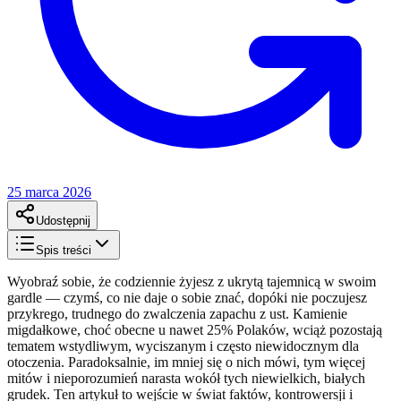
25 marca 2026
Udostępnij
Spis treści
Wyobraź sobie, że codziennie żyjesz z ukrytą tajemnicą w swoim
gardle — czymś, co nie daje o sobie znać, dopóki nie poczujesz
przykrego, trudnego do zwalczenia zapachu z ust. Kamienie
migdałkowe, choć obecne u nawet 25% Polaków, wciąż pozostają
tematem wstydliwym, wyciszanym i często niewidocznym dla
otoczenia. Paradoksalnie, im mniej się o nich mówi, tym więcej
mitów i nieporozumień narasta wokół tych niewielkich, białych
grudek. Ten artykuł to wejście w świat faktów, kontrowersji i