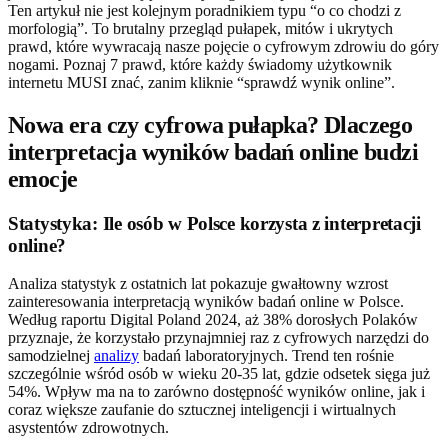
Ten artykuł nie jest kolejnym poradnikiem typu “o co chodzi z
morfologią”. To brutalny przegląd pułapek, mitów i ukrytych
prawd, które wywracają nasze pojęcie o cyfrowym zdrowiu do góry
nogami. Poznaj 7 prawd, które każdy świadomy użytkownik
internetu MUSI znać, zanim kliknie “sprawdź wynik online”.
Nowa era czy cyfrowa pułapka? Dlaczego
interpretacja wyników badań online budzi
emocje
Statystyka: Ile osób w Polsce korzysta z interpretacji
online?
Analiza statystyk z ostatnich lat pokazuje gwałtowny wzrost
zainteresowania interpretacją wyników badań online w Polsce.
Według raportu Digital Poland 2024, aż 38% dorosłych Polaków
przyznaje, że korzystało przynajmniej raz z cyfrowych narzędzi do
samodzielnej
analizy
badań laboratoryjnych. Trend ten rośnie
szczególnie wśród osób w wieku 20-35 lat, gdzie odsetek sięga już
54%. Wpływ ma na to zarówno dostępność wyników online, jak i
coraz większe zaufanie do sztucznej inteligencji i wirtualnych
asystentów zdrowotnych.