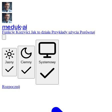
medyk
ai
Funkcje
Korzyści
Jak to działa
Przykłady użycia
Porównaj
Jasny
Ciemny
Systemowy
Rozpocznij