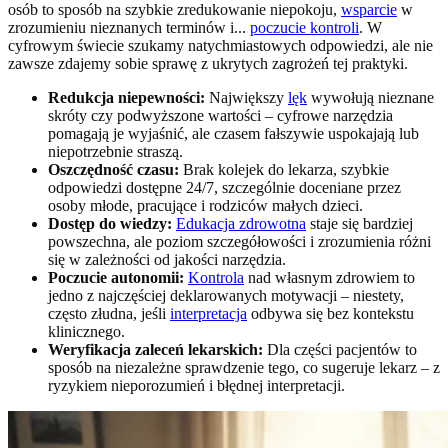
osób to sposób na szybkie zredukowanie niepokoju,
wsparcie
w
zrozumieniu nieznanych terminów i...
poczucie kontroli
. W
cyfrowym świecie szukamy natychmiastowych odpowiedzi, ale nie
zawsze zdajemy sobie sprawę z ukrytych zagrożeń tej praktyki.
Redukcja niepewności:
Największy
lęk
wywołują nieznane
skróty czy podwyższone wartości – cyfrowe narzędzia
pomagają je wyjaśnić, ale czasem fałszywie uspokajają lub
niepotrzebnie straszą.
Oszczędność czasu:
Brak kolejek do lekarza, szybkie
odpowiedzi dostępne 24/7, szczególnie doceniane przez
osoby młode, pracujące i rodziców małych dzieci.
Dostęp do wiedzy:
Edukacja zdrowotna
staje się bardziej
powszechna, ale poziom szczegółowości i zrozumienia różni
się w zależności od jakości narzędzia.
Poczucie autonomii:
Kontrola
nad własnym zdrowiem to
jedno z najczęściej deklarowanych motywacji – niestety,
często złudna, jeśli
interpretacja
odbywa się bez kontekstu
klinicznego.
Weryfikacja zaleceń lekarskich:
Dla części pacjentów to
sposób na niezależne sprawdzenie tego, co sugeruje lekarz – z
ryzykiem nieporozumień i błędnej interpretacji.