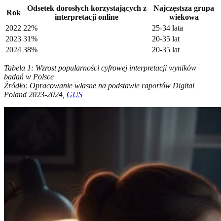
Odsetek dorosłych korzystających z
Najczęstsza grupa
Rok
interpretacji online
wiekowa
2022
22%
25-34 lata
2023
31%
20-35 lat
2024
38%
20-35 lat
Tabela 1: Wzrost popularności cyfrowej interpretacji wyników
badań w Polsce
Źródło: Opracowanie własne na podstawie raportów Digital
Poland 2023-2024,
GUS