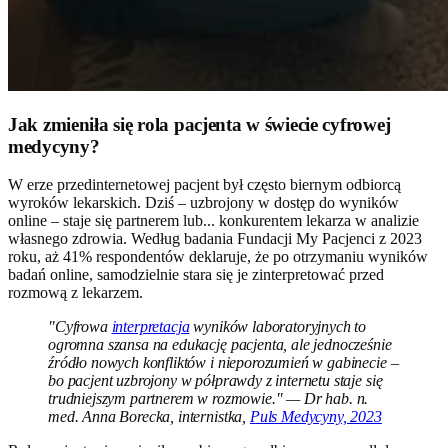
Jak zmieniła się rola pacjenta w świecie cyfrowej
medycyny?
W erze przedinternetowej pacjent był często biernym odbiorcą
wyroków lekarskich. Dziś – uzbrojony w dostęp do wyników
online – staje się partnerem lub... konkurentem lekarza w analizie
własnego zdrowia. Według badania Fundacji My Pacjenci z 2023
roku, aż 41% respondentów deklaruje, że po otrzymaniu wyników
badań online, samodzielnie stara się je zinterpretować przed
rozmową z lekarzem.
"Cyfrowa
interpretacja
wyników laboratoryjnych to
ogromna szansa na edukację pacjenta, ale jednocześnie
źródło nowych konfliktów i nieporozumień w gabinecie –
bo pacjent uzbrojony w półprawdy z internetu staje się
trudniejszym partnerem w rozmowie." — Dr hab. n.
med. Anna Borecka, internistka,
Puls Medycyny, 2023