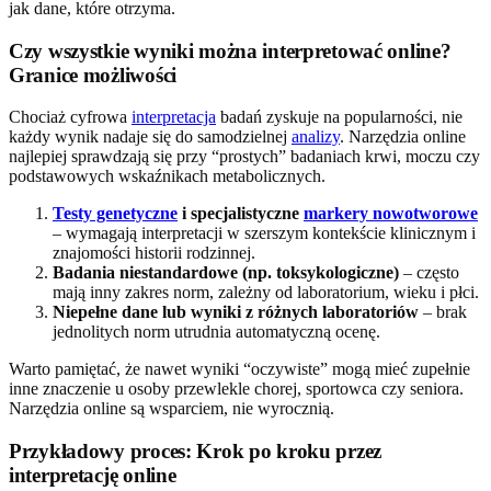
jak dane, które otrzyma.
Czy wszystkie wyniki można interpretować online?
Granice możliwości
Chociaż cyfrowa
interpretacja
badań zyskuje na popularności, nie
każdy wynik nadaje się do samodzielnej
analizy
. Narzędzia online
najlepiej sprawdzają się przy “prostych” badaniach krwi, moczu czy
podstawowych wskaźnikach metabolicznych.
Testy genetyczne
i specjalistyczne
markery nowotworowe
– wymagają interpretacji w szerszym kontekście klinicznym i
znajomości historii rodzinnej.
Badania niestandardowe (np. toksykologiczne)
– często
mają inny zakres norm, zależny od laboratorium, wieku i płci.
Niepełne dane lub wyniki z różnych laboratoriów
– brak
jednolitych norm utrudnia automatyczną ocenę.
Warto pamiętać, że nawet wyniki “oczywiste” mogą mieć zupełnie
inne znaczenie u osoby przewlekle chorej, sportowca czy seniora.
Narzędzia online są wsparciem, nie wyrocznią.
Przykładowy proces: Krok po kroku przez
interpretację online