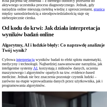
Rola pacjenta się zmieniła – z biernego odbiorcy przeszedł do
aktywnego uczestnika procesu diagnostycznego. Jednak, gdy
narzędzia online mieszają rzetelną wiedzę z uproszczeniami,
granica
między samodzielnością a nieodpowiedzialnością staje się
niebezpiecznie cienka.
Od kodu do krwi: Jak działa interpretacja
wyników badań online
Algorytmy, AI i ludzkie błędy: Co naprawdę analizuje
Twój wynik?
Cyfrowa
interpretacja
wyników badań to efekt splotu matematyki,
medycyny i technologii. Najbardziej zaawansowane narzędzia, jak
inteligentne systemy
AI
, korzystają z milionów danych, uczenia
maszynowego i algorytmów opartych na tzw. evidence-based
medicine. Jednak nie bez znaczenia pozostaje czynnik ludzki –
zarówno na etapie wprowadzania danych przez użytkownika, jak i
programowania algorytmów.