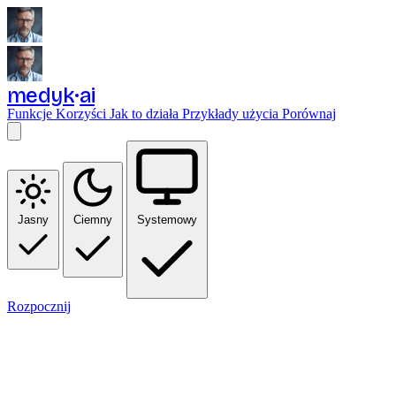
medyk
ai
Funkcje
Korzyści
Jak to działa
Przykłady użycia
Porównaj
Jasny
Ciemny
Systemowy
Rozpocznij