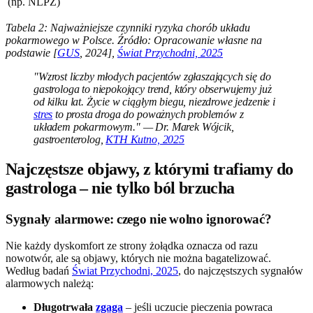
(np. NLPZ)
Tabela 2: Najważniejsze czynniki ryzyka chorób układu
pokarmowego w Polsce. Źródło: Opracowanie własne na
podstawie [
GUS
, 2024],
Świat Przychodni, 2025
"Wzrost liczby młodych pacjentów zgłaszających się do
gastrologa to niepokojący trend, który obserwujemy już
od kilku lat. Życie w ciągłym biegu, niezdrowe jedzenie i
stres
to prosta droga do poważnych problemów z
układem pokarmowym." — Dr. Marek Wójcik,
gastroenterolog,
KTH Kutno, 2025
Najczęstsze objawy, z którymi trafiamy do
gastrologa – nie tylko ból brzucha
Sygnały alarmowe: czego nie wolno ignorować?
Nie każdy dyskomfort ze strony żołądka oznacza od razu
nowotwór, ale są objawy, których nie można bagatelizować.
Według badań
Świat Przychodni, 2025
, do najczęstszych sygnałów
alarmowych należą:
Długotrwała
zgaga
– jeśli uczucie pieczenia powraca