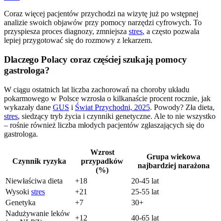
Coraz więcej pacjentów przychodzi na wizytę już po wstępnej
analizie swoich objawów przy pomocy narzędzi cyfrowych. To
przyspiesza proces diagnozy, zmniejsza
stres
, a często pozwala
lepiej przygotować się do rozmowy z lekarzem.
Dlaczego Polacy coraz częściej szukają pomocy
gastrologa?
W ciągu ostatnich lat liczba zachorowań na choroby układu
pokarmowego w Polsce wzrosła o kilkanaście procent rocznie, jak
wykazały dane
GUS
i
Świat Przychodni, 2025
. Powody? Zła dieta,
stres
, siedzący tryb życia i czynniki genetyczne. Ale to nie wszystko
– rośnie również liczba młodych pacjentów zgłaszających się do
gastrologa.
Wzrost
Grupa wiekowa
Czynnik ryzyka
przypadków
najbardziej narażona
(%)
Niewłaściwa dieta
+18
20-45 lat
Wysoki
stres
+21
25-55 lat
Genetyka
+7
30+
Nadużywanie leków
+12
40-65 lat