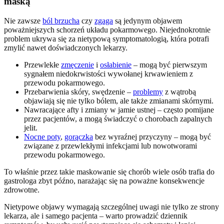
maską
Nie zawsze
ból brzucha
czy
zgaga
są jedynym objawem
poważniejszych schorzeń układu pokarmowego. Niejednokrotnie
problem ukrywa się za nietypową symptomatologią, która potrafi
zmylić nawet doświadczonych lekarzy.
Przewlekłe
zmęczenie
i
osłabienie
– mogą być pierwszym
sygnałem niedokrwistości wywołanej krwawieniem z
przewodu pokarmowego.
Przebarwienia skóry, swędzenie –
problemy
z wątrobą
objawiają się nie tylko bólem, ale także zmianami skórnymi.
Nawracające afty i zmiany w jamie ustnej – często pomijane
przez pacjentów, a mogą świadczyć o chorobach zapalnych
jelit.
Nocne poty
,
gorączka
bez wyraźnej przyczyny – mogą być
związane z przewlekłymi infekcjami lub nowotworami
przewodu pokarmowego.
To właśnie przez takie maskowanie się chorób wiele osób trafia do
gastrologa zbyt późno, narażając się na poważne konsekwencje
zdrowotne.
Nietypowe objawy wymagają szczególnej uwagi nie tylko ze strony
lekarza, ale i samego pacjenta – warto prowadzić dziennik