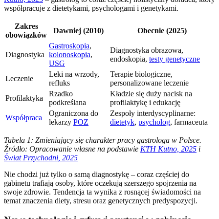
współpracuje z dietetykami, psychologami i genetykami.
Zakres
Dawniej (2010)
Obecnie (2025)
obowiązków
Gastroskopia
,
Diagnostyka obrazowa,
Diagnostyka
kolonoskopia
,
endoskopia,
testy genetyczne
USG
Leki na wrzody,
Terapie biologiczne,
Leczenie
refluks
personalizowane leczenie
Rzadko
Kładzie się duży nacisk na
Profilaktyka
podkreślana
profilaktykę i edukację
Ograniczona do
Zespoły interdyscyplinarne:
Współpraca
lekarzy
POZ
dietetyk
,
psycholog
, farmaceuta
Tabela 1: Zmieniający się charakter pracy gastrologa w Polsce.
Źródło: Opracowanie własne na podstawie
KTH Kutno, 2025
i
Świat Przychodni, 2025
Nie chodzi już tylko o samą diagnostykę – coraz częściej do
gabinetu trafiają osoby, które oczekują szerszego spojrzenia na
swoje zdrowie. Tendencja ta wynika z rosnącej świadomości na
temat znaczenia diety, stresu oraz genetycznych predyspozycji.