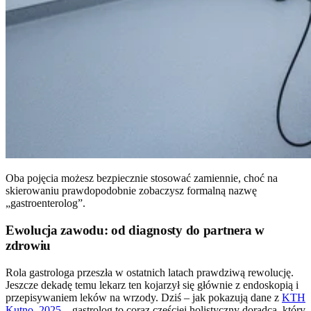
Oba pojęcia możesz bezpiecznie stosować zamiennie, choć na
skierowaniu prawdopodobnie zobaczysz formalną nazwę
„gastroenterolog”.
Ewolucja zawodu: od diagnosty do partnera w
zdrowiu
Rola gastrologa przeszła w ostatnich latach prawdziwą rewolucję.
Jeszcze dekadę temu lekarz ten kojarzył się głównie z endoskopią i
przepisywaniem leków na wrzody. Dziś – jak pokazują dane z
KTH
Kutno, 2025
– gastrolog to coraz częściej holistyczny doradca, który