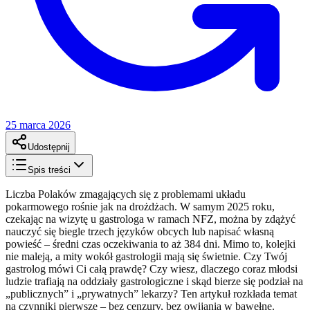
25 marca 2026
Udostępnij
Spis treści
Liczba Polaków zmagających się z problemami układu
pokarmowego rośnie jak na drożdżach. W samym 2025 roku,
czekając na wizytę u gastrologa w ramach NFZ, można by zdążyć
nauczyć się biegle trzech języków obcych lub napisać własną
powieść – średni czas oczekiwania to aż 384 dni. Mimo to, kolejki
nie maleją, a mity wokół gastrologii mają się świetnie. Czy Twój
gastrolog mówi Ci całą prawdę? Czy wiesz, dlaczego coraz młodsi
ludzie trafiają na oddziały gastrologiczne i skąd bierze się podział na
„publicznych” i „prywatnych” lekarzy? Ten artykuł rozkłada temat
na czynniki pierwsze – bez cenzury, bez owijania w bawełnę.