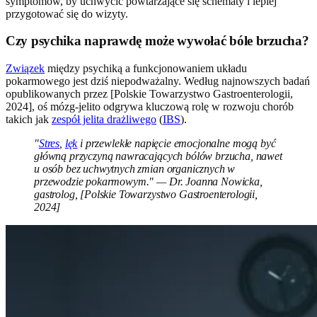
symptomów, by uchwycić powtarzające się schematy i lepiej
przygotować się do wizyty.
Czy psychika naprawdę może wywołać bóle brzucha?
Związek
między psychiką a funkcjonowaniem układu
pokarmowego jest dziś niepodważalny. Według najnowszych badań
opublikowanych przez [Polskie Towarzystwo Gastroenterologii,
2024], oś mózg-jelito odgrywa kluczową rolę w rozwoju chorób
takich jak
zespół jelita drażliwego
(
IBS
).
"
Stres
,
lęk
i przewlekłe napięcie emocjonalne mogą być
główną przyczyną nawracających bólów brzucha, nawet
u osób bez uchwytnych zmian organicznych w
przewodzie pokarmowym." — Dr. Joanna Nowicka,
gastrolog, [Polskie Towarzystwo Gastroenterologii,
2024]