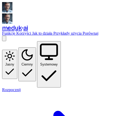
medyk
ai
Funkcje
Korzyści
Jak to działa
Przykłady użycia
Porównaj
Jasny
Ciemny
Systemowy
Rozpocznij