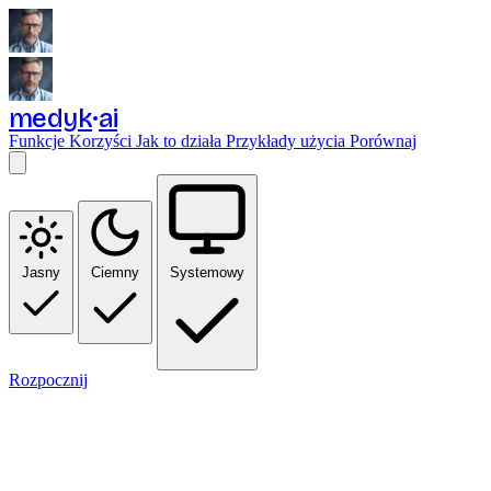
medyk
ai
Funkcje
Korzyści
Jak to działa
Przykłady użycia
Porównaj
Jasny
Ciemny
Systemowy
Rozpocznij