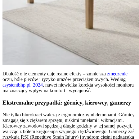
Dbałość o te elementy daje realne efekty – zmniejsza
zmęczenie
oczu, bóle pleców i ryzyko urazów przeciążeniowych. Według
asystentbhp.pl, 2024
, nawet niewielka korekta wysokości monitora
ma znaczący wpływ na komfort i wydajność.
Ekstremalne przypadki: górnicy, kierowcy, gamerzy
Nie tylko biurokraci walczą z ergonomicznymi demonami. Górnicy
zmagają się z ciężarem sprzętu, niskimi tunelami i wibracjami.
Kierowcy zawodowi spędzają długie godziny w tej samej pozycji,
walcząc z bólem kręgosłupa szyjnego i lędźwiowego. Gamerzy zaś
ryzykują RSI (Repetitive Strain Injury) i syndrom cieśni nadgarstka