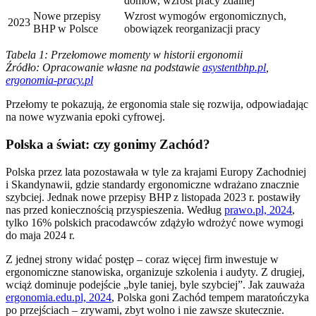
domów, wzrost pracy zdalnej
Nowe przepisy
Wzrost wymogów ergonomicznych,
2023
BHP w Polsce
obowiązek reorganizacji pracy
Tabela 1: Przełomowe momenty w historii ergonomii
Źródło: Opracowanie własne na podstawie
asystentbhp.pl
,
ergonomia-pracy.pl
Przełomy te pokazują, że ergonomia stale się rozwija, odpowiadając
na nowe wyzwania epoki cyfrowej.
Polska a świat: czy gonimy Zachód?
Polska przez lata pozostawała w tyle za krajami Europy Zachodniej
i Skandynawii, gdzie standardy ergonomiczne wdrażano znacznie
szybciej. Jednak nowe przepisy BHP z listopada 2023 r. postawiły
nas przed koniecznością przyspieszenia. Według
prawo.pl, 2024
,
tylko 16% polskich pracodawców zdążyło wdrożyć nowe wymogi
do maja 2024 r.
Z jednej strony widać postęp – coraz więcej firm inwestuje w
ergonomiczne stanowiska, organizuje szkolenia i audyty. Z drugiej,
wciąż dominuje podejście „byle taniej, byle szybciej”. Jak zauważa
ergonomia.edu.pl, 2024
, Polska goni Zachód tempem maratończyka
po przejściach – zrywami, zbyt wolno i nie zawsze skutecznie.