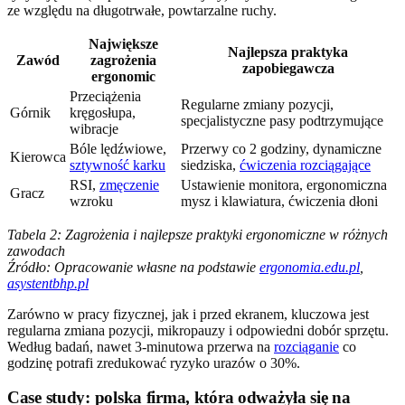
ze względu na długotrwałe, powtarzalne ruchy.
Największe
Najlepsza praktyka
Zawód
zagrożenia
zapobiegawcza
ergonomic
Przeciążenia
Regularne zmiany pozycji,
Górnik
kręgosłupa,
specjalistyczne pasy podtrzymujące
wibracje
Bóle lędźwiowe,
Przerwy co 2 godziny, dynamiczne
Kierowca
sztywność karku
siedziska,
ćwiczenia rozciągające
RSI,
zmęczenie
Ustawienie monitora, ergonomiczna
Gracz
wzroku
mysz i klawiatura, ćwiczenia dłoni
Tabela 2: Zagrożenia i najlepsze praktyki ergonomiczne w różnych
zawodach
Źródło: Opracowanie własne na podstawie
ergonomia.edu.pl
,
asystentbhp.pl
Zarówno w pracy fizycznej, jak i przed ekranem, kluczowa jest
regularna zmiana pozycji, mikropauzy i odpowiedni dobór sprzętu.
Według badań, nawet 3-minutowa przerwa na
rozciąganie
co
godzinę potrafi zredukować ryzyko urazów o 30%.
Case study: polska firma, która odważyła się na