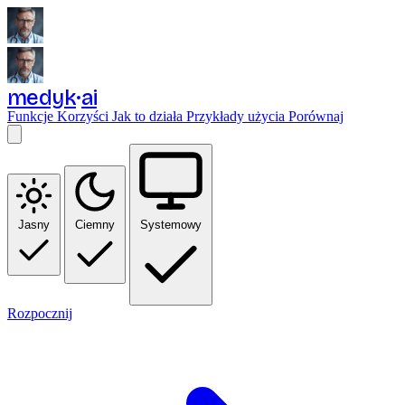
medyk
ai
Funkcje
Korzyści
Jak to działa
Przykłady użycia
Porównaj
Jasny
Ciemny
Systemowy
Rozpocznij