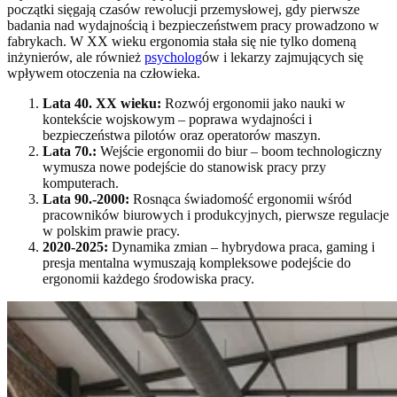
początki sięgają czasów rewolucji przemysłowej, gdy pierwsze
badania nad wydajnością i bezpieczeństwem pracy prowadzono w
fabrykach. W XX wieku ergonomia stała się nie tylko domeną
inżynierów, ale również
psycholog
ów i lekarzy zajmujących się
wpływem otoczenia na człowieka.
Lata 40. XX wieku:
Rozwój ergonomii jako nauki w
kontekście wojskowym – poprawa wydajności i
bezpieczeństwa pilotów oraz operatorów maszyn.
Lata 70.:
Wejście ergonomii do biur – boom technologiczny
wymusza nowe podejście do stanowisk pracy przy
komputerach.
Lata 90.-2000:
Rosnąca świadomość ergonomii wśród
pracowników biurowych i produkcyjnych, pierwsze regulacje
w polskim prawie pracy.
2020-2025:
Dynamika zmian – hybrydowa praca, gaming i
presja mentalna wymuszają kompleksowe podejście do
ergonomii każdego środowiska pracy.