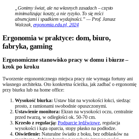
„Gonimy świat, ale na własnych zasadach – często
minimalizując koszty, a nie ryzyko. To się mści
absencjami i spadkiem wydajności.” — Prof. Janusz
Walczak,
ergonomia.edu.pl, 2024
Ergonomia w praktyce: dom, biuro,
fabryka, gaming
Ergonomiczne stanowisko pracy w domu i biurze –
krok po kroku
Tworzenie ergonomicznego miejsca pracy nie wymaga fortuny ani
własnego architekta. Oto konkretna ścieżka, jak zadbać o ergonomię
przy biurku lub na home office:
Wysokość biurka:
Ustaw blat na wysokości łokci, siedząc
prosto, z ramionami swobodnie opuszczonymi.
Ustawienie monitora:
Ekran na wysokości oczu, centralnie
przed twarzą, w odległości ok. 50-70 cm.
Krzesło z regulacją:
Podparcie lędźwiowe
, regulacja
wysokości i kąta oparcia, stopy płasko na podłodze.
Oświetlenie:
Naturalne światło z boku, bez odblasków na