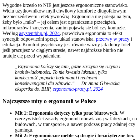
Wygodne krzesło to NIE jest jeszcze ergonomiczne stanowisko.
Wielu użytkowników myli chwilowy komfort z długofalowym
bezpieczeństwem i efektywnością. Ergonomia nie polega na tym,
żeby było „miło” – jej celem jest ograniczenie przeciążeń,
mikrourazów i zmęczenia, zanim pojawią się ból czy kontuzje.
Według
asystentbhp.pl, 2024
, prawdziwa ergonomia to efekt
synergii: odpowiedni sprzęt, układ stanowiska,
przerwy w pracy
i
edukacja. Komfort psychiczny jest równie ważny jak dobry fotel –
jeśli pracujesz w ciągłym stresie, nawet najdroższe biurko nie
uratuje cię przed wypaleniem.
„Ergonomia kończy się tam, gdzie zaczyna się rutyna i
brak świadomości. To nie kwestia luksusu, tylko
konieczność poparta badaniami i realnymi
konsekwencjami dla zdrowia.” — Dr Anna Głowacka,
ekspertka ds. BHP,
ergonomia-pracy.pl, 2024
Najczęstsze mity o ergonomii w Polsce
Mit 1: Ergonomia dotyczy tylko prac biurowych.
W
rzeczywistości zasady ergonomii obowiązują w fabrykach, na
budowach, w transporcie, a nawet podczas pracy zdalnej czy
gamingu.
Mit 2: Ergonomiczne meble są drogie i bezużyteczne bez