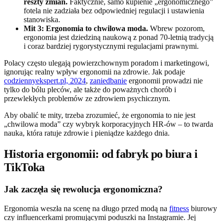
reszty zmian.
Faktycznie, samo kupienie „ergonomicznego”
fotela nie zadziała bez odpowiedniej regulacji i ustawienia
stanowiska.
Mit 3: Ergonomia to chwilowa moda.
Wbrew pozorom,
ergonomia jest dziedziną naukową z ponad 70-letnią tradycją
i coraz bardziej rygorystycznymi regulacjami prawnymi.
Polacy często ulegają powierzchownym poradom i marketingowi,
ignorując realny wpływ ergonomii na zdrowie. Jak podaje
codziennyekspert.pl, 2024
,
zaniedbanie
ergonomii prowadzi nie
tylko do bólu pleców, ale także do poważnych chorób i
przewlekłych problemów ze zdrowiem psychicznym.
Aby obalić te mity, trzeba zrozumieć, że ergonomia to nie jest
„chwilowa moda” czy wybryk korporacyjnych HR-ów – to twarda
nauka, która ratuje zdrowie i pieniądze każdego dnia.
Historia ergonomii: od fabryk po biura i
TikToka
Jak zaczęła się rewolucja ergonomiczna?
Ergonomia weszła na scenę na długo przed modą na
fitness
biurowy
czy influencerkami promującymi poduszki na Instagramie. Jej