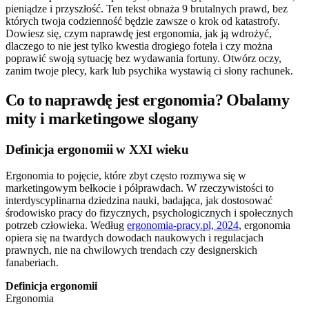
pieniądze i przyszłość. Ten tekst obnaża 9 brutalnych prawd, bez
których twoja codzienność będzie zawsze o krok od katastrofy.
Dowiesz się, czym naprawdę jest ergonomia, jak ją wdrożyć,
dlaczego to nie jest tylko kwestia drogiego fotela i czy można
poprawić swoją sytuację bez wydawania fortuny. Otwórz oczy,
zanim twoje plecy, kark lub psychika wystawią ci słony rachunek.
Co to naprawdę jest ergonomia? Obalamy
mity i marketingowe slogany
Definicja ergonomii w XXI wieku
Ergonomia to pojęcie, które zbyt często rozmywa się w
marketingowym bełkocie i półprawdach. W rzeczywistości to
interdyscyplinarna dziedzina nauki, badająca, jak dostosować
środowisko pracy do fizycznych, psychologicznych i społecznych
potrzeb człowieka. Według
ergonomia-pracy.pl, 2024
, ergonomia
opiera się na twardych dowodach naukowych i regulacjach
prawnych, nie na chwilowych trendach czy designerskich
fanaberiach.
Definicja ergonomii
Ergonomia