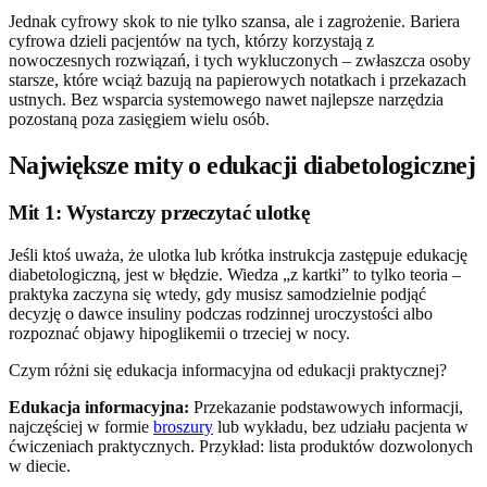
Jednak cyfrowy skok to nie tylko szansa, ale i zagrożenie. Bariera
cyfrowa dzieli pacjentów na tych, którzy korzystają z
nowoczesnych rozwiązań, i tych wykluczonych – zwłaszcza osoby
starsze, które wciąż bazują na papierowych notatkach i przekazach
ustnych. Bez wsparcia systemowego nawet najlepsze narzędzia
pozostaną poza zasięgiem wielu osób.
Największe mity o edukacji diabetologicznej
Mit 1: Wystarczy przeczytać ulotkę
Jeśli ktoś uważa, że ulotka lub krótka instrukcja zastępuje edukację
diabetologiczną, jest w błędzie. Wiedza „z kartki” to tylko teoria –
praktyka zaczyna się wtedy, gdy musisz samodzielnie podjąć
decyzję o dawce insuliny podczas rodzinnej uroczystości albo
rozpoznać objawy hipoglikemii o trzeciej w nocy.
Czym różni się edukacja informacyjna od edukacji praktycznej?
Edukacja informacyjna:
Przekazanie podstawowych informacji,
najczęściej w formie
broszury
lub wykładu, bez udziału pacjenta w
ćwiczeniach praktycznych. Przykład: lista produktów dozwolonych
w diecie.