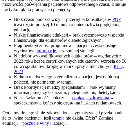
możliwości poświęcenia pacjentowi odpowiedniego czasu. Brakuje
nie tylko rąk do pracy, ale i pieniędzy.
Brak czasu podczas wizyt – przeciętna konsultacja w
POZ
trwa często poniżej 10 minut, co uniemożliwia pogłębioną
edukację.
Niskie finansowanie edukacji – brak systemowego wsparcia
finansowego dla edukatorów diabetologicznych.
Fragmentaryczność programów – pacjent często dostaje
wycinkowe
informacje
, bez spójnej strategii.
Niedobór wykwalifikowanych edukatorów – wg danych z
2023 roku liczba certyfikowanych edukatorów wzrosła do 50,
co wciąż stanowi kroplę w morzu przy 3 mln chorych
PTD,
2023
.
Kultura medycznego paternalizmu – pacjent jest odbiorcą
poleceń, nie partnerem w terapii.
Brak koordynacji między specjalistami – brak wymiany
informacji między lekarzami, pielęgniarkami, dietetykami.
Niska świadomość społeczna –
edukacja zdrowotna
w
społeczeństwie kończy się często na hasłach reklamowych.
Dodajmy do tego silnie zakorzenioną stygmatyzację i przekonanie,
że to „wina pacjenta”, jeśli
terapia
nie działa. Efekt? Zamiast
edukacji –
poczucie winy
i izolacji.