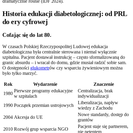
dramatycznie rośnie (IDF 2024).
Historia edukacji diabetologicznej: od PRL
do ery cyfrowej
Cofając się do lat 80.
W czasach Polskiej Rzeczypospolitej Ludowej edukacja
diabetologiczna była centralnie sterowana i niemal wyłącznie
szpitalna. Pacjent dostawał instrukcję – często sformalizowaną do
granic absurdu – i wracał do domu, gdzie musiał radzić sobie sam.
O dostępności
glukometr
ów czy wsparciu żywieniowym można
było tylko marzyć.
Rok
Wydarzenie
Znaczenie
Pierwsze programy edukacyjne
Centralizacja, brak
1980
w szpitalach
indywidualizacji
Liberalizacja, napływ
1990
Początek przemian ustrojowych
wiedzy z Zachodu
Nowe standardy, dostęp do
2004
Akcesja do UE
grantów
Pacjent staje się partnerem,
2010
Rozwój grup wsparcia NGO
nie petentem