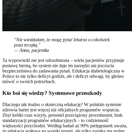
"Nie wiedziałam, że mogę pytać lekarza o cokolwiek
poza receptą."
— Anna, pacjentka
Ta wypowiedź nie jest odosobniona – wielu pacjentów przyjmuje
postawę bierną, bo system nie daje im narzędzi ani poczucia
bezpieczeństwa do zadawania pytań. Edukacja diabetologiczna w
Polsce to nie tylko deficyt godzin, ale i deficyt odwagi, by głośno
mówić o swoich potrzebach.
Kto boi się wiedzy? Systemowe przeszkody
Dlaczego tak trudno o skuteczną edukację? W polskim systemie
zdrowia barier jest więcej niż oficjalnych programów wsparcia.
Zbyt krótki czas wizyty, personel przeciążony procedurami, brak
standaryzacji programów edukacyjnych – to codzienność
większości przychodni. Według badań aż 99% pielęgniarek uważa,
że edukacja wpływa na wyniki terapii, ale tylko garstka ma realne