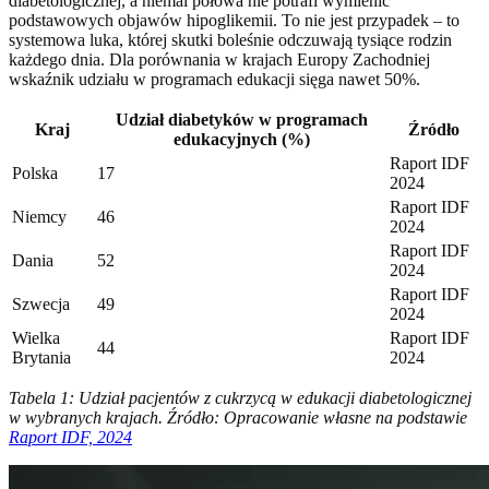
diabetologicznej, a niemal połowa nie potrafi wymienić
podstawowych objawów hipoglikemii. To nie jest przypadek – to
systemowa luka, której skutki boleśnie odczuwają tysiące rodzin
każdego dnia. Dla porównania w krajach Europy Zachodniej
wskaźnik udziału w programach edukacji sięga nawet 50%.
Udział diabetyków w programach
Kraj
Źródło
edukacyjnych (%)
Raport IDF
Polska
17
2024
Raport IDF
Niemcy
46
2024
Raport IDF
Dania
52
2024
Raport IDF
Szwecja
49
2024
Wielka
Raport IDF
44
Brytania
2024
Tabela 1: Udział pacjentów z cukrzycą w edukacji diabetologicznej
w wybranych krajach. Źródło: Opracowanie własne na podstawie
Raport IDF, 2024