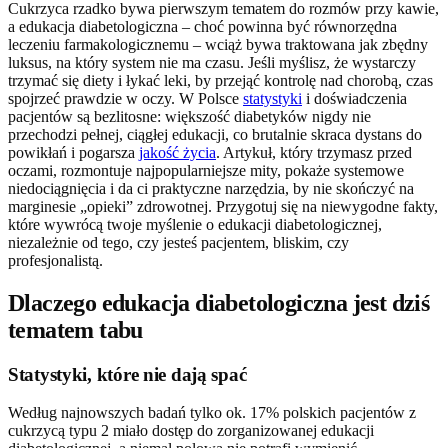
Cukrzyca rzadko bywa pierwszym tematem do rozmów przy kawie,
a edukacja diabetologiczna – choć powinna być równorzędna
leczeniu farmakologicznemu – wciąż bywa traktowana jak zbędny
luksus, na który system nie ma czasu. Jeśli myślisz, że wystarczy
trzymać się diety i łykać leki, by przejąć kontrolę nad chorobą, czas
spojrzeć prawdzie w oczy. W Polsce
statystyki
i doświadczenia
pacjentów są bezlitosne: większość diabetyków nigdy nie
przechodzi pełnej, ciągłej edukacji, co brutalnie skraca dystans do
powikłań i pogarsza
jakość życia
. Artykuł, który trzymasz przed
oczami, rozmontuje najpopularniejsze mity, pokaże systemowe
niedociągnięcia i da ci praktyczne narzędzia, by nie skończyć na
marginesie „opieki” zdrowotnej. Przygotuj się na niewygodne fakty,
które wywrócą twoje myślenie o edukacji diabetologicznej,
niezależnie od tego, czy jesteś pacjentem, bliskim, czy
profesjonalistą.
Dlaczego edukacja diabetologiczna jest dziś
tematem tabu
Statystyki, które nie dają spać
Według najnowszych badań tylko ok. 17% polskich pacjentów z
cukrzycą typu 2 miało dostęp do zorganizowanej edukacji