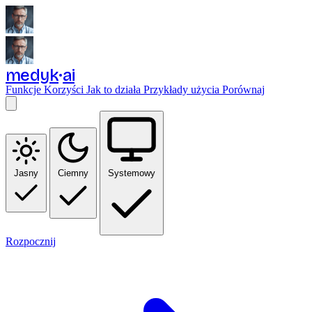
medyk
ai
Funkcje
Korzyści
Jak to działa
Przykłady użycia
Porównaj
Jasny
Ciemny
Systemowy
Rozpocznij