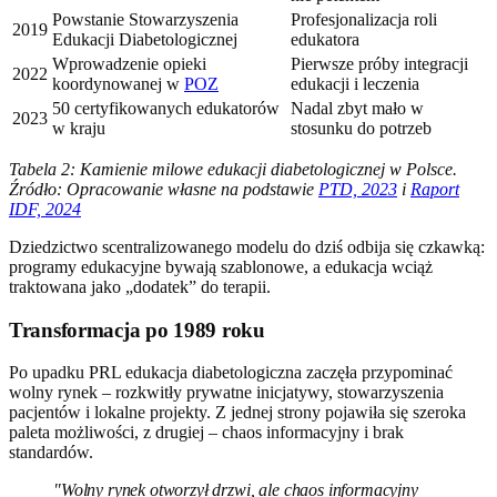
Powstanie Stowarzyszenia
Profesjonalizacja roli
2019
Edukacji Diabetologicznej
edukatora
Wprowadzenie opieki
Pierwsze próby integracji
2022
koordynowanej w
POZ
edukacji i leczenia
50 certyfikowanych edukatorów
Nadal zbyt mało w
2023
w kraju
stosunku do potrzeb
Tabela 2: Kamienie milowe edukacji diabetologicznej w Polsce.
Źródło: Opracowanie własne na podstawie
PTD, 2023
i
Raport
IDF, 2024
Dziedzictwo scentralizowanego modelu do dziś odbija się czkawką:
programy edukacyjne bywają szablonowe, a edukacja wciąż
traktowana jako „dodatek” do terapii.
Transformacja po 1989 roku
Po upadku PRL edukacja diabetologiczna zaczęła przypominać
wolny rynek – rozkwitły prywatne inicjatywy, stowarzyszenia
pacjentów i lokalne projekty. Z jednej strony pojawiła się szeroka
paleta możliwości, z drugiej – chaos informacyjny i brak
standardów.
"Wolny rynek otworzył drzwi, ale chaos informacyjny