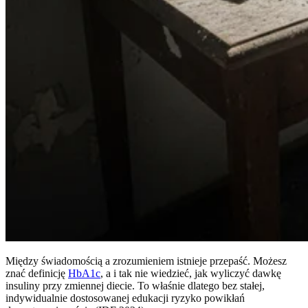
Między świadomością a zrozumieniem istnieje przepaść. Możesz
znać definicję
HbA1c
, a i tak nie wiedzieć, jak wyliczyć dawkę
insuliny przy zmiennej diecie. To właśnie dlatego bez stałej,
indywidualnie dostosowanej edukacji ryzyko powikłań