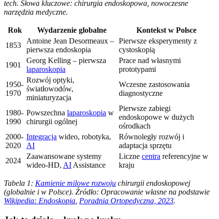
tech. Słowa kluczowe: chirurgia endoskopowa, nowoczesne
narzędzia medyczne.
Rok
Wydarzenie globalne
Kontekst w Polsce
Antoine Jean Desormeaux –
Pierwsze eksperymenty z
1853
pierwsza endoskopia
cystoskopią
Georg Kelling – pierwsza
Prace nad własnymi
1901
laparoskopia
prototypami
Rozwój optyki,
1950-
Wczesne zastosowania
światłowodów,
1970
diagnostyczne
miniaturyzacja
Pierwsze zabiegi
1980-
Powszechna
laparoskopia
w
endoskopowe w dużych
1990
chirurgii ogólnej
ośrodkach
2000-
Integracja
wideo, robotyka,
Równoległy rozwój i
2020
AI
adaptacja sprzętu
Zaawansowane systemy
Liczne
centra
referencyjne w
2024
wideo-HD,
AI
Assistance
kraju
Tabela 1:
Kamienie milowe rozwoju
chirurgii endoskopowej
(globalnie i w Polsce). Źródło: Opracowanie własne na podstawie
Wikipedia: Endoskopia
,
Poradnia Ortopedyczna, 2023
.