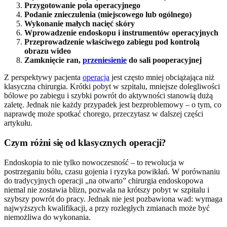
Przygotowanie pola operacyjnego
Podanie znieczulenia (miejscowego lub ogólnego)
Wykonanie małych nacięć skóry
Wprowadzenie endoskopu i instrumentów operacyjnych
Przeprowadzenie właściwego zabiegu pod kontrolą
obrazu wideo
Zamknięcie ran,
przeniesienie
do sali pooperacyjnej
Z perspektywy pacjenta
operacja
jest często mniej obciążająca niż
klasyczna chirurgia. Krótki pobyt w szpitalu, mniejsze dolegliwości
bólowe po zabiegu i szybki powrót do aktywności stanowią dużą
zaletę. Jednak nie każdy przypadek jest bezproblemowy – o tym, co
naprawdę może spotkać chorego, przeczytasz w dalszej części
artykułu.
Czym różni się od klasycznych operacji?
Endoskopia to nie tylko nowoczesność – to rewolucja w
postrzeganiu bólu, czasu gojenia i ryzyka powikłań. W porównaniu
do tradycyjnych operacji „na otwarto” chirurgia endoskopowa
niemal nie zostawia blizn, pozwala na krótszy pobyt w szpitalu i
szybszy powrót do pracy. Jednak nie jest pozbawiona wad: wymaga
najwyższych kwalifikacji, a przy rozległych zmianach może być
niemożliwa do wykonania.