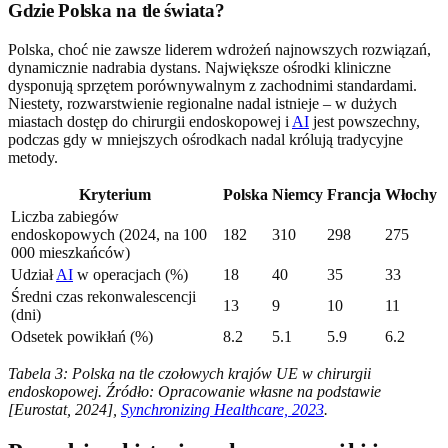
Gdzie Polska na tle świata?
Polska, choć nie zawsze liderem wdrożeń najnowszych rozwiązań,
dynamicznie nadrabia dystans. Największe ośrodki kliniczne
dysponują sprzętem porównywalnym z zachodnimi standardami.
Niestety, rozwarstwienie regionalne nadal istnieje – w dużych
miastach dostęp do chirurgii endoskopowej i
AI
jest powszechny,
podczas gdy w mniejszych ośrodkach nadal królują tradycyjne
metody.
Kryterium
Polska
Niemcy
Francja
Włochy
Liczba zabiegów
endoskopowych (2024, na 100
182
310
298
275
000 mieszkańców)
Udział
AI
w operacjach (%)
18
40
35
33
Średni czas rekonwalescencji
13
9
10
11
(dni)
Odsetek powikłań (%)
8.2
5.1
5.9
6.2
Tabela 3: Polska na tle czołowych krajów UE w chirurgii
endoskopowej. Źródło: Opracowanie własne na podstawie
[Eurostat, 2024],
Synchronizing Healthcare, 2023
.