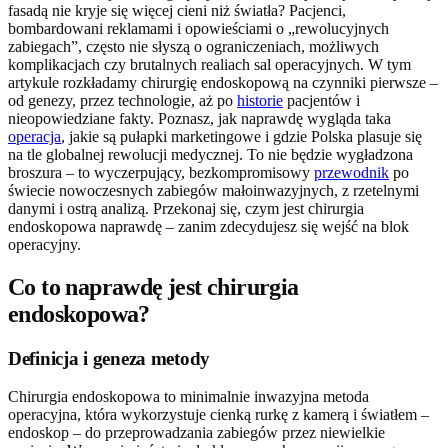
fasadą nie kryje się więcej cieni niż światła? Pacjenci,
bombardowani reklamami i opowieściami o „rewolucyjnych
zabiegach”, często nie słyszą o ograniczeniach, możliwych
komplikacjach czy brutalnych realiach sal operacyjnych. W tym
artykule rozkładamy chirurgię endoskopową na czynniki pierwsze –
od genezy, przez technologie, aż po
historie
pacjentów i
nieopowiedziane fakty. Poznasz, jak naprawdę wygląda taka
operacja
, jakie są pułapki marketingowe i gdzie Polska plasuje się
na tle globalnej rewolucji medycznej. To nie będzie wygładzona
broszura – to wyczerpujący, bezkompromisowy
przewodnik
po
świecie nowoczesnych zabiegów małoinwazyjnych, z rzetelnymi
danymi i ostrą analizą. Przekonaj się, czym jest chirurgia
endoskopowa naprawdę – zanim zdecydujesz się wejść na blok
operacyjny.
Co to naprawdę jest chirurgia
endoskopowa?
Definicja i geneza metody
Chirurgia endoskopowa to minimalnie inwazyjna metoda
operacyjna, która wykorzystuje cienką rurkę z kamerą i światłem –
endoskop – do przeprowadzania zabiegów przez niewielkie