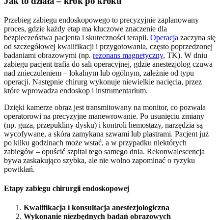
Jak to działa – krok po kroku
Przebieg zabiegu endoskopowego to precyzyjnie zaplanowany
proces, gdzie każdy etap ma kluczowe znaczenie dla
bezpieczeństwa pacjenta i skuteczności terapii.
Operacja
zaczyna się
od szczegółowej kwalifikacji i przygotowania, często poprzedzonej
badaniami obrazowymi (np.
rezonans magnetyczny
, TK). W dniu
zabiegu pacjent trafia do sali operacyjnej, gdzie anestezjolog czuwa
nad znieczuleniem – lokalnym lub ogólnym, zależnie od typu
operacji. Następnie chirurg wykonuje niewielkie nacięcia, przez
które wprowadza endoskop i instrumentarium.
Dzięki kamerze obraz jest transmitowany na monitor, co pozwala
operatorowi na precyzyjne manewrowanie. Po usunięciu zmiany
(np. guza, przepukliny dysku) i kontroli hemostazy, narzędzia są
wycofywane, a skóra zamykana szwami lub plastrami. Pacjent już
po kilku godzinach może wstać, a w przypadku niektórych
zabiegów – opuścić szpital tego samego dnia. Rekonwalescencja
bywa zaskakująco szybka, ale nie wolno zapominać o ryzyku
powikłań.
Etapy zabiegu chirurgii endoskopowej
Kwalifikacja i konsultacja anestezjologiczna
Wykonanie niezbędnych badań obrazowych