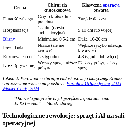
Chirurgia
Klasyczna
operacja
Cecha
endoskopowa
otwarta
Często krótsza lub
Długość zabiegu
Zwykle dłuższa
podobna
1-2 dni (często
Hospitalizacja
5-10 dni lub więcej
ambulatoryjna)
Blizny
Minimalne, 0,5-2 cm
Duże, 10-20 cm
Niższe (ale nie
Większe ryzyko infekcji,
Powikłania
zerowe)
krwawień
Rekonwalescencja
1-3 tygodnie
4-8 tygodni lub więcej
Wyższy sprzęt, niższe
Dłuższy pobyt, tańszy
Koszt (prywatnie)
pobyty
sprzęt
Tabela 2: Porównanie chirurgii endoskopowej i klasycznej. Źródło:
Opracowanie własne na podstawie
Poradnia Ortopedyczna, 2023
,
Winkler Clinic, 2024
.
"Dla wielu pacjentów to jak przejście z epoki kamienia
do XXI wieku." — Marek, chirurg
Technologiczne rewolucje: sprzęt i AI na sali
operacyjnej