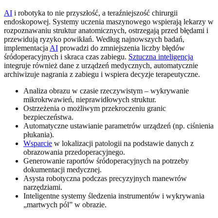
AI
i robotyka to nie przyszłość, a teraźniejszość chirurgii
endoskopowej. Systemy uczenia maszynowego wspierają lekarzy w
rozpoznawaniu struktur anatomicznych, ostrzegają przed błędami i
przewidują ryzyko powikłań. Według najnowszych badań,
implementacja
AI
prowadzi do zmniejszenia liczby błędów
śródoperacyjnych i skraca czas zabiegu.
Sztuczna inteligencja
integruje również dane z urządzeń medycznych, automatycznie
archiwizuje nagrania z zabiegu i wspiera decyzje terapeutyczne.
Analiza obrazu w czasie rzeczywistym – wykrywanie
mikrokrwawień, nieprawidłowych struktur.
Ostrzeżenia o możliwym przekroczeniu granic
bezpieczeństwa.
Automatyczne ustawianie parametrów urządzeń (np. ciśnienia
płukania).
Wsparcie
w lokalizacji patologii na podstawie danych z
obrazowania przedoperacyjnego.
Generowanie raportów śródoperacyjnych na potrzeby
dokumentacji medycznej.
Asysta robotyczna podczas precyzyjnych manewrów
narzędziami.
Inteligentne systemy śledzenia instrumentów i wykrywania
„martwych pól” w obrazie.