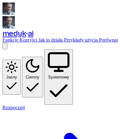
medyk
ai
Funkcje
Korzyści
Jak to działa
Przykłady użycia
Porównaj
Jasny
Ciemny
Systemowy
Rozpocznij