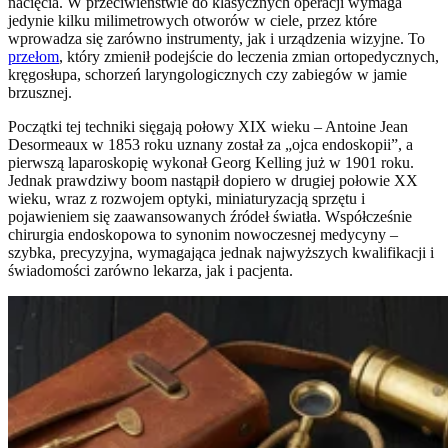
nacięcia. W przeciwieństwie do klasycznych operacji wymaga
jedynie kilku milimetrowych otworów w ciele, przez które
wprowadza się zarówno instrumenty, jak i urządzenia wizyjne. To
przełom
, który zmienił podejście do leczenia zmian ortopedycznych,
kręgosłupa, schorzeń laryngologicznych czy zabiegów w jamie
brzusznej.
Początki tej techniki sięgają połowy XIX wieku – Antoine Jean
Desormeaux w 1853 roku uznany został za „ojca endoskopii”, a
pierwszą laparoskopię wykonał Georg Kelling już w 1901 roku.
Jednak prawdziwy boom nastąpił dopiero w drugiej połowie XX
wieku, wraz z rozwojem optyki, miniaturyzacją sprzętu i
pojawieniem się zaawansowanych źródeł światła. Współcześnie
chirurgia endoskopowa to synonim nowoczesnej medycyny –
szybka, precyzyjna, wymagająca jednak najwyższych kwalifikacji i
świadomości zarówno lekarza, jak i pacjenta.