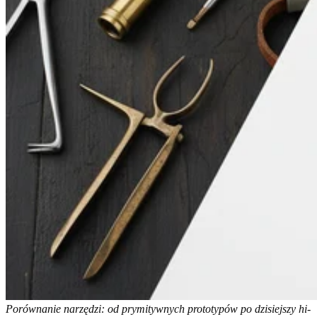
Porównanie narzędzi: od prymitywnych prototypów po dzisiejszy hi-