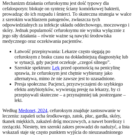
Mechanizm działania cefuroksymu jest dość typowy dla
cefalosporyn: blokuje on syntezę ściany komórkowej bakterii,
prowadząc do ich rozpadu i śmierci. To skuteczna strategia w walce
z szerokim wachlarzem patogenów, zwłaszcza tych
odpowiedzialnych za infekcje układu oddechowego, moczowego i
skóry. Jednak popularność cefuroksymu nie wynika wyłącznie z
jego siły działania – równie ważne są nawyki środowiska
medycznego oraz oczekiwania pacjentów.
Łatwość przepisywania: Lekarze często sięgają po
cefuroksym z braku czasu na dokładniejszą diagnostykę lub
w sytuacji, gdy pacjent oczekuje „czegoś silnego”.
Szerokie spektrum:
Lęk
przed opornością na penicylinę
sprawia, że cefuroksym jest chętnie wybierany jako
alternatywa, mimo że nie zawsze jest to uzasadnione.
Presja społeczna: Pacjenci, przyzwyczajeni do szybkiego
efektu antybiotyków, wywierają presję na lekarzy, by ci
przepisywali skuteczne – a przynajmniej tak postrzegane –
leki.
Według
Medonet, 2024
, cefuroksym znajduje zastosowanie w
leczeniu: zapaleń ucha środkowego, zatok, płuc, gardła, skóry,
tkanek miękkich, zakażeń dróg moczowych, a nawet boreliozy i
rzeżączki. Niestety, ten szeroki zakres prowadzi do nadużyć, a lista
wskazań staje się często punktem wyjścia do nieuzasadnionego