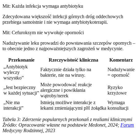
Mit: Każda infekcja wymaga antybiotyku
Zdecydowana większość infekcji górnych dróg oddechowych
przebiega samoistnie i nie wymaga antybiotykoterapii.
Mit: Cefuroksym nie wywołuje oporności
Nadużywanie leku prowadzi do powstawania szczepów opornych –
to obecnie jedno z najpoważniejszych zagrożeń w medycynie.
Przekonanie
Rzeczywistość kliniczna
Komentarz
„Antybiotyk
Faktycznie działa tylko na
Nadużywanie
wyleczy
bakterie, nie na wirusy.
= oporność
wszystko”
Może powodować reakcje
„Jest bezpieczny
Ryzyko
alergiczne i powikłania
w każdej sytuacji”
krzyżowe
wątroby/nerek
„Nie ma
Istnieją możliwe interakcje z
Wymaga
interakcji”
lekami zmieniającymi pH żołądka
konsultacji
Tabela 3: Zderzenie popularnych przekonań z realiami klinicznymi
Źródło: Opracowanie własne na podstawie Medonet, 2024;
Forum
Medycyny Rodzinnej, 2023