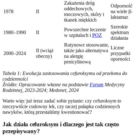
Zakażenia dróg
Odporność
oddechowych,
1978
II
na wiele β-
moczowych, skóry i
laktamaz
tkanek miękkich
Szerokie
Powszechne leczenie
1980–1990
II
spektrum
w szpitalach i
POZ
działania
Rutynowe stosowanie,
Liczne
II (wciąż
także jako alternatywa
2000–2024
przypadki
obecny)
na alergię
oporności
penicylinową
Tabela 1: Ewolucja zastosowania cefuroksymu od przełomu do
codzienności
Źródło: Opracowanie własne na podstawie
Forum
Medycyny
Rodzinnej, 2023-2024; Medonet, 2024
Warto więc już teraz zadać sobie pytanie: czy cefuroksym to
rzeczywiście cudowny lek, czy raczej pułapka codziennych
nawyków, którą przestaliśmy kwestionować?
Jak działa cefuroksym i dlaczego jest tak często
przepisywany?