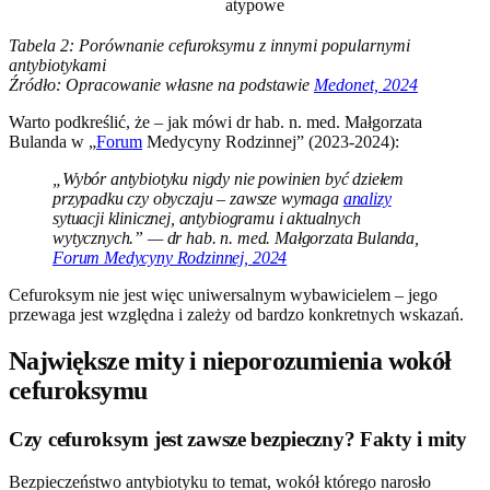
atypowe
Tabela 2: Porównanie cefuroksymu z innymi popularnymi
antybiotykami
Źródło: Opracowanie własne na podstawie
Medonet, 2024
Warto podkreślić, że – jak mówi dr hab. n. med. Małgorzata
Bulanda w „
Forum
Medycyny Rodzinnej” (2023-2024):
„Wybór antybiotyku nigdy nie powinien być dziełem
przypadku czy obyczaju – zawsze wymaga
analizy
sytuacji klinicznej, antybiogramu i aktualnych
wytycznych.” — dr hab. n. med. Małgorzata Bulanda,
Forum Medycyny Rodzinnej, 2024
Cefuroksym nie jest więc uniwersalnym wybawicielem – jego
przewaga jest względna i zależy od bardzo konkretnych wskazań.
Największe mity i nieporozumienia wokół
cefuroksymu
Czy cefuroksym jest zawsze bezpieczny? Fakty i mity
Bezpieczeństwo antybiotyku to temat, wokół którego narosło