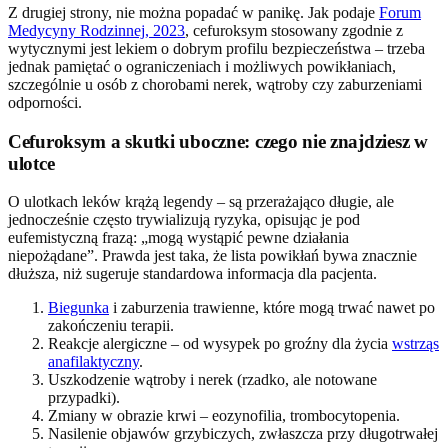
Z drugiej strony, nie można popadać w panikę. Jak podaje
Forum
Medycyny Rodzinnej, 2023
, cefuroksym stosowany zgodnie z
wytycznymi jest lekiem o dobrym profilu bezpieczeństwa – trzeba
jednak pamiętać o ograniczeniach i możliwych powikłaniach,
szczególnie u osób z chorobami nerek, wątroby czy zaburzeniami
odporności.
Cefuroksym a skutki uboczne: czego nie znajdziesz w
ulotce
O ulotkach leków krążą legendy – są przerażająco długie, ale
jednocześnie często trywializują ryzyka, opisując je pod
eufemistyczną frazą: „mogą wystąpić pewne działania
niepożądane”. Prawda jest taka, że lista powikłań bywa znacznie
dłuższa, niż sugeruje standardowa informacja dla pacjenta.
Biegunka
i zaburzenia trawienne, które mogą trwać nawet po
zakończeniu terapii.
Reakcje alergiczne – od wysypek po groźny dla życia
wstrząs
anafilaktyczny
.
Uszkodzenie wątroby i nerek (rzadko, ale notowane
przypadki).
Zmiany w obrazie krwi – eozynofilia, trombocytopenia.
Nasilenie objawów grzybiczych, zwłaszcza przy długotrwałej