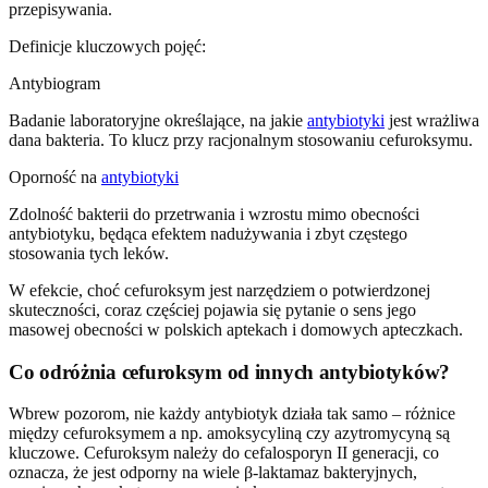
przepisywania.
Definicje kluczowych pojęć:
Antybiogram
Badanie laboratoryjne określające, na jakie
antybiotyki
jest wrażliwa
dana bakteria. To klucz przy racjonalnym stosowaniu cefuroksymu.
Oporność na
antybiotyki
Zdolność bakterii do przetrwania i wzrostu mimo obecności
antybiotyku, będąca efektem nadużywania i zbyt częstego
stosowania tych leków.
W efekcie, choć cefuroksym jest narzędziem o potwierdzonej
skuteczności, coraz częściej pojawia się pytanie o sens jego
masowej obecności w polskich aptekach i domowych apteczkach.
Co odróżnia cefuroksym od innych antybiotyków?
Wbrew pozorom, nie każdy antybiotyk działa tak samo – różnice
między cefuroksymem a np. amoksycyliną czy azytromycyną są
kluczowe. Cefuroksym należy do cefalosporyn II generacji, co
oznacza, że jest odporny na wiele β-laktamaz bakteryjnych,