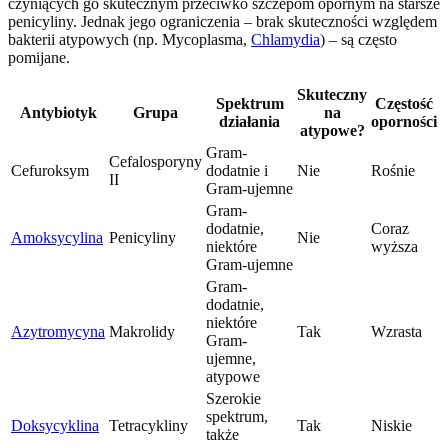
czyniących go skutecznym przeciwko szczepom opornym na starsze
penicyliny. Jednak jego ograniczenia – brak skuteczności względem
bakterii atypowych (np. Mycoplasma,
Chlamydia
) – są często
pomijane.
Skuteczny
Spektrum
Częstość
Antybiotyk
Grupa
na
działania
oporności
atypowe?
Gram-
Cefalosporyny
Cefuroksym
dodatnie i
Nie
Rośnie
II
Gram-ujemne
Gram-
dodatnie,
Coraz
Amoksycylina
Penicyliny
Nie
niektóre
wyższa
Gram-ujemne
Gram-
dodatnie,
niektóre
Azytromycyna
Makrolidy
Tak
Wzrasta
Gram-
ujemne,
atypowe
Szerokie
spektrum,
Doksycyklina
Tetracykliny
Tak
Niskie
także