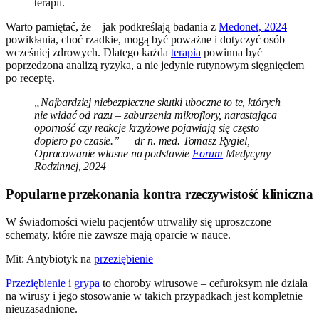
terapii.
Warto pamiętać, że – jak podkreślają badania z
Medonet, 2024
–
powikłania, choć rzadkie, mogą być poważne i dotyczyć osób
wcześniej zdrowych. Dlatego każda
terapia
powinna być
poprzedzona analizą ryzyka, a nie jedynie rutynowym sięgnięciem
po receptę.
„Najbardziej niebezpieczne skutki uboczne to te, których
nie widać od razu – zaburzenia mikroflory, narastająca
oporność czy reakcje krzyżowe pojawiają się często
dopiero po czasie.” — dr n. med. Tomasz Rygiel,
Opracowanie własne na podstawie
Forum
Medycyny
Rodzinnej, 2024
Popularne przekonania kontra rzeczywistość kliniczna
W świadomości wielu pacjentów utrwaliły się uproszczone
schematy, które nie zawsze mają oparcie w nauce.
Mit: Antybiotyk na
przeziębienie
Przeziębienie
i
grypa
to choroby wirusowe – cefuroksym nie działa
na wirusy i jego stosowanie w takich przypadkach jest kompletnie
nieuzasadnione.