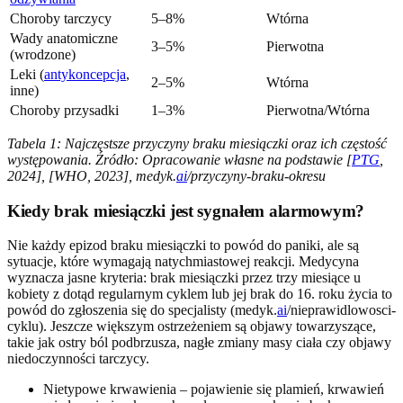
Choroby tarczycy
5–8%
Wtórna
Wady anatomiczne
3–5%
Pierwotna
(wrodzone)
Leki (
antykoncepcja
,
2–5%
Wtórna
inne)
Choroby przysadki
1–3%
Pierwotna/Wtórna
Tabela 1: Najczęstsze przyczyny braku miesiączki oraz ich częstość
występowania. Źródło: Opracowanie własne na podstawie [
PTG
,
2024], [WHO, 2023], medyk.
ai
/przyczyny-braku-okresu
Kiedy brak miesiączki jest sygnałem alarmowym?
Nie każdy epizod braku miesiączki to powód do paniki, ale są
sytuacje, które wymagają natychmiastowej reakcji. Medycyna
wyznacza jasne kryteria: brak miesiączki przez trzy miesiące u
kobiety z dotąd regularnym cyklem lub jej brak do 16. roku życia to
powód do zgłoszenia się do specjalisty (medyk.
ai
/nieprawidlowosci-
cyklu). Jeszcze większym ostrzeżeniem są objawy towarzyszące,
takie jak ostry ból podbrzusza, nagłe zmiany masy ciała czy objawy
niedoczynności tarczycy.
Nietypowe krwawienia – pojawienie się plamień, krwawień