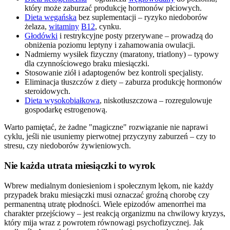
który może zaburzać produkcję hormonów płciowych.
Dieta wegańska
bez suplementacji – ryzyko niedoborów
żelaza,
witaminy
B12
, cynku.
Głodówki
i restrykcyjne posty przerywane – prowadzą do
obniżenia poziomu leptyny i zahamowania owulacji.
Nadmierny wysiłek fizyczny (maratony, triatlony) – typowy
dla czynnościowego braku miesiączki.
Stosowanie ziół i adaptogenów bez kontroli specjalisty.
Eliminacja tłuszczów z diety – zaburza produkcję hormonów
steroidowych.
Dieta wysokobiałkowa
, niskotłuszczowa – rozregulowuje
gospodarkę estrogenową.
Warto pamiętać, że żadne "magiczne" rozwiązanie nie naprawi
cyklu, jeśli nie usuniemy pierwotnej przyczyny zaburzeń – czy to
stresu, czy niedoborów żywieniowych.
Nie każda utrata miesiączki to wyrok
Wbrew medialnym doniesieniom i społecznym lękom, nie każdy
przypadek braku miesiączki musi oznaczać groźną chorobę czy
permanentną utratę płodności. Wiele epizodów amenorrhei ma
charakter przejściowy – jest reakcją organizmu na chwilowy kryzys,
który mija wraz z powrotem równowagi psychofizycznej. Jak