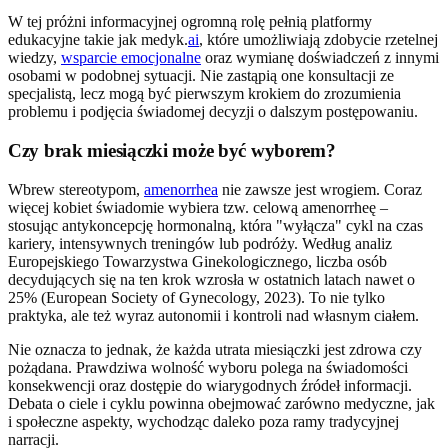
W tej próżni informacyjnej ogromną rolę pełnią platformy
edukacyjne takie jak medyk.
ai
, które umożliwiają zdobycie rzetelnej
wiedzy,
wsparcie emocjonalne
oraz wymianę doświadczeń z innymi
osobami w podobnej sytuacji. Nie zastąpią one konsultacji ze
specjalistą, lecz mogą być pierwszym krokiem do zrozumienia
problemu i podjęcia świadomej decyzji o dalszym postępowaniu.
Czy brak miesiączki może być wyborem?
Wbrew stereotypom,
amenorrhea
nie zawsze jest wrogiem. Coraz
więcej kobiet świadomie wybiera tzw. celową amenorrheę –
stosując antykoncepcję hormonalną, która "wyłącza" cykl na czas
kariery, intensywnych treningów lub podróży. Według analiz
Europejskiego Towarzystwa Ginekologicznego, liczba osób
decydujących się na ten krok wzrosła w ostatnich latach nawet o
25% (European Society of Gynecology, 2023). To nie tylko
praktyka, ale też wyraz autonomii i kontroli nad własnym ciałem.
Nie oznacza to jednak, że każda utrata miesiączki jest zdrowa czy
pożądana. Prawdziwa wolność wyboru polega na świadomości
konsekwencji oraz dostępie do wiarygodnych źródeł informacji.
Debata o ciele i cyklu powinna obejmować zarówno medyczne, jak
i społeczne aspekty, wychodząc daleko poza ramy tradycyjnej
narracji.