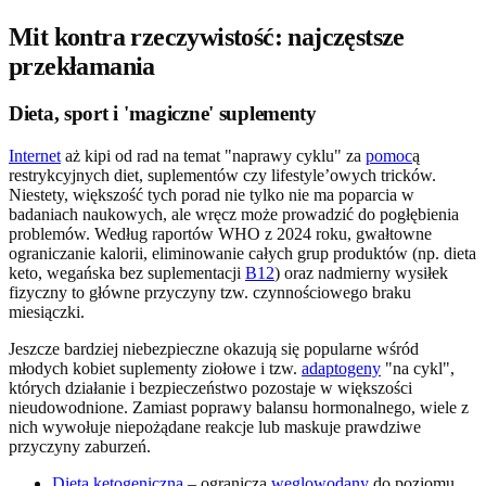
Mit kontra rzeczywistość: najczęstsze
przekłamania
Dieta, sport i 'magiczne' suplementy
Internet
aż kipi od rad na temat "naprawy cyklu" za
pomoc
ą
restrykcyjnych diet, suplementów czy lifestyle’owych tricków.
Niestety, większość tych porad nie tylko nie ma poparcia w
badaniach naukowych, ale wręcz może prowadzić do pogłębienia
problemów. Według raportów WHO z 2024 roku, gwałtowne
ograniczanie kalorii, eliminowanie całych grup produktów (np. dieta
keto, wegańska bez suplementacji
B12
) oraz nadmierny wysiłek
fizyczny to główne przyczyny tzw. czynnościowego braku
miesiączki.
Jeszcze bardziej niebezpieczne okazują się popularne wśród
młodych kobiet suplementy ziołowe i tzw.
adaptogeny
"na cykl",
których działanie i bezpieczeństwo pozostaje w większości
nieudowodnione. Zamiast poprawy balansu hormonalnego, wiele z
nich wywołuje niepożądane reakcje lub maskuje prawdziwe
przyczyny zaburzeń.
Dieta ketogeniczna
– ogranicza
węglowodany
do poziomu,