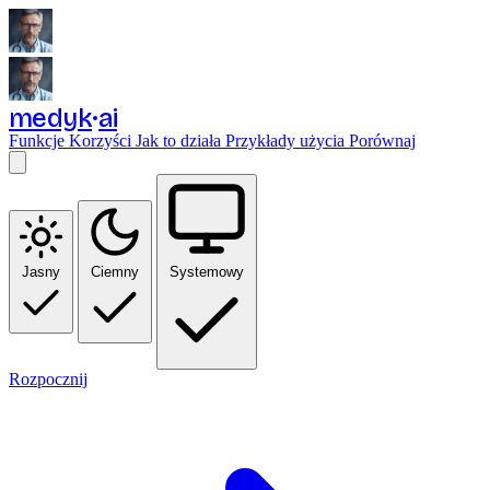
medyk
ai
Funkcje
Korzyści
Jak to działa
Przykłady użycia
Porównaj
Jasny
Ciemny
Systemowy
Rozpocznij