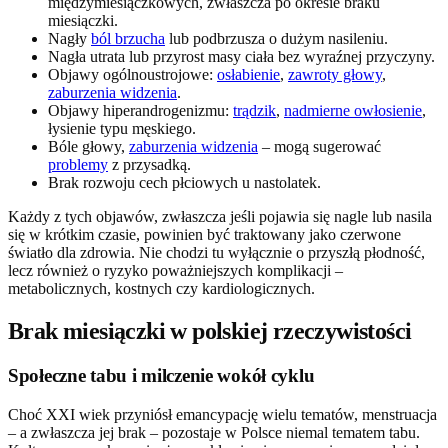
międzymiesiączkowych, zwłaszcza po okresie braku
miesiączki.
Nagły
ból brzucha
lub podbrzusza o dużym nasileniu.
Nagła utrata lub przyrost masy ciała bez wyraźnej przyczyny.
Objawy ogólnoustrojowe:
osłabienie
,
zawroty głowy
,
zaburzenia widzenia
.
Objawy hiperandrogenizmu:
trądzik
,
nadmierne owłosienie
,
łysienie typu męskiego.
Bóle głowy,
zaburzenia widzenia
– mogą sugerować
problemy
z przysadką.
Brak rozwoju cech płciowych u nastolatek.
Każdy z tych objawów, zwłaszcza jeśli pojawia się nagle lub nasila
się w krótkim czasie, powinien być traktowany jako czerwone
światło dla zdrowia. Nie chodzi tu wyłącznie o przyszłą płodność,
lecz również o ryzyko poważniejszych komplikacji –
metabolicznych, kostnych czy kardiologicznych.
Brak miesiączki w polskiej rzeczywistości
Społeczne tabu i milczenie wokół cyklu
Choć XXI wiek przyniósł emancypację wielu tematów, menstruacja
– a zwłaszcza jej brak – pozostaje w Polsce niemal tematem tabu.