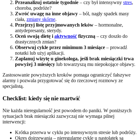
Przeanalizuj ostatnie tygodnie
– czy był intensywny
stres
,
choroba, podróże?
Zwróć uwagę na inne objawy
– ból, nagły spadek masy
ciała,
zmiany skórne
.
Przejrzyj listę przyjmowanych leków
– hormonalne,
antydepresanty, sterydy.
Oceń swoją dietę i
aktywność
fizyczną
– czy doszło do
drastycznych zmian?
Obserwuj cykle przez minimum 3 miesiące
– prowadź
notatki lub użyj aplikacji.
Zaplanuj wizytę u ginekologa, jeśli brak miesiączki trwa
powyżej 3 miesięcy
lub towarzyszą mu niepokojące objawy.
Zastosowanie powyższych kroków pomaga ograniczyć fałszywe
alarmy i pozwala przygotować się do rzeczowej rozmowy ze
specjalistą.
Checklist: kiedy się nie martwić
Nie każda nieregularność jest powodem do paniki. W poniższych
sytuacjach brak miesiączki zazwyczaj nie wymaga pilnej
interwencji:
Krótka przerwa w cyklu po intensywnym stresie lub podróży.
Okres dojrzewania – nieregularne cykle u nastolatek są