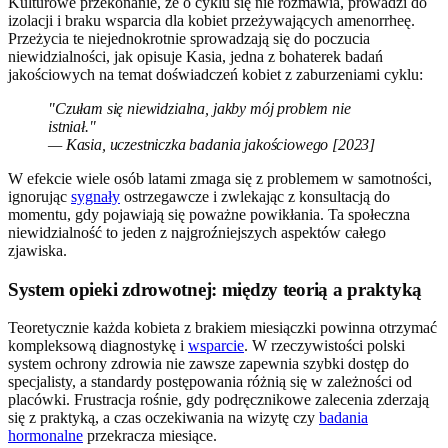
Kulturowe przekonanie, że o cyklu się nie rozmawia, prowadzi do
izolacji i braku wsparcia dla kobiet przeżywających amenorrheę.
Przeżycia te niejednokrotnie sprowadzają się do poczucia
niewidzialności, jak opisuje Kasia, jedna z bohaterek badań
jakościowych na temat doświadczeń kobiet z zaburzeniami cyklu:
"Czułam się niewidzialna, jakby mój problem nie
istniał."
— Kasia, uczestniczka badania jakościowego [2023]
W efekcie wiele osób latami zmaga się z problemem w samotności,
ignorując
sygnały
ostrzegawcze i zwlekając z konsultacją do
momentu, gdy pojawiają się poważne powikłania. Ta społeczna
niewidzialność to jeden z najgroźniejszych aspektów całego
zjawiska.
System opieki zdrowotnej: między teorią a praktyką
Teoretycznie każda kobieta z brakiem miesiączki powinna otrzymać
kompleksową diagnostykę i
wsparcie
. W rzeczywistości polski
system ochrony zdrowia nie zawsze zapewnia szybki dostęp do
specjalisty, a standardy postępowania różnią się w zależności od
placówki. Frustracja rośnie, gdy podręcznikowe zalecenia zderzają
się z praktyką, a czas oczekiwania na wizytę czy
badania
hormonalne
przekracza miesiące.