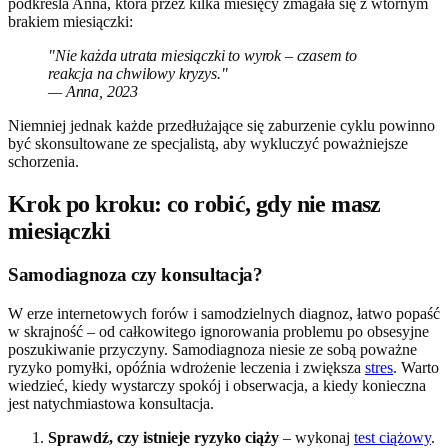
podkreśla Anna, która przez kilka miesięcy zmagała się z wtórnym
brakiem miesiączki:
"Nie każda utrata miesiączki to wyrok – czasem to
reakcja na chwilowy kryzys."
— Anna, 2023
Niemniej jednak każde przedłużające się zaburzenie cyklu powinno
być skonsultowane ze specjalistą, aby wykluczyć poważniejsze
schorzenia.
Krok po kroku: co robić, gdy nie masz
miesiączki
Samodiagnoza czy konsultacja?
W erze internetowych forów i samodzielnych diagnoz, łatwo popaść
w skrajność – od całkowitego ignorowania problemu po obsesyjne
poszukiwanie przyczyny. Samodiagnoza niesie ze sobą poważne
ryzyko pomyłki, opóźnia wdrożenie leczenia i zwiększa
stres
. Warto
wiedzieć, kiedy wystarczy spokój i obserwacja, a kiedy konieczna
jest natychmiastowa konsultacja.
Sprawdź, czy istnieje ryzyko ciąży
– wykonaj
test ciążowy
.