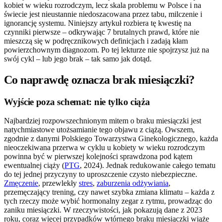
kobiet w wieku rozrodczym, lecz skala problemu w Polsce i na
świecie jest nieustannie niedoszacowana przez tabu, milczenie i
ignorancję systemu. Niniejszy artykuł rozbiera tę kwestię na
czynniki pierwsze – odkrywając 7 brutalnych prawd, które nie
mieszczą się w podręcznikowych definicjach i zadają kłam
powierzchownym diagnozom. Po tej lekturze nie spojrzysz już na
swój cykl – lub jego brak – tak samo jak dotąd.
Co naprawdę oznacza brak miesiączki?
Wyjście poza schemat: nie tylko ciąża
Najbardziej rozpowszechnionym mitem o braku miesiączki jest
natychmiastowe utożsamianie tego objawu z ciążą. Owszem,
zgodnie z danymi Polskiego Towarzystwa Ginekologicznego, każda
nieoczekiwana przerwa w cyklu u kobiety w wieku rozrodczym
powinna być w pierwszej kolejności sprawdzona pod kątem
ewentualnej ciąży (
PTG
, 2024). Jednak redukowanie całego tematu
do tej jednej przyczyny to uproszczenie czysto niebezpieczne.
Zmęczenie
, przewlekły
stres
,
zaburzenia odżywiania
,
przemęczający trening, czy nawet szybka zmiana klimatu – każda z
tych rzeczy może wybić hormonalny zegar z rytmu, prowadząc do
zaniku miesiączki. W rzeczywistości, jak pokazują dane z 2023
roku, coraz więcej przypadków wtórnego braku miesiączki wiąże