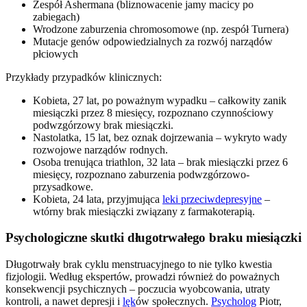
Zespół Ashermana (bliznowacenie jamy macicy po
zabiegach)
Wrodzone zaburzenia chromosomowe (np. zespół Turnera)
Mutacje genów odpowiedzialnych za rozwój narządów
płciowych
Przykłady przypadków klinicznych:
Kobieta, 27 lat, po poważnym wypadku – całkowity zanik
miesiączki przez 8 miesięcy, rozpoznano czynnościowy
podwzgórzowy brak miesiączki.
Nastolatka, 15 lat, bez oznak dojrzewania – wykryto wady
rozwojowe narządów rodnych.
Osoba trenująca triathlon, 32 lata – brak miesiączki przez 6
miesięcy, rozpoznano zaburzenia podwzgórzowo-
przysadkowe.
Kobieta, 24 lata, przyjmująca
leki przeciwdepresyjne
–
wtórny brak miesiączki związany z farmakoterapią.
Psychologiczne skutki długotrwałego braku miesiączki
Długotrwały brak cyklu menstruacyjnego to nie tylko kwestia
fizjologii. Według ekspertów, prowadzi również do poważnych
konsekwencji psychicznych – poczucia wyobcowania, utraty
kontroli, a nawet depresji i
lęk
ów społecznych.
Psycholog
Piotr,