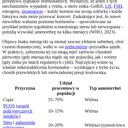
przepływu sygnałów hormonalnych. Wystarczy, że jeden z tych
mechanizmów wypadnie z rytmu, a okres znika. GnRH,
LH
,
FSH
,
estrogeny,
progesteron
– każdy hormon ma swoją solówkę i każda
fałszywa nuta może przerwać koncert. Zaskakujące jest, że nawet
niewielkie wahania poziomu hormonów – spowodowane na
przykład jednym tygodniem wzmożonego stresu lub niewyspania –
potrafią wywołać amenorrheę na kilka miesięcy (WHO, 2023).
Objawy braku miesiączki są niemal zawsze efektem subtelnej, choć
czasem dramatycznej, walki w osi
podwzgórze
–przysadka–jajnik.
W praktyce, zaburzenia tej osi mogą mieć zarówno charakter
pierwotny (gdy miesiączka nigdy się nie pojawiła), jak i wtórny
(gdy znika po latach regularnych cykli). Najczęściej winne są
właśnie mikrozakłócenia hormonalne – wynikające z trybu życia,
chorób przewlekłych lub nieświadomej presji środowiska.
Udział
Przyczyna
procentowy w
Typ amenorrhei
populacji
Ciąża
55–70%
Wtórna
PCOS
(
zespół
policystycznych
10–15%
Wtórna
jajników
)
Stres
i
zaburzenia
10–20%
Wtórna/czynnościowa
odżywiania