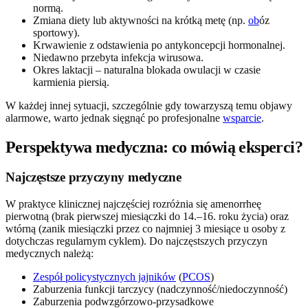
normą.
Zmiana diety lub aktywności na krótką metę (np.
ob
óz
sportowy).
Krwawienie z odstawienia po antykoncepcji hormonalnej.
Niedawno przebyta infekcja wirusowa.
Okres laktacji – naturalna blokada owulacji w czasie
karmienia piersią.
W każdej innej sytuacji, szczególnie gdy towarzyszą temu objawy
alarmowe, warto jednak sięgnąć po profesjonalne
wsparcie
.
Perspektywa medyczna: co mówią eksperci?
Najczęstsze przyczyny medyczne
W praktyce klinicznej najczęściej rozróżnia się amenorrheę
pierwotną (brak pierwszej miesiączki do 14.–16. roku życia) oraz
wtórną (zanik miesiączki przez co najmniej 3 miesiące u osoby z
dotychczas regularnym cyklem). Do najczęstszych przyczyn
medycznych należą:
Zespół policystycznych jajników
(
PCOS
)
Zaburzenia funkcji tarczycy (nadczynność/niedoczynność)
Zaburzenia podwzgórzowo-przysadkowe