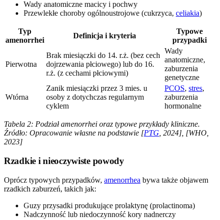
Wady anatomiczne macicy i pochwy
Przewlekłe choroby ogólnoustrojowe (cukrzyca,
celiakia
)
Typ
Typowe
Definicja i kryteria
amenorrhei
przypadki
Wady
Brak miesiączki do 14. r.ż. (bez cech
anatomiczne,
Pierwotna
dojrzewania płciowego) lub do 16.
zaburzenia
r.ż. (z cechami płciowymi)
genetyczne
Zanik miesiączki przez 3 mies. u
PCOS
,
stres
,
Wtórna
osoby z dotychczas regularnym
zaburzenia
cyklem
hormonalne
Tabela 2: Podział amenorrhei oraz typowe przykłady kliniczne.
Źródło: Opracowanie własne na podstawie [
PTG
, 2024], [WHO,
2023]
Rzadkie i nieoczywiste powody
Oprócz typowych przypadków,
amenorrhea
bywa także objawem
rzadkich zaburzeń, takich jak:
Guzy przysadki produkujące prolaktynę (prolactinoma)
Nadczynność lub niedoczynność kory nadnerczy