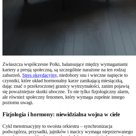
Zwłaszcza współczesne Polki, balansujące między wymaganiami
kariery a presją społeczną, są szczególnie narażone na ten rodzaj
zaburzeń.
Stres oksydacyjny
, niedobory snu i wieczne napięcie to
czynniki, które układ hormonalny karze zanikającą miesiączką,
dając znać o przekroczonej granicy wytrzymałości, zanim pojawią
się poważniejsze skutki uboczne. To nie tylko fizjologiczny alarm,
ale również społeczny fenomen, który wymaga zupełnie innego
poziomu uwagi.
Fizjologia i hormony: niewidzialna wojna w ciele
Cykl menstruacyjny to swoista orkiestra – synchronizacja
podwzgórza, przysadki, jajników i macicy wymaga nieprzerwanego