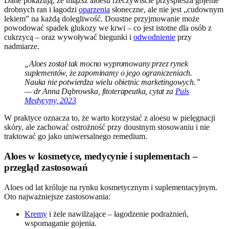
Dane pokazują, że miąższ aloesu rzeczywiście przyspiesza gojenie
drobnych ran i łagodzi
oparzenia
słoneczne, ale nie jest „cudownym
lekiem” na każdą dolegliwość. Doustne przyjmowanie może
powodować spadek glukozy we krwi – co jest istotne dla osób z
cukrzycą – oraz wywoływać biegunki i
odwodnienie
przy
nadmiarze.
„Aloes został tak mocno wypromowany przez rynek
suplementów, że zapominamy o jego ograniczeniach.
Nauka nie potwierdza wielu obietnic marketingowych.”
— dr Anna Dąbrowska, fitoterapeutka, cytat za
Puls
Medycyny, 2023
W praktyce oznacza to, że warto korzystać z aloesu w pielęgnacji
skóry, ale zachować ostrożność przy doustnym stosowaniu i nie
traktować go jako uniwersalnego remedium.
Aloes w kosmetyce, medycynie i suplementach –
przegląd zastosowań
Aloes od lat króluje na rynku kosmetycznym i suplementacyjnym.
Oto najważniejsze zastosowania:
Kremy
i żele nawilżające – łagodzenie podrażnień,
wspomaganie gojenia.