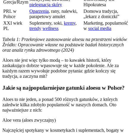
Grecja/Rzym
pielęgnacja skóry
Hipokratesa
PRL w
Oparzenia
, rany, nalewki,
Domowa tradycja,
Polsce
parapetowy amulet
„lekarz z doniczki”
XXI wiek
Suplementy, soki,
kremy
,
Marketing, popularność
PL
trendy
wellness
w
social media
Tabela 1: Przekrojowe zastosowanie aloesu na przestrzeni wieków
Źródło: Opracowanie własne na podstawie badań historycznych
oraz analiz rynku zdrowotnego (2024)
Aloes nie jest więc tylko modą – to kawałek historii, który
zaskakująco dobrze wpasowuje się w każde pokolenie. Ale za
każdym razem wywołuje podobne pytania: gdzie kończy się
tradycja, a zaczyna mit?
Jakie są najpopularniejsze gatunki aloesu w Polsce?
Aloes to nie jeden, a ponad 500 różnych gatunków, z których
zaledwie kilka zdobyło popularność w naszych domach. Oto
najważniejsze z nich:
Aloe vera (aloes zwyczajny)
Najczęściej spotykany w kosmetykach i suplementach, bogaty w