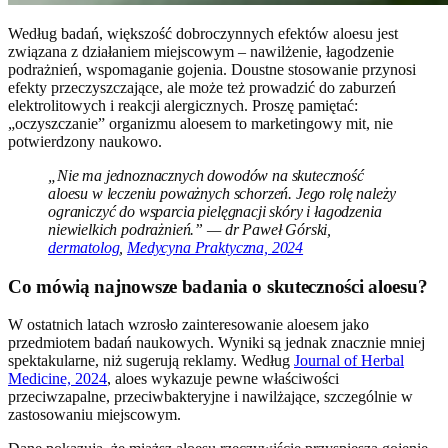
Według badań, większość dobroczynnych efektów aloesu jest
związana z działaniem miejscowym – nawilżenie, łagodzenie
podrażnień, wspomaganie gojenia. Doustne stosowanie przynosi
efekty przeczyszczające, ale może też prowadzić do zaburzeń
elektrolitowych i reakcji alergicznych. Proszę pamiętać:
„oczyszczanie” organizmu aloesem to marketingowy mit, nie
potwierdzony naukowo.
„Nie ma jednoznacznych dowodów na skuteczność
aloesu w leczeniu poważnych schorzeń. Jego rolę należy
ograniczyć do wsparcia pielęgnacji skóry i łagodzenia
niewielkich podrażnień.” — dr Paweł Górski,
dermatolog
,
Medycyna Praktyczna, 2024
Co mówią najnowsze badania o skuteczności aloesu?
W ostatnich latach wzrosło zainteresowanie aloesem jako
przedmiotem badań naukowych. Wyniki są jednak znacznie mniej
spektakularne, niż sugerują reklamy. Według
Journal of Herbal
Medicine, 2024
, aloes wykazuje pewne właściwości
przeciwzapalne, przeciwbakteryjne i nawilżające, szczególnie w
zastosowaniu miejscowym.