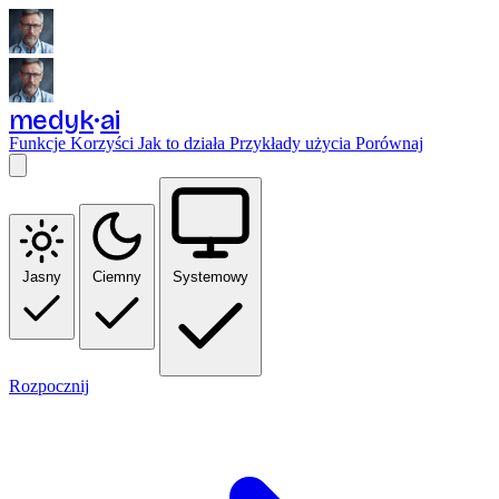
medyk
ai
Funkcje
Korzyści
Jak to działa
Przykłady użycia
Porównaj
Jasny
Ciemny
Systemowy
Rozpocznij