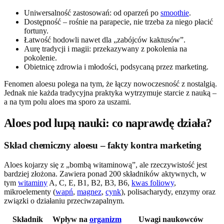
Uniwersalność zastosowań: od oparzeń po
smoothie
.
Dostępność – rośnie na parapecie, nie trzeba za niego płacić
fortuny.
Łatwość hodowli nawet dla „zabójców kaktusów”.
Aurę tradycji i magii: przekazywany z pokolenia na
pokolenie.
Obietnicę zdrowia i młodości, podsycaną przez marketing.
Fenomen aloesu polega na tym, że łączy nowoczesność z nostalgią.
Jednak nie każda tradycyjna praktyka wytrzymuje starcie z nauką –
a na tym polu aloes ma sporo za uszami.
Aloes pod lupą nauki: co naprawdę działa?
Skład chemiczny aloesu – fakty kontra marketing
Aloes kojarzy się z „bombą witaminową”, ale rzeczywistość jest
bardziej złożona. Zawiera ponad 200 składników aktywnych, w
tym
witaminy
A, C, E, B1, B2, B3, B6,
kwas foliowy
,
mikroelementy (
wapń
,
magnez
,
cynk
), polisacharydy, enzymy oraz
związki o działaniu przeciwzapalnym.
Składnik
Wpływ na
organizm
Uwagi naukowców