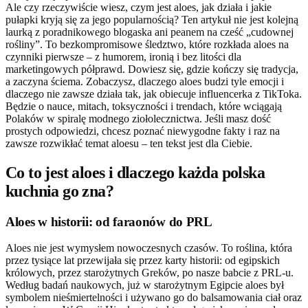
Ale czy rzeczywiście wiesz, czym jest aloes, jak działa i jakie
pułapki kryją się za jego popularnością? Ten artykuł nie jest kolejną
laurką z poradnikowego blogaska ani peanem na cześć „cudownej
rośliny”. To bezkompromisowe śledztwo, które rozkłada aloes na
czynniki pierwsze – z humorem, ironią i bez litości dla
marketingowych półprawd. Dowiesz się, gdzie kończy się tradycja,
a zaczyna ściema. Zobaczysz, dlaczego aloes budzi tyle emocji i
dlaczego nie zawsze działa tak, jak obiecuje influencerka z TikToka.
Będzie o nauce, mitach, toksyczności i trendach, które wciągają
Polaków w spiralę modnego ziołolecznictwa. Jeśli masz dość
prostych odpowiedzi, chcesz poznać niewygodne fakty i raz na
zawsze rozwikłać temat aloesu – ten tekst jest dla Ciebie.
Co to jest aloes i dlaczego każda polska
kuchnia go zna?
Aloes w historii: od faraonów do PRL
Aloes nie jest wymysłem nowoczesnych czasów. To roślina, która
przez tysiące lat przewijała się przez karty historii: od egipskich
królowych, przez starożytnych Greków, po nasze babcie z PRL-u.
Według badań naukowych, już w starożytnym Egipcie aloes był
symbolem nieśmiertelności i używano go do balsamowania ciał oraz