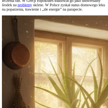
leczenia ran. W Grecji Hipokrates traktował go jako uniwersalny
środek na
problemy
skórne. W Polsce zyskał status domowego leku
na poparzenia, trawienie i „złe energie” na parapecie.