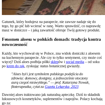
Gatunek, który hodujesz na parapecie, nie zawsze nadaje się do
tego, by go pić lub wcierać w ranę. Warto sprawdzić, co naprawdę
masz w doniczce – i jaką zawartość oferuje Twój gotowy produkt.
Fenomen aloesu w polskich domach: tradycja kontra
nowoczesność
Każdy, kto wychował się w Polsce, zna widok doniczki z aloesem
na kuchennym parapecie. Ale czy to tylko sentyment, czy może coś
więcej? Dziś aloes podbija półki
sklep
ów i
social media
– od soku
po
krem do rąk
, zyskując status botanicznej gwiazdy.
"Aloes był i jest symbolem polskiego podejścia do
zdrowia: domowy, dostępny, a jednocześnie otoczony
aurą czegoś niezwykłego." — prof. Katarzyna Nowak,
fitoterapeutka, cytat za
Gazeta Lekarska, 2023
Dawniej aloes traktowano jak naturalną apteczkę. Dziś to składnik
luksusowych kosmetyków, suplementów i napojów. Polacy kochają
go za: