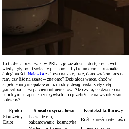
Ta tradycja przetrwała w PRL-u, gdzie aloes – dostępny nawet
wtedy, gdy półki świeciły pustkami – był ratunkiem na rozmaite
dolegliwości.
Nalewka
z aloesu na spirytusie, domowy kompres na
rany czy liść na zgagę – znajome? Dziś aloes wraca, choć w
zupełnie innym opakowaniu: modny, designerski, z etykietą
„superfood” i wsparciem influencerów. Ale czy to, co działało na
babcinym parapecie, rzeczywiście ma przełożenie na współczesne
potrzeby?
Epoka
Sposób użycia aloesu
Kontekst kulturowy
Starożytny
Leczenie ran,
Roślina nieśmiertelności
Egipt
balsamowanie, kosmetyka
Medycyna, trawienie,
Uniwersalny lek