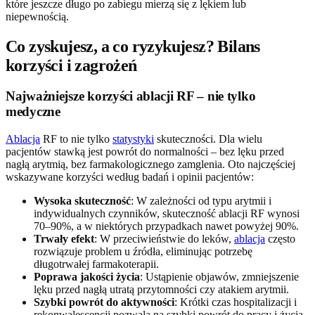
które jeszcze długo po zabiegu mierzą się z lękiem lub
niepewnością.
Co zyskujesz, a co ryzykujesz? Bilans
korzyści i zagrożeń
Najważniejsze korzyści ablacji RF – nie tylko
medyczne
Ablacja
RF to nie tylko
statystyki
skuteczności. Dla wielu
pacjentów stawką jest powrót do normalności – bez lęku przed
nagłą arytmią, bez farmakologicznego zamglenia. Oto najczęściej
wskazywane korzyści według badań i opinii pacjentów:
Wysoka skuteczność
: W zależności od typu arytmii i
indywidualnych czynników, skuteczność ablacji RF wynosi
70–90%, a w niektórych przypadkach nawet powyżej 90%.
Trwały efekt
: W przeciwieństwie do leków,
ablacja
często
rozwiązuje problem u źródła, eliminując potrzebę
długotrwałej farmakoterapii.
Poprawa jakości życia
: Ustąpienie objawów, zmniejszenie
lęku przed nagłą utratą przytomności czy atakiem arytmii.
Szybki powrót do aktywności
: Krótki czas hospitalizacji i
rekonwalescencji pozwala na szybki powrót do pracy i życia