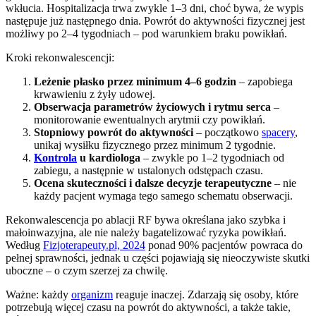
wkłucia. Hospitalizacja trwa zwykle 1–3 dni, choć bywa, że wypis
następuje już następnego dnia. Powrót do aktywności fizycznej jest
możliwy po 2–4 tygodniach – pod warunkiem braku powikłań.
Kroki rekonwalescencji:
Leżenie płasko przez minimum 4–6 godzin
– zapobiega
krwawieniu z żyły udowej.
Obserwacja parametrów życiowych i rytmu serca
–
monitorowanie ewentualnych arytmii czy powikłań.
Stopniowy powrót do aktywności
– początkowo
spacery
,
unikaj wysiłku fizycznego przez minimum 2 tygodnie.
Kontrola
u kardiologa
– zwykle po 1–2 tygodniach od
zabiegu, a następnie w ustalonych odstępach czasu.
Ocena skuteczności i dalsze decyzje terapeutyczne
– nie
każdy pacjent wymaga tego samego schematu obserwacji.
Rekonwalescencja po ablacji RF bywa określana jako szybka i
małoinwazyjna, ale nie należy bagatelizować ryzyka powikłań.
Według
Fizjoterapeuty.pl, 2024
ponad 90% pacjentów powraca do
pełnej sprawności, jednak u części pojawiają się nieoczywiste skutki
uboczne – o czym szerzej za chwilę.
Ważne: każdy
organizm
reaguje inaczej. Zdarzają się osoby, które
potrzebują więcej czasu na powrót do aktywności, a także takie,