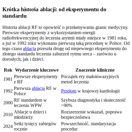
Krótka historia ablacji: od eksperymentu do
standardu
Historia ablacji RF to opowieść o przełamywaniu granic medycyny.
Pierwsze eksperymenty z wykorzystaniem energii
radiofrekwencyjnej do leczenia arytmii miały miejsce w 1981 roku,
a już w 1992 roku wykonano pierwszą taką procedurę w Polsce. Od
tego czasu
ablacja
przeszła drogę od niepewnego eksperymentu do
złotego standardu leczenia zaburzeń rytmu serca – zarówno u
dorosłych, jak i dzieci.
Rok
Wydarzenie kluczowe
Znaczenie kliniczne
Pierwsze eksperymenty
Początek ery małoinwazyjnych
1981
z RF
metod leczenia
Pierwsza
ablacja
RF w
1992
Przełom
w krajowej kardiologii
Polsce
RF standardem w
Szybsza diagnostyka i skuteczność
2000
leczeniu WPW
>90%
Ablacje u dzieci i
Rozszerzenie wskazań, poprawa
2010
młodzieży
bezpieczeństwa
Setki tysięcy zabiegów
Powszechność, standaryzacja
2024
rocznie
procedur