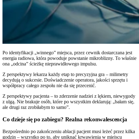
Po identyfikacji „winnego” miejsca, przez cewnik dostarczana jest
energia radiowa, która powoduje powstanie mikroblizny. To właśnie
ona „odcina” ścieżkę nieprawidłowego impulsu.
Z perspektywy lekarza każdy etap to precyzyjna gra – milimetry
decydują o sukcesie. Doświadczenie operatora, jakości sprzętu i
współpracy całego zespołu nie da się przecenić.
Z perspektywy pacjenta – to zderzenie nadziei z lękiem, niewygody
z ulgą. Nie brakuje osób, które po wszystkim deklarują: „bałam się,
ale drugi raz zrobiłabym to samo”.
Co dzieje się po zabiegu? Realna rekonwalescencja
Bezpośrednio po zakończeniu ablacji pacjent musi leżeć przez kilka
godzin – wszystko po to, aby uniknąć krwawienia w miejscu