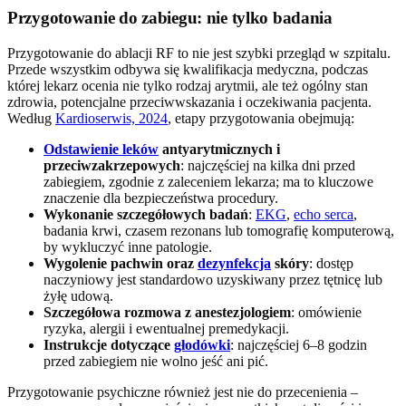
Przygotowanie do zabiegu: nie tylko badania
Przygotowanie do ablacji RF to nie jest szybki przegląd w szpitalu.
Przede wszystkim odbywa się kwalifikacja medyczna, podczas
której lekarz ocenia nie tylko rodzaj arytmii, ale też ogólny stan
zdrowia, potencjalne przeciwwskazania i oczekiwania pacjenta.
Według
Kardioserwis, 2024
, etapy przygotowania obejmują:
Odstawienie leków
antyarytmicznych i
przeciwzakrzepowych
: najczęściej na kilka dni przed
zabiegiem, zgodnie z zaleceniem lekarza; ma to kluczowe
znaczenie dla bezpieczeństwa procedury.
Wykonanie szczegółowych badań
:
EKG
,
echo serca
,
badania krwi, czasem rezonans lub tomografię komputerową,
by wykluczyć inne patologie.
Wygolenie pachwin oraz
dezynfekcja
skóry
: dostęp
naczyniowy jest standardowo uzyskiwany przez tętnicę lub
żyłę udową.
Szczegółowa rozmowa z anestezjologiem
: omówienie
ryzyka, alergii i ewentualnej premedykacji.
Instrukcje dotyczące
głodówki
: najczęściej 6–8 godzin
przed zabiegiem nie wolno jeść ani pić.
Przygotowanie psychiczne również jest nie do przecenienia –