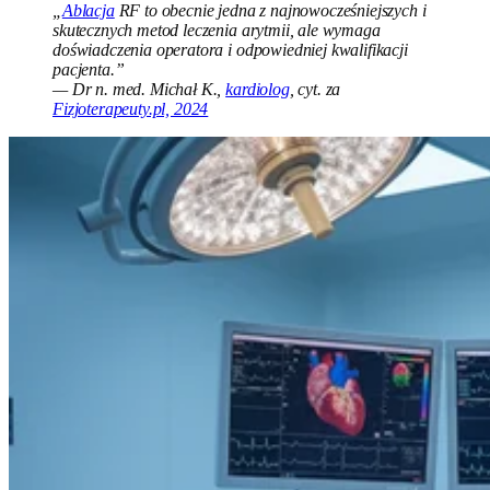
„
Ablacja
RF to obecnie jedna z najnowocześniejszych i
skutecznych metod leczenia arytmii, ale wymaga
doświadczenia operatora i odpowiedniej kwalifikacji
pacjenta.”
— Dr n. med. Michał K.,
kardiolog
, cyt. za
Fizjoterapeuty.pl, 2024