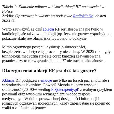
Tabela 1: Kamienie milowe w historii ablacji RF na świecie i w
Polsce
Źródło: Opracowanie własne na podstawie
Radioklinika
, dostęp
2025-05
Warto zauważyć, że dziś
ablacja
RF jest stosowana nie tylko w
kardiologii, ale także w onkologii (np. leczenie guzów wątroby), co
pokazuje skalę rewolucji, jaką wywołało to odkrycie.
Mimo ogromnego postępu, dyskusje o skuteczności,
bezpieczeństwie i etyce tej procedury nie cichną. W 2025 roku, gdy
technologia medyczna staje się coraz bardziej zaawansowana,
pytanie: „czy to rozwiązanie dla mnie?” nie traci na aktualności.
Dlaczego temat ablacji RF jest dziś tak gorący?
Ablacja
RF podgrzewa
emocje
nie tylko na forach pacjentów, ale i
w środowisku lekarskim. Powód? Metoda ta łączy wysoką
skuteczność (70–90% według
Fizjoterapeuty.pl
) z realnym ryzykiem
powikłań oraz wysokimi wymaganiami wobec zespołu
medycznego. W dobie powszechnej dostępności informacji i
rosnących oczekiwań społecznych, każdy zabieg staje się polem do
walki o zaufanie pacjentów.