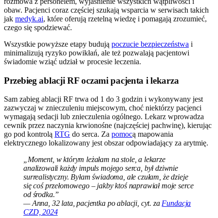
rozmowa z personelem, wyjaśnienie wszystkich wątpliwości i
obaw. Pacjenci coraz częściej szukają wsparcia w serwisach takich
jak
medyk.ai
, które oferują rzetelną wiedzę i pomagają zrozumieć,
czego się spodziewać.
Wszystkie powyższe etapy budują
poczucie bezpieczeństwa
i
minimalizują ryzyko powikłań, ale też pozwalają pacjentowi
świadomie wziąć udział w procesie leczenia.
Przebieg ablacji RF oczami pacjenta i lekarza
Sam zabieg ablacji RF trwa od 1 do 3 godzin i wykonywany jest
zazwyczaj w znieczuleniu miejscowym, choć niektórzy pacjenci
wymagają sedacji lub znieczulenia ogólnego. Lekarz wprowadza
cewnik przez naczynia krwionośne (najczęściej pachwinę), kierując
go pod kontrolą
RTG
do serca. Za
pomoc
ą mapowania
elektrycznego lokalizowany jest obszar odpowiadający za arytmię.
„Moment, w którym leżałam na stole, a lekarze
analizowali każdy impuls mojego serca, był dziwnie
surrealistyczny. Byłam świadoma, ale czułam, że dzieje
się coś przełomowego – jakby ktoś naprawiał moje serce
od środka.”
— Anna, 32 lata, pacjentka po ablacji, cyt. za
Fundacja
CZD, 2024