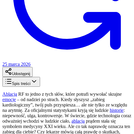
25 marca 2026
Udostępnij
Spis treści
Ablacja
RF to jedno z tych słów, które potrafi wywołać skrajne
emocje
– od nadziei po strach. Kiedy słyszysz „zabieg
kardiologiczny”, twój puls przyspiesza… ale nie tylko ze względu
na arytmię. Za oficjalnymi statystykami kryją się ludzkie
historie
:
niepewność, ulga, kontrowersje. W świecie, gdzie technologia coraz
odważniej wchodzi w ludzkie ciało,
ablacja
prądem stała się
symbolem medycyny XXI wieku. Ale co tak naprawdę oznacza ten
zabieg dla ciebie? Czy lekarze mówią całą prawdę o skutkach,