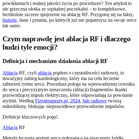
powikłaniach i realnej jakości życia po procedurze? Ten artykuł to
nie grzeczna ulotka ze szpitalnej poczekalni – to kompleksowe,
bezlitośnie szczere spojrzenie na ablację RF. Przygotuj się na fakty,
historie
, dane i pytania, po których już nie popatrzysz na swoje serce
tak samo.
Czym naprawdę jest ablacja RF i dlaczego
budzi tyle emocji?
Definicja i mechanizm działania ablacji RF
Ablacja
RF, czyli
ablacja
prądem o częstotliwości radiowej, to
inwazyjny zabieg kardiologiczny, który ma na celu leczenie
zaburzeń rytmu serca. Procedura polega na wprowadzeniu cewnika
do serca i precyzyjnym zniszczeniu (ablacji) fragmentów tkanki
przewodzącej impuls elektryczny, które odpowiadają za powstanie
arytmii. Według
Fizjoterapeuty.pl, 2024
,
fale radiowe
tworzą
mikroblizny, blokując nieprawidłowe przewodzenie impulsów.
Definicje kluczowych pojęć:
Ablacja
RF
Metoda leczenia arytmii serca polegająca na niszczeniu źródła