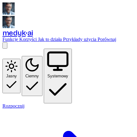
medyk
ai
Funkcje
Korzyści
Jak to działa
Przykłady użycia
Porównaj
Jasny
Ciemny
Systemowy
Rozpocznij